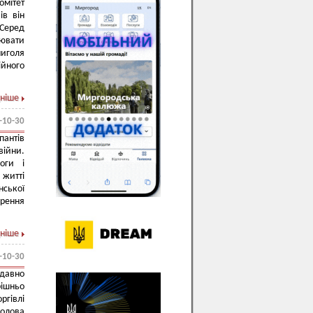
омітет
ів він
Серед
цювати
иголя
ійного
ніше
-10-30
антів
війни.
оги і
 житті
ської
орення
ніше
-10-30
одавно
ішньо
ргівлі
голова