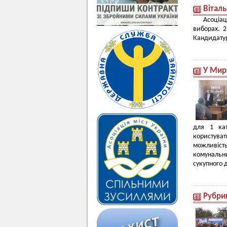
Віталь
Асоціац
виборах. 
Кандидатур
У Мир
для 1 кат
користува
можливіст
комунальн
сукупного 
Рубри