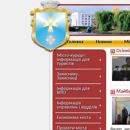
Головна
Новини
Мі
Осінн
Місто-курорт:
інформація для
туристів
Захиснику,
Захисниці
Інформація для
Майбу
ВПО
Інформація
управлінь і відділів
Економіка міста
Проєкти міста
багато на