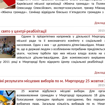
Харківської міської організації «Жіноча громада» та Поля
Олександр Олексійович, експерт-консультант, тренер Міжна
ї «Жіноча громада». Семінар відвідали близько п’ятидесяти громадян з
Доклад
2015
 свято у центрі-реабілітації
Одним із пріоритетних напрямків у діяльності Миргоро
міської ради та її виконавчого комітету є соціальний 
населення. Один з них – це допомога дітям-інвалідам. Може
те, що в державі людям з особливими потребами приділяєтьс
уваги, частину турботи про них міська влада взяла на 
опікується дітьми-інвалідами. Для комплексного вирішенн
 2011 році в Миргороді було відкрито Центр соціальної реабілітації 
Доклад
йні результати місцевих виборів по м. Миргороду 25 жовтня
2015
25 жовтня відбулися місцеві вибори. Для органі
волевиявлення громадян у Миргороді працювало 18 діль
Голосування громадян пройшло злагоджено, без порушен
виборчих прав. Загальна кількість виборців по м. Мирг