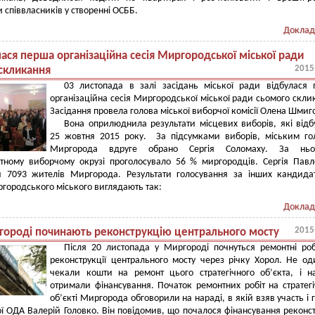
 співвласників у створенні ОСББ.
Доклад
ася перша організаційна сесія Миргородської міської ради
2015
скликання
03 листопада в залі засідань міської ради відбулася
організаційна сесія Миргородської міської ради сьомого скли
Засідання провела голова міської виборчої комісії Олена Шмиг
Вона оприлюднила результати місцевих виборів, які від
25 жовтня 2015 року. За підсумками виборів, міським г
Миргорода вдруге обрано Сергія Соломаху. За нь
тному виборчому окрузі проголосувало 56 % миргородців. Сергія Пав
и 7093 жителів Миргорода. Результати голосування за інших кандида
городського міського виглядають так:
Доклад
2015
городі починають реконструкцію центрального мосту
Після 20 листопада у Миргороді почнуться ремонтні ро
реконструкції центрального мосту через річку Хорол. Не од
чекали кошти на ремонт цього стратегічного об’єкта, і н
отримали фінансування. Початок ремонтних робіт на стратег
об’єкті Миргорода обговорили на нараді, в якій взяв участь і 
ї ОДА Валерій Головко. Він повідомив, що почалося фінансування реконст