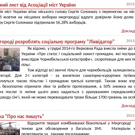
2015
ний лист від Асоціації міст України
ія міст України вітає міського голову Сергія Соломаху з перемогою на мі
25 жовтня на місцевих виборах миргородці вдруге довірили йому долю 
у Сергія Соломахи підтримали 56,28% виборців.
Доклад
2015
городі розроблять соціальну програму "Ліквідатор"
Як відомо, у грудні 2014-го Верховна Рада внесла зміни до 
України «Про статус і соціальний захист громадян, які постр
внаслідок Чорнобильської катастрофи», скоротивши для них п
пільг.
Тож відтоді всі звичні пільги для чорнобильців залишилис
егорії. Для 2-ї категорії - за винятком санаторно-курортних путів
тимуться такою пільгою і громадяни третьої категорії. Також вони вт
ь безоплатно отримати ліки та робити протезування, а 50% знижка на 
их послуг із липня цього року надається з урахуванням середньоміс
доходу сім’ї, який не може перевищувати трохи більше 1700 гривень на осо
Доклад
2015
ка "Про нас пишуть"
Відкриття першої комбінованої біокотельні у Миргороді
темою для обговорення у багатьох ЗМІ. Матеріали 
переглянути за такими посиланнями: