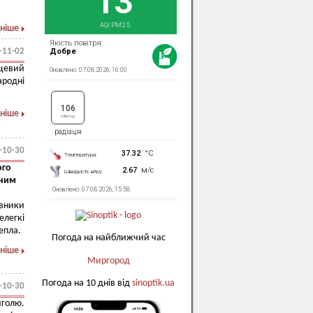
ніше
-11-02
цевий
ародні
ніше
-10-30
ого
йним
вники
елегкі
епла.
Погода на найближчий час
ніше
Миргород
Погода на 10 днів від
sinoptik.ua
-10-30
голю.