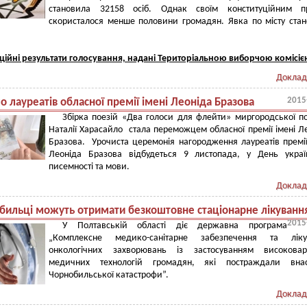
становила 32158 осіб. Однак своїм конституційним п
скористалося менше половини громадян. Явка по місту ста
ційні результати голосування, надані Територіальною виборчою комісіє
Доклад
2015
о лауреатів обласної премії імені Леоніда Бразова
Збірка поезій «Два голоси для флейти» миргородської п
Наталії Харасайло стала переможцем обласної премії імені Л
Бразова. Урочиста церемонія нагородження лауреатів премії
Леоніда Бразова відбудеться 9 листопада, у День украї
писемності та мови.
Доклад
бильці можуть отримати безкоштовне стаціонарне лікуванн
2015
У Полтавській області діє державна програма
„Комплексне медико-санітарне забезпечення та ліку
онкологічних захворювань із застосуванням високоварт
медичних технологій громадян, які постраждали внас
Чорнобильської катастрофи”.
Доклад