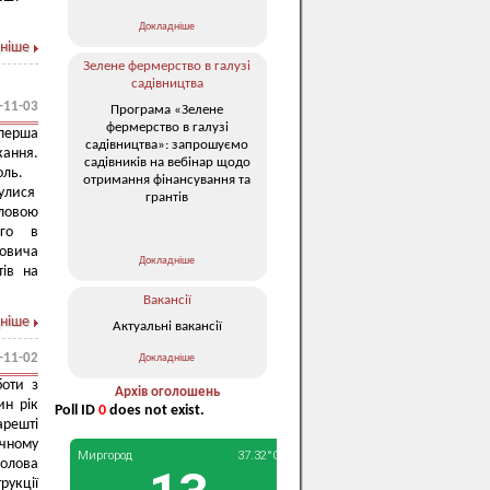
Докладніше
ніше
Зелене фермерство в галузі
садівництва
-11-03
Програма «Зелене
фермерство в галузі
 перша
садівництва»: запрошуємо
кання.
садівників на вебінар щодо
оль.
отримання фінансування та
булися
грантів
оловою
ого в
ловича
Докладніше
тів на
Вакансії
ніше
Актуальні вакансії
-11-02
Докладніше
боти з
Архів оголошень
ин рік
Poll ID
0
does not exist.
арешті
ічному
голова
рукції