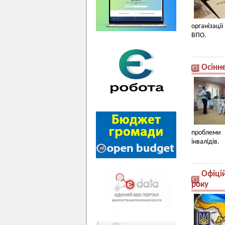
організаці
ВПО.
Осіннє
проблеми у
інвалідів.
Офіці
року