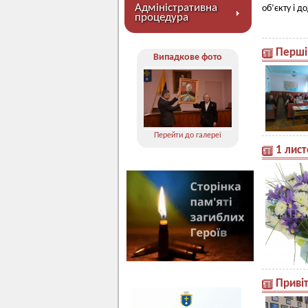
Адміністративна
об’єкту і д
процедура
Перші
Випадкове фото
Перейти до галереї
1 лист
Приві