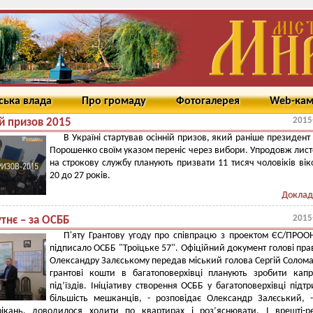
ська влада
Про громаду
Фотогалерея
Web-ка
2015
ій призов 2015
В Україні стартував осінній призов, який раніше президент
Порошенко своїм указом переніс через вибори. Упродовж лис
на строкову службу планують призвати 11 тисяч чоловіків вік
20 до 27 років.
Доклад
2015
тнє – за ОСББ
П'яту Грантову угоду про співпрацю з проектом ЄС/ПРО
підписало ОСББ "Троїцьке 57". Офіційний документ голові пра
Олександру Залєському передав міський голова Сергій Солома
грантові кошти в багатоповерхівці планують зробити кап
під’їздів. Ініціативу створення ОСББ у багатоповерхівці підт
більшість мешканців, - розповідає Олександр Залєський, 
рікань, доводилося ходити по квартирах і роз’яснювати. І врешті-