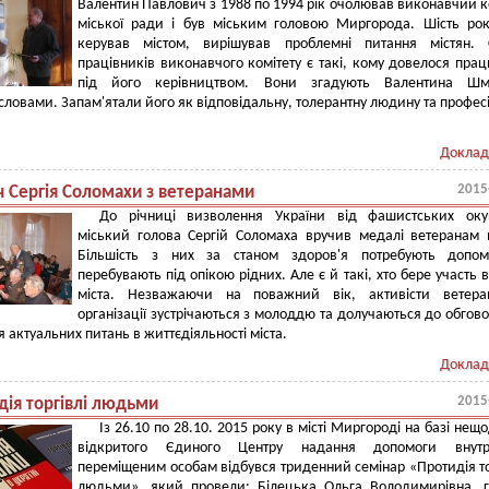
Валентин Павлович з 1988 по 1994 рік очолював виконавчий к
міської ради і був міським головою Миргорода. Шість рок
керував містом, вирішував проблемні питання містян. 
працівників виконавчого комітету є такі, кому довелося пра
під його керівництвом. Вони згадують Валентина Шм
ловами. Запам'ятали його як відповідальну, толерантну людину та профес
Доклад
2015
ч Сергія Соломахи з ветеранами
До річниці визволення України від фашистських окуп
міський голова Сергій Соломаха вручив медалі ветеранам 
Більшість з них за станом здоров'я потребують допом
перебувають під опікою рідних. Але є й такі, хто бере участь в
міста. Незважаючи на поважний вік, активісти ветеран
організації зустрічаються з молоддю та долучаються до обгов
я актуальних питань в життєдіяльності міста.
Доклад
2015
дія торгівлі людьми
Із 26.10 по 28.10. 2015 року в місті Миргороді на базі нещ
відкритого Єдиного Центру надання допомоги внутр
переміщеним особам відбувся триденний семінар «Протидія то
людьми», який провели: Білецька Ольга Володимирівна, 