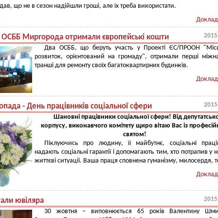
одав, що не в сезон надійшли гроші, але їх треба використати.
Доклад
2015
 ОСББ Миргорода отримали європейські кошти
Два ОСББ, що беруть участь у Проекті ЄС/ПРООН "Міс
розвиток, орієнтований на громаду", отримали перші міжн
транші для ремонту своїх багатоквартирних будинків.
Доклад
2015
опада - День працівників соціальної сфери
Шановні працівники соціальної сфери!
Від депутатськ
корпусу, виконавчого комітету щиро вітаю Вас із професі
святом!
Піклуючись про людину, її майбутнє, соціальні праці
надають соціальні гарантії і допомагають тим, хто потрапив у н
життєві ситуації. Ваша праця сповнена гуманізму, милосердя, т
Доклад
2015
тали ювіляра
30 жовтня – виповнюється 65 років Валентину Шми