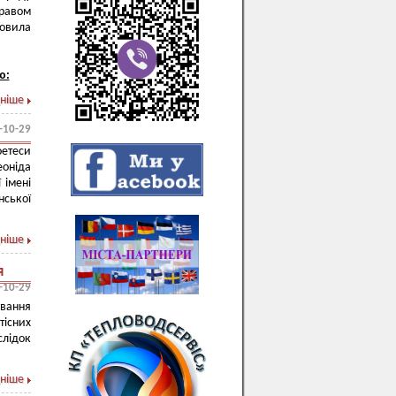
равом
новила
ю:
ніше
-10-29
оетеси
еоніда
 імені
нської
ніше
я
-10-29
вання
існих
лідок
ніше