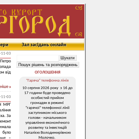
мери
Зал засідань онлайн
-11-03
 Петро
топада
ом від
ОГОЛОШЕННЯ
“Гаряча” телефонна лінія
ніше
10 серпня 2026 року з 16 до
17 години буде проведено
-11-03
особистий прийом
громадян в режимі
ОН МРГ
“гарячої” телефонної лінії
вління
заступником міського
ха. За
голови - начальником
ремонт
управління економічного
римала
розвитку та інвестицій
- було
Наталією Володимирівною
Молочко.
решт –