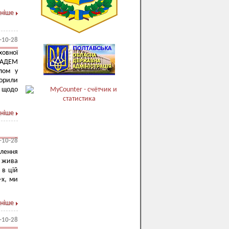
ніше
-10-28
ховної
МАДЕМ
олом у
орили
 щодо
ніше
-10-28
олення
с жива
 в цій
-х, ми
ніше
-10-28