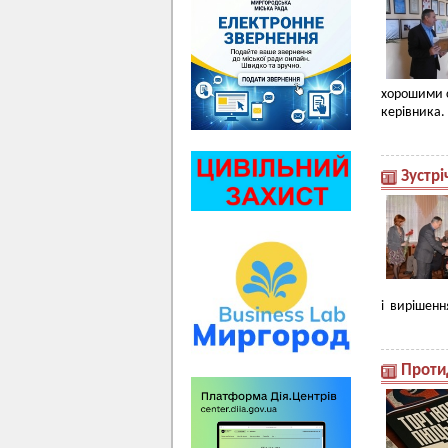
хорошими с
керівника.
Зустрі
і вирішенн
Проти