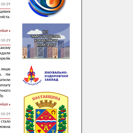
-10-29
сцевих
міста.
ніше
-10-29
закону
аждали
ерелік
ь лише
ок. Не
ратили
оплату
ячного
бу.
ніше
-10-29
 стало
можна