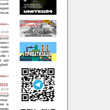
нський
родної
 числа
ніше
-10-30
дської
захист
 через
я мало
себе і
я цієї
дітей-
ніше
 2015
-10-29
зації
ниць.
ня їх
ороду