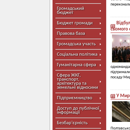
переконали
Громадський
бюджет
Бюджет громади
Відбул
сьомого 
Правова база
Громадська участь
Соціальна політика
Гуманітарна сфера
одноманда
підтримал
Сфера ЖКГ,
посаду Мир
транспорт,
архітектура та
земельні відносини
У Мир
Підприємництво
Доступ до публічної
інформації
Безбар’єрність
Полтавсько