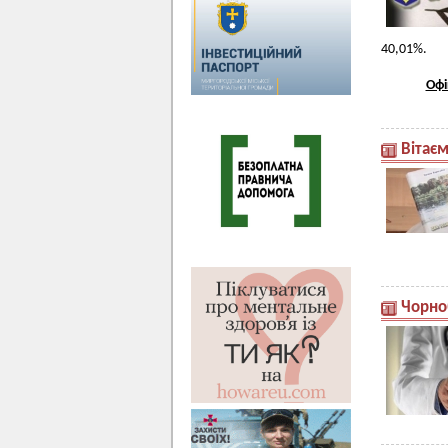
40,01%.
Офі
Вітаєм
Чорно