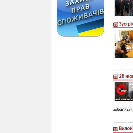
Зустрі
28 жов
зобов’язан
Вклон