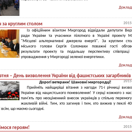
Доклад
2015
ч за круглим столом
Із офіційним візитом Миргород відвідали депутати Вер
ради України та учасники пілотного в Україні проекту 
"Місцеві альтернативні джерела енергії". За круглим ст
міського голови Сергія Соломахи поважні гості обгов
результати проекту та подальшу перспективу співпраці
упровадження у Миргороді зеленої енергетики.
Доклад
тня – День визволення України від фашистських загарбників
2015
Дорогі ветерани! Шановні миргородці!
Прийміть найщиріші вітання з нагоди 71-ї річниці визв
України від нацистського поневолення! У серці кожного з на
пам'ять про неоціненний внесок українців у спільну перемогу
жахливій війні. Тим, хто загинув і тим, хто вижив у пеклі 40
і всім, що маємо сьогодні.
Доклад
2015
імося героям!