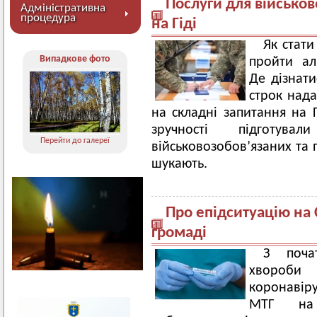
Послуги для військов
Адміністративна
процедура
на Гіді
Як стати
Випадкове фото
пройти ал
Де дізнати
строк нада
на складні запитання на 
зручності підготув
Перейти до галереї
військовозобов’язаних та 
шукають.
Про епідситуацію на
громаді
З поча
хвороби
коронавір
МТГ на 0