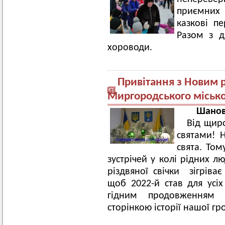
приємних 
казкові пе
Разом з д
хороводи.
Привітання з Новим р
Миргородського місько
Шанов
Від щиро
святами! Н
свята. То
зустрічей у колі рідних л
різдвяної свічки зігріває
щоб 2022-й став для усі
гідним продовженням 
сторінкою історії нашої гр