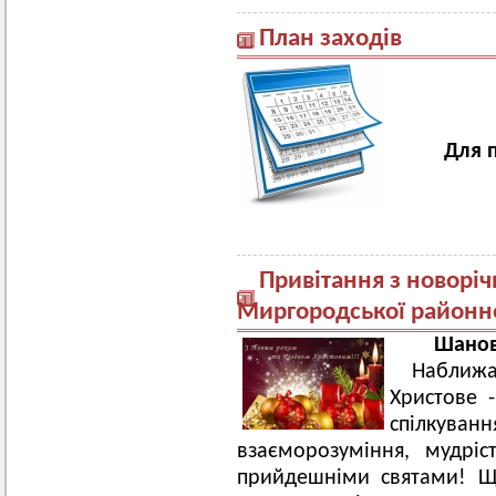
План заходів
Для 
Привітання з новоріч
Миргородської районно
Шанов
Наближа
Христове 
спілкув
взаєморозуміння, мудріс
прийдешніми святами! Щ