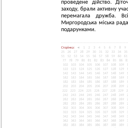
проведене дійство. Діт
заходу, брали активну учас
перемагала дружба. Вс
Миргородська міська рад
подарунками.
Сторінка:
◄
1
2
3
4
5
6
7
8
9
25
26
27
28
29
30
31
32
33
34
35
51
52
53
54
55
56
57
58
59
60
61
77
78
79
80
81
82
83
84
85
86
8
102
103
104
105
106
107
108
109
122
123
124
125
126
127
128
129
142
143
144
145
146
147
148
149
162
163
164
165
166
167
168
169
182
183
184
185
186
187
188
189
202
203
204
205
206
207
208
209
222
223
224
225
226
227
228
229
2
242
243
244
245
246
247
248
249
262
263
264
265
266
267
268
269
282
283
284
285
286
287
288
289
302
303
304
305
306
307
308
309
322
323
324
325
326
327
328
329
342
343
344
345
346
347
348
349
362
363
364
365
366
367
368
369
382
383
384
385
386
387
388
389