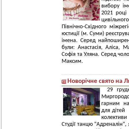
вибору ім
2021 році 
цивільно
Північно-Східного міжрег
юстиції (м. Суми) реєструв
імена. Серед найпошире
були: Анастасія, Аліса, М
Софія та Уляна. Серед чол
Максим.
Новорічне свято на Л
29 груд
Миргород
гарним на
для дітей 
колективи
Студії танцю "Адреналін",