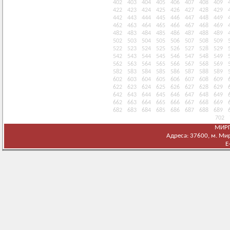
402
403
404
405
406
407
408
409
422
423
424
425
426
427
428
429
442
443
444
445
446
447
448
449
462
463
464
465
466
467
468
469
482
483
484
485
486
487
488
489
502
503
504
505
506
507
508
509
522
523
524
525
526
527
528
529
542
543
544
545
546
547
548
549
562
563
564
565
566
567
568
569
582
583
584
585
586
587
588
589
602
603
604
605
606
607
608
609
622
623
624
625
626
627
628
629
642
643
644
645
646
647
648
649
662
663
664
665
666
667
668
669
682
683
684
685
686
687
688
689
702
МИРГ
Адреса: 37600, м. Мирг
E