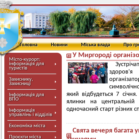
Головна
Новини
Міська влада
Про г
У Миргороді організо
Місто-курорт:
інформація для
Зустріч
туристів
здоров'
організато
Захиснику,
Захисниці
символічн
який відбудеться 7 січня.
Інформація для
ВПО
ялинки на центральній
одночасний старт різних с
Інформація
управлінь і відділів
Економіка міста
Свята вечеря багата 
Проєкти міста