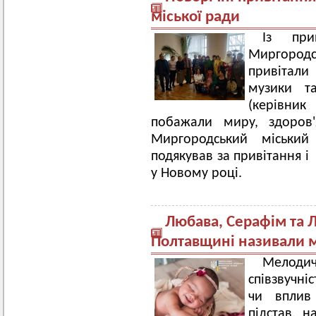
міської ради
Із при
Миргоро
привітал
музики та
(керівни
побажали миру, здоров
Миргородський міськи
подякував за привітання і
у Новому році.
Любава, Серафім та Л
Полтавщині називали м
Мелоди
співзвучні
чи вплив
підстав, н