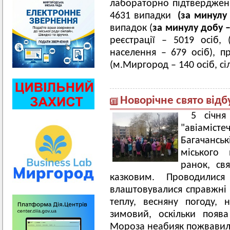
лабораторно підтверджен
4631 випадки
(за минулу
випадок (
за минулу добу –
реєстрації – 5019 осіб, 
населення – 679 осіб), 
(м.Миргород – 140 осіб, сіл
Новорічне свято відб
5 січня
"авіамі
Багачанс
міського 
ранок, св
казковим. Проводилися
влаштовувалися справжні 
теплу, весняну погоду, 
зимовий, оскільки появ
Мороза неабияк пожвавил