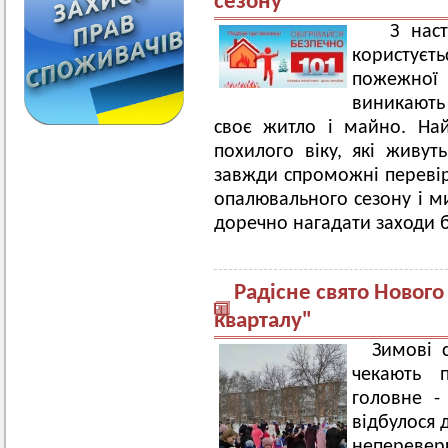
сезону
З нас
користуєть
пожежної 
виникають
своє житло і майно. Най
похилого віку, які живут
завжди спроможні перевіри
опалювального сезону і м
доречно нагадати заходи б
Радісне свято Нового
кварталу"
Зимові с
чекають п
головне -
відбулося 
неперевер