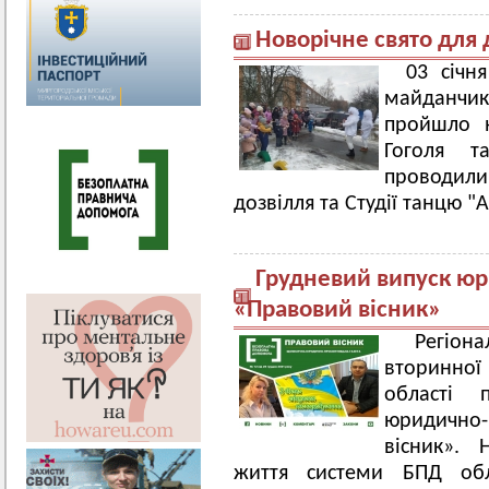
Новорічне свято для д
03 січн
майданчи
пройшло н
Гоголя т
проводили 
дозвілля та Студії танцю "
Грудневий випуск юр
«Правовий вісник»
Регіона
вторинної
області 
юридично-
вісник». Н
життя системи БПД обл