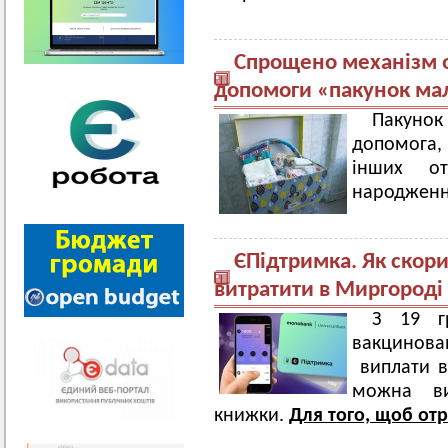
Спрощено механізм 
допомоги «пакунок ма
Пакунок
допомога, 
інших о
народженн
ЄПідтримка. Як скор
витратити в Миргороді
З 19 гр
вакцинов
виплати ві
можна ви
книжки.
Для того, щоб от