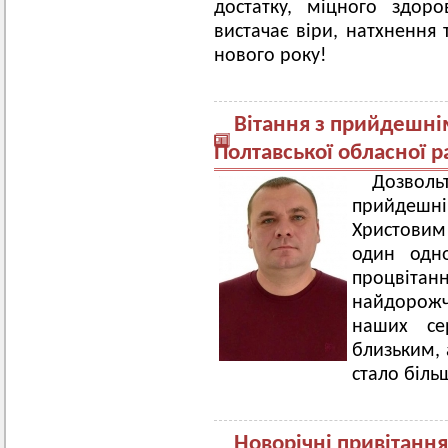
достатку, міцного здоро
вистачає віри, натхнення 
нового року!
Вітання з прийдешні
Полтавської обласної 
Дозвол
прийдешн
Христовим!
один одно
процвіта
найдорож
наших се
близьким,
стало біль
Новорічні привітанн