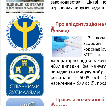
законодавства, цікаві
черговому випуску виданн
Про епідситуацію на
громаді
З поча
хвороби
коронавір
МТГ на 0
лабораторно підтверджен
4607 випадки (
за минулу
випадки (
за минулу добу –
реєстрації – 5009 осіб, 
населення – 679 осіб), про
Правила пожежної бе