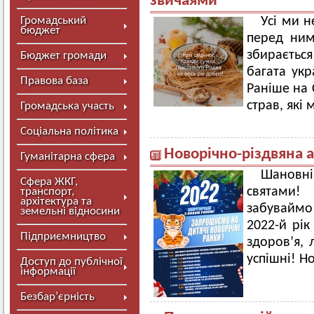
звичаями
Громадський
Усі ми н
бюджет
перед ним
збираєтьс
Бюджет громади
багата укр
Правова база
Раніше на 
страв, які
Громадська участь
Соціальна політика
Новорічно-різдвяна 
Гуманітарна сфера
Шановн
Сфера ЖКГ,
святами!
транспорт,
архітектура та
забувайм
земельні відносини
2022-й рік
Підприємництво
здоров’я, 
успішні! Н
Доступ до публічної
інформації
Безбар’єрність