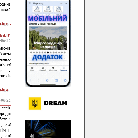
родина
ттєвий
ніше
рвали
-06-21
ьйонів
 болем
лінією
гічної
ми та
ників
ніше
-06-21
сесія
ередні
боту 4
дської
ім. Т.
дської