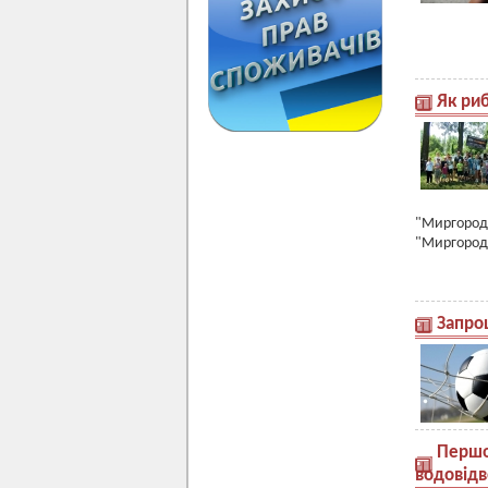
Як риб
"Миргородс
"Миргород
Запро
Першо
водовідв