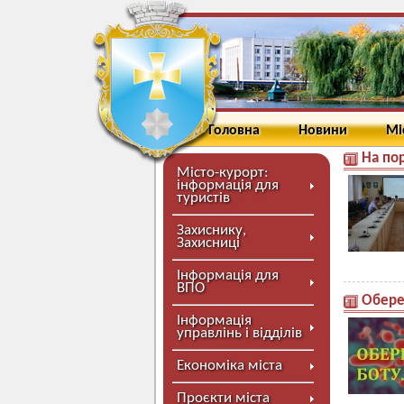
Головна
Новини
Мі
На по
Місто-курорт:
інформація для
туристів
Захиснику,
Захисниці
Інформація для
ВПО
Обере
Інформація
управлінь і відділів
Економіка міста
Проєкти міста