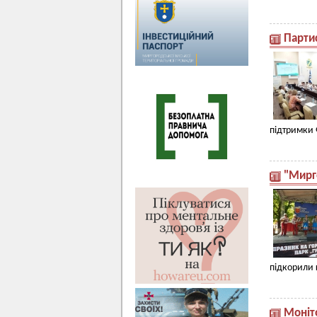
Парти
підтримки 
"Мирг
підкорили 
Моніт