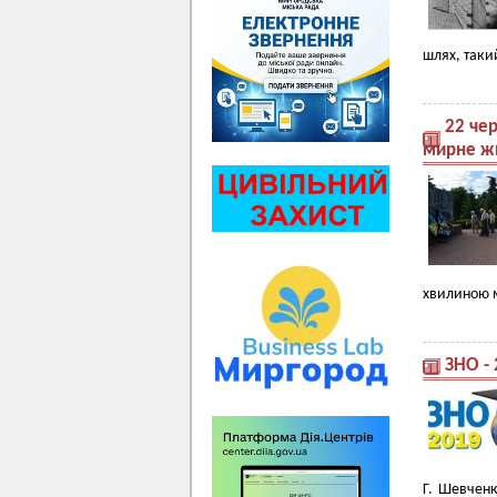
шлях, такий
22 чер
мирне жи
хвилиною м
ЗНО -
Г. Шевченк