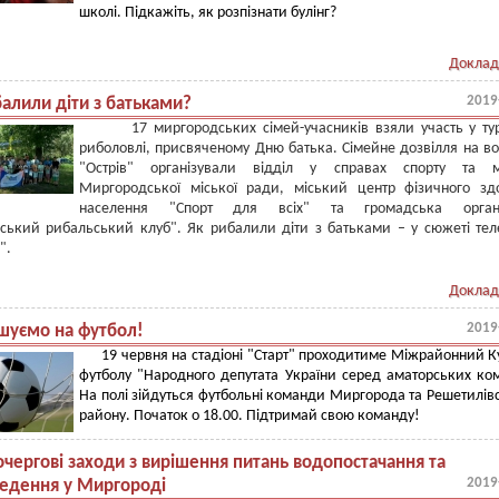
школі. Підкажіть, як розпізнати булінг?
Доклад
2019
алили діти з батьками?
17 миргородських сімей-учасників взяли участь у тур
риболовлі, присвяченому Дню батька. Сімейне дозвілля на в
"Острів" організували відділ у справах спорту та м
Миргородської міської ради, міський центр фізичного зд
населення "Спорт для всіх" та громадська органі
ький рибальський клуб". Як рибалили діти з батьками – у сюжеті теле
".
Доклад
2019
шуємо на футбол!
19 червня на стадіоні "Старт" проходитиме Міжрайонний К
футболу "Народного депутата України серед аматорських ко
На полі зійдуться футбольні команди Миргорода та Решетилів
району. Початок о 18.00. Підтримай свою команду!
чергові заходи з вирішення питань водопостачання та
2019
едення у Миргороді