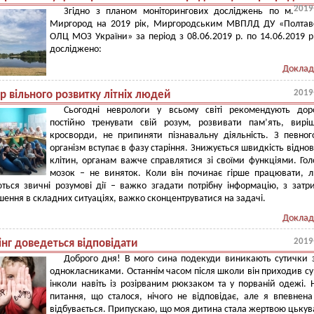
2019
Згідно з планом моніторингових досліджень по м.
Миргород на 2019 рік, Миргородським МВПЛД ДУ «Полтав
ОЛЦ МОЗ України» за період з 08.06.2019 р. по 14.06.2019 р
досліджено:
Доклад
2019
р вільного розвитку літніх людей
Сьогодні неврологи у всьому світі рекомендують дор
постійно тренувати свій розум, розвивати пам’ять, вирі
кросворди, не припиняти пізнавальну діяльність. З певног
організм вступає в фазу старіння. Знижується швидкість відно
клітин, органам важче справлятися зі своїми функціями. Го
мозок – не виняток. Коли він починає гірше працювати, 
ться звичні розумові дії – важко згадати потрібну інформацію, з зат
шення в складних ситуаціях, важко сконцентруватися на задачі.
Доклад
2019
інг доведеться відповідати
Доброго дня! В мого сина подекуди виникають сутички 
однокласниками. Останнім часом після школи він приходив с
інколи навіть із розірваним рюкзаком та у порваній одежі. 
питання, що сталося, нічого не відповідає, але я впевнен
відбувається. Припускаю, що моя дитина стала жертвою цькув