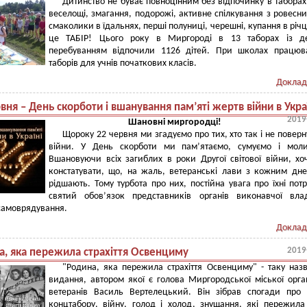
Дитинство не буває повноцінним без відпочинку в таборах.
веселощі, змагання, подорожі, активне спілкування з ровесн
смаколики в їдальнях, перші полуниці, черешні, купання в річці
це ТАБІР! Цього року в Миргороді в 13 таборах із д
перебуванням відпочили 1126 дітей. При школах працюв
таборів для учнів початкових класів.
Доклад
вня – День скорботи і вшанування пам’яті жертв війни в Укра
2019
Шановні миргородці!
Щороку 22 червня ми згадуємо про тих, хто так і не поверн
війни. У День скорботи ми пам’ятаємо, сумуємо і моли
Вшановуючи всіх загиблих в роки Другої світової війни, хо
констатувати, що, на жаль, ветеранські лави з кожним дн
рідшають. Тому турбота про них, постійна увага про їхні пот
святий обов’язок представників органів виконавчої вла
самоврядування.
Доклад
2019
а, яка пережила страхіття Освенциму
"Родина, яка пережила страхіття Освенциму" - таку наз
видання, автором якої є голова Миргородської міської орган
ветеранів Василь Вертелецький. Він зібрав спогади про
концтабору, війну, голод і холод, знущання, які пережил