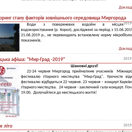
Доклад
оринг стану факторів зовнішнього середовища Миргорода
2019
Води з поверхневих водойм в місцях
водокористування (р. Хорол), досліджені за період з 15.06.2019
21.06.2019 р., не перевищують встановлену норму мікробіоло
показників.
Доклад
2019
цька афіша: "Мир-Град -2019"
Шановні друзі!
22-24 червня Миргород прийматиме учасників Міжнаро
фестивалю гітарного мистецтва "Мир-Град". Урочисте від
фестивалю відбудеться 22 червня. 23 червня – концерт Харків
гітарного мистецтва. 24 червня - заключний гала-концерт. Поч
19.00. Долучайтеся до мистецького життя!
2019
е літо