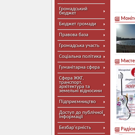
Громадський
бюджет
Моніт
Бюджет громади
Правова база
Громадська участь
Соціальна політика
Мисте
Гуманітарна сфера
Сфера ЖКГ,
транспорт,
архітектура та
земельні відносини
Підприємництво
Доступ до публічної
інформації
Безбар’єрність
Радісн