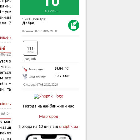
 Ігри,
иками,
 – усе
енним
али 7
ніше
їні
-06-22
увся з
мося.
четься
ем все
реби –
ди та
ніше
Погода на найближчий час
-06-21
Миргород
ву має
Погода на 10 днів від
sinoptik.ua
ізації
 пекло
а наша