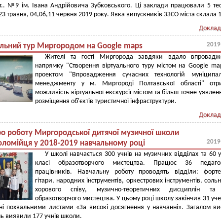
ст.. №9 ім. Івана Андрійовича Зубковського. Ці заклади працювали 5 те
 23 травня, 04,06,11 червня 2019 року. Явка випускників ЗЗСО міста склала 
Доклад
2019
альний тур Миргородом на Google maps
Жителі та гості Миргорода завдяки вдало впровадж
напрямку "Створення віртуального туру містом на Google ma
проектом "Впровадження сучасних технологій муніципал
менеджменту у м. Миргороді Полтавської області" отр
можливість віртуальної екскурсії містом та більш точне уявлен
розміщення об'єктів туристичної інфраструктури.
Доклад
про роботу Миргородської дитячої музичної школи
2019
оломійця у 2018-2019 навчальному році
У школі навчається 300 учнів на музичних відділах та 60 у
класі образотворчого мистецтва. Працює 36 педагог
працівників. Навчальну роботу проводять відділи: форте
гітари, народних інструментів, оркестрових інструментів, сольн
хорового співу, музично-теоретичних дисциплін та
образотворчого мистецтва. У цьому році школу закінчив 31 уче
ні похвальними листами «За високі досягнення у навчанні». Загалом в
нь виявили 177 учнів школи.