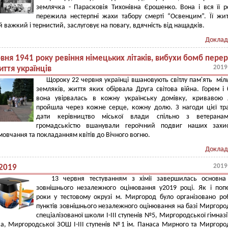
землячка - Парасковія Тихонівна Єрошенко. Вона і вся її 
пережила нестерпні жахи табору смерті “Освенцим”. Її жи
 важкий і тернистий, заслуговує на повагу, вдячність від нащадків.
Доклад
вня 1941 року ревіння німецьких літаків, вибухи бомб пере
2019
ття українців
Щороку 22 червня українці вшановують світлу пам'ять міл
земляків, життя яких обірвала Друга світова війна. Горем і
вона увірвалась в кожну українську домівку, кривавою 
пройшла через кожне серце, кожну долю. З нагоди цієї тра
дати керівництво міської влади спільно з ветерана
громадськістю вшанували героїчний подвиг наших захис
овчання та покладанням квітів до Вічного вогню.
Доклад
2019
 2019
13 червня тестуванням з хімії завершилась основна 
зовнішнього незалежного оцінювання у2019 році. Як і поп
роки у тестовому окрузі м. Миргород було організовано ро
пунктів зовнішнього незалежного оцінювання на базі Миргоро
спеціалізованої школи І-ІІІ ступенів №5, Миргородської гімназії 
а, Миргородської ЗОШ І-ІІІ ступенів №1 ім. Панаса Мирного та Миргоро