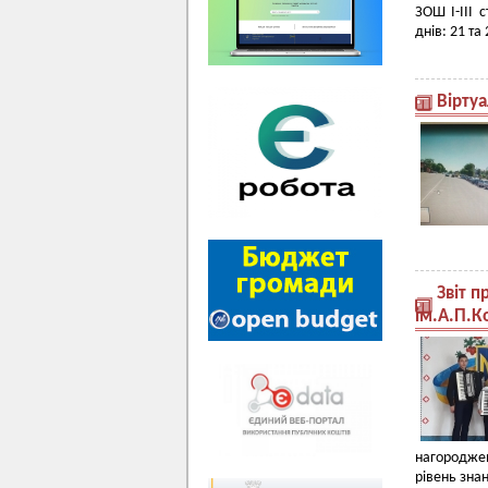
ЗОШ І-ІІІ 
днів: 21 та
Вірту
Звіт 
ім.А.П.К
нагородже
рівень зна