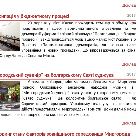
Доклад
2019
сипація у бюджетному процесі
20 червня у місті Южне проходить семінар з обміну к
практиками у сфері партисипативного управління та міс
демократії у форматі «рівний рівному»: "Партисипація в бюдж
процесі». Захід проводиться Асоціацією малих міст України в 
Проекту «Партисипативна демократія, як основа нале
управління в нових громадах», що впроваджується за фіна
Фонду Чарльза Стюарта Мотта.
Доклад
2019
ородський сувенір" на болгарському Святі суджука
У рамках співпраці між містами-побратимами Миргород
Горною Оряховіцею ансамбль народної музики і 
"Миргородський сувенір" взяв участь у гастрономічному фес
"Свято суджука". Це колоритне болгарське свято - я
Сорочинський ярмарок. Українську культуру на фестивал
дійстві представляли миргородські артисти. Вони дали 6 конце
глядачів своєю творчістю та милозвучною мовою.
Доклад
оринг стану факторів зовнішнього середовища Миргорода