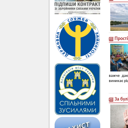
Прості
важче даю
виникає рі
За бул