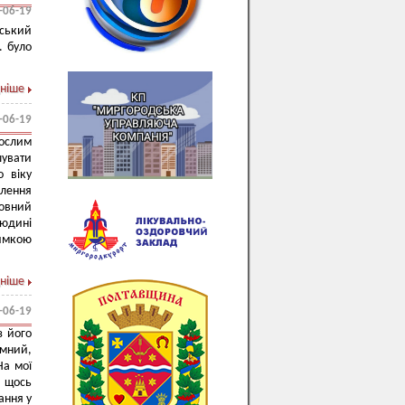
-06-19
ський
. було
ніше
-06-19
ослим
шувати
о віку
влення
ловний
людині
римкою
ніше
-06-19
з його
умний,
На мої
а щось
ання у