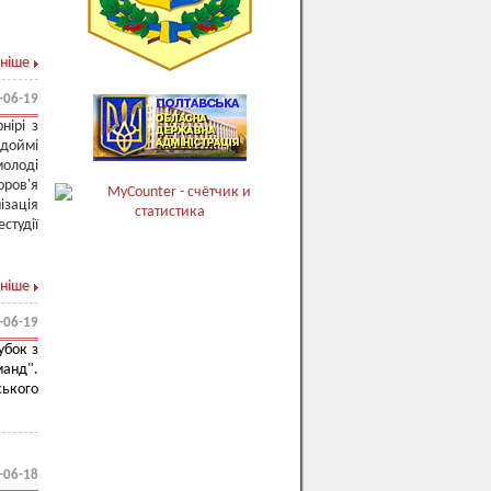
ніше
-06-19
нірі з
одоймі
олоді
оров'я
зація
студії
ніше
-06-19
убок з
манд".
ського
-06-18