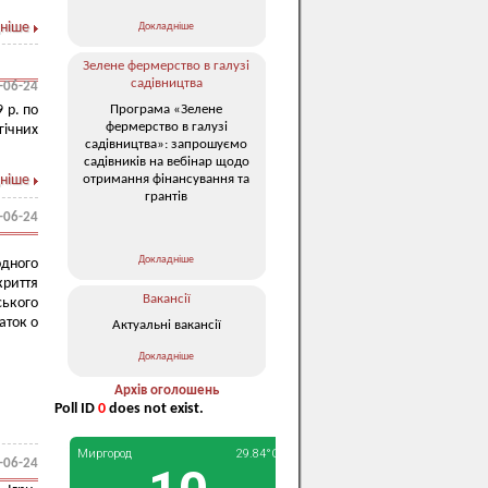
ніше
Докладніше
Зелене фермерство в галузі
садівництва
-06-24
Програма «Зелене
 р. по
фермерство в галузі
гічних
садівництва»: запрошуємо
садівників на вебінар щодо
отримання фінансування та
ніше
грантів
-06-24
Докладніше
дного
криття
Вакансії
ського
аток о
Актуальні вакансії
Докладніше
Архів оголошень
Poll ID
0
does not exist.
-06-24