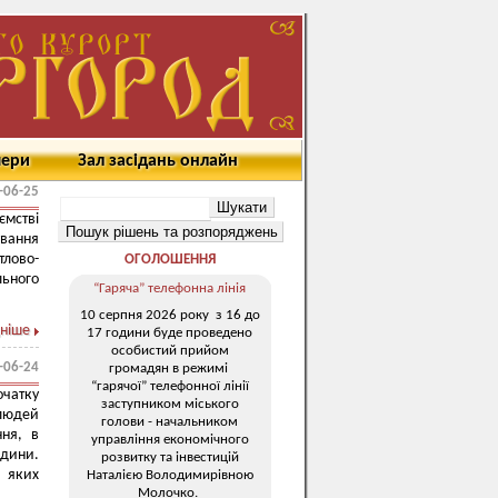
мери
Зал засідань онлайн
-06-25
мстві
вання
лово-
ОГОЛОШЕННЯ
ьного
“Гаряча” телефонна лінія
10 серпня 2026 року з 16 до
ніше
17 години буде проведено
особистий прийом
-06-24
громадян в режимі
“гарячої” телефонної лінії
чатку
заступником міського
 людей
голови - начальником
ння, в
управління економічного
дини.
розвитку та інвестицій
 яких
Наталією Володимирівною
Молочко.