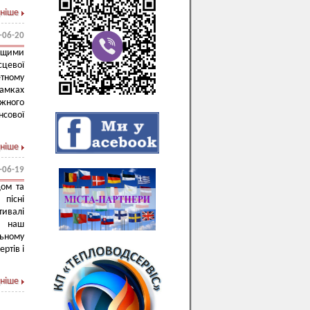
ніше
-06-20
ращими
цевої
етному
рамках
жного
нсової
ніше
-06-19
ом та
пісні
тивалі
к наш
ьному
ртів і
ніше