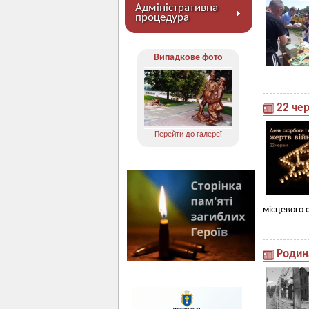
Адміністративна
процедура
Випадкове фото
22 чер
Перейти до галереї
місцевого 
Родин