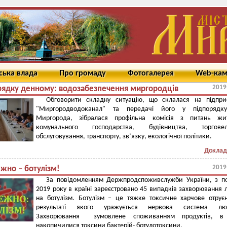
ська влада
Про громаду
Фотогалерея
Web-ка
2019
рядку денному: водозабезпечення миргородців
Обговорити складну ситуацію, що склалася на підприє
"Миргородводоканал" та передачі його у підпорядку
Миргорода, зібралася профільна комісія з
питань жит
комунального господарства, будівництва, торговел
обслуговування, транспорту, зв’язку, екологічної політики.
Доклад
2019
жно – ботулізм!
За повідомленням Держпродспоживслужби України, з по
2019 року в країні зареєстровано 45 випадків захворювання
на ботулізм. Ботулізм – це тяжке токсичне харчове отрує
результаті якого уражується нервова система лю
Захворювання зумовлене споживанням продуктів, в
накопичилися токсини бактерій- ботулотоксини.