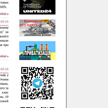
стових
100%.
ніше
-06-20
еному
ps" за
ьного
имали
ня про
ніше
-06-20
чнів у
ічних
піано,
ого та
 клас
нь, 19
исокий