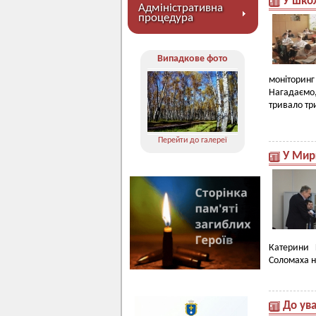
У шко
Адміністративна
процедура
Випадкове фото
моніторинг
Нагадаємо
тривало тр
Перейти до галереї
У Мирг
Катерини 
Соломаха на
До ува