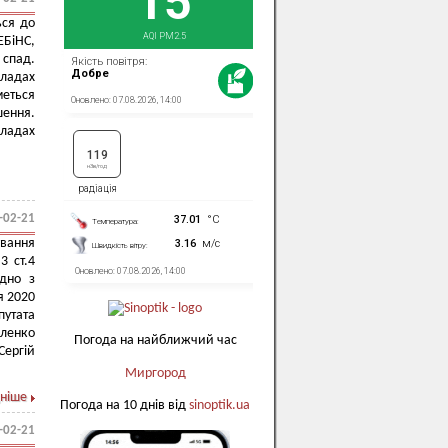
ься до
ЕБіНС,
 спад.
кладах
еться
шення.
кладах
-02-21
ування
3 ст.4
ідно з
я 2020
утата
ленко
Погода на найближчий час
Сергій
Миргород
ніше
Погода на 10 днів від
sinoptik.ua
-02-21