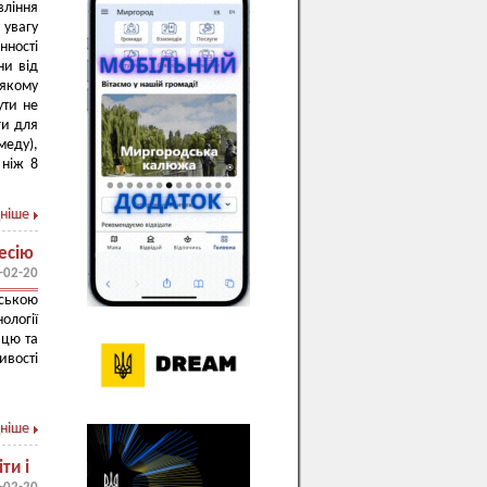
вління
увагу
нності
ни від
якому
ути не
ги для
меду),
 ніж 8
ніше
фесію
-02-20
ською
ології
ацю та
вості
ніше
ти і