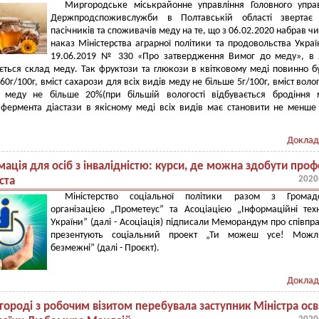
Миргородське міськрайонне управління Головного упра
Держпродспоживслужби в Полтавській області звертає 
пасічників та споживачів меду на те, що з 06.02.2020 набрав чи
наказ Міністерства аграрної політики та продовольства Украї
19.06.2019 № 330 «Про затвердження Вимог до меду», в 
ється склад меду. Так фруктози та глюкози в квітковому меді повинно б
60г/100г, вміст сахарози для всіх видів меду не більше 5г/100г, вміст воло
в меду не більше 20%(при більшій вологості відбувається бродіння 
 фермента діастази в якісному меді всіх видів має становити не менше
Доклад
ація для осіб з інвалідністю: курси, де можна здобути про
2020
ста
Міністерство соціальної політики разом з Громад
організацією „Прометеус” та Асоціацією „Інформаційні техн
України” (далі - Асоціація) підписали Меморандум про співпр
презентують соціальний проект „Ти можеш усе! Можли
безмежні” (далі - Проєкт).
Доклад
ороді з робочим візитом перебувала заступник Міністра осві