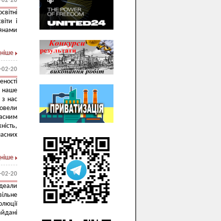
-02-20
світні
віти і
тянами
ніше
-02-20
еності
в наше
 з нас
овели
часним
ість,
ласних
ніше
-02-20
ідеали
ільне
олюції
айдані