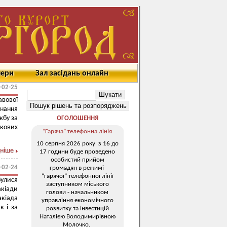
мери
Зал засідань онлайн
-02-25
вової
онання
жбу за
ОГОЛОШЕННЯ
ькових
“Гаряча” телефонна лінія
10 серпня 2026 року з 16 до
ніше
17 години буде проведено
особистий прийом
-02-24
громадян в режимі
“гарячої” телефонної лінії
булися
заступником міського
акіади
голови - начальником
акіада
управління економічного
к і за
розвитку та інвестицій
Наталією Володимирівною
Молочко.