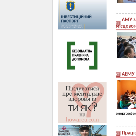
АМУ з
місцевог
АЕМУ 
енергоефект
Працю