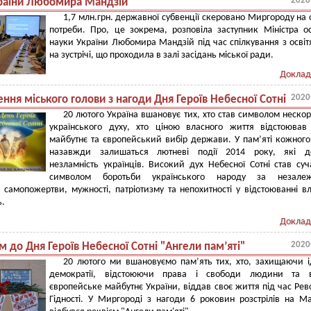
2020
раїни Любомира Мандзій
1,7 млн.грн. державної субвенції скеровано Миргороду на о
потреби. Про, це зокрема, розповіла заступник Міністра ос
науки України Любомира Мандзій під час спілкування з осві
на зустрічі, що проходила в залі засідань міської ради.
Доклад
2020
ння міського голови з нагоди Дня Героїв Небесної Сотні
20 лютого Україна вшановує тих, хто став символом нескор
українського духу, хто ціною власного життя відстоюва
майбутнє та європейський вибір держави. У пам’яті кожного
назавжди залишаться лютневі події 2014 року, які д
незламність українців. Високий дух Небесної Сотні став су
символом боротьби українського народу за незалежн
самопожертви, мужності, патріотизму та непохитності у відстоюванні в
ь.
Доклад
2020
м до Дня Героїв Небесної Сотні "Ангели пам’яті"
20 лютого ми вшановуємо пам’ять тих, хто, захищаючи 
демократії, відстоюючи права і свободи людини та в
європейське майбутнє України, віддав своє життя під час Рев
Гідності. У Миргороді з нагоди 6 роковин розстрілів на М