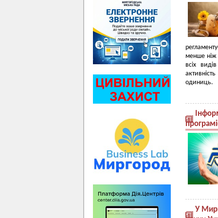
регламенту
менше ніж 
всіх виді
активність
одиниць.
Інформ
програмі
У Мирг