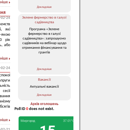
ніше
Докладніше
ння
Зелене фермерство в галузі
-02-24
садівництва
иємств
Програма «Зелене
, які
фермерство в галузі
-якою
садівництва»: запрошуємо
0 рік
садівників на вебінар щодо
ь, або
отримання фінансування та
грантів
ніше
-02-24
Докладніше
спокої
Вакансії
апруги
ьність
Актуальні вакансії
 сесії
Докладніше
вання
нізму
Архів оголошень
бсягів
Poll ID
0
does not exist.
ніше
-02-21