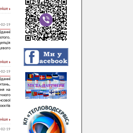
ніше
-02-19
данні
ютого.
епція
евого
ніше
-02-19
данні
итань,
ння на
чного
нсової
оєктів
ніше
-02-19