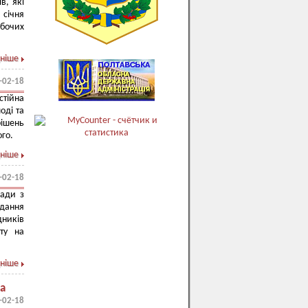
в, які
 січня
обочих
ніше
-02-18
стійна
оді та
рішень
ого.
ніше
-02-18
ради з
ідання
дників
ту на
ніше
на
-02-18