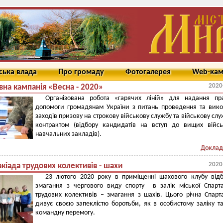
ська влада
Про громаду
Фотогалерея
Web-ка
2020
вна кампанія «Весна - 2020»
Організована робота «гарячих ліній» для надання пра
допомоги громадянам України з питань проведення та вик
заходів призову на строкову військову службу та військову слу
контрактом (відбору кандидатів на вступ до вищих війс
навчальних закладів).
Доклад
2020
кіада трудових колективів - шахи
23 лютого 2020 року в приміщенні шахового клубу від
змагання з чергового виду спорту в залік міської Спарт
трудових колективів – змагання з шахів. Цього річна Спарт
дивує своєю запеклістю боротьби, як в особистому заліку та
командну перемогу.