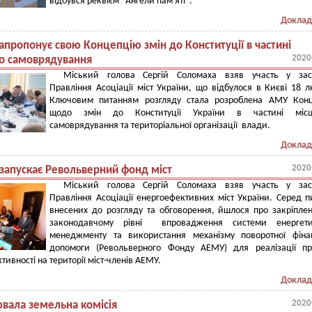
відбувся реквієм "Ангели пам'яті".
Доклад
апропонує свою Концепцію змін до Конституції в частині
2020
о самоврядування
Міський голова Сергій Соломаха взяв участь у засі
Правління Асоціації міст України, що відбулося в Києві 18 л
Ключовим питанням розгляду стала розроблена АМУ Конц
щодо змін до Конституції України в частині місц
самоврядування та територіальної організації влади.
Доклад
2020
запускає Револьверний фонд міст
Міський голова Сергій Соломаха взяв участь у засі
Правління Асоціації енергоефективних міст України. Серед п
внесених до розгляду та обговорення, йшлося про закріпле
законодавчому рівні впровадження системи енергети
менеджменту та використання механізму поворотної фіна
допомоги (Револьверного Фонду АЕМУ) для реалізації пр
ивності на території міст-членів АЕМУ.
Доклад
2020
вала земельна комісія