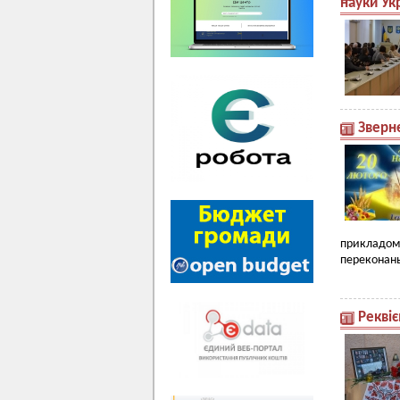
науки Ук
Зверне
прикладом 
переконан
Реквіє