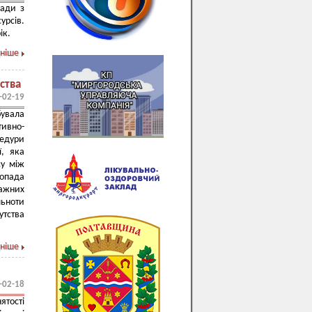
ради з
рсів.
ік.
ніше
ства
-02-19
бувала
тивно-
едури
ї, яка
су між
топада
ражних
льноти
утства
ніше
-02-18
ятості