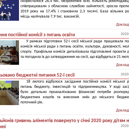
скористалося 26,4 тис. безробітних осіб. Кількість роботодавці
співпрацювали з обласною службою зайнятості, зросла проти
2019 року на 17,4% і становила 2,3 тисячі. База вільних р
місць налічувала 7,9 тис. вакансій.
Доклад
2020
ння постійної комісії з питань освіти
У рамках підготовки 52-ї сесії міської ради працювала по
комісія міської ради з питань освіти, культури, духовності, мол
спорту. Профільна комісія деталізувала підготовлені проєкти 
та погодила їх до затвердження на сесії, що відбудеться 21 лют
Доклад
2020
ьовано бюджетні питання 52-ї сесії
18 лютого відбулося засідання постійної комісії міської 
питань бюджету, інвестицій та підприємництва. У ході зас
було детально проаналізовано фінансові потреби розпоря
бюджетних коштів та внесення змін до міського бюдже
поточний рік.
Доклад
ьйонів гривень аліментів повернуто у січні 2020 року дітям 
2020
ині