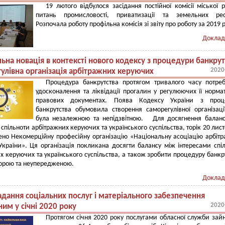
19 лютого відбулося засідання постійної комісії міської 
питань промисловості, приватизації та земельних ресу
Розпочала роботу профільна комісія зі звіту про роботу за 2019 р
Доклад
ьна новація в контексті нового кодексу з процедури банкрут
2020
гулівна організація арбітражних керуючих
Процедура банкрутства протягом тривалого часу потре
удосконалення та ліквідації прогалин у регулюючих її норма
правових документах. Поява Кодексу України з проц
банкрутства обумовила створення саморегулівної організаці
була незалежною та непідзвітною. Для досягнення балан
 спільноти арбітражних керуючих та українського суспільства, торік 20 лис
ено Некомерційну професійну організацію «Національну асоціацію арбіт
країни». Ця організація покликана досягти балансу між інтересами спі
х керуючих та українського суспільства, а також зробити процедуру банкр
орою та неупередженою.
Доклад
адання соціальних послуг і матеріального забезпечення
2020
ним у січні 2020 року
Протягом січня 2020 року послугами обласної служби зайн