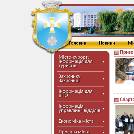
Головна
Новини
Мі
Призо
Місто-курорт:
інформація для
туристів
Захиснику,
Захисниці
Інформація для
ВПО
Спарта
Інформація
управлінь і відділів
Економіка міста
Проєкти міста