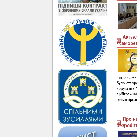
Актуал
- саморе
інтересами
було створ
керуючих У
арбітражни
більш проз
Про н
безробіт