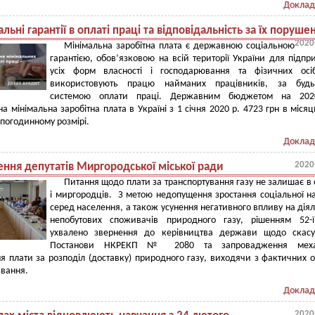
Доклад
льні гарантії в оплаті праці та відповідальність за їх поруше
2020
Мінімальна заробітна плата є державною соціальною
гарантією, обов’язковою на всій території України для підпр
усіх форм власності і господарювання та фізичних осіб
використовують працю найманих працівників, за будь
системою оплати праці. Державним бюджетом на 202
а мінімальна заробітна плата в Україні з 1 січня 2020 р. 4723 грн в місяц
 погодинному розмірі.
Доклад
2020
ення депутатів Миргородської міської ради
Питання щодо плати за транспортування газу не залишає в 
і миргородців. З метою недопущення зростання соціальної н
серед населення, а також усунення негативного впливу на діял
непобутових споживачів природного газу, рішенням 52-ї
ухвалено звернення до керівництва держави щодо скасу
Постанови НКРЕКП № 2080 та запровадження меха
я плати за розподіл (доставку) природного газу, виходячи з фактичних о
вання.
Доклад
2020