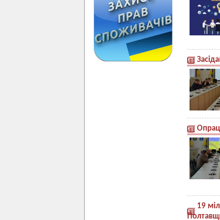
Засіда
Опрац
19 міл
Полтавщ