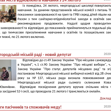
лах міста відновлюють навчання з 24 лютого
Із понеділка, 24 лютого, миргородські школярі повертают
навчання. За даними представників міської комісії з питань Т
показники захворюваності на грип та ГРВІ серед дітей пішли на
Разом з тим санітарно-епідеміологічні заходи в освітніх за
рекомендовано продовжити. Надалі щодня проводитим
 захворюваності та відповідно до показників прийматимуться подальші рі
, що тимчасове призупинення навчання у освітніх та позашкільних за
и тижні, по 21 лютого включно.
2020
ородській міській раді - новий депутат
Відповідно до ст.49 Закону України “Про місцеве самовряд
в Україні”, ч.1 ст.90 Закону України "Про місцеві вибори", ч.
Закону України "Про статус депутатів місцевих рад" та зг
постановою Миргородської міської виборчої комісії від 28 січн
року за №137, міська рада визнала повноваження деп
Миргородської міської ради сьомого скликання Кова
Юхимівни. Відповідне посвідчення депутату вручив очільник міста 
 засіданні 52-ї сесії, що проходила 21 лютого і транслюється онлайн.
Доклад
2020
ги пасічників та споживачів меду!