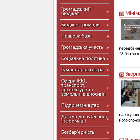
Громадський
бюджет
Мініма
Бюджет громади
Правова база
Громадська участь
передбачен
28,31 грн в
Соціальна політика
Гуманітарна сфера
Зверн
Сфера ЖКГ,
транспорт,
архітектура та
земельні відносини
Підприємництво
нарахуванн
Доступ до публічної
його спожи
інформації
Безбар’єрність