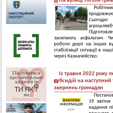
На вулиці Гоголя три
Робітн
продовжу
Сьогодн
агрошлях
Підготовл
засипають асфальтам. Ч
роботи доріг на інших в
стабілізації ситуації в н
через Казначейство.
Із травня 2022 року
субсидій на наступний
звернень громадян
Постано
19 квітня
надання пі