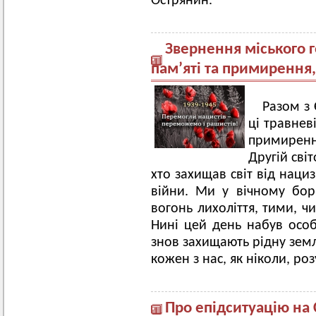
Острянин.
Звернення міського 
пам’яті та примирення
Разом з
ці травнев
примиренн
Другій сві
хто захищав світ від нациз
війни. Ми у вічному бор
вогонь лихоліття, тими, ч
Нині цей день набув особ
знов захищають рідну земл
кожен з нас, як ніколи, ро
Про епідситуацію на