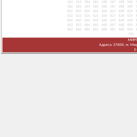
562
563
564
565
566
567
568
569
582
583
584
585
586
587
588
589
602
603
604
605
606
607
608
609
622
623
624
625
626
627
628
629
642
643
644
645
646
647
648
649
662
663
664
665
666
667
668
669
682
683
684
685
686
687
688
689
702
МИРГ
Адреса: 37600, м. Мирг
E