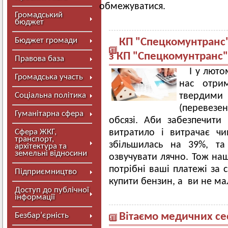
обмежуватися.
Громадський
бюджет
Бюджет громади
КП "Спецкомунтранс" 
з КП "Спецкомунтранс"
Правова база
І у люто
Громадська участь
нас отри
Соціальна політика
тверди
(перевез
Гуманітарна сфера
обсязі. Аби забезпечити
Сфера ЖКГ,
витратило і витрачає ч
транспорт,
збільшилась на 39%, та
архітектура та
земельні відносини
озвучувати лячно. Тож наш
потрібні ваші платежі за 
Підприємництво
купити бензин, а ви не мал
Доступ до публічної
інформації
Безбар’єрність
Вітаємо медичних се