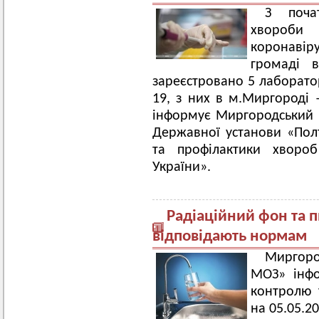
З поча
хвороби
коронавір
громаді в
зареєстровано 5 лаборат
19, з них в м.Миргороді –
інформує Миргородський 
Державної установи «Пол
та профілактики хвороб
України».
Радіаційний фон та 
відповідають нормам
Миргоро
МОЗ» інфо
контролю 
на 05.05.20