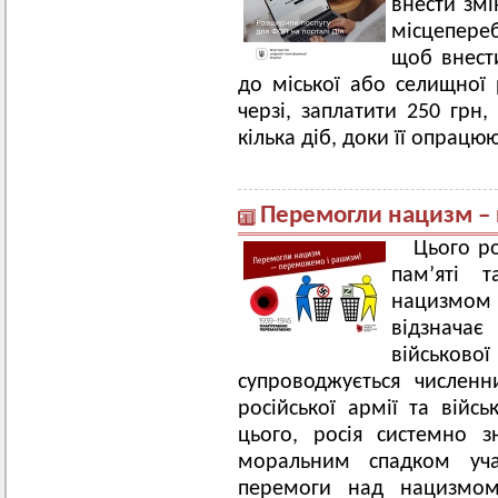
внести змі
місцепере
щоб внест
до міської або селищної 
черзі, заплатити 250 грн,
кілька діб, доки її опрацюю
Перемогли нацизм –
Цього ро
пам’яті 
нацизмом 
відзнач
військово
супроводжується числен
російської армії та війсь
цього, росія системно з
моральним спадком учас
перемоги над нацизмом,