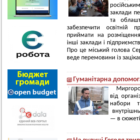
російським
заклади пе
та облаш
забезпечити освітній 
приймати на розміщення 
інші заклади і підприємст
Про це міський голова Се
веде перемовини із зацік
Гуманітарна допомог
Миргоро
від органі
набори т
внутрішнь
— в сюжеті