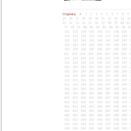
Сторінка:
◄
1
2
3
4
5
6
7
8
9
25
26
27
28
29
30
31
32
33
34
35
51
52
53
54
55
56
57
58
59
60
61
77
78
79
80
81
82
83
84
85
86
8
102
103
104
105
106
107
108
109
122
123
124
125
126
127
128
129
142
143
144
145
146
147
148
149
162
163
164
165
166
167
168
169
182
183
184
185
186
187
188
189
202
203
204
205
206
207
208
209
2
222
223
224
225
226
227
228
229
242
243
244
245
246
247
248
249
262
263
264
265
266
267
268
269
282
283
284
285
286
287
288
289
302
303
304
305
306
307
308
309
322
323
324
325
326
327
328
329
342
343
344
345
346
347
348
349
362
363
364
365
366
367
368
369
382
383
384
385
386
387
388
389
402
403
404
405
406
407
408
409
422
423
424
425
426
427
428
429
442
443
444
445
446
447
448
449
462
463
464
465
466
467
468
469
482
483
484
485
486
487
488
489
502
503
504
505
506
507
508
509
522
523
524
525
526
527
528
529
542
543
544
545
546
547
548
549