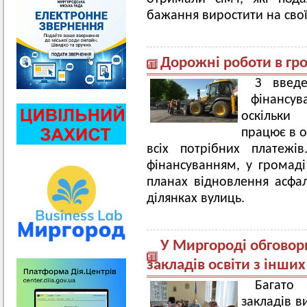
бажання виростити на сво
Дорожні роботи в гр
З введе
фінансува
оскільки
працює в о
всіх потрібних платежі
фінансуванням, у громад
планах відновлення асфа
ділянках вулиць.
У Миргороді обгово
закладів освіти з інши
Багато
закладів в