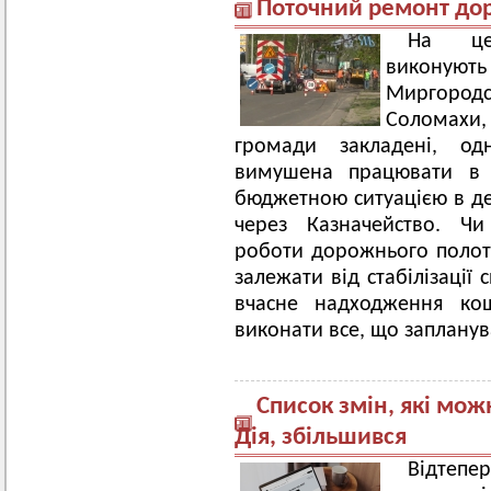
Поточний ремонт дор
На цен
виконують 
Миргород
Соломахи,
громади закладені, од
вимушена працювати в б
бюджетною ситуацією в де
через Казначейство. Чи
роботи дорожнього полот
залежати від стабілізації
вчасне надходження кош
виконати все, що запланув
Список змін, які мож
Дія, збільшився
Відтепер