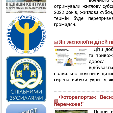
воєнного с
отримували житлову субс
2022 років, житлова субси
термін буде перепризн
громадян.
Як заспокоїти дітей п
Діти до
та тривож
доросл
відбуває
правильно пояснити дитин
сирена, вибухи, укриття, як
Фоторепортаж "Весна
переможе!"
Попри в