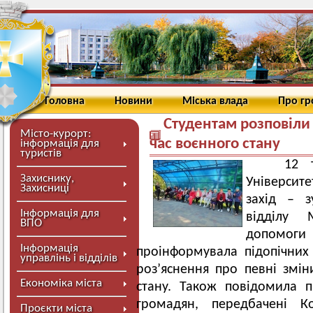
Головна
Новини
Міська влада
Про г
Студентам розповіли 
Місто-курорт:
час воєнного стану
інформація для
туристів
12 тра
Захиснику,
Університе
Захисниці
захід – з
Інформація для
відділу 
ВПО
допомог
Інформація
проінформувала підопічних
управлінь і відділів
роз’яснення про певні змін
Економіка міста
стану. Також повідомила п
громадян, передбачені Ко
Проєкти міста