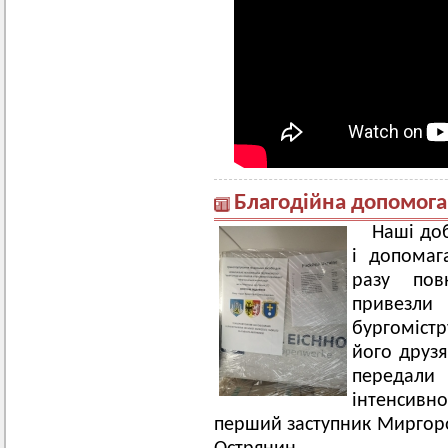
Благодійна допомога
Наші до
і допомаг
разу пов
привезли 
бургоміст
його друзя
передал
інтенсивн
перший заступник Миргоро