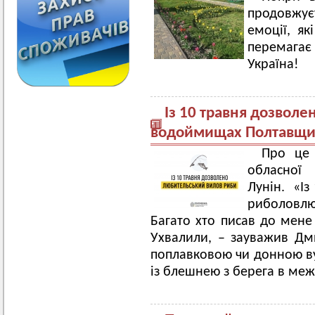
продовжуєт
емоції, як
перемагає 
Україна!
Із 10 травня дозвол
водоймищах Полтавщ
Про це 
обласної 
Лунін. «Із
риболовл
Багато хто писав до мене 
Ухвалили, – зауважив Дм
поплавковою чи донною ву
із блешнею з берега в меж