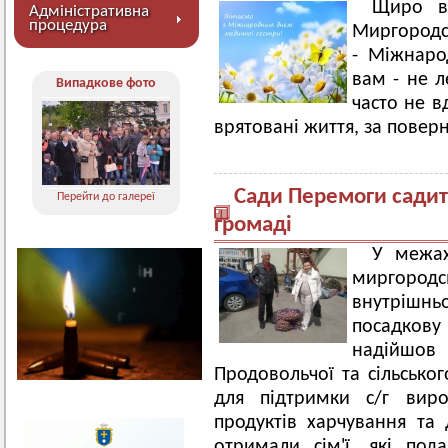
Щиро ві
Адміністративна
процедура
Миргородс
- Міжнаро
вам - не л
Випадкове фото
часто не в
врятовані життя, за повер
Сади Перемоги садит
Перейти до галереї
громаді
У межах
миргоро
внутрішн
посадкову
надійшов
Продовольчої та сільськог
для підтримки с/г виро
продуктів харчування та 
отримали сім'ї, які под