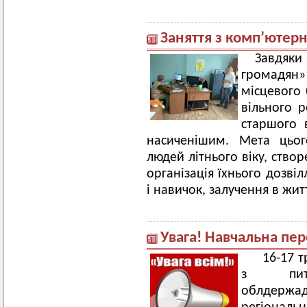
Заняття з комп’ютерн
Завдяки
громадян
місцевого 
вільного р
старшого 
насиченішим. Мета цьог
людей літнього віку, створ
організація їхнього дозві
і навичок, залучення в жит
Увага! Навчальна пе
16-17 т
з пита
облдержад