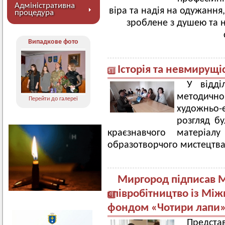
Адміністративна
віра та надія на одужання
процедура
зроблене з душею та н
Випадкове фото
Історія та невмирущ
У відділ
методично
Перейти до галереї
художньо-
розгляд б
краєзнавчого матеріал
образотворчого мистецтва,
Миргород підписав 
співробітництво із Мі
фондом «Чотири лапи
Предста