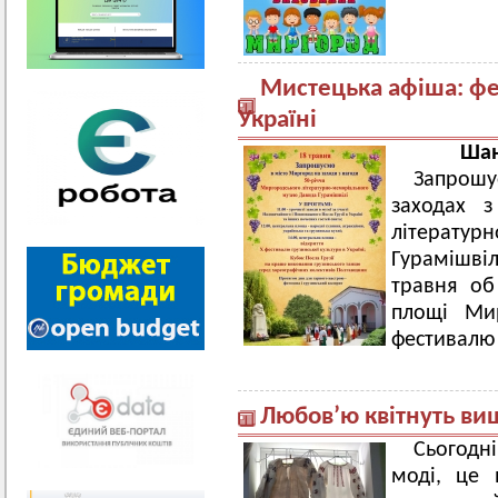
Мистецька афіша: фес
Україні
Шан
Запрошу
заходах з
літерату
Гурамішві
травня об
площі Ми
фестивалю 
Любов’ю квітнуть в
Сьогодн
моді, це 