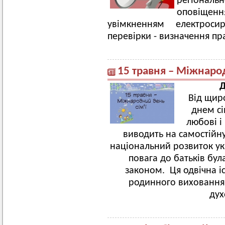
регіонал
оповіщенн
увімкненням електрос
перевірки - визначення пр
15 травня – Міжнарод
Д
Від щир
днем сі
любові і
виводить на самостійну
національний розвиток укр
повага до батьків бул
законом. Ця одвічна і
родинного виховання
дух