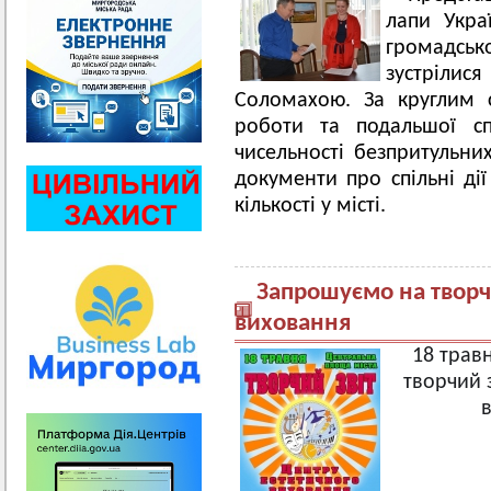
лапи Укра
громадськ
зустріли
Соломахою. За круглим 
роботи та подальшої с
чисельності безпритульни
документи про спільні дії
кількості у місті.
Запрошуємо на творч
виховання
18 трав
творчий 