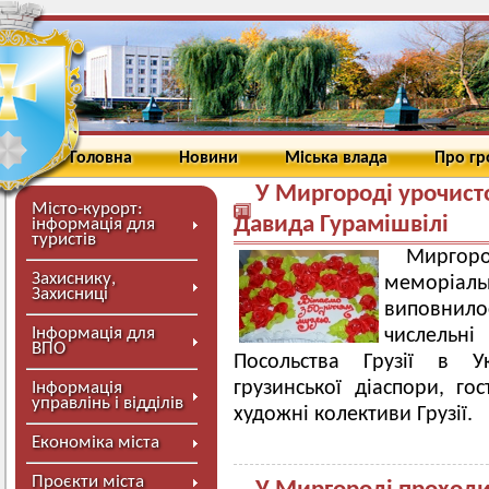
Головна
Новини
Міська влада
Про г
У Миргороді урочист
Місто-курорт:
Давида Гурамішвілі
інформація для
туристів
Мирго
Захиснику,
меморіал
Захисниці
виповнилос
Інформація для
числельн
ВПО
Посольства Грузії в Ук
грузинської діаспори, го
Інформація
управлінь і відділів
художні колективи Грузії.
Економіка міста
Проєкти міста