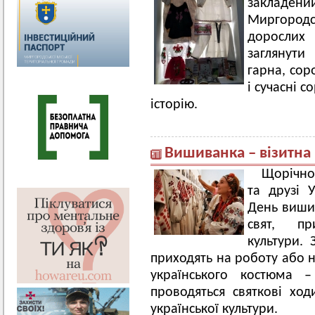
закладени
Миргородсь
дорослих
заглянути
гарна, сор
і сучасні 
історію.
Вишиванка – візитна 
Щорічно
та друзі У
День вишив
свят, пр
культури. 
приходять на роботу або 
українського костюма 
проводяться святкові хо
української культури.