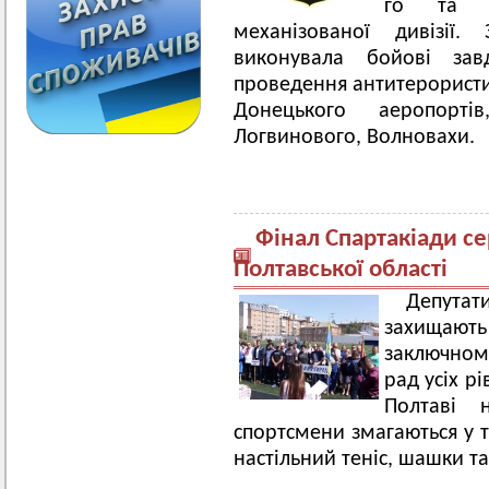
го та 2
механізованої дивізії
виконувала бойові за
проведення антитерористич
Донецького аеропортів
Логвинового, Волновахи.
Фінал Спартакіади сер
Полтавської області
Депута
захищают
заключному
рад усіх рі
Полтаві 
спортсмени змагаються у т
настільний теніс, шашки т