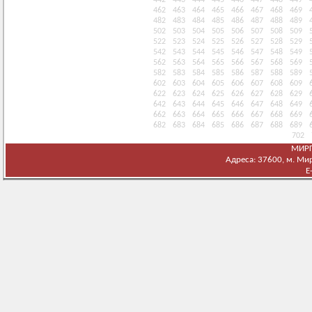
442
443
444
445
446
447
448
449
462
463
464
465
466
467
468
469
482
483
484
485
486
487
488
489
502
503
504
505
506
507
508
509
522
523
524
525
526
527
528
529
542
543
544
545
546
547
548
549
562
563
564
565
566
567
568
569
582
583
584
585
586
587
588
589
602
603
604
605
606
607
608
609
622
623
624
625
626
627
628
629
642
643
644
645
646
647
648
649
662
663
664
665
666
667
668
669
682
683
684
685
686
687
688
689
702
МИРГ
Адреса: 37600, м. Мирг
E