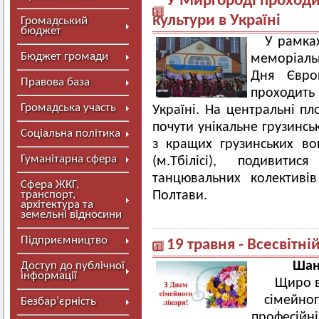
У Миргороді проходи
культури в Україні
Громадський
бюджет
У рамках
Бюджет громади
меморіаль
Дня Євро
Правова база
проходить 
Громадська участь
Україні. На центральні пл
почути унікальне грузинсь
Соціальна політика
з кращих грузинських вок
Гуманітарна сфера
(м.Тбілісі), подивити
танцювальних колективі
Сфера ЖКГ,
транспорт,
Полтави.
архітектура та
земельні відносини
Підприємництво
19 травня - Всесвітні
Шан
Доступ до публічної
інформації
Щиро в
сімейног
Безбар’єрність
професійні