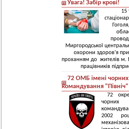
Увага! Забір крові!
15 
стаціонар
Гоголя
обла
провод
Миргородської центральн
охорони здоров'я при
проханням до жителів м. 
працівників підпри
72 ОМБ імені чорних
командування "Північ"
72 окр
чорних
командува
2002 роц
механізова