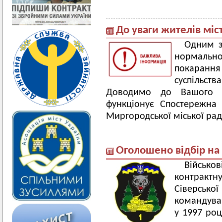
До уваги жителів міс
Одним з
нормальн
покаранн
суспільс
Доводимо до Вашого в
функціонує Спостережна 
Миргородської міської рад
Оголошено відбір на
Військо
контракт
Сіверсь
командуван
у 1997 роц