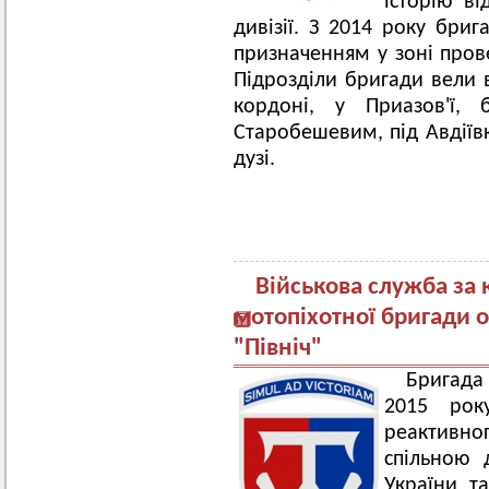
історію ві
дивізії. З 2014 року бри
призначенням у зоні пров
Підрозділи бригади вели в
кордоні, у Приазов'ї, 
Старобешевим, під Авдіївк
дузі.
Військова служба за 
мотопіхотної бригади 
"Північ"
Бригада
2015 рок
реактивног
спільною 
України т