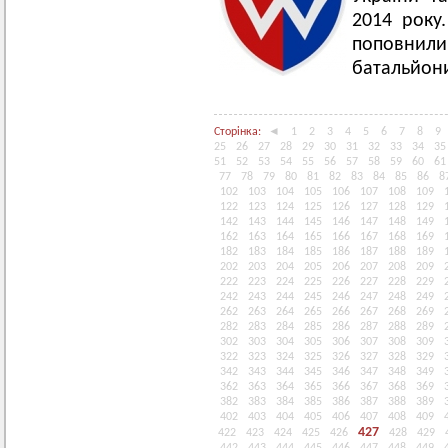
2014 року.
поповнили
батальйон
Сторінка:
◄
1
2
3
4
5
6
7
8
9
25
26
27
28
29
30
31
32
33
34
35
51
52
53
54
55
56
57
58
59
60
61
77
78
79
80
81
82
83
84
85
86
8
102
103
104
105
106
107
108
109
122
123
124
125
126
127
128
129
142
143
144
145
146
147
148
149
162
163
164
165
166
167
168
169
182
183
184
185
186
187
188
189
202
203
204
205
206
207
208
209
222
223
224
225
226
227
228
229
242
243
244
245
246
247
248
249
262
263
264
265
266
267
268
269
282
283
284
285
286
287
288
289
302
303
304
305
306
307
308
309
322
323
324
325
326
327
328
329
342
343
344
345
346
347
348
349
362
363
364
365
366
367
368
369
382
383
384
385
386
387
388
389
402
403
404
405
406
407
408
409
427
422
423
424
425
426
428
429