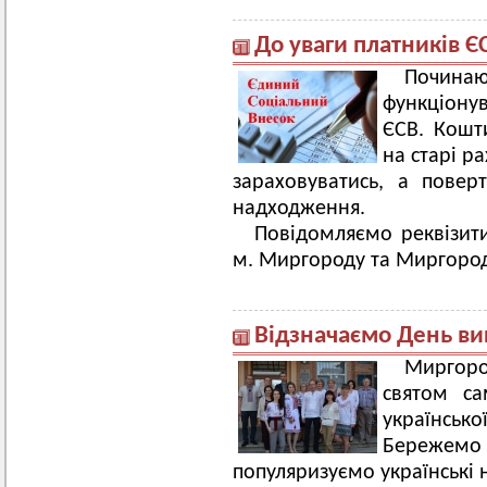
До уваги платників Є
Почи
функціону
ЄСВ. Кошти
на старі р
зараховуватись, а повер
надходження.
Повідомляємо реквізити
м. Миргороду та Миргоро
Відзначаємо День в
Миргоро
святом са
українсь
Бережемо 
популяризуємо українські н