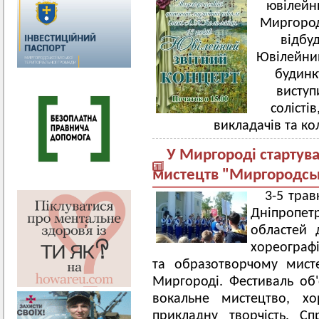
ювілейн
Миргородс
відбуд
Ювілейний
будинк
виступ
солісті
викладачів та ко
У Миргороді стартува
мистецтв "Миргородсь
3-5 трав
Дніпропетр
областей 
хореографі
та образотворчому мист
Миргороді. Фестиваль об'
вокальне мистецтво, хо
прикладну творчість. Сп