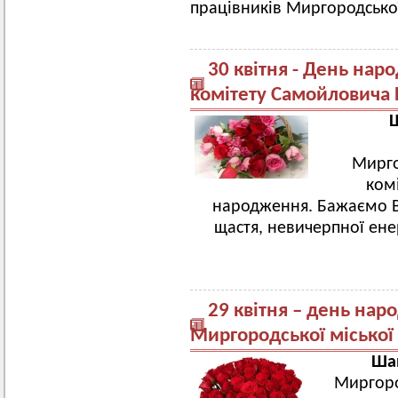
працівників Миргородської 
30 квітня - День на
комітету Самойловича
Мирго
ком
народження. Бажаємо В
щастя, невичерпної енер
29 квітня – день нар
Миргородської міської
Шан
Миргоро