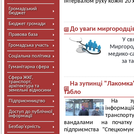
інтервалом руху кожні 20 
Громадський
бюджет
Бюджет громади
До уваги миргородці
Правова база
У св
Громадська участь
Миргород
медико-с
Соціальна політика
за т
Гуманітарна сфера
Сфера ЖКГ,
транспорт,
На зупинці "Лакомка
архітектура та
земельні відносини
табло
На зу
Підприємництво
інформац
Доступ до публічної
транспор
інформації
вандалами на початку к
Безбар’єрність
підприємства "Спецкомун