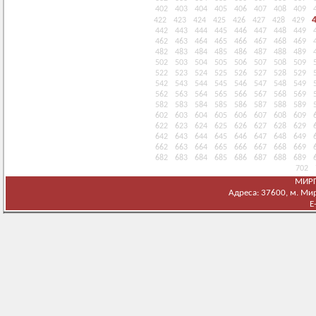
402
403
404
405
406
407
408
409
422
423
424
425
426
427
428
429
442
443
444
445
446
447
448
449
462
463
464
465
466
467
468
469
482
483
484
485
486
487
488
489
502
503
504
505
506
507
508
509
522
523
524
525
526
527
528
529
542
543
544
545
546
547
548
549
562
563
564
565
566
567
568
569
582
583
584
585
586
587
588
589
602
603
604
605
606
607
608
609
622
623
624
625
626
627
628
629
642
643
644
645
646
647
648
649
662
663
664
665
666
667
668
669
682
683
684
685
686
687
688
689
702
МИРГ
Адреса: 37600, м. Мирг
E