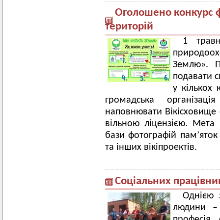
Оголошено конкурс 
територій
1 травн
природоох
Землю». П
подавати с
у кількох 
громадська організаці
наповнювати Вікісховище 
вільною ліцензією. Мета
бази фотографій пам’яток 
та інших вікіпроектів.
Соціальних працівни
Однією 
людини –
професія 