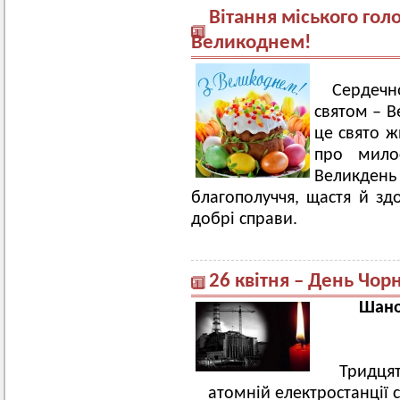
Вітання міського гол
Великоднем!
Сердеч
святом – В
це свято ж
про милос
Великдень
благополуччя, щастя й зд
добрі справи.
26 квітня – День Чор
Шанов
Тридцят
атомній електростанції с