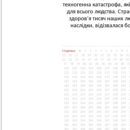
техногенна катастрофа, як
для всього людства. Стр
здоров’я тисяч наших лю
наслідки, відізвалася 
Сторінка:
◄
1
2
3
4
5
6
7
8
9
25
26
27
28
29
30
31
32
33
34
35
51
52
53
54
55
56
57
58
59
60
61
77
78
79
80
81
82
83
84
85
86
8
102
103
104
105
106
107
108
109
122
123
124
125
126
127
128
129
142
143
144
145
146
147
148
149
162
163
164
165
166
167
168
169
182
183
184
185
186
187
188
189
202
203
204
205
206
207
208
209
222
223
224
225
226
227
228
229
242
243
244
245
246
247
248
249
262
263
264
265
266
267
268
269
282
283
284
285
286
287
288
289
302
303
304
305
306
307
308
309
322
323
324
325
326
327
328
329
342
343
344
345
346
347
348
349
362
363
364
365
366
367
368
369
382
383
384
385
386
387
388
389