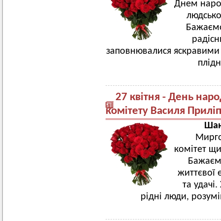
Днем наро
людсько
Бажаємо
радісн
заповнювалися яскравими 
плід
27 квітня - День на
комітету Василя Прилі
Шан
Мирго
комітет щи
Бажаємо
життєвої 
та удачі
рідні люди, розум