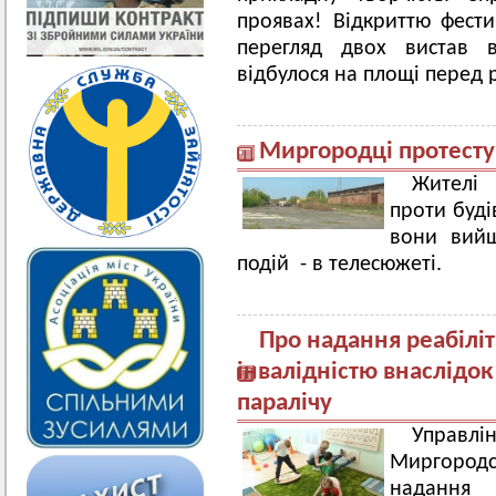
проявах! Відкриттю фест
перегляд двох вистав в
відбулося на площі перед
Миргородці протест
Жителі 
проти буді
вони вийш
подій - в телесюжеті.
Про надання реабіліт
інвалідністю внаслідо
паралічу
Управлі
Миргородс
надання 