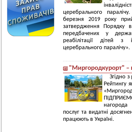
інвалід
церебрального паралічу
березня 2019 року пр
затвердження Порядку в
передбачених у держа
реабілітації дітей з і
церебрального паралічу».
"Миргородкурорт" – 
Згідно 
Рейтингу як
«Миргор
ПІДПРИЄ
нагорода 
послуг та видатні досягне
працюють в Україні.