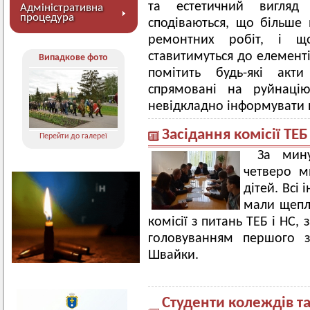
та естетичний вигля
Адміністративна
процедура
сподіваються, що більше
ремонтних робіт, і щ
ставитимуться до елементі
Випадкове фото
помітить будь-які акти
спрямовані на руйнаці
невідкладно інформувати ві
Засідання комісії ТЕБ
Перейти до галереї
За мин
четверо м
дітей. Всі 
мали щепл
комісії з питань ТЕБ і НС, 
головуванням першого з
Швайки.
Студенти колеждів т