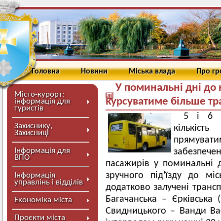
Головна
Новини
Міська влада
Про г
У поминальні дні до
Місто-курорт:
курсуватиме більше тр
інформація для
туристів
5 і 6 
Захиснику,
кількість
Захисниці
прямува
Інформація для
забезпече
ВПО
пасажирів у поминальні д
зручного під'їзду до м
Інформація
управлінь і відділів
додатково залучені транс
Багачанська – Єрківська
Економіка міста
Свидницького – Ванди Ва
Проєкти міста