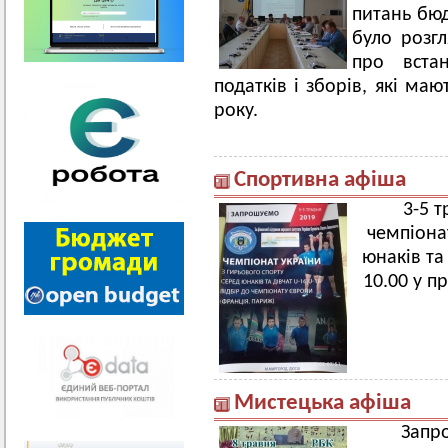
питань бюд
було розгл
про вста
податків і зборів, які маю
року.
Спортивна афіша
3-5 
чемпіона
юнаків та
10.00 у п
Мистецька афіша
Запр