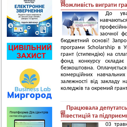
можливість виграти гр
До ува
навчають
професій
заочної ф
бюджетний основі! Запро
програми Scholarship в 
грант (стипендію) на спл
фонд конкурсу складає
безкоштовна. Оплачується
комерційних навчальних
залежності від закладу н
коледжів та окремий грант
Працювала депутатсь
інвестицій та підприє
03 травн