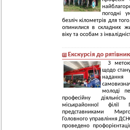
найблаго
погодні у
безліч кілометрів для тог
опинилися в складних жи
віку та особам з інвалідніс
Екскурсія до рятівник
З метою
щодо стану
надання
самовизн
молоді пе
професійну діяльніс
міськрайонної філії
представниками Мирг
Головного управління ДСНС
проведено профорієнтаційн