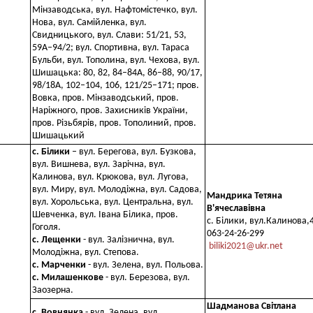
Мінзаводська, вул. Нафтомістечко, вул.
Нова, вул. Самійленка, вул.
Свидницького, вул. Слави: 51/21, 53,
59А–94/2; вул. Спортивна, вул. Тараса
Бульби, вул. Тополина, вул. Чехова, вул.
Шишацька: 80, 82, 84–84А, 86–88, 90/17,
98/18А, 102–104, 106, 121/25–171; пров.
Вовка, пров. Мінзаводський, пров.
Наріжного, пров. Захисників України,
пров. Різьбярів, пров. Тополиний, пров.
Шишацький
с. Білики
– вул. Берегова, вул. Бузкова,
вул. Вишнева, вул. Зарічна, вул.
Калинова, вул. Крюкова, вул. Лугова,
вул. Миру, вул. Молодіжна, вул. Садова,
Мандрика Тетяна
вул. Хорольська, вул. Центральна, вул.
В'ячеславівна
Шевченка, вул. Івана Білика, пров.
с. Білики, вул.Калинова,4
Гоголя.
063-24-26-299
с. Лещенки
- вул. Залізнична, вул.
biliki2021@ukr.net
Молодіжна, вул. Степова.
с. Марченки
- вул. Зелена, вул. Польова.
с. Милашенкове
- вул. Березова, вул.
Заозерна.
Шадманова Світлана
с. Вовнянка
- вул. Зелена, вул.