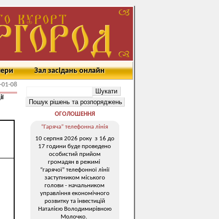
мери
Зал засідань онлайн
-01-08
ії
ОГОЛОШЕННЯ
“Гаряча” телефонна лінія
10 серпня 2026 року з 16 до
17 години буде проведено
особистий прийом
громадян в режимі
“гарячої” телефонної лінії
заступником міського
голови - начальником
управління економічного
розвитку та інвестицій
Наталією Володимирівною
Молочко.