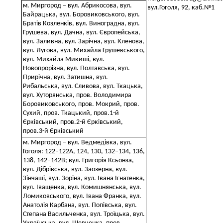
м. Миргород – вул. Абрикосова, вул.
вул.Гоголя, 92, каб.№1
Байрацька, вул. Боровиковського, вул.
Братів Козленків, вул. Виноградна, вул.
Грушева, вул. Дачна, вул. Європейська,
вул. Заливна, вул. Зарічна, вул. Кленова,
вул. Лугова, вул. Михайла Грушевського,
вул. Михайла Микиші, вул.
Новопрорізна, вул. Полтавська, вул.
Прирічна, вул. Затишна, вул.
Рибальська, вул. Сливова, вул. Ткацька,
вул. Хуторянська, пров. Володимира
Боровиковського, пров. Мокрий, пров.
Сухий, пров. Ткацький, пров.1-й
Єрківський, пров.2-й Єрківський,
пров.3-й Єрківський
м. Миргород – вул. Ведмедівка, вул.
Гоголя: 122–122А, 124, 130, 132–134, 136,
138, 142–142В; вул. Григорія Ксьонза,
вул. Дібрівська, вул. Заозерна, вул.
Зінчаші, вул. Зоріна, вул. Івана Ігнатенка,
вул. Іващенка, вул. Комишнянська, вул.
Ломиковського, вул. Івана Франка, вул.
Анатолія Карбана, вул. Попівська, вул.
Степана Васильченка, вул. Троїцька, вул.