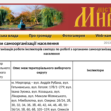
ська влада
Про громаду
Фотогалерея
Web-ка
2013
и самоорганізації населення
анізація роботи інспекторів сектору по роботі з органами самоорганізац
населення
ер
ального
Опис меж територіального виборчого
Інспектори
чого
округу
гу
м. Миргород – вул. Андрія Рубана, вул.
Гетьманська, вул. Гоголя: 178/1–279; вул.
Івана Зуєнка, вул. Козацька, вул.
Лікарняна, вул. Миколи Філянського,
вул. Міжболотна, вул. Озерна: 26/24, 28,
30, 32, 34, 36, 38, 40, 42, 44, 46, 48, 50–
56/14, 58, 60, 68, 105–159; вул. Олексія