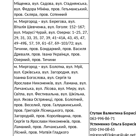
Міщенка, вул. Садова, вул. Стаднянська,
вул. Федора Мініна, пров. Гетьманський,
пров. Скляра, пров. Сотенний
м. Миргород – вул. Берегова, вул.
Віталія Шевченка, вул. Гоголя: 152–167;
вул. Марусі Чурай, вул. Озерна: 1–25, 27,
29, 31, 33, 35, 37, 39, 41–41А, 43, 45, 47,
49–49Б, 57, 59, 61–67, 69–103/72; вул.
Тичини, пров. Бондарний, пров. Василя
Древаля, пров. Івана Українця, пров.
Озерний, пров. Тичини
м. Миргород – вул. Болотна, вул. Мрії,
вул. Єрківська, вул. Загородня, вул.
Іоанна Богослова, вул. Сергія та
Ярослави Никоненків, вул. Ламана, вул.
Личанська, вул. Лісова, вул. Миру, вул.
Світла, вул. Фестивальна, вул. Шкільна,
вул. Якова Остряниці, пров. Болотний,
пров. Веселий, пров. Галушкинський,
пров. Григорія Лісницького, пров.
Ступак Валентина Борис
Загородній, пров. Королівщина, пров.
063-996-86-71
Сергія та Ярослави Никоненків, пров.
Устименко Ольга Борисі
Ламаний, пров. Личанський, пров.
050-194-08-65
Лісний, пров. Матвія Гладкого
mirgorod03okrug@ukr.net