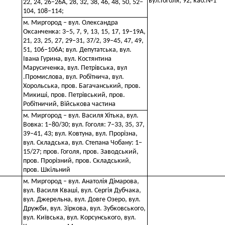
вул.Гоголя, 92, каб.№1
22, 24, 26–26А, 28, 32, 38, 46, 48, 50, 52–
104, 108–114;
м. Миргород – вул. Олександра
Оксанченка: 3–5, 7, 9, 13, 15, 17, 19–19А,
21, 23, 25, 27, 29–31, 37/2, 39–45, 47, 49,
51, 106–106А; вул. Депутатська, вул.
Івана Гурина, вул. Костянтина
Марусиченка, вул. Петрівська, вул
.Промислова, вул. Робітнича, вул.
Хорольська, пров. Багачанський, пров.
Микиші, пров. Петрівський, пров.
Робітничий, Військова частина
м. Миргород – вул. Василя Хітька, вул.
Вовка: 1–80/30; вул. Гоголя: 7–33, 35, 37,
39–41, 43; вул. Ковтуна, вул. Прорізна,
вул. Складська, вул. Степана Чобану: 1–
15/27; пров. Гоголя, пров. Заводський,
пров. Прорізний, пров. Складський,
пров. Шкільний
м. Миргород – вул. Анатолія Дімарова,
вул. Василя Кваші, вул. Сергія Дубчака,
вул. Джерельна, вул. Довге Озеро, вул.
Дружби, вул. Зіркова, вул. Зубковського,
вул. Київська, вул. Корсунського, вул.