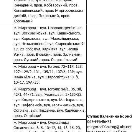
Українська, вул .Шевченка, пров.
Гончарний, пров. Кобзарський, пров.
Комишнянський, пров. Миргородських
дивізій, пров. Попівський, пров.
Хорольний
м. Миргород – вул. Нововоскресінська,
вул. Воскресінська, вул. Кашинського,
вул. Корольова, вул. Малоліщанська,
вул. Незалежності, вул. Старосвітська: 9,
19, 29–155; вул. Харківка, вул. Якова
Усика, пров. Вузький, пров. Заливний,
пров. Луговий, пров. Старосвітський
м. Миргород – вул. Гоголя: 72–117, 123,
127–129/2, 131, 135/11, 137/8, 139; вул.
Івана Білика, вул. Старосвітська: 3–8,
10–17, 19А–25;
м. Миргород – вул. Гоголя: 34/1, 36, 38,
42/1, 44–71; вул. Гурамішвілі: 2–135/22;
вул. Котляревського, вул. Магістральна,
вул. Нафтовиків, вул. Гаряжинська, вул.
Острівна, вул. Південна, вул. Харчовиків,
пров. Острівний
Ступак Валентина Борис
063-996-86-71
м. Миргород – вул. Олександра
mirgorod03okrug@ukr.net
Оксанченка: 6, 8, 10–12, 14, 16, 18, 20,