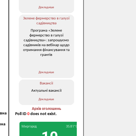
Докладніше
Зелене фермерство в галузі
садівництва
Програма «Зелене
фермерство в галузі
садівництва»: запрошуємо
садівників на вебінар щодо
отримання фінансування та
грантів
Докладніше
Вакансії
Актуальні вакансії
Докладніше
Архів оголошень
івна
Poll ID
0
does not exist.
вна