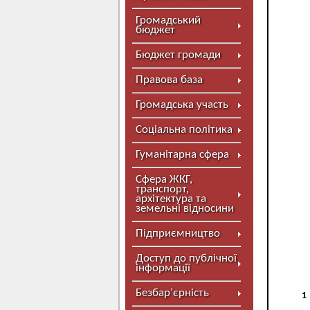
Громадський
бюджет
Бюджет громади
Правова база
Громадська участь
Соціальна політика
Гуманітарна сфера
Сфера ЖКГ,
транспорт,
архітектура та
земельні відносини
Підприємництво
Доступ до публічної
інформації
Безбар’єрність
1