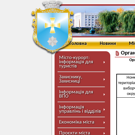
Головна
Новини
Мі
Орган
Місто-курорт:
Орг
інформація для
туристів
Захиснику,
Ном
Захисниці
територі
вибор
Інформація для
окру
ВПО
Інформація
управлінь і відділів
Економіка міста
Проєкти міста