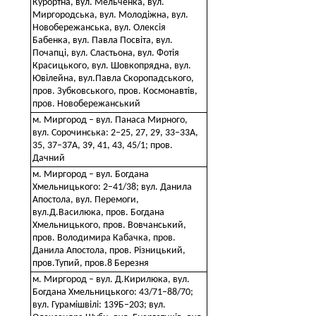
Курортна, вул. Мельченка, вул.
Миргородська, вул. Молодіжна, вул.
Новобережанська, вул. Олексія
Бабенка, вул. Павла Посвіта, вул.
Почапці, вул. Сластьона, вул. Фотія
Красицького, вул. Шовкопрядна, вул.
Ювілейна, вул.Павла Скоропадського,
пров. Зубковського, пров. Космонавтів,
пров. Новобережанський
м. Миргород – вул. Панаса Мирного,
вул. Сорочинська: 2–25, 27, 29, 33–33А,
35, 37–37А, 39, 41, 43, 45/1; пров.
Дачний
м. Миргород – вул. Богдана
Хмельницького: 2–41/38; вул. Данила
Апостола, вул. Перемоги,
вул.Д.Василюка, пров. Богдана
Хмельницького, пров. Вовчанський,
пров. Володимира Кабачка, пров.
Данила Апостола, пров. Різницький,
пров.Тупий, пров.8 Березня
м. Миргород – вул. Д.Кирилюка, вул.
Богдана Хмельницького: 43/71–88/70;
вул. Гурамішвілі: 139Б–203; вул.