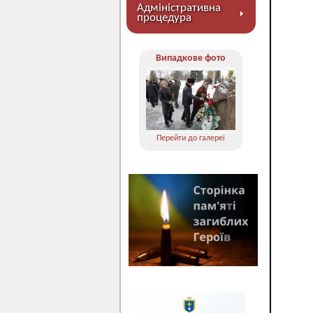
Адміністративна
процедура
Випадкове фото
Перейти до галереї