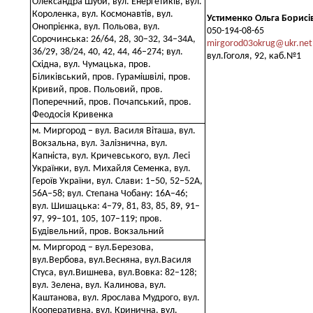
Олександра Шуби, вул. Енергетиків, вул.
Короленка, вул. Космонавтів, вул.
Устименко Ольга Борисі
Онопрієнка, вул. Польова, вул.
050-194-08-65
Сорочинська: 26/64, 28, 30–32, 34–34А,
mirgorod03okrug@ukr.net
36/29, 38/24, 40, 42, 44, 46–274; вул.
вул.Гоголя, 92, каб.№1
Східна, вул. Чумацька, пров.
Біликівський, пров. Гурамішвілі, пров.
Кривий, пров. Польовий, пров.
Поперечний, пров. Почапський, пров.
Феодосія Кривенка
м. Миргород – вул. Василя Віташа, вул.
Вокзальна, вул. Залізнична, вул.
Капніста, вул. Кричевського, вул. Лесі
Українки, вул. Михайля Семенка, вул.
Героїв України, вул. Слави: 1–50, 52–52А,
56А–58; вул. Степана Чобану: 16А–46;
вул. Шишацька: 4–79, 81, 83, 85, 89, 91–
97, 99–101, 105, 107–119; пров.
Будівельний, пров. Вокзальний
м. Миргород – вул.Березова,
вул.Вербова, вул.Весняна, вул.Василя
Стуса, вул.Вишнева, вул.Вовка: 82–128;
вул. Зелена, вул. Калинова, вул.
Каштанова, вул. Ярослава Мудрого, вул.
Кооперативна, вул. Кринична, вул.