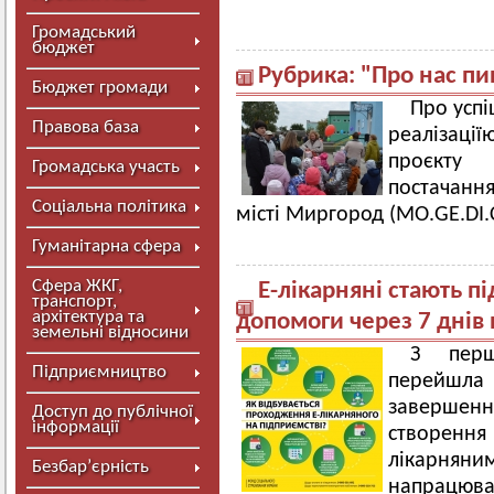
Громадський
бюджет
Рубрика: "Про нас п
Бюджет громади
Про успі
Правова база
реаліз
проєкту
Громадська участь
постачання
Соціальна політика
місті Миргород (MO.GE.DI.
Гуманітарна сфера
Сфера ЖКГ,
Е-лікарняні стають п
транспорт,
архітектура та
допомоги через 7 днів 
земельні відносини
З перш
Підприємництво
перейшла 
завершенн
Доступ до публічної
інформації
створення
лікарнян
Безбар’єрність
напрацювал