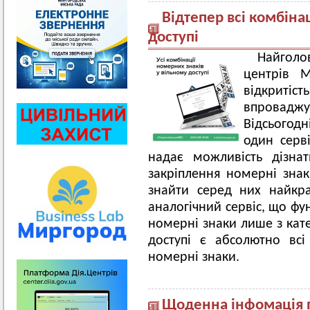
Відтепер всі комбіна
доступі
Найголо
центрів 
відкрит
впровад
Відсьогод
один серві
надає можливість дізна
закріплення номерні знак
знайти серед них найкр
аналогічний сервіс, що фу
номерні знаки лише з кате
доступі є абсолютно вс
номерні знаки.
Щоденна інфомація 