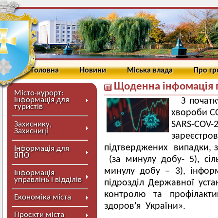
Головна
Новини
Міська влада
Про г
Щоденна інфомація 
Місто-курорт:
інформація для
З початк
туристів
хвороби CO
SARS-COV-2
Захиснику,
Захисниці
зареєс
підтверджених випадки, з
Інформація для
ВПО
(за минулу добу- 5), сіл
минулу добу – 3), інфо
Інформація
управлінь і відділів
підрозділ Державної уст
контролю та профілакти
Економіка міста
здоров'я України».
Проєкти міста