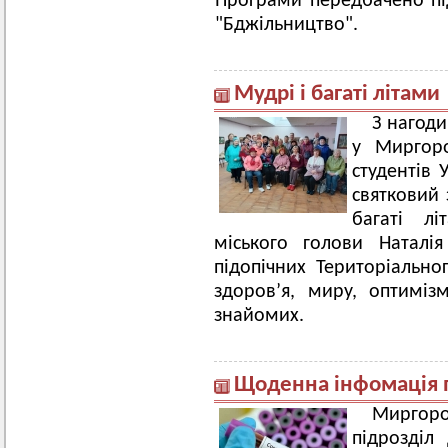
Програми передбачено пі
"Бджільництво".
Мудрі і багаті літами
З нагод
у Миргоро
студентів 
святковий 
багаті лі
міського голови Наталі
підопічних Територіальн
здоров’я, миру, оптимі
знайомих.
Щоденна інфомація 
Миргор
підрозділ