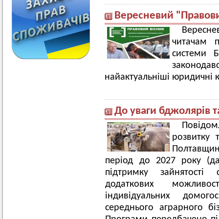
Вересневий "Правови
Вересн
читачам п
системи Б
законода
найактуальніші юридичні 
До уваги бджолярів т
Повідом
розвитку 
Полтавщин
період до 2027 року (д
підтримку зайнятості с
додаткових можливо
індивідуальних домого
середнього аграрного бі