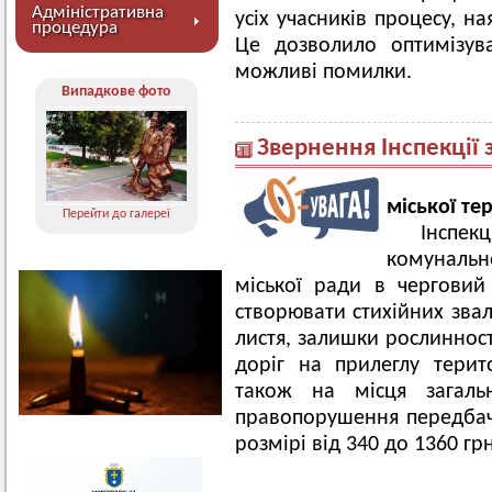
Адміністративна
усіх учасників процесу, на
процедура
Це дозволило оптимізув
можливі помилки.
Випадкове фото
Звернення Інспекції 
Шанов
міської те
Перейти до галереї
Інспекц
комунальн
міської ради в чергови
створювати стихійних звал
листя, залишки рослинност
доріг на прилеглу тери
також на місця загаль
правопорушення передбач
розмірі від 340 до 1360 грн