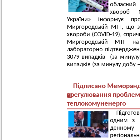
обласний 
хвороб М
України» інформує пр
Миргородській МТГ, що з 
хвороби (COVID-19), сприч
Миргородській МТГ на 
лабораторно підтверджен
3079 випадків (за минулу 
випадків (за минулу добу –
Підписано Меморанд
врегулювання проблемн
теплокомуненерго
Підгото
одним з 
денному 
регіональ