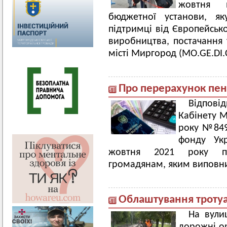
жовтня ві
бюджетної установи, як
підтримці від Європейськ
виробництва, постачання
місті Миргород (MO.GE.DI.
Про перерахунок пен
Відпові
Кабінету М
року №849
фонду Укр
жовтня 2021 року пр
громадянам, яким виповни
Облаштування тротуа
На вули