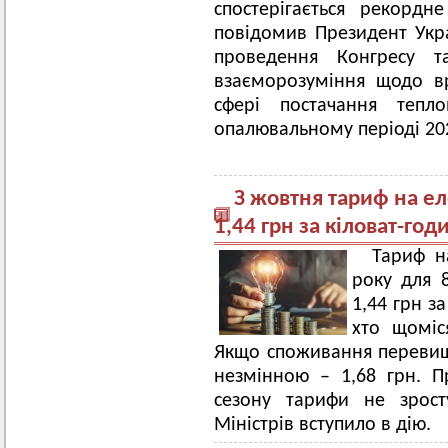
спостерігається рекорд
повідомив Президент Укр
проведення Конгресу 
взаєморозуміння щодо в
сфері постачання тепл
опалювальному періоді 20
З жовтня тариф на е
1,44 грн за кіловат-год
Тариф н
року для 
1,44 грн за
хто щоміс
Якщо споживання перевищи
незмінною – 1,68 грн. 
сезону тарифи не зрост
Міністрів вступило в дію.