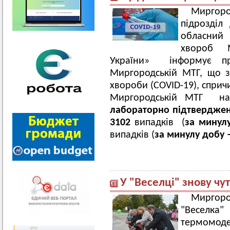
Миргор
підрозділ
обласний 
хвороб М
України» інформує пр
Миргородській МТГ, що з 
хвороби (COVID-19), сприч
Миргородській МТГ на
лабораторно підтвердже
3102
випадків (
за минул
випадків (
за минулу добу 
У "Веселці" знову чу
Миргор
"Весел
термомодер