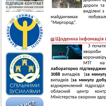
дорожні ор
дороги та
виділені з
майданчиках побували 
"Миргород".
Щоденна інфомація 
З початк
хвороби
коронавір
МТГ на 0
лабораторно підтвердже
30
88
випадків (
за минул
випадків (
за минулу доб
відокремлений підрозділ
обласний центр конт
Міністерства охорони здор