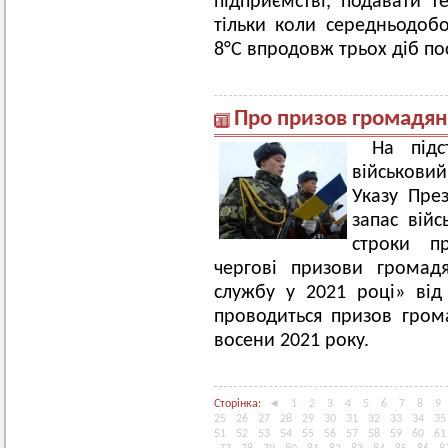
підприємстві, подавати т
тільки коли середньодоб
8°C впродовж трьох діб пос
Про призов громадян
На підс
військови
Указу Пре
запас війс
строки п
чергові призови громад
службу у 2021 році» ві
проводиться призов гром
восени 2021 року.
Сторінка:
◄
1
2
3
4
5
6
7
8
9
25
26
27
28
29
30
31
32
33
34
35
51
52
53
54
55
56
57
58
59
60
61