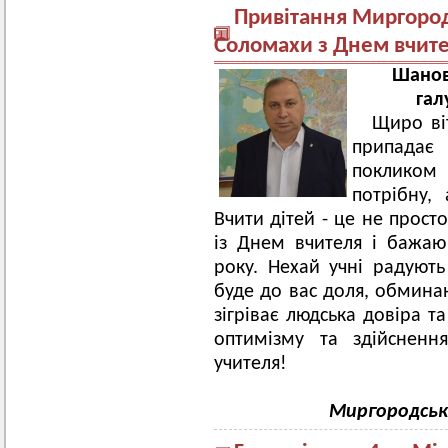
Привітання Миргород
Соломахи з Днем вчит
Шановн
гал
Щиро ві
припадає
покликом
потрібну,
Вчити дітей - це не просто
із Днем вчителя і бажаю
року.
Нехай учні радують
буде до вас доля, обминаю
зігріває людська довіра т
оптимізму та здійсненн
учителя!
Миргородськи