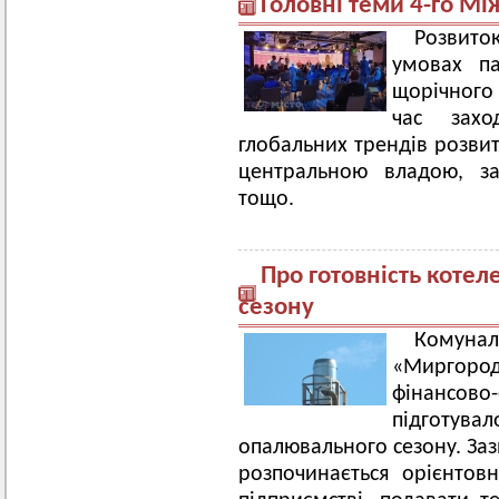
Головні теми 4-го Мі
Розвито
умовах п
щорічного
час захо
глобальних трендів розвит
центральною владою, зал
тощо.
Про готовність котел
сезону
Кому
«Миргоро
фінансов
підгот
опалювального сезону. Заз
розпочинається орієнто