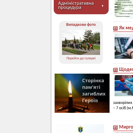
Адміністративна
процедура
Випадкове фото
Як ме
Перейти до галереї
Щоден
захворілих
– 7 осіб (м
Мирго