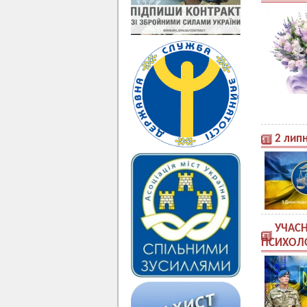
2 липн
УЧАСН
ПСИХОЛО