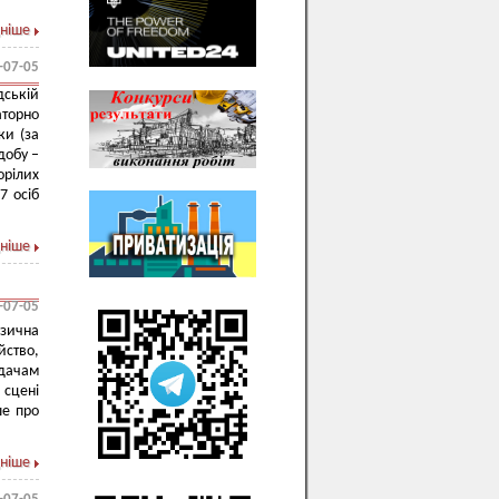
ніше
-07-05
дській
торно
ки (за
добу –
орілих
7 осіб
ніше
-07-05
зична
йство,
ядачам
 сцені
ше про
ніше