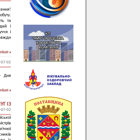
ження!
обуту.
ть та
ідей і
уччя і
завжди
ніше
-07-02
 –
Дня
ніше
Г ІЗ
-07-02
іської
істрів
ічної
сників