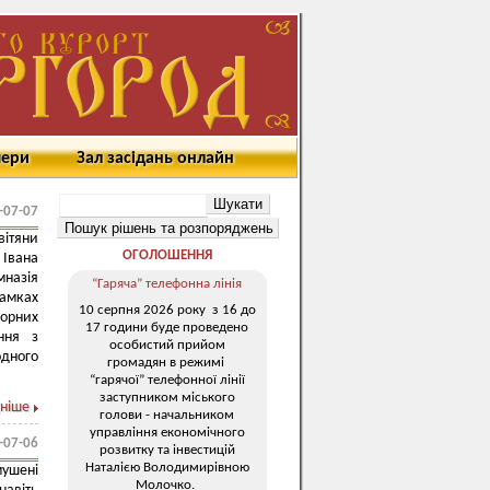
мери
Зал засідань онлайн
-07-07
ітяни
ОГОЛОШЕННЯ
Івана
назія
“Гаряча” телефонна лінія
рамках
10 серпня 2026 року з 16 до
порних
17 години буде проведено
ння з
особистий прийом
одного
громадян в режимі
“гарячої” телефонної лінії
заступником міського
ніше
голови - начальником
управління економічного
-07-06
розвитку та інвестицій
Наталією Володимирівною
ушені
Молочко.