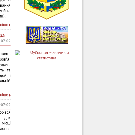
оди із
ування
мей та
ми).
ніше
ра
-07-02
ітають
ров’я,
удачі.
ть та
ідей і
альній
ніше
-07-02
орівся
в дах
місці
влення