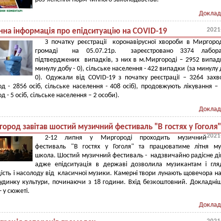
Доклад
2021
на інформація про епідситуацію на COVID-19
З початку реєстрації коронавірусної хвороби в Миргоро
громаді на 05.07.21р. зареєстровано 3374 лабора
підтверджених випадків, з них в м.Миргороді – 2952 випад
минулу добу - 0), сільське населення - 422 випадки (за минулу 
0). Одужали від COVID-19 з початку реєстрації – 3264 захв
д - 2856 осіб, сільське населення - 408 осіб), продовжують лікування – 
 - 5 осіб, сільське населення – 2 особи).
Доклад
ород завітав шостий музичний фестиваль "В гостях у Гоголя"
2021
2-12 липня у Миргороді проходить музичний
фестиваль "В гостях у Гоголя" та працюватиме літня му
школа. Шостий музичний фестиваль - надзвичайно радісне ді
адже епідситуація в державі дозволила музикантам і гл
дість і насолоду від класичної музики. Камерні твори лунають щовечора на
удинку культури, починаючи з 18 години. Вхід безкоштовний. Докладні
 у сюжеті.
Доклад