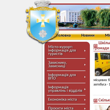
Головна
Новини
Мі
Шкільн
Місто-курорт:
громади
інформація для
туристів
Захиснику,
Захисниці
Інформація для
ВПО
місцевих б
автобуса - 
Інформація
управлінь і відділів
Економіка міста
Скіль
Проєкти міста