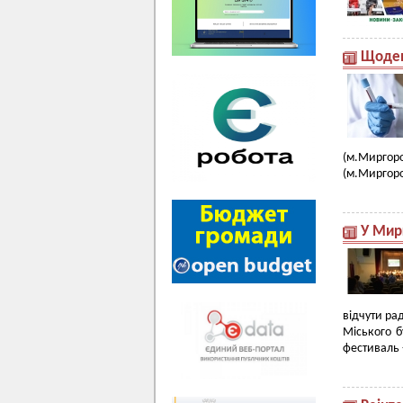
Щоден
(м.Миргоро
(м.Миргород
У Мирг
відчути ра
Міського б
фестиваль -