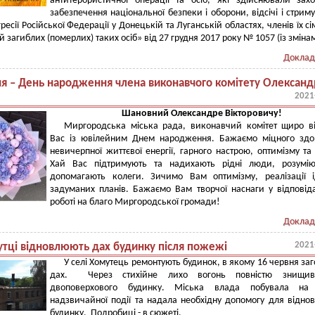
антитерористичної операції та осіб, які здійснювали зах
забезпечення національної безпеки і оборони, відсічі і стрим
ресії Російської Федерації у Донецькій та Луганській областях, членів їх сі
й загиблих (померлих) таких осіб» від 27 грудня 2017 року № 1057 (із зміна
Доклад
ня – День народження члена виконавчого комітету Олександ
2021
Шановний Олександре Вікторовичу!
Миргородська міська рада, виконавчий комітет щиро в
Вас із ювілейним Днем народження. Бажаємо міцного здо
невичерпної життєвої енергії, гарного настрою, оптимізму та 
Хай Вас підтримують та надихають рідні люди, розумію
допомагають колеги. Зичимо Вам оптимізму, реалізації 
задуманих планів. Бажаємо Вам творчої наснаги у відповід
роботі на благо Миргородської громади!
Доклад
2021
утці відновлюють дах будинку після пожежі
У селі Хомутець ремонтують будинок, в якому 16 червня заг
дах. Через стихійне лихо вогонь повністю знищи
двоповерхового будинку. Міська влада побувала на 
надзвичайної події та надала необхідну допомогу для відно
будинку. Подробиці - в сюжеті.