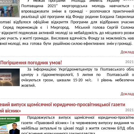
У межах програми “Молодь змінить Україну –
Полтавщина 2021” миргородська молодь навчається я
впроваджувати зміни в громаді - розпочався практичний
реалізації цієї програми від Фонду родини Богдана Гаврилиш
олтаві відбулося офіційне відкриття Програми для відібраних учасни
 Серед переможців є і Миргород. Міський голова Сергій Солома
 відкритті подякував активній молоді за небайдужість до місцевого розви
ню участь у житті громади. Висловив вдячність Фонду за можливість на
вної молоді, яка готова бути рушійною силою ефективних змін у громаді.
Доклад
2021
! Погіршення погодних умов!
За інформацією Укргідрометцентру та Полтавського обл
центру з гідрометеорології, 5 липня по Полтавській об
очікуються грози, шквали 15-20 м/с. І рівень небезпечн
жовтий.
Доклад
евий випуск щомісячної юридично-просвітницької газети
2021
й вісник»
Продовжується випуск щомісячної юридично-просвітни
газети «Правовий вісник» і в червневому випуску видання ч
найбільш актуальні та цікаві події з життя системи БПД обла
роз’яснення норм чинного законодавства.