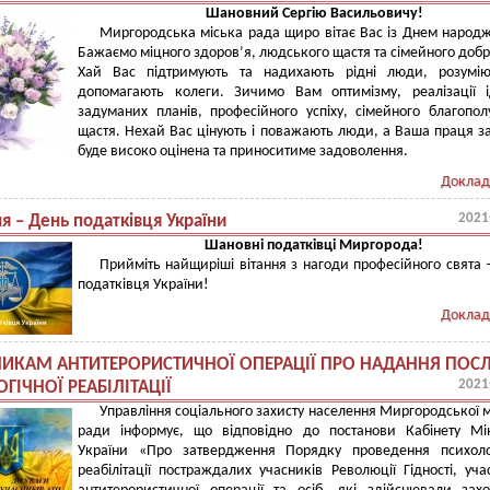
Шановний Сергію Васильовичу!
Миргородська міська рада щиро вітає Вас із Днем народ
Бажаємо міцного здоров’я, людського щастя та сімейного добр
Хай Вас підтримують та надихають рідні люди, розумію
допомагають колеги. Зичимо Вам оптимізму, реалізації 
задуманих планів, професійного успіху, сімейного благопол
щастя. Нехай Вас цінують і поважають люди, а Ваша праця 
буде високо оцінена та приноситиме задоволення.
Доклад
2021
я – День податківця України
Шановні податківці Миргорода!
Прийміть найщиріші вітання з нагоди професійного свята
податківця України!
Доклад
ИКАМ АНТИТЕРОРИСТИЧНОЇ ОПЕРАЦІЇ ПРО НАДАННЯ ПОСЛУ
2021
ГІЧНОЇ РЕАБІЛІТАЦІЇ
Управління соціального захисту населення Миргородської м
ради інформує, що відповідно до постанови Кабінету Мін
України «Про затвердження Порядку проведення психолог
реабілітації постраждалих учасників Революції Гідності, уча