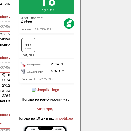
дітей,
ніше
-07-06
фрову
олови
рових
ніше
-07-06
19) в
 3374
– 2952
ки (за
– 3264
Погода на найближчий час
ування
Миргород
ніше
Погода на 10 днів від
sinoptik.ua
”
-07-05