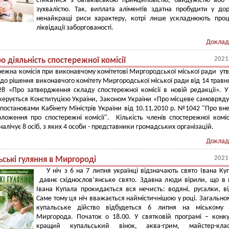
стикатися з батьківською принциповістю, байдужістю або 
зухвалістю. Так, виплата аліментів здатна пробудити у до
ненайкращі риси характеру, котрі лише ускладнюють про
ліквідації заборгованості.
Доклад
2021
ро діяльність спостережної комісії
ежна комісія при виконавчому комітетові Миргородської міської ради ут
 до рішення виконавчого комітету Миргородської міської ради від 14 травн
 «Про затвердження складу спостережної комісії в новій редакції». У
 керується Конституцією України, Законом України «Про місцеве самовряд
, постановами Кабінету Міністрів України від 10.11.2010 р. №1042 "Про вн
ложення про спостережні комісії". Кількість членів спостережної коміс
алічує 8 осіб, з яких 4 особи - представники громадських організацій.
Доклад
2021
ські гуляння в Миргороді
У ніч з 6 на 7 липня українці відзначають свято Івана Ку
давнє східнослов’янське свято. Здавна люди вірили, що в 
Івана Купала прокидається вся нечисть: водяні, русалки, в
Саме тому ця ніч вважається наймістичнішою у році. Загально
купальське дійство відбудеться 6 липня на міському 
Миргорода. Початок о 18.00. У святковій програмі – конк
кращий купальський вінок, аква-грим, майстер-кл