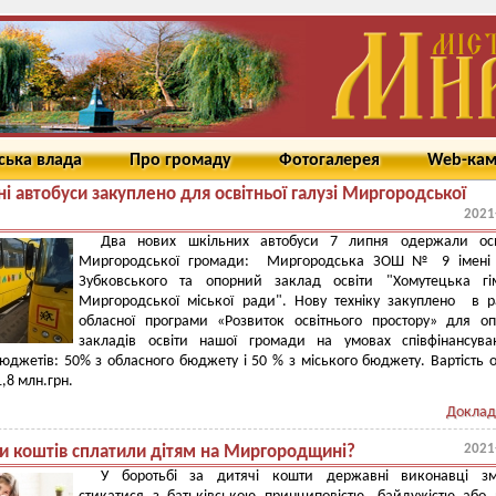
ська влада
Про громаду
Фотогалерея
Web-ка
і автобуси закуплено для освітньої галузі Миргородської
2021
Два нових шкільних автобуси 7 липня одержали осв
Миргородської громади: Миргородська ЗОШ № 9 імені 
Зубковського та опорний заклад освіти "Хомутецька гім
Миргородської міської ради". Нову техніку закуплено в 
обласної програми «Розвиток освітнього простору» для о
закладів освіти нашої громади на умовах співфінансува
юджетів: 50% з обласного бюджету і 50 % з міського бюджету. Вартість 
1,8 млн.грн.
Доклад
2021
ки коштів сплатили дітям на Миргородщині?
У боротьбі за дитячі кошти державні виконавці зм