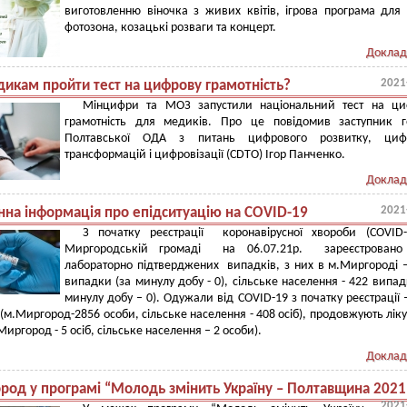
виготовленню віночка з живих квітів, ігрова програма для 
фотозона, козацькі розваги та концерт.
Доклад
2021
дикам пройти тест на цифрову грамотність?
Мінцифри та МОЗ запустили національний тест на ци
грамотність для медиків. Про це повідомив заступник г
Полтавської ОДА з питань цифрового розвитку, циф
трансформацій і цифровізації (CDTO) Ігор Панченко.
Доклад
2021
на інформація про епідситуацію на COVID-19
З початку реєстрації коронавірусної хвороби (COVID-
Миргородській громаді на 06.07.21р. зареєстровано
лабораторно підтверджених випадків, з них в м.Миргороді 
випадки (за минулу добу - 0), сільське населення - 422 випад
минулу добу – 0). Одужали від COVID-19 з початку реєстрації 
 (м.Миргород-2856 особи, сільське населення - 408 осіб), продовжують лік
.Миргород - 5 осіб, сільське населення – 2 особи).
Доклад
род у програмі “Молодь змінить Україну – Полтавщина 2021
2021