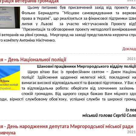
2021
грація ветеранів громадах
Цьому питанню був присвячений захід від проекту Ака
Фольке Бернадотта "Місцеве самоврядування та верхове
права в Україні", що реалізується за фінансової підтримки Шве
липня у Львові за участю міст-учасників Проекту відб
"Презентація та обговорення проекту методології вимірювання
ії ветеранів на рівні громад. Миргород на заході представляла керуюча сп
о комітету Антоніна Нікітченко.
Доклад
2021
я – День Національної поліції
Шановні працівники Миргородського відділу поліції
Щиро вітаю Вас із професійним святом – Днем Націона
поліції! Здійснення щоденної нелегкої місії, покладеної н
вимагає високої відповідальності та фахової підготовки. У Вас
та відповідальна робота: оберігати від злочинних зазіхань
спокій громадян. Від щирого серця бажаю Вам міцного здо
оди, вірності службовому обов'язку, успішної служби та широкої грома
Із по
міський голова Сергій Сол
ня - День народження депутата Миргородської міської ради
2021
ривчуна