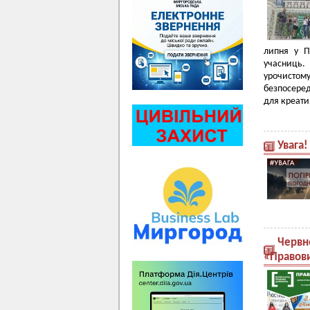
липня у П
учасниць.
урочистому
безпосеред
для креати
Увага
Червн
«Правови