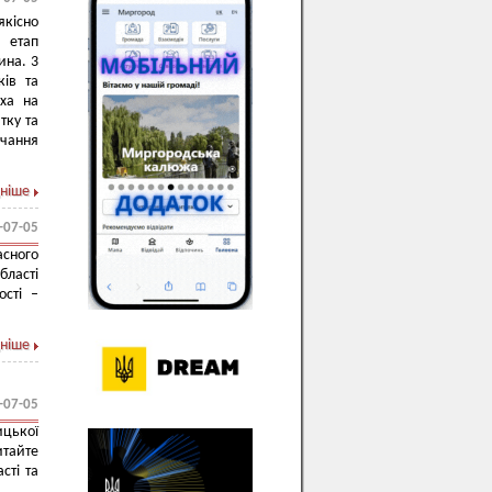
кісно
 етап
ина. 3
ків та
ха на
тку та
вчання
ніше
-07-05
асного
ласті
ості –
ніше
-07-05
цької
итайте
сті та