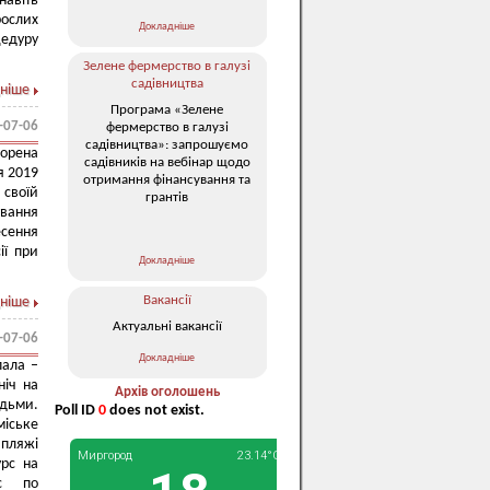
навіть
рослих
Докладніше
цедуру
Зелене фермерство в галузі
садівництва
ніше
Програма «Зелене
-07-06
фермерство в галузі
садівництва»: запрошуємо
ворена
садівників на вебінар щодо
я 2019
отримання фінансування та
 своїй
грантів
ування
есення
ії при
Докладніше
Вакансії
ніше
Актуальні вакансії
-07-06
Докладніше
пала –
ніч на
Архів оголошень
ідьми.
Poll ID
0
does not exist.
міське
пляжі
урс на
ас по