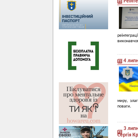
Реінте
реінтеграц
виконавчог
4 липн
миру, злаг
поваги.
3 лип
Сергія К