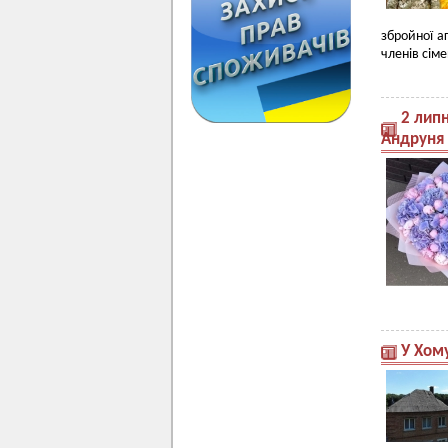
збройної аг
членів сіме
2 лип
Андруня
У Хом