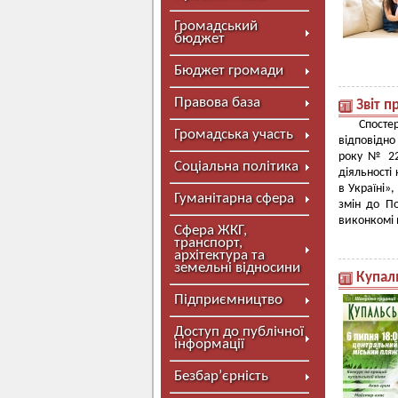
Громадський
бюджет
Бюджет громади
Правова база
Звіт п
Спостер
Громадська участь
відповідно
року № 228
Соціальна політика
діяльності
в Україні»
Гуманітарна сфера
змін до По
виконкомі н
Сфера ЖКГ,
транспорт,
архітектура та
земельні відносини
Купаль
Підприємництво
Доступ до публічної
інформації
Безбар’єрність