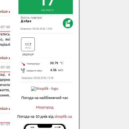
ніше
-07-30
татись
о, які
еріалі
ніше
-07-30
оці, є
ндерно
печити
иття,
ання,
Погода на найближчий час
Миргород
ніше
Погода на 10 днів від
sinoptik.ua
-07-29