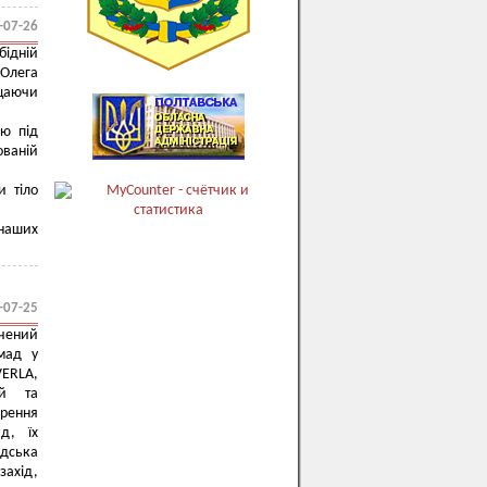
-07-26
бідній
 Олега
ищаючи
ою під
ованій
и тіло
 наших
-07-25
чений
мад у
VERLA,
ій та
орення
д, їх
одська
захід,