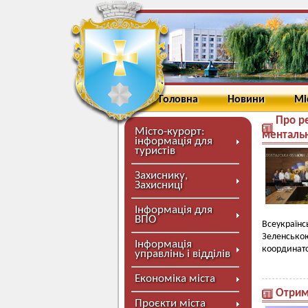
Головна
Новини
Мі
Про ре
Місто-курорт:
ментальн
інформація для
туристів
Захиснику,
Захисниці
Інформація для
ВПО
Всеукраїнс
Зеленсько
Інформація
координато
управлінь і відділів
Економіка міста
Отрим
Проєкти міста