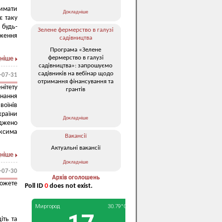
римати
Докладніше
є таку
 будь-
Зелене фермерство в галузі
дження
садівництва
Програма «Зелене
фермерство в галузі
ніше
садівництва»: запрошуємо
садівників на вебінар щодо
-07-31
отримання фінансування та
нітету
грантів
онання
оїнів
раїни
Докладніше
джено
ксима
Вакансії
Актуальні вакансії
ніше
Докладніше
-07-30
Архів оголошень
ожете
Poll ID
0
does not exist.
ть та