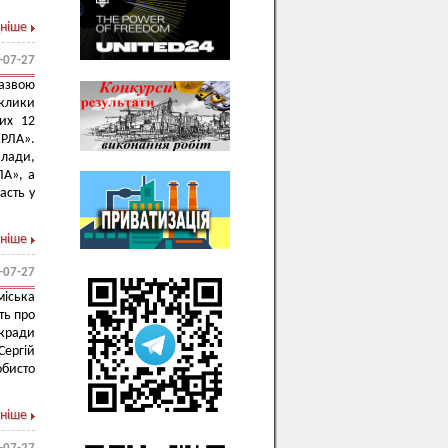
ніше
-07-27
назвою
иклики
них 12
ЕРЛА».
влади,
ЛА», а
асть у
ніше
-07-27
іська
ть про
ькради
Сергій
бисто
ніше