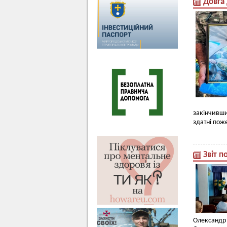
Довга
закінчивши
здатні пож
Звіт 
Олександ