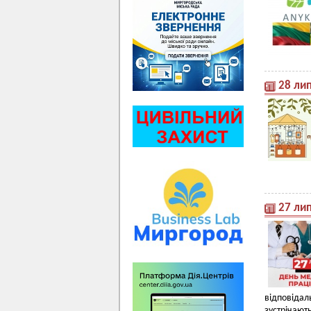
28 лип
27 ли
відповідал
зустрічают