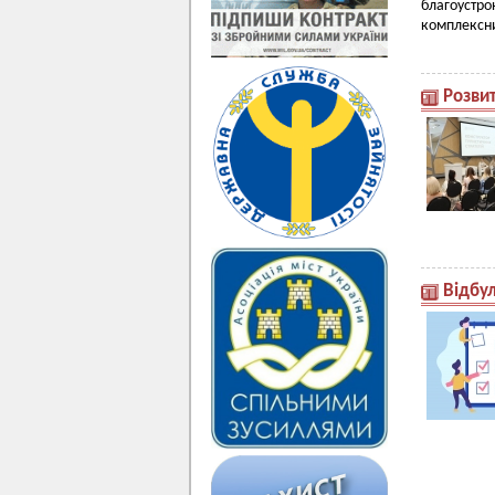
благоустр
комплексни
Розви
Відбул