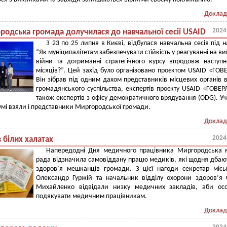
Доклад
2024
родська громада долучилася до навчальної сесії USAID
З 23 по 25 липня в Києві, відбулася навчальна сесія під 
“Як муніципалітетам забезпечувати стійкість у реагуванні на в
війни та дотриманні стратегічного курсу впродовж наступ
місяців?”. Цей захід було організовано проєктом USAID «ГОВ
Він зібрав під одним дахом представників місцевих органів 
громадянського суспільства, експертів проєкту USAID «ГОВЕР
також експертів з офісу демократичного врядування (ODG). Уч
мі взяли і представники Миргородської громади.
Доклад
2024
в білих халатах
Напередодні Дня медичного працівника Миргородська м
рада відзначила самовіддану працю медиків, які щодня дбаю
здоров’я мешканців громади. З цієї нагоди секретар міс
Олександр Гуржій та начальник відділу охорони здоров’я 
Михайленко відвідали низку медичних закладів, аби осо
подякувати медичним працівникам.
Доклад