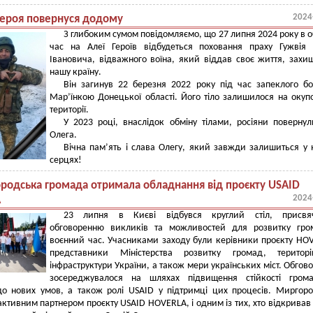
2024
героя повернуся додому
З глибоким сумом повідомляємо, що 27 липня 2024 року в о
час на Алеї Героїв відбудеться поховання праху Гужвія
Івановича, відважного воїна, який віддав своє життя, зах
нашу країну.
Він загинув 22 березня 2022 року під час запеклого б
Мар’їнкою Донецької області. Його тіло залишилося на окуп
території.
У 2023 році, внаслідок обміну тілами, росіяни повернул
Олега.
Вічна пам’ять і слава Олегу, який завжди залишиться у
серцях!
родська громада отримала обладнання від проєкту USAID
2024
A
23 липня в Києві відбувся круглий стіл, присвя
обговоренню викликів та можливостей для розвитку гро
воєнний час. Учасниками заходу були керівники проєкту HO
представники Міністерства розвитку громад, територ
інфраструктури України, а також мери українських міст. Обгов
зосереджувалося на шляхах підвищення стійкості грома
 до нових умов, а також ролі USAID у підтримці цих процесів. Миргор
активним партнером проєкту USAID HOVERLA, і одним із тих, хто відкривав 