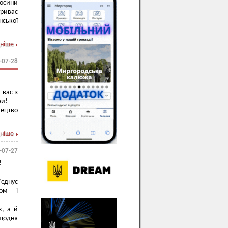
носини
триває
нської
ніше
-07-28
 вас з
ни!
ецтво
ніше
-07-27
!
’єднує
мом і
к, а й
 щодня