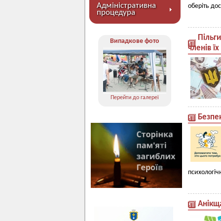
Адміністративна
оберіть дос
процедура
Пільг
Випадкове фото
членів їх
Перейти до галереї
Безпе
психологіч
Анікщ