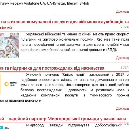
тупну мережу Vodafone UA, UA-Kyivstar, lifecell, 3Mob
Доклад
и на житлово-комунальні послуги для військовослужбовців та
2024
 сімей
Українські військові та члени їх сімей мають право скорис
пільгами на житлово комунальні послуги. Хто має таке прав
пільги передбачені та які документи для цього потрібні у мат
юристів системи безоплатної правничої допомоги (БПД).
Доклад
2024
ка та підтримка для постраждалих від насильства
Жіночий притулок "Світло надії", заснований у 2017 р
надійною опорою для жінок, які зазнали домашнього та ге
зумовленого насильства. Його створено для того, щоб забез
безпеку постраждалих і допомогти їм розпочати нове ж
надаючи комплексні послуги з тимчасового прожив
ної та правової допомоги.
Доклад
ай – надійний партнер Миргородської громади у важкі часи
2024
Миргород завжди підтримував добросусідські