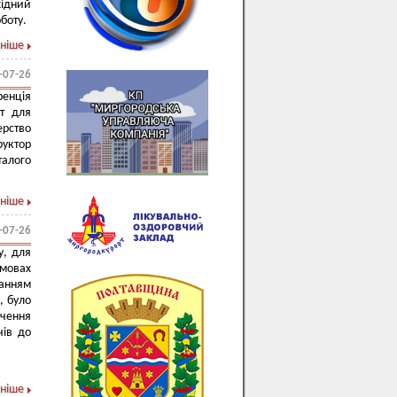
хідний
боту.
ніше
-07-26
енція
нт для
рство
руктор
талого
ніше
-07-26
у, для
мовах
ванням
, було
чення
чів до
ніше