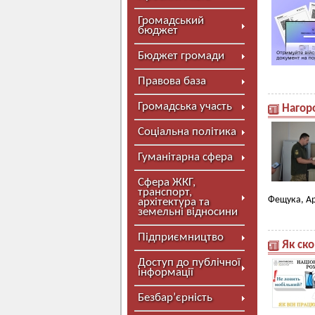
Громадський
бюджет
Бюджет громади
Правова база
Громадська участь
Нагор
Соціальна політика
Гуманітарна сфера
Сфера ЖКГ,
транспорт,
Фещука, Ар
архітектура та
земельні відносини
Підприємництво
Як ск
Доступ до публічної
інформації
Безбар’єрність