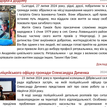
2024
 дорога додому
Сьогодні, 27 липня 2024 року, рідні, друзі, побратими та 
громади знову зібралися на місці вшанування нашого земляка,
і патріота Олега Івановича Гужвія. Вони зібралися, щоб пров
останню путь людину, яка віддала своє життя за нашу своб
поховати прах загиблого героя.
Життя Олега Гужвія було присвячене служінню людям
народився 1 січня 1979 року в смт. Сенча Лохвицького район
більшу частину свого життя провів у Миргороді. З ран
дитинства Олег вирізнявся добротою, життєрадісністю та муж
Він був одним з тих людей, які завжди готові прийти на допомо
риси привели його до вибору професії рятувальника, яку він з
 Академію цивільного захисту. Рятувальники – це люди з великою силою
ертвувати своїм життям заради інших. Таким і був Олег.
Доклад
2024
поліцейського офіцер громади Олександра Диченка
23 липня 2024 року в приміщенні колишньої Дібрівської се
ради відбулася зустріч, на якій поліцейський офіцер г
Олександр Диченко представив звіт про свою роботу за 
півріччя 2024 року.
В ході заходу поліцейський детально розповів про ситу
правопорядком на території його відповідальності. Особливу
р приділив проблемам домашнього насильства та дотримання п