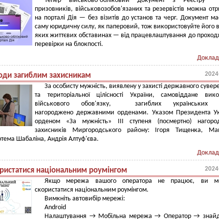
Тепер військово-обліковий документ з Реєстру
призовників, військовозобов'язаних та резервістів можна от
на порталі Дія — без візитів до установ та черг. Документ ма
саму юридичну силу, як паперовий, тож використовуйте його в
яких життєвих обставинах — від працевлаштування до прохо
перевірки на блокпості.
Доклад
2024
оди загиблим захисникам
За особисту мужність, виявлену у захисті державного сувере
та територіальної цілісності України, самовіддане вик
військового обов'язку, загиблих українських в
нагороджено державними орденами. Указом Президента Ук
орденом «За мужність» ІІІ ступеня (посмертно) нагоро
захисників Миргородського району: Ігоря Тищенка, Ма
тема Шабаліна, Андрія Алтуф'єва.
Доклад
2024
ористатися національним роумінгом
Якщо мережа вашого оператора не працює, ви м
скористатися національним роумінгом.
Вимкніть автовибір мережі:
Android
Налаштування → Мобільна мережа → Оператор → знайді