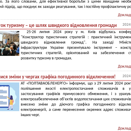
ою. За його словами, для ефективної боротьби з цими явищами необ
й підхід, що поєднує як заходи реагування, так і постійну профілактичну ро
Доклад
2024
ток туризму – це шлях швидкого відновлення громади
25-26 липня 2024 року у м. Київ відбулась конфер
"Конструктор туристичних стратегій : практичний інструме
швидкого відновлення громад". На заході Міністе
інфраструктури України презентувало інструмент – конст
туристичних стратегій, орієнтований на забезпечення с
розвитку туризму в громадах.
Доклад
2024
ися зміни у чергах графіка погодинного відключення!
АТ «ПОЛТАВАОБЛЕНЕРГО» інформує, що з 29 липня 2024 рок
поліпшення якості електропостачання споживачів в у
застосування графіків примусового обмеження, і з ураху
електрозабезпечення об’єктів водопостачання цих споживачів
внесено зміни до діючого графіка погодинного відклю
електроенергії, а саме перенесення окремих адрес спожива
інших черг.
Доклад