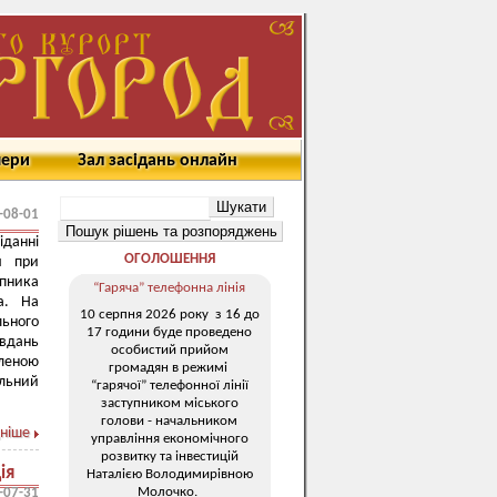
мери
Зал засідань онлайн
-08-01
данні
ОГОЛОШЕННЯ
я при
пника
“Гаряча” телефонна лінія
а. На
10 серпня 2026 року з 16 до
льного
17 години буде проведено
вдань
особистий прийом
Оленою
громадян в режимі
альний
“гарячої” телефонної лінії
заступником міського
голови - начальником
ніше
управління економічного
розвитку та інвестицій
ія
Наталією Володимирівною
Молочко.
-07-31