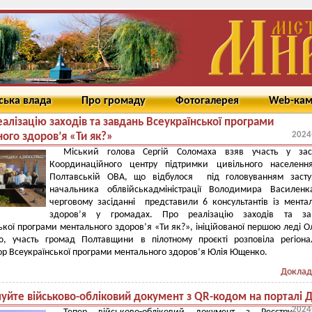
ська влада
Про громаду
Фотогалерея
Web-ка
алізацію заходів та завдань Всеукраїнської програми
2024
ого здоров’я «Ти як?»
Міський голова Сергій Соломаха взяв участь у засі
Координаційного центру підтримки цивільного населенн
Полтавській ОВА, що відбулося під головуванням засту
начальника облвійськадміністрації Володимира Василенк
черговому засіданні представили 6 консультантів із мента
здоров’я у громадах. Про реалізацію заходів та за
ької програми ментального здоров’я «Ти як?», ініційованої першою леді 
ю, участь громад Полтавщини в пілотному проєкті розповіла регіон
р Всеукраїнської програми ментального здоров’я Юлія Ющенко.
Доклад
уйте військово-обліковий документ з QR-кодом на порталі Д
2024