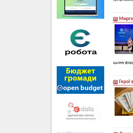
Мирго
цьому фору
Герої 