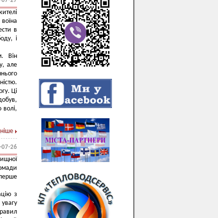
-07-27
жителі
 воїна
ести в
оду, і
. Він
у, але
нього
ністю.
гу. Ці
добув,
 волі,
ніше
-07-26
лищної
ромади
перше
ацію з
 увагу
равил