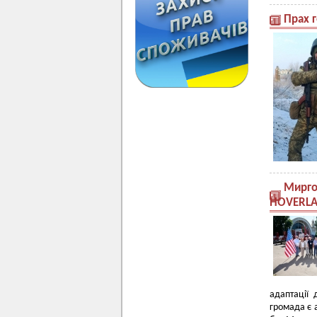
Прах 
Мирго
HOVERL
адаптації
громада є 