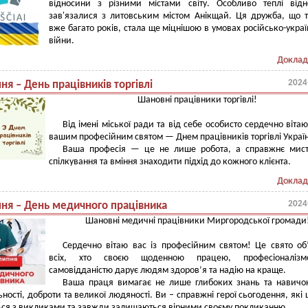
відносини з різними містами світу. Особливо теплі від
зав'язалися з литовським містом Анікщай. Ця дружба, що 
вже багато років, стала ще міцнішою в умовах російсько-украї
війни.
Доклад
2024
ня – День працівників торгівлі
Шановні працівники торгівлі!
Від імені міської ради та від себе особисто сердечно вітаю
вашим професійним святом — Днем працівників торгівлі Украї
Ваша професія — це не лише робота, а справжнє мист
спілкування та вміння знаходити підхід до кожного клієнта.
Доклад
2024
пня – День медичного працівника
Шановні медичні працівники Миргородської громади
Сердечно вітаю вас із професійним святом! Це свято об
всіх, хто своєю щоденною працею, професіоналіз
самовідданістю дарує людям здоров’я та надію на краще.
Ваша праця вимагає не лише глибоких знань та навичо
ьності, доброти та великої людяності. Ви – справжні герої сьогодення, які
ься з викликами та завжди залишаються вірними своєму покликанню.