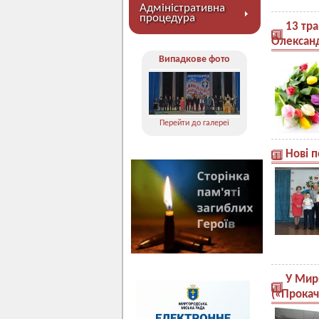
Адміністративна
процедура
13 тр
Олексан
Випадкове фото
Перейти до галереї
Нові 
У Мир
(«Прокач