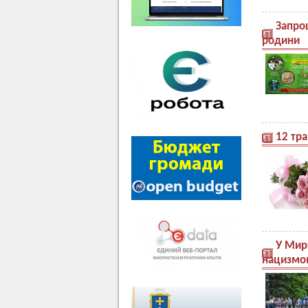
Запро
родини
12 тра
У Мирг
нацизмо