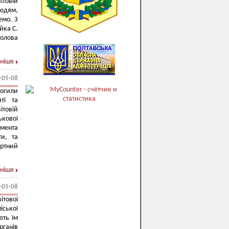
ітовій
людям,
емо. З
йка С.
голова
ніше
-05-08
могили
ті та
ітовій
ькової
умента
ти, та
ертний
ніше
-05-08
ітової
іської
ють їм
рганів