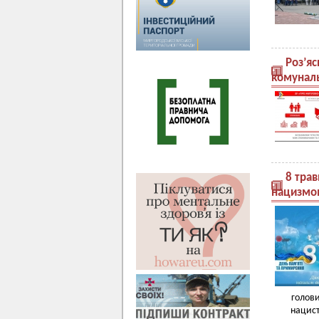
Роз’я
комуналь
8 трав
нацизмом 
голови
нацист