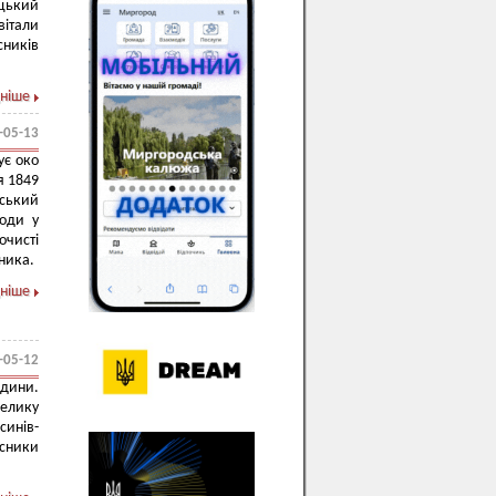
ецький
вітали
сників
ніше
-05-13
ує око
я 1849
нський
годи у
очисті
ника.
ніше
-05-12
одини.
Велику
синів-
асники