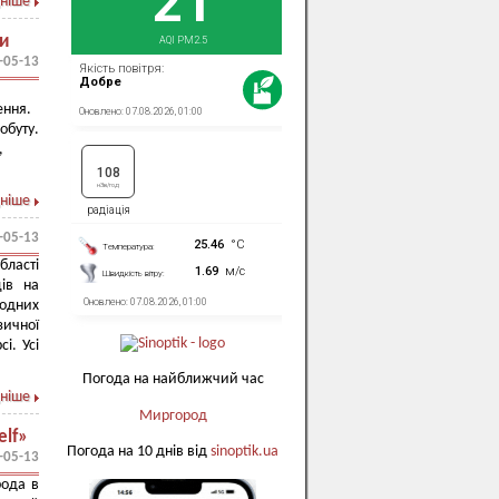
ніше
ди
-05-13
ення.
обуту.
,
ніше
-05-13
бласті
ців на
родних
зичної
і. Усі
Погода на найближчий час
ніше
Миргород
elf»
Погода на 10 днів від
sinoptik.ua
-05-13
рода в