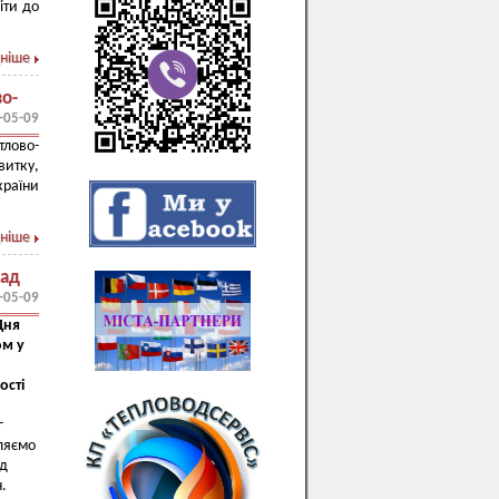
іти до
ніше
во-
-05-09
тлово-
итку,
раїни
ніше
над
-05-09
Дня
ом у
ості
г
иляємо
ід
н.