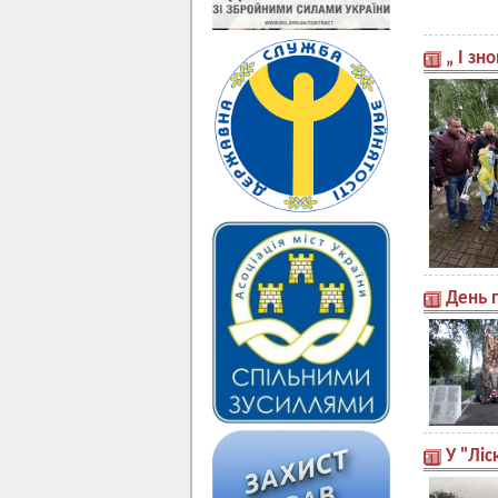
„ І зн
День 
У "Лі