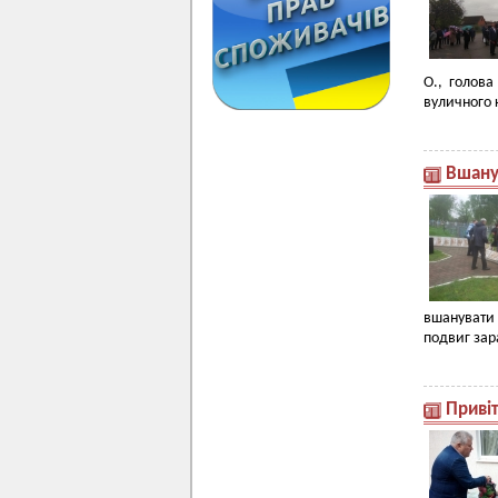
О., голова
вуличного 
Вшану
вшанувати 
подвиг зар
Приві