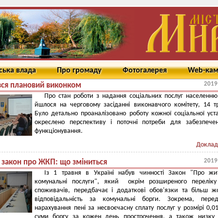
ська влада
Про громаду
Фотогалерея
Web-ка
2019
вся плановий виконком
Про стан роботи з надання соціальних послуг населенню
йшлося на черговому засіданні виконавчого комітету, 14 т
Було детально проаналізовано роботу кожної соціальної уст
окреслено перспективу і поточні потреби для забезпече
функціонування.
Доклад
2019
 закон про ЖКП: що зміниться
Із 1 травня в Україні набув чинності Закон "Про жит
комунальні послуги", який окрім розширеного переліку
споживачів, передбачає і додаткові обов'язки та більш ж
відповідальність за комунальні борги. Зокрема, перед
нарахування пені за несвоєчасну сплату послуг у розмірі 0,0
суми боргу за кожен день прострочення, а також низку 