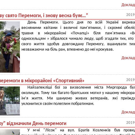
Доклад
2019
ову свято Перемоги, і знову весна буяє…”
День Перемоги. Цього дня по всій Україні вкрива
весняними квітами і величні пам’ятники, і скромні обелі
травня в мікрорайоні «Почапці» біля пам`ятника «Во
односельцям » зібралося чимало люду, щоб згадати тих, хто
свого життя здобув довгождану Перемогу, вшанувати тих
незважаючи на біль ран, впевнено до неї крокував.
Доклад
2019
перемоги в мікрорайоні «Спортивний»
Найзапекліші бої за визволення міста Миргорода бу
околицях. Тому так багато братських могил у нашому мікрора
ім’я життя. Ми шануємо живих ветеранів, які приїжд
уклонитися своїм полеглим побратимам.
Доклад
2019
ску" відзначили День перемоги
У м-ні "Лісок" на вул. Братів Козленків був прове