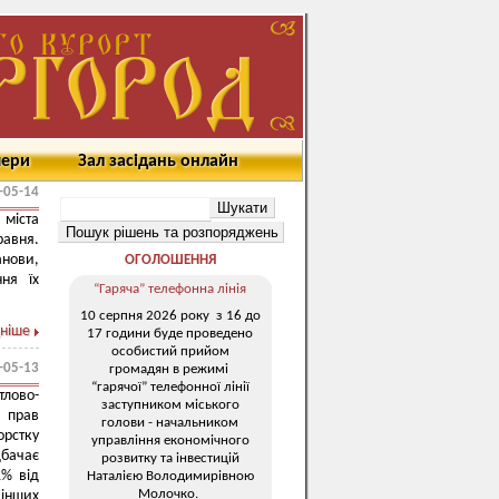
мери
Зал засідань онлайн
-05-14
 міста
равня.
анови,
ОГОЛОШЕННЯ
ння їх
“Гаряча” телефонна лінія
10 серпня 2026 року з 16 до
ніше
17 години буде проведено
особистий прийом
-05-13
громадян в режимі
“гарячої” телефонної лінії
лово-
заступником міського
 прав
голови - начальником
орстку
управління економічного
бачає
розвитку та інвестицій
1% від
Наталією Володимирівною
Молочко.
інших