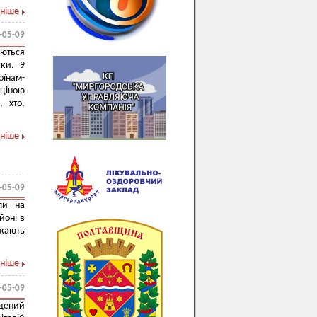
ніше
-05-09
ються
ски. 9
їнам-
 ціною
, хто,
ніше
-05-09
ли на
йоні в
жають
ніше
-05-09
дений