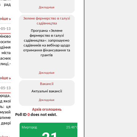
в рад
Докладніше
ніше
Зелене фермерство в галузі
садівництва
-05-13
Програма «Зелене
фермерство в галузі
міново
садівництва»: запрошуємо
косити
садівників на вебінар щодо
одіння
отримання фінансування та
міста
грантів
асних
иці,-
Докладніше
ніше
Вакансії
-05-13
Актуальні вакансії
рода,
Докладніше
д якої
ть: ця
Архів оголошень
 музей
Poll ID
0
does not exist.
чатиме
двері