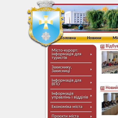
Головна
Новини
Мі
Відбу
Місто-курорт:
інформація для
туристів
Захиснику,
Захисниці
Інформація для
ВПО
Новий
Інформація
управлінь і відділів
Економіка міста
Проєкти міста