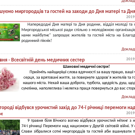
Доклад
шуємо миргородців та гостей на заходи до Дня матері та Дн
2019
Напередодні Дня матері та Дня родини, відділ молоді та 
Миргородської міської ради спільно з молодіжною організаці
нами майбутнє" запрошує жителів та гостей міста на Благо
родинний пікнік!
Доклад
2019
вня - Всесвітній день медичних сестер
Шановні медичні сестри!
Прийміть найщиріші слова вдячності за вашу працю, ваші 
серця, за врятовані життя, за повернуте здоров’я жителів та г
нашого міста. Нехай ваша доброта, турбота, щедрість душ, що
сумлінна, наполеглива і нелегка праця повернуться до вас сто
Доклад
ороді відбувся урочистий захід до 74-ї річниці перемоги на
2019
м
9 травня біля Вічного вогню відбувся урочистий мітинг з 
74-ї річниці Перемоги над нацизмом у Другій світовій війні. У 
Слави зібралися сотні миргородців та гостей аби вшанувати 