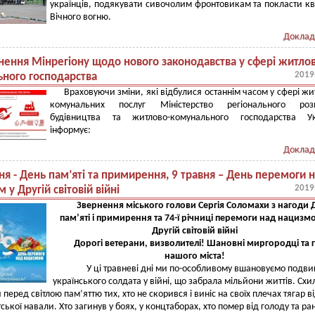
українців, подякувати сивочолим фронтовикам та покласти кв
Вічного вогню.
Доклад
снення Мінрегіону щодо нового законодавства у сфері житло
2019
ного господарства
Враховуючи зміни, які відбулися останнім часом у сфері жи
комунальних послуг Міністерство регіонального розв
будівництва та житлово-комунального господарства Ук
інформує:
Доклад
ня - День пам’яті та примирення, 9 травня – День перемоги 
2019
у Другій світовій війні
Звернення міського голови Сергія Соломахи з нагоди 
пам’яті і примирення та 74-ї річниці перемоги над нацизм
Другій світовій війні
Дорогі ветерани, визволителі! Шановні миргородці та г
нашого міста!
У ці травневі дні ми по-особливому вшановуємо подви
українського солдата у війні, що забрала мільйони життів. Сх
 перед світлою пам’яттю тих, хто не скорився і виніс на своїх плечах тягар в
ської навали. Хто загинув у боях, у концтаборах, хто помер від голоду та ра