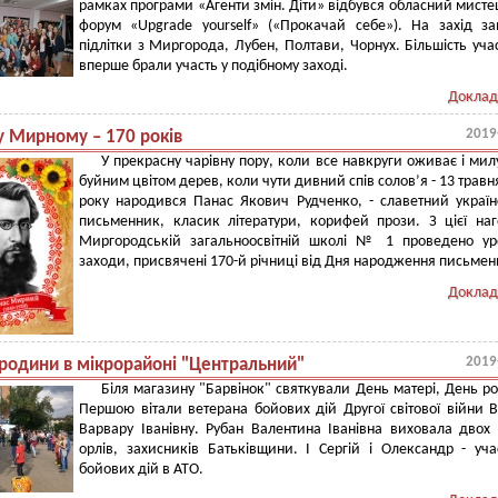
рамках програми «Агенти змін. Діти» відбувся обласний мист
форум «Upgrade yourself» («Прокачай себе»). На захід за
підлітки з Миргорода, Лубен, Полтави, Чорнух. Більшість уча
вперше брали участь у подібному заході.
Доклад
2019
у Мирному – 170 років
У прекрасну чарівну пору, коли все навкруги оживає і мил
буйним цвітом дерев, коли чути дивний спів солов’я - 13 травн
року народився Панас Якович Рудченко, - славетний украї
письменник, класик літератури, корифей прози. З цієї на
Миргородській загальноосвітній школі № 1 проведено ур
заходи, присвячені 170-й річниці від Дня народження письмен
Доклад
2019
 родини в мікрорайоні "Центральний"
Біля магазину "Барвінок" святкували День матері, День р
Першою вітали ветерана бойових дій Другої світової війни 
Варвару Іванівну. Рубан Валентина Іванівна виховала двох 
орлів, захисників Батьківщини. І Сергій і Олександр - уч
бойових дій в АТО.