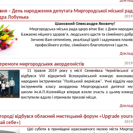
Доклад
авня – День народження депутата Миргородської міської ра
2019
дра Лобунька
Шановний Олександре Яковичу!
Миргородська міська рада щиро вітає Вас з Днем народж
Бажаємо міцного здоров’я, людського щастя та сімейного добр
Зичимо Вам оптимізму, реалізації ідей і задуманих планів
професійного успіху, сімейного благополуччя і щастя.
Доклад
2019
перемоги миргородських акордеоністів
11 травня 2019 року у місті Семенівка Чернігівської о
відбувся VIII відкритий Всеукраїнський конкурс виконав
народних інструментах "Поліський вернісаж". Учні відділу на
інструментів класу акордеона Миргородської дитячої му
школи ім.А.П.Коломійця вперше взяли участь у цьому конкурс
виступили вдало і отримали призові місця.
Доклад
городі відбувся обласний мистецький форум «Upgrade yours
2019
ай себе»)
Цієї суботи в приміщені краєзнавчого музею міста Мирго