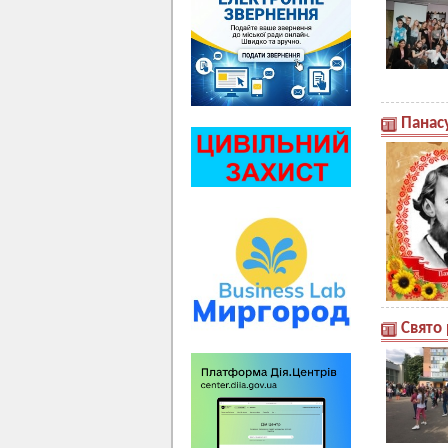
Панас
Свято