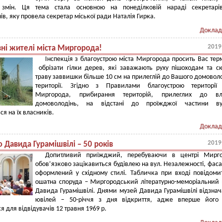
змін. Ця тема стала основною на понеділковій нараді секретарі
ів, яку провела секретар міської ради Наталія Гирка.
Доклад
2019
ні жителі міста Миргорода!
Інспекція з благоустрою міста Миргорода просить Вас тер
обрізати гілки дерев, які заважають руху пішоходам та с
траву заввишки більше 10 см на прилеглій до Вашого домовол
території. Згідно з Правилами благоустрою території 
Миргорода, прибирання територій, прилеглих до вл
домоволодінь, на відстані до проїжджої частини вул
я на їх власників.
Доклад
2019
 Давида Гурамішвілі – 50 років
Допитливий приїжджий, перебуваючи в центрі Мирго
обов’язково зацікавиться будівлею на вул. Незалежності, фаса
оформлений у східному стилі. Табличка при вході повідоми
ошатна споруда – Миргородський літературно-меморіальний
Давида Гурамішвілі. Днями музей Давида Гурамішвілі відзна
ювілей – 50-річчя з дня відкриття, адже вперше його 
я для відвідувачів 12 травня 1969 р.