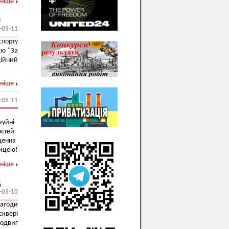
ніше
я
-05-11
спорту
єю "За
дійний
ніше
-05-11
чуйні
остей
денна
рицею!
ніше
д
-05-10
нагоди
сквері
подвиг