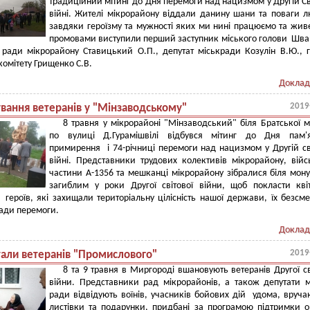
традиційний мітинг до Дня перемоги над нацизмом у Другій Св
війні. Жителі мікрорайону віддали данину шани та поваги 
завдяки героїзму та мужності яких ми нині працюємо та жив
промовами виступили перший заступник міського голови Шва
 ради мікрорайону Ставицький О.П., депутат міськради Козулін В.Ю., 
комітету Грищенко С.В.
Доклад
2019
вання ветеранів у "Мінзаводському"
8 травня у мікрорайоні "Мінзаводський" біля Братської 
по вулиці Д.Гурамішвілі відбувся мітинг до Дня пам'я
примирення і 74-річниці перемоги над нацизмом у Другій св
війні. Представники трудових колективів мікрорайону, війс
частини А-1356 та мешканці мікрорайону зібралися біля мон
загиблим у роки Другої світової війни, щоб покласти кві
героїв, які захищали територіальну цілісність нашої держави, їх безсм
ади перемоги.
Доклад
2019
тали ветеранів "Промислового"
8 та 9 травня в Миргороді вшановують ветеранів Другої св
війни. Представники рад мікрорайонів, а також депутати м
ради відвідують воїнів, учасників бойових дій удома, вруча
листівки та подарунки, придбані за програмою підтримки о