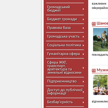
важливих 
Громадський
мікрорайон
бюджет
Бюджет громади
Шанов
Правова база
Громадська участь
Соціальна політика
Гуманітарна сфера
покладаєтьс
Сфера ЖКГ,
транспорт,
архітектура та
Музею
земельні відносини
Підприємництво
Доступ до публічної
інформації
відчинилис
Безбар’єрність