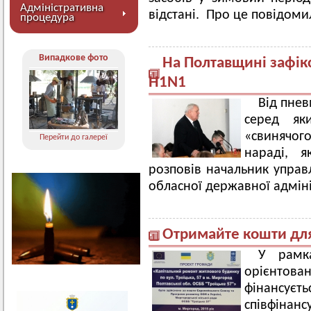
Адміністративна
відстані. Про це повідомил
процедура
Випадкове фото
На Полтавщині зафік
H1N1
Від пнев
серед як
«свинячо
Перейти до галереї
нараді, 
розповів начальник управ
обласної державної адміні
Отримайте кошти для
У рамк
орієнтов
фінансує
співфінан