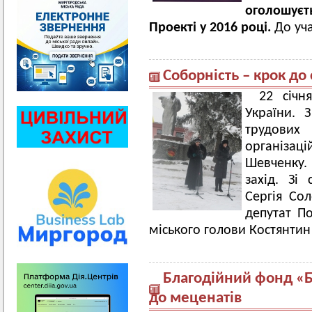
оголошує
Проекті у 2016 році.
До уча
Соборність – крок до 
22 січн
України. 
трудови
організаці
Шевченку
захід. Зі
Сергія Сол
депутат По
міського голови Костянтин
Благодійний фонд «Бі
до меценатів