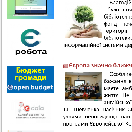
Благоді
було ств
бібліотечн
фонд поч
території
бібліоте
інформаційної системи де
Європа значно ближче
Особли
бажання вч
маєте амбі
життя. Це
англійсько
Т.Г. Шевченка Пасічник С
учнями непосидюща пані 
програми Європейської Ко