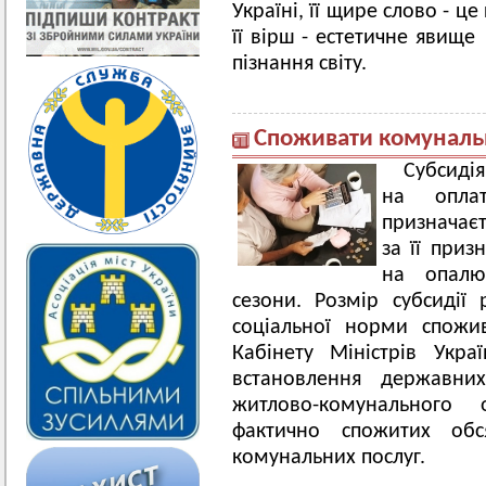
Україні, її щире слово - ц
її вірш - естетичне явищ
пізнання світу.
Споживати комунальн
Субсиді
на оплат
призначаєт
за її приз
на опалю
сезони. Розмір субсидії 
соціальної норми спожи
Кабінету Міністрів Укр
встановлення державних
житлово-комунального 
фактично спожитих обс
комунальних послуг.