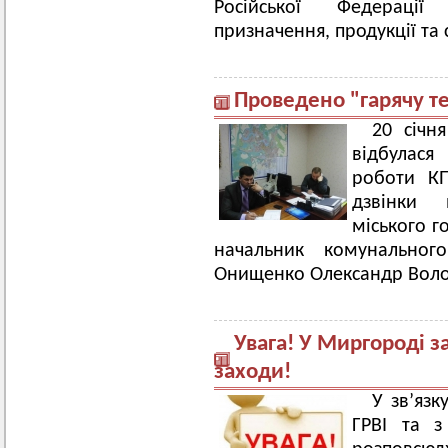
Російської Федерації 
призначення, продукції та 
Проведено "гарячу т
20 січн
відбулася 
роботи КП
дзвінки 
міського г
начальник комунального
Онищенко Олександр Вол
Увага! У Миргороді 
заходи!
У зв’язк
ГРВІ та з