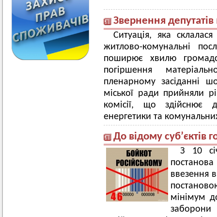
Звернення депутатів 
Ситуація, яка склалася
житлово-комунальні пос
поширює хвилю громадс
погіршення матеріаль
пленарному засіданні шо
міської ради прийняли р
комісії, що здійснює 
енергетики та комунальни
До відому суб’єктів 
З 10 сі
постанова 
ввезення в
постанов
мінімум д
заборони