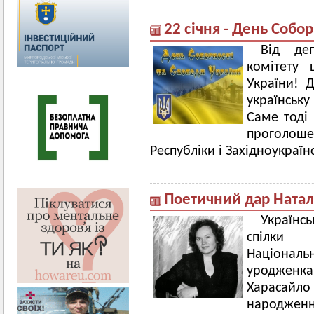
22 січня - День Собор
Від деп
комітету
України! 
українську
Саме тоді 
проголоше
Республіки і Західноукраїн
Поетичний дар Натал
Українс
спілки 
Національ
уродженка
Харасайл
народження