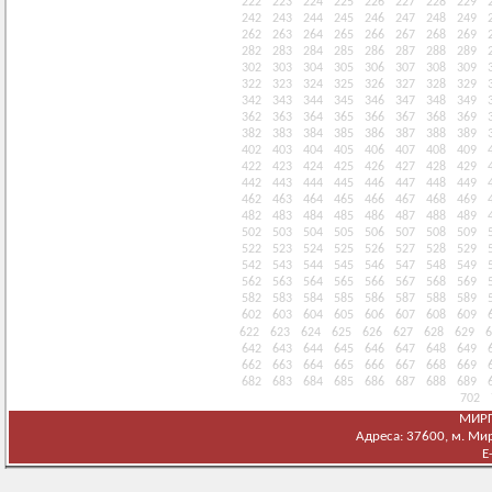
222
223
224
225
226
227
228
229
242
243
244
245
246
247
248
249
262
263
264
265
266
267
268
269
282
283
284
285
286
287
288
289
302
303
304
305
306
307
308
309
322
323
324
325
326
327
328
329
342
343
344
345
346
347
348
349
362
363
364
365
366
367
368
369
382
383
384
385
386
387
388
389
402
403
404
405
406
407
408
409
422
423
424
425
426
427
428
429
442
443
444
445
446
447
448
449
462
463
464
465
466
467
468
469
482
483
484
485
486
487
488
489
502
503
504
505
506
507
508
509
522
523
524
525
526
527
528
529
542
543
544
545
546
547
548
549
562
563
564
565
566
567
568
569
582
583
584
585
586
587
588
589
602
603
604
605
606
607
608
609
622
623
624
625
626
627
628
629
6
642
643
644
645
646
647
648
649
662
663
664
665
666
667
668
669
682
683
684
685
686
687
688
689
702
МИРГ
Адреса: 37600, м. Мирг
E