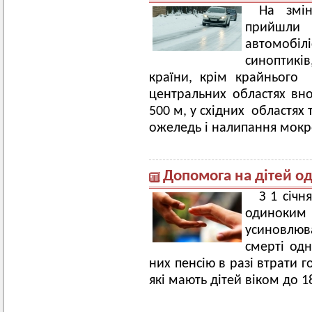
На змі
прийшл
автомобі
синоптик
країни, крім крайнього 
центральних областях вно
500 м, у східних областях
ожеледь і налипання мокро
Допомога на дітей 
З 1 січн
одинок
усиновлюв
смерті одн
них пенсію в разі втрати 
які мають дітей віком до 1