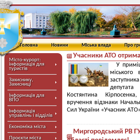
Головна
Новини
Міська влада
Про г
Учасники АТО отрима
Місто-курорт:
інформація для
У примі
туристів
міського в
заступник
Захиснику,
Захисниці
депутат
Костянтина Кірпосенка
Інформація для
ВПО
вручення відзнаки Начал
Сил України «Учасник АТО»
Інформація
управлінь і відділів
Економіка міста
Миргородський РВ ГУ
Проєкти міста