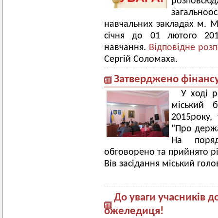
розповс
загальноос
навчальних закладах м. Ми
січня до 01 лютого 20
навчання.
Відповідне роз
Сергій Соломаха.
Затверджено фінансу
У ході 
міський 
2015року, 
"Про держа
На поряд
обговорено та прийнято рі
Вів засідання міський гол
До уваги учасників д
ожеледиця!