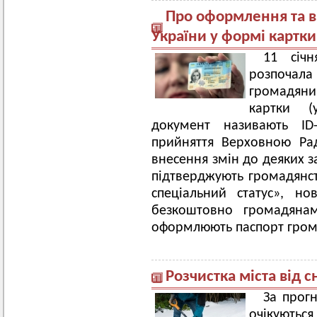
Про оформлення та в
України у формі картки
11 січ
розпоча
громадяни
картки (
документ називають ID
прийняття Верховною Р
внесення змін до деяких з
підтверджують громадянств
спеціальний статус», н
безкоштовно громадянам
оформлюють паспорт гром
Розчистка міста від с
За прог
очікуються