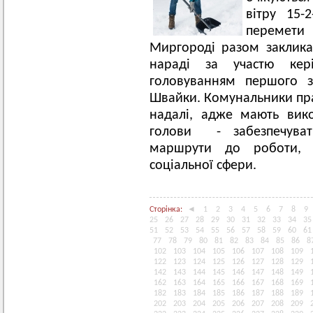
вітру 15-2
перемети
Миргороді разом заклика
нараді за участю кер
головуванням першого з
Швайки. Комунальники пр
надалі, адже мають вик
голови - забезпечуват
маршрути до роботи, н
соціальної сфери.
Сторінка:
◄
1
2
3
4
5
6
7
8
9
25
26
27
28
29
30
31
32
33
34
35
51
52
53
54
55
56
57
58
59
60
61
77
78
79
80
81
82
83
84
85
86
8
102
103
104
105
106
107
108
109
122
123
124
125
126
127
128
129
142
143
144
145
146
147
148
149
162
163
164
165
166
167
168
169
182
183
184
185
186
187
188
189
202
203
204
205
206
207
208
209