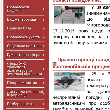
області повідомляє!
Громадський
У зв’яз
бюджет
зниженням
що від
Бюджет громади
Миргородс
Правова база
17.12.2015 року щодо ор
обігріву населення, на т
Громадська участь
пункти обігріву за такими
Соціальна політика
Гуманітарна сфера
Правоохоронці нагад
Сфера ЖКГ,
«автомобільні» предм
транспорт,
архітектура та
25 та 2
земельні відносини
області 
Підприємництво
температур
на доро
Доступ до публічної
інформації
несприятливі погодні 
автовласникам про особл
Безбар’єрність
засобів у зимовий період