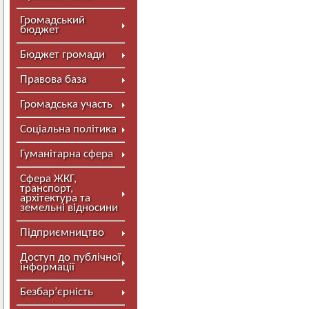
Громадський
бюджет
Бюджет громади
Правова база
Громадська участь
Соціальна політика
Гуманітарна сфера
Сфера ЖКГ,
транспорт,
архітектура та
земельні відносини
Підприємництво
Доступ до публічної
інформації
Безбар’єрність