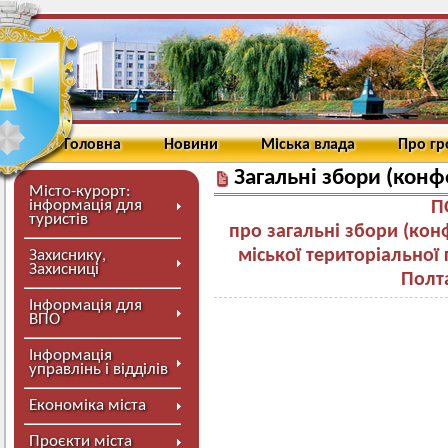
Головна
Новини
Міська влада
Про г
Загальні збори (конф
Місто-курорт:
інформація для
П
туристів
про загальні збори (ко
міської територіально
Захиснику,
Захисниці
Полта
Інформація для
ВПО
Інформація
управлінь і відділів
Економіка міста
Проєкти міста