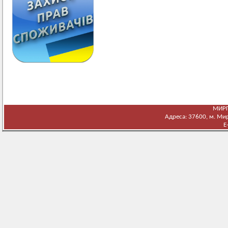
МИРГ
Адреса: 37600, м. Мирг
E