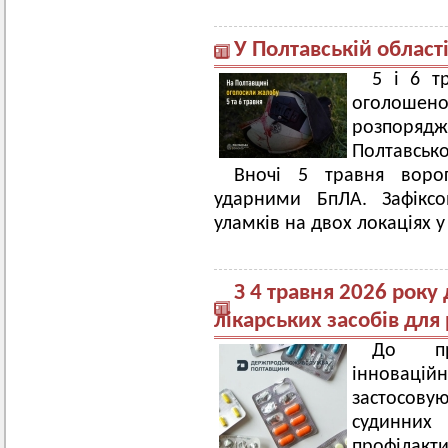
У Полтавській облас
5 і 6 т
оголош
розпоря
Полтавсько
Вночі 5 травня воро
ударними БпЛА. Зафіксо
уламків на двох локаціях 
З 4 травня 2026 року
лікарських засобів для
До пр
інновац
застосов
судинних
профілакти