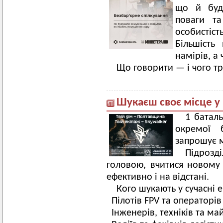
що й будь
поваги та
особистіст
Більшість
намірів, а
Що говорити — і чого т
Шукаєш своє місце у 
1 батал
окремої 
запрошує м
Підрозді
головою, вчитися новому
ефективно і на відстані.
Кого шукають у сучасні е
Пілотів FPV та операторів
Інженерів, техніків та ма