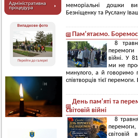
Адміністративна
меморіальні дошки в
процедура
Безніщенку та Руслану Іва
Випадкове фото
Пам’ятаємо. Боремо
8 трав
перемоги 
війні. У 
Перейти до галереї
ми не про
минулого, а й говоримо п
співтворців тієї перемоги
День пам’яті та пере
світовій війні
8 травня
перемоги
світовій 