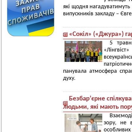
які щодня нагадуватимуть
випускників закладу – Євге
«Сокіл» («Джура») гар
5 травн
«Лінгвіст
всеукраїн
патріоти
панувала атмосфера спра
духу.
Безбар’єрне спілкува
людьми, які мають по
Взаємод
зору, не 
особливих