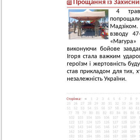
Прощання із Захисни
4 тра
попрощали
Мадзіком.
взводу 47
«Магура»
виконуючи бойове завдан
Ігоря стала важким ударом
героїзм і жертовність буд
став прикладом для тих, х
незалежність України.
Сторінка:
◄
1
2
3
4
5
6
7
8
9
25
26
27
28
29
30
31
32
33
34
35
51
52
53
54
55
56
57
58
59
60
61
77
78
79
80
81
82
83
84
85
86
8
102
103
104
105
106
107
108
109
122
123
124
125
126
127
128
129
142
143
144
145
146
147
148
149
162
163
164
165
166
167
168
169
182
183
184
185
186
187
188
189