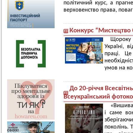
політичний курс, а прагне
верховенство права, поваг
Конкурс “Мистецтво 
Щороку 2
Україні, в
праці. Ц
необхідніс
умов на к
До 20-річчя Всесвіт
Всеукраїнський фоток
«Вишива
і саме вон
зберігаючи
поколінь. 