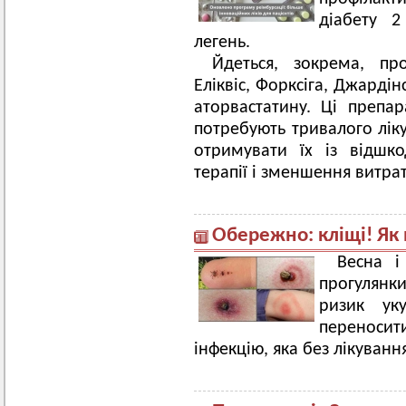
діабету 2
легень.
Йдеться, зокрема, пр
Еліквіс, Форксіга, Джардін
аторвастатину. Ці препар
потребують тривалого лік
отримувати їх із відшк
терапії і зменшення витрат
Обережно: кліщі! Як
Весна і
прогулянк
ризик ук
переноси
інфекцію, яка без лікуван