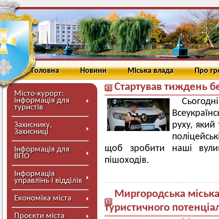
Головна
Новини
Міська влада
Про г
Стартував тиждень б
Місто-курорт:
інформація для
Сьогод
туристів
Всеукраїн
руху, який
Захиснику,
Захисниці
поліцейськ
щоб зробити наші вули
Інформація для
ВПО
пішоходів.
Інформація
управлінь і відділів
Миргородська міська 
Економіка міста
туристичного потенціа
Проєкти міста