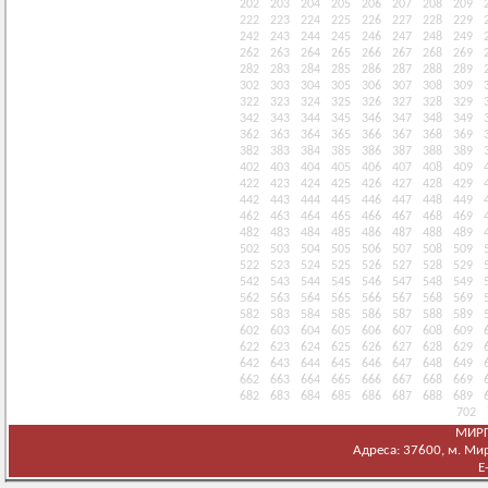
202
203
204
205
206
207
208
209
222
223
224
225
226
227
228
229
242
243
244
245
246
247
248
249
262
263
264
265
266
267
268
269
282
283
284
285
286
287
288
289
302
303
304
305
306
307
308
309
322
323
324
325
326
327
328
329
342
343
344
345
346
347
348
349
362
363
364
365
366
367
368
369
382
383
384
385
386
387
388
389
402
403
404
405
406
407
408
409
422
423
424
425
426
427
428
429
442
443
444
445
446
447
448
449
462
463
464
465
466
467
468
469
482
483
484
485
486
487
488
489
502
503
504
505
506
507
508
509
522
523
524
525
526
527
528
529
542
543
544
545
546
547
548
549
562
563
564
565
566
567
568
569
582
583
584
585
586
587
588
589
602
603
604
605
606
607
608
609
622
623
624
625
626
627
628
629
642
643
644
645
646
647
648
649
662
663
664
665
666
667
668
669
682
683
684
685
686
687
688
689
702
МИРГ
Адреса: 37600, м. Мирг
E