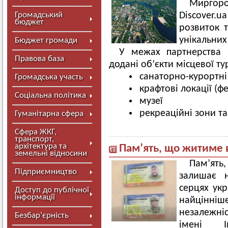
Миргоро
Громадський
Discover.u
бюджет
розвиток т
унікальни
Бюджет громади
У межах партнерства 
Правова база
додані об’єкти місцевої ту
санаторно-курортні
Громадська участь
крафтові локації (ф
Соціальна політика
музеї
рекреаційні зони та
Гуманітарна сфера
Сфера ЖКГ,
транспорт,
архітектура та
Пам’ять, що житиме 
земельні відносини
Пам’ять,
Підприємництво
залишає 
серцях укр
Доступ до публічної
інформації
найцінніш
незалежніс
Безбар’єрність
імені І