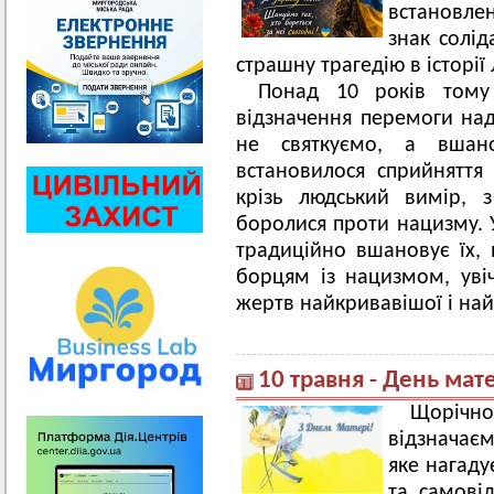
встановле
знак солід
страшну трагедію в історії
Понад 10 років тому 
відзначення перемоги на
не святкуємо, а вшано
встановилося сприйняття 
крізь людський вимір, 
боролися проти нацизму. У
традиційно вшановує їх, 
борцям із нацизмом, увіч
жертв найкривавішої і найж
10 травня - День мат
Щорічн
відзначаєм
яке нагаду
та самові