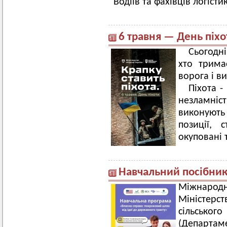
Водіїв та фахівців логісти
6 травня — День піх
Сьогодні
хто трима
ворога і в
Піхота -
незламніс
виконують
позиції, 
окуповані 
Навчальний посібник
Міжнародн
Міністер
сільськ
(Департам