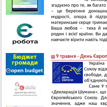
згадуємо про те, як багат
– це берегиня домашнь
мудрості, опора й підт
материнське серце тримає 
Ваша любов – тиха й не
родин і всієї країни. Ви д
навчаєте вірити навіть тод
9 травня - День Євро
Україна
Союзу відз
свободи, д
об’єднують
Саме 9 
«Декларація Шумана», що
Європейського Союзу. Д
значення, адже наш єв