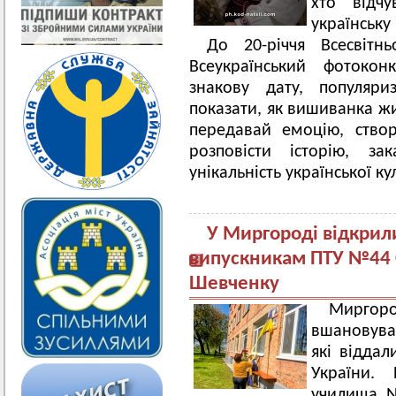
хто відчу
українську
До 20-річчя Всесвіт
Всеукраїнський фотокон
знакову дату, популяри
показати, як вишиванка жи
передавай емоцію, ство
розповісти історію, за
унікальність української ку
У Миргороді відкрил
випускникам ПТУ №44 Є
Шевченку
Мирго
вшановува
які віддал
України. 
училища №