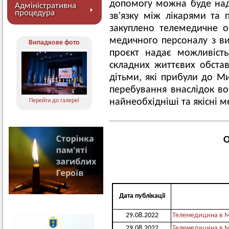
допомогу можна буде над
Адміністративна
процедура
зв'язку між лікарями та 
закуплено телемедичне 
медичного персоналу з в
Випадкове фото
проєкт надає можливість
складних життєвих обстав
дітьми, які прибули до М
перебування внаслідок во
найнеобхідніші та якісні м
Перейти до галереї
О
Дата публікації
29.08.2022
Телемедицина в М
29.08.2022
Телемедицина в М