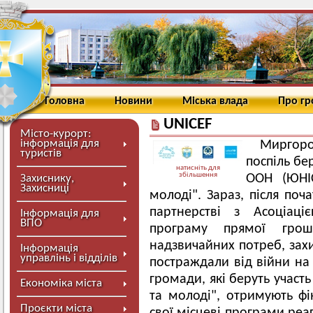
Головна
Новини
Міська влада
Про г
UNICEF
Місто-курорт:
інформація для
Миргоро
туристів
поспіль бе
натисніть для
збільшення
ООН (ЮНІС
Захиснику,
Захисниці
молоді". Зараз, після поч
партнерстві з Асоціаці
Інформація для
ВПО
програму прямої гро
надзвичайних потреб, захи
Інформація
управлінь і відділів
постраждали від війни на 
громади, які беруть участь
Економіка міста
та молоді", отримують ф
Проєкти міста