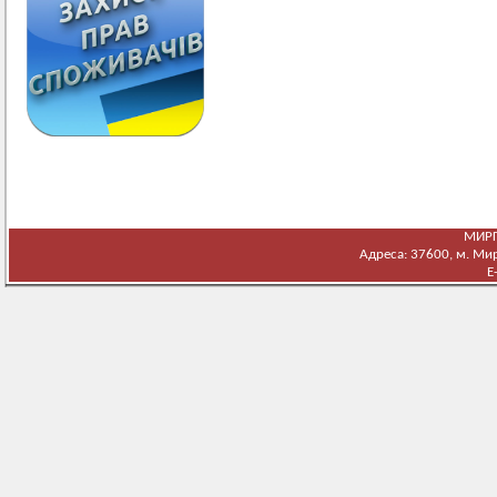
МИРГ
Адреса: 37600, м. Мирг
E