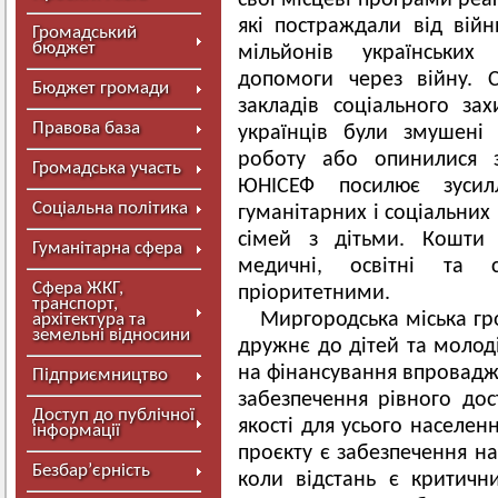
свої місцеві програми реа
які постраждали від вій
Громадський
бюджет
мільйонів українських
допомоги через війну. С
Бюджет громади
закладів соціального за
Правова база
українців були змушені
роботу або опинилися 
Громадська участь
ЮНІСЕФ посилює зусилл
Соціальна політика
гуманітарних і соціальних
сімей з дітьми. Кошти
Гуманітарна сфера
медичні, освітні та с
Сфера ЖКГ,
пріоритетними.
транспорт,
Миргородська міська гро
архітектура та
земельні відносини
дружнє до дітей та молоді
на фінансування впровадж
Підприємництво
забезпечення рівного до
Доступ до публічної
якості для усього населе
інформації
проєкту є забезпечення н
Безбар’єрність
коли відстань є критичн