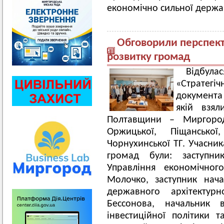
економічно сильної держа
Обговорили перспекти
розвитку громад
Відбул
«Стратегі
документа
якій взял
Полтавщини – Миргородсь
Оржицької, Піщанської
Чорнухинської ТГ. Учасни
громад були: заступни
Управління економічног
Молочко, заступник нача
державного архітектурн
Бессонова, начальник в
інвестиційної політики 