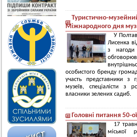
Туристично-музейни
Міжнародного дня муз
У Полта
Лисенка в
з нагоди
обговорю
внутрішнь
особистого бренду громад 
участь представники з 
музеїв, спеціалісти з р
власники зелених садиб.
Головні питання 50-ої
17 травн
міської 