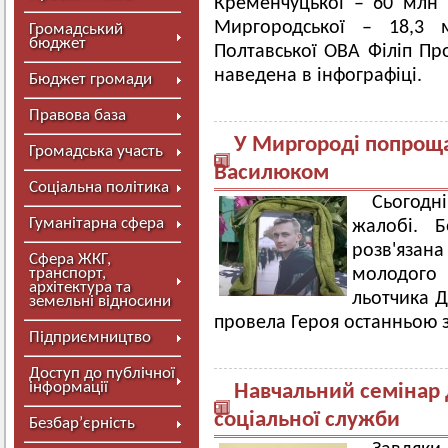
Кременчуцької – 60 млн г
Миргородської – 18,3 
Громадський
бюджет
Полтавської ОВА Філіп Пр
наведена в інфографіці.
Бюджет громади
Правова база
У Миргороді попрощ
Громадська участь
Василюком
Соціальна політика
Сьогодн
Гуманітарна сфера
жалобі. Б
розв'язан
Сфера ЖКГ,
транспорт,
молодого
архітектура та
льотчика Д
земельні відносини
провела Героя останньою
Підприємництво
Доступ до публічної
інформації
Навчальний семінар 
соціальної служби
Безбар’єрність