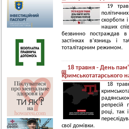
19 тра
політичн
скорботи і
наших спів
безвинно постраждав в 
застінках в’язниць і т
тоталітарним режимом.
18 травня - День пам
кримськотатарського н
18 тра
кримсько
радянською
репресій 
році, так 
пересліду
свої домівки.