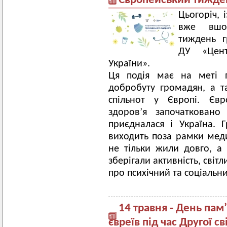
Європейський тижден
Цьогоріч, 
вже вшос
тиждень г
ДУ «Цент
України».
Ця подія має на меті п
добробуту громадян, а т
спільнот у Європі. Євр
здоров’я започаткован
приєдналася і Україна. 
виходить поза рамки меди
не тільки жили довго, а
зберігали активність, світ
про психічний та соціальн
14 травня - День пам’
євреїв під час Другої св