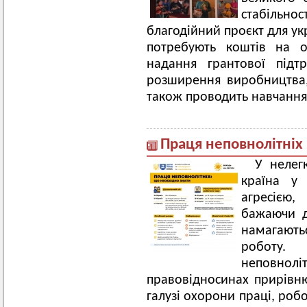
стабільнос
благодійний проєкт для укр
потребують коштів на о
надання грантової підт
розширення виробництва,
також проводить навчання
Праця неповнолітніх
У нелег
країна у 
агресією,
бажаючи д
намагают
роботу.
неповн
правовідносинах прирівню
галузі охорони праці, робо