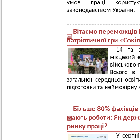
умов праці користую
законодавством України.
Вітаємо переможців І
патріотичної гри «Сокі
14 та 
місцевий е
військово-
Всього в 
загальної середньої освіт
підготовки та неймовірну 
Більше 80% фахівців з
мають роботи: Як держа
ринку праці?
У серпн