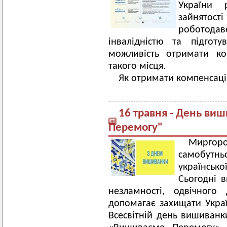
України
зайнятост
роботодав
інвалідністю та підгот
можливість отримати ко
такого місця.
Як отримати компенсац
16 травня - День ви
Перемогу"
Миргоро
самобутн
українсь
Сьогодні 
незламності, одвічного
допомагає захищати Укра
Всесвітній день вишиванк