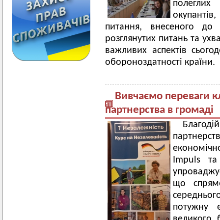
полеглих
окупантів
питання, внесеного до 
розглянутих питань та ухв
важливих аспектів сього
обороноздатності країни.
Вивчаємо переваги к
партнерства в громаді
Благод
партнерст
економічн
Impuls та
упроваджу
що спрям
середнього
потужну 
великого 