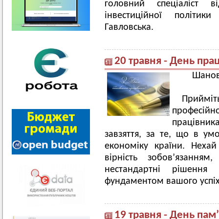
головний спеціаліст ві
інвестиційної політи
Гавловська.
20 травня - День пра
Шанов
Прийміт
професій
працівни
завзяття, за те, що в ум
економіку країни. Нехай
вірність зобов’язанням
нестандартні рішенн
фундаментом вашого успіх
19 травня - День пам