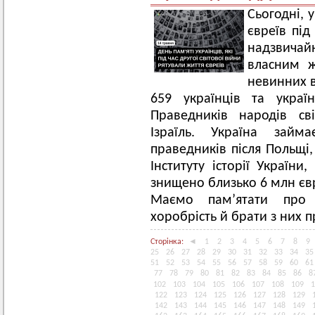
Сьогодні, у
євреїв під
надзвичай
власним ж
невинних в
659 українців та украї
Праведників народів св
Ізраїль. Україна займ
праведників після Польщі,
Інституту історії України
знищено близько 6 млн євр
Маємо памʼятати про 
хоробрість й брати з них п
Сторінка:
◄
1
2
3
4
5
6
7
8
9
25
26
27
28
29
30
31
32
33
34
35
51
52
53
54
55
56
57
58
59
60
61
77
78
79
80
81
82
83
84
85
86
8
102
103
104
105
106
107
108
109
1
122
123
124
125
126
127
128
129
142
143
144
145
146
147
148
149