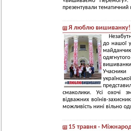
«Вишиваємо Перемогу». 
презентували тематичний 
Я люблю вишиванку!
Незабут
до нашої у
майданчи
одягнутог
вишиванк
Учасники
українськ
представ
смаколики. Усі охочі 
відважних воїнів-захисни
можливість нині вільно о
15 травня - Міжнарод