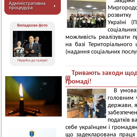
Завдяк
Адміністративна
Миргород
процедура
розвитку 
Україні (
Випадкове фото
соціальни
можливість реалізувати п
на базі Територіального 
(надання соціальних послу
Перейти до галереї
Тривають заходи щодо
громаді!
В умова
головним 
держави, я
забезпече
податків в
себе українцем і громадя
що задекларована праця 