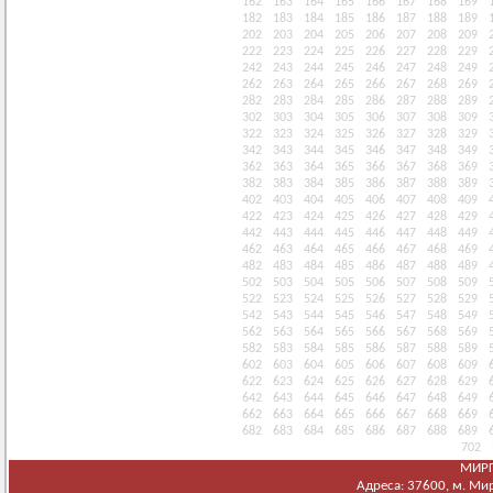
162
163
164
165
166
167
168
169
182
183
184
185
186
187
188
189
202
203
204
205
206
207
208
209
222
223
224
225
226
227
228
229
242
243
244
245
246
247
248
249
262
263
264
265
266
267
268
269
282
283
284
285
286
287
288
289
302
303
304
305
306
307
308
309
322
323
324
325
326
327
328
329
342
343
344
345
346
347
348
349
362
363
364
365
366
367
368
369
382
383
384
385
386
387
388
389
402
403
404
405
406
407
408
409
422
423
424
425
426
427
428
429
442
443
444
445
446
447
448
449
462
463
464
465
466
467
468
469
482
483
484
485
486
487
488
489
502
503
504
505
506
507
508
509
522
523
524
525
526
527
528
529
542
543
544
545
546
547
548
549
562
563
564
565
566
567
568
569
582
583
584
585
586
587
588
589
602
603
604
605
606
607
608
609
622
623
624
625
626
627
628
629
642
643
644
645
646
647
648
649
662
663
664
665
666
667
668
669
682
683
684
685
686
687
688
689
702
МИРГ
Адреса: 37600, м. Мирг