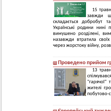
15 травн
завжди ш
складається добробут т
Українські родини нині 
вимушено розділені, ви
назавжди втратила своїх
через жорстоку війну, роз
Проведено прийом г
13 трав
спілкував
"гарячої" 
жителі гр
побутово-с