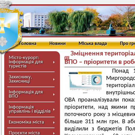
Головна
Новини
Міська влада
Про г
Зміцнення територіа
Місто-курорт:
ВПО – пріоритети в роб
інформація для
туристів
Понад 1
Захиснику,
Миргородс
Захисниці
територі
Інформація для
внутрішнь
ВПО
ОВА проаналізували пока
пріоритети, над якими п
Інформація
управлінь і відділів
поточного року з місцеви
більше 311 млн грн. В а
Економіка міста
виділили з бюджетів Пол
Проєкти міста