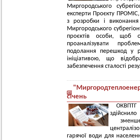
Миргородського субрегі
експерти Проєкту ПРОМІС
з розробки і виконання 
Миргородського субрегіону
проєктів особи, щоб об
проаналізувати пробле
подолання перешкод у р
ініціативою, що відоб
забезпечення сталості резу
"Миргородтеплоенерг
січень
ОКВПТ
здійснило
зменше
централіз
гарячої води для населенн