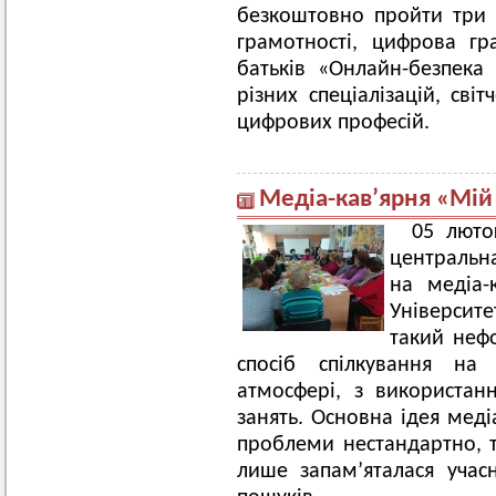
безкоштовно пройти три 
грамотності, цифрова гр
батьків «Онлайн-безпека 
різних спеціалізацій, світ
цифрових професій.
Медіа-кав’ярня «Мій
05 люто
центральна
на медіа-
Університе
такий неф
спосіб спілкування на
атмосфері, з використан
занять. Основна ідея меді
проблеми нестандартно, 
лише запам’яталася учас