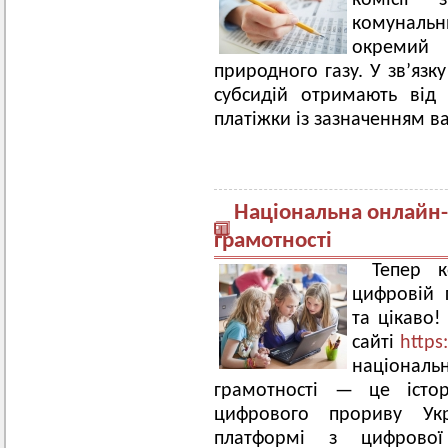
комісії 
комунальн
окремий 
природного газу. У зв’язк
субсидій отримають від 
платіжки із зазначенням ва
Національна онлайн
грамотності
Тепер 
цифровій 
та цікаво
сайті
https:
національ
грамотності — це істор
цифрового прориву Укр
платформі з цифрової