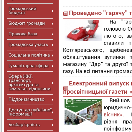
Громадський
Проведено "гарячу" 
бюджет
На "гар
Бюджет громади
головою С
Правова база
лютого, з
ставили п
Громадська участь
Котляревського, щебене
Соціальна політика
облаштування зупинки п
магазину "Дар" та другої 
Гуманітарна сфера
газу. На всі питання грома
Сфера ЖКГ,
транспорт,
Електронний випуск
архітектура та
земельні відносини
просвітницької газети 
Підприємництво
Вийшов 
юридично-
Доступ до публічної
інформації
вісник».
Ви
рівня пра
Безбар’єрність
поінформу