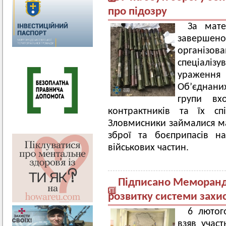
про підозру
За мате
завершено
організ
спеціалізу
ураження
Об’єднани
групи вхо
контрактників та їх с
Зловмисники займалися м
зброї та боєприпасів на
військових частин.
Підписано Меморанду
розвитку системи захис
6 лютог
взяв участ