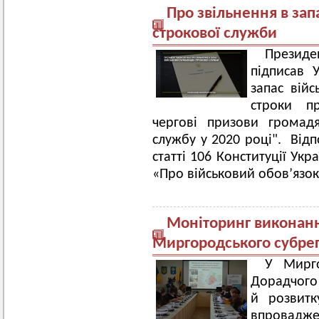
Про звільнення в зап
строкової служби
Президе
підписав 
запас війс
строки п
чергові призови громад
службу у 2020 році". Відп
статті 106 Конституції Ук
«Про військовий обов’язок
Моніторинг виконання
Миргородського субрег
У Мирго
Дорадчого 
й розвитк
впровадже