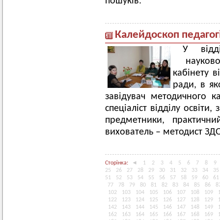
пошуків.
Калейдоскоп педагог
У відд
науково-
кабінету в
ради, в я
завідувач методичного к
спеціаліст відділу освіти,
предметники, практичн
вихователь – методист ЗД
Сторінка:
◄
1
2
3
4
5
6
7
8
9
25
26
27
28
29
30
31
32
33
34
35
51
52
53
54
55
56
57
58
59
60
61
77
78
79
80
81
82
83
84
85
86
8
102
103
104
105
106
107
108
109
122
123
124
125
126
127
128
129
142
143
144
145
146
147
148
149
162
163
164
165
166
167
168
169