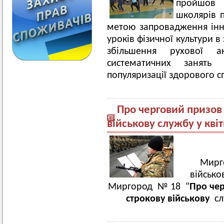
пройшов 
школярів п
метою запровадження інн
уроків фізичної культури в
збільшення рухової а
систематичних занять 
популяризації здорового с
Про черговий призов
військову службу у квіт
Мирго
військо
Миргород № 18 "
Про чер
строкову військову
сл