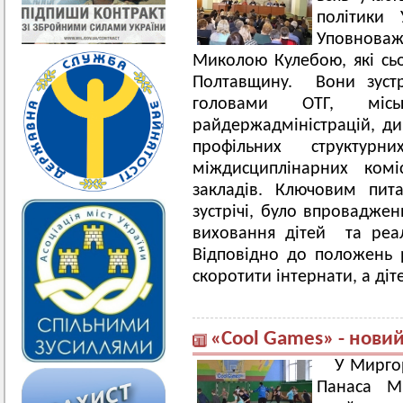
політики
Уповнова
Миколою Кулебою, які сьо
Полтавщину. Вони зустр
головами ОТГ, місь
райдержадміністрацій, ди
профільних структур
міждисциплінарних комі
закладів. Ключовим пит
зустрічі, було впроваджен
виховання дітей та реа
Відповідно до положень 
скоротити інтернати, а ді
«Cool Games» - нови
У Миргор
Панаса М