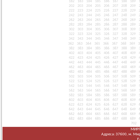
182
183
184
185
186
187
188
189
202
203
204
205
206
207
208
209
222
223
224
225
226
227
228
229
242
243
244
245
246
247
248
249
262
263
264
265
266
267
268
269
282
283
284
285
286
287
288
289
302
303
304
305
306
307
308
309
322
323
324
325
326
327
328
329
342
343
344
345
346
347
348
349
362
363
364
365
366
367
368
369
3
382
383
384
385
386
387
388
389
402
403
404
405
406
407
408
409
422
423
424
425
426
427
428
429
442
443
444
445
446
447
448
449
462
463
464
465
466
467
468
469
482
483
484
485
486
487
488
489
502
503
504
505
506
507
508
509
522
523
524
525
526
527
528
529
542
543
544
545
546
547
548
549
562
563
564
565
566
567
568
569
582
583
584
585
586
587
588
589
602
603
604
605
606
607
608
609
622
623
624
625
626
627
628
629
642
643
644
645
646
647
648
649
662
663
664
665
666
667
668
669
682
683
684
685
686
687
688
689
702
МИРГ
Адреса: 37600, м. Мирг
E