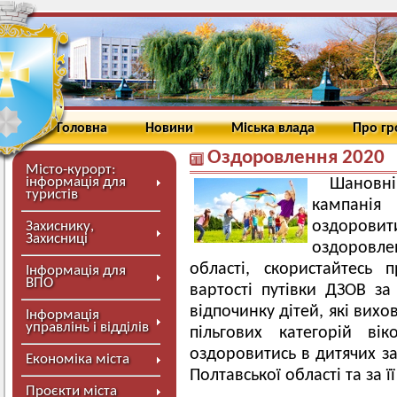
Головна
Новини
Міська влада
Про г
Оздоровлення 2020
Місто-курорт:
інформація для
Шановні
туристів
кампанія
оздоровит
Захиснику,
Захисниці
оздоровл
області, скористайтесь
Інформація для
ВПО
вартості путівки ДЗОВ за
відпочинку дітей, які вихо
Інформація
управлінь і відділів
пільгових категорій в
оздоровитись в дитячих з
Економіка міста
Полтавської області та за 
Проєкти міста