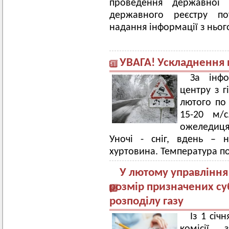
проведення державної р
державного реєстру по
надання інформації з ньог
УВАГА! Ускладнення 
За інфо
центру з г
лютого по 
15-20 м/
ожеледиця
Уночі - сніг, вдень – 
хуртовина. Температура пов
У лютому управління
розмір призначених су
розподілу газу
Із 1 січ