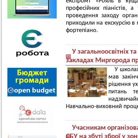
експромт «Рояль в куща
професійних піаністів, а
проведення заходу органі
приходили на екскурсію в 
фортепіано.
У загальноосвітніх т
закладах Миргорода п
У школа
мав закін
рішення ух
питань те
надзвичайн
Навчально-виховний проце
Учасникам організов
СБУ на збуті зброї у з