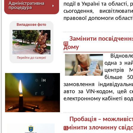
Адміністративна
події в Україні та області,
процедура
сьогодення, висвітлюват
правової допомоги області
Випадкове фото
Замінити посвідченн
дому
Відновл
Перейти до галереї
одна з най
центрів 
більше 50
замовлення індивідуаль
авто за VIN-кодом, цей с
електронному кабінеті вод
Пробація – можливіс
змінити злочинну свідом