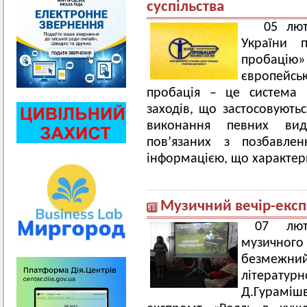
суспільства
05 лют
України 
пробацію»
європейськ
пробація – це система 
заходів, що застосовують
виконання певних вид
пов’язаних з позбавлен
інформацією, що характер
Музичний вечір-експ
07 лют
музичного
безмежний
літерат
Д.Гурамі