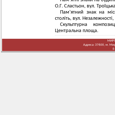
Пам’ятні знаки на будин
О.Г. Сластьон, вул. Троїцька
Пам’ятний знак на міс
століть, вул. Незалежності, 
Скульптурна компози
Центральна площа.
МИРГ
Адреса: 37600, м. Мирг
E