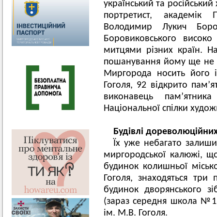
український та російський
портретист, академік П
Володимир Лукич Боро
Боровиковського високо
митцями різних країн. Н
пошанування йому ще не б
Миргорода носить його і
Гоголя, 92 відкрито пам’я
виконавець пам’ятни
Національної спілки худо
Будівлі дореволюційних 
Їх уже небагато залиши
миргородської калюжі, що
будинок колишньої місько
Гоголя, знаходяться три 
будинок дворянського зі
(зараз середня школа №1)
ім. М.В. Гоголя.