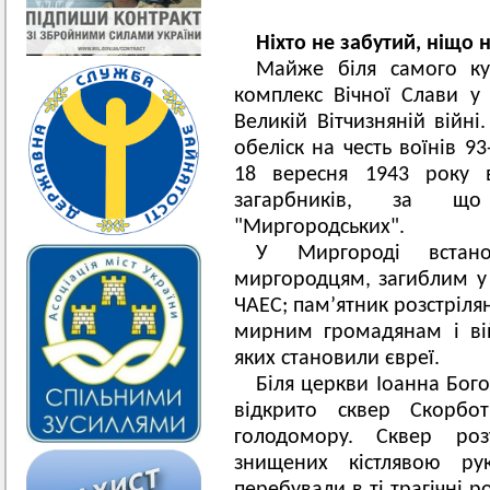
Ніхто не забутий, ніщо н
Майже біля самого к
комплекс Вічної Слави
у 
Великій Вітчизняній війні
обеліск на честь воїнів 93-
18 вересня 1943 року в
загарбників, за щ
"Миргородських".
У Миргороді встано
миргородцям, загиблим у А
ЧАЕС; пам’ятник розстріл
мирним громадянам і ві
яких становили євреї.
Біля церкви Іоанна Бого
відкрито сквер Скорб
голодомору. Сквер ро
знищених кістлявою р