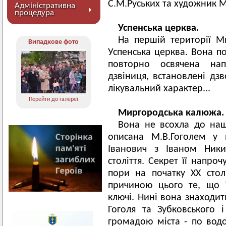
С.М.Руських та художник 
Адміністративна
процедура
Успенська церква.
На першій території М
Випадкове фото
Успенська церква. Вона по
повторно освячена нап
дзвіниця, встановлені дзв
лікувальний характер...
Перейти до галереї
Миргородська калюжа.
Вона не всохла до наш
описана М.В.Гоголем у 
Іванович з Іваном Ники
століття. Секрет її напро
пори на початку ХХ столі
причиною цього те, що 
ключі. Нині вона знаходит
Гоголя та Зубковського і
громадою міста - по вод