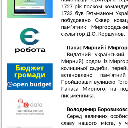
найбільшу територію сер
1727 рік полком командув
1733 був Гетьманом Украї
побудовано Сквер козац
пам’ятник Миргородськ
скульптор Д.О. Коршунов.
Панас Мирний і Миргор
Видатний український
Мирний) родом із Миргор
колишньої садиби, перей
встановлено пам’ятн
Пройшовши вулицею Гогол
Панаса Мирного, на под
письменника.
Володимир Боровиковс
Серед величних особи
славу нашого міста, у 