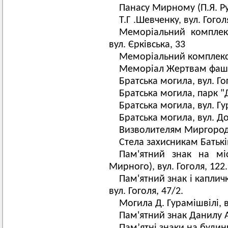
Панасу Мирному (П.Я. Руд
Т.Г .Шевченку, вул. Гогол
Меморіальний комплек
вул. Єрківська, 33
Меморіальний комплекс В
Меморіал Жертвам фашиз
Братська могила, вул. Го
Братська могила, парк 
Братська могила, вул. Г
Братська могила, вул. Д
Визволителям Миргородщ
Стела захисникам Батькі
Пам'ятний знак на мі
Мирного), вул. Гоголя, 122.
Пам'ятний знак і каплич
вул. Гоголя, 47/2.
Могила Д. Гурамішвілі, в
Пам'ятний знак Данилу А