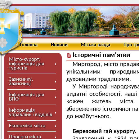
Головна
Новини
Міська влада
Про г
Історичні пам’ятки
Місто-курорт:
інформація для
Миргород, місто прадавн
туристів
унікальними природн
духовними традиціями.
Захиснику,
Захисниці
У Миргороді народжува
видатні особистості, наші
Інформація для
ВПО
кожен житель міста.
збереженню історичної па
Інформація
управлінь і відділів
до майбутнього.
Економіка міста
Березовий гай курорту.
Проєкти міста