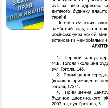
перебували в ті трагічні 
був за цією адресою. С
дитячого будинку влашт
Україні.
Історію сучасних захис
пам'ятний знак, встановл
російсько-українській вій
встановити меморіальний 
АРХІТЕ
1. Перший корпус держ
М.В. Гоголя (колишня худ
вул. Гоголя, 146.
2. Приміщення середн
(колишнє приміщення чолові
Гоголя, 173/1.
4. Приміщення Центру
будинок дворянського зі
2002 р.), вул. Грекова, 5.