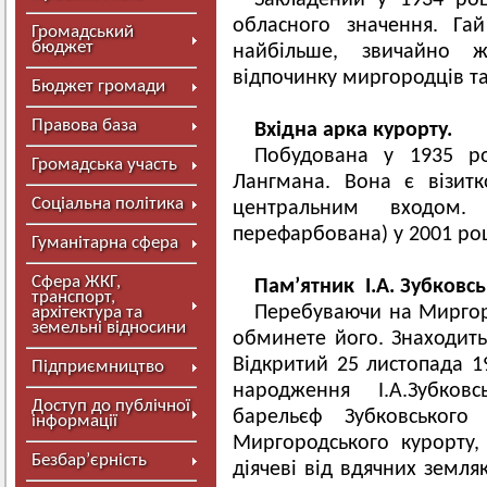
Закладений у 1934 ро
обласного значення. Га
Громадський
бюджет
найбільше, звичайно 
відпочинку миргородців та 
Бюджет громади
Правова база
Вхідна арка курорту.
Побудована у 1935 ро
Громадська участь
Лангмана. Вона є візит
Соціальна політика
центральним входом.
перефарбована) у 2001 роц
Гуманітарна сфера
Сфера ЖКГ,
Пам’ятник І.А. Зубковс
транспорт,
Перебуваючи на Миргоро
архітектура та
земельні відносини
обминете його. Знаходитьс
Відкритий 25 листопада 19
Підприємництво
народження І.А.Зубков
Доступ до публічної
барельєф Зубковського
інформації
Миргородського курорту,
Безбар’єрність
діячеві від вдячних земля