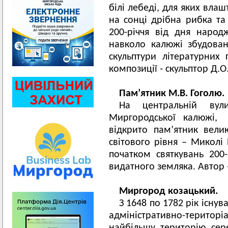
білі лебеді, для яких вла
на сонці дрібна рибка та 
200-річчя від дня народж
навколо калюжі збудован
скульптури літературних 
композиції - скульптор Д.
Пам’ятник М.В. Гоголю.
На центральній вули
Миргородської калюжі,
відкрито пам’ятник вели
світового рівня – Миколі 
початком святкувань 200
видатного земляка. Автор 
Миргород козацький.
З 1648 по 1782 рік існу
адміністративно-територіа