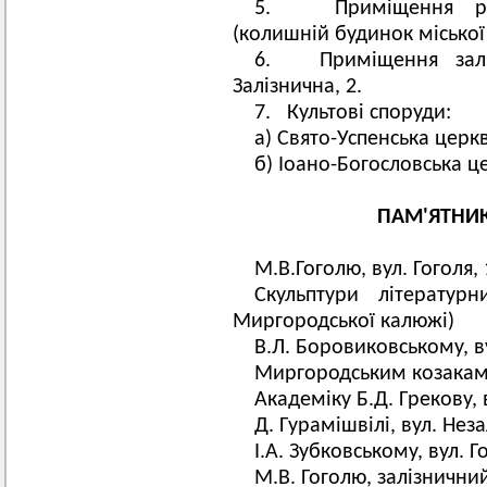
5.
Приміщення райо
(колишній будинок місько
6.
Приміщення залізн
Залізнична, 2.
7.
Культові споруди:
а) Свято-Успенська церква
б) Іоано-Богословська це
ПАМ'ЯТНИК
М.В.Гоголю, вул. Гоголя,
Скульптури літератур
Миргородської калюжі)
В.Л. Боровиковському, ву
Миргородським козакам, 
Академіку Б.Д. Грекову, в
Д. Гурамішвілі, вул. Неза
І.А. Зубковському, вул. Г
М.В. Гоголю, залізнични