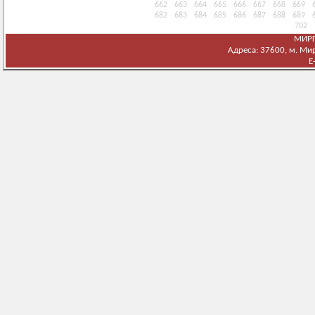
662
663
664
665
666
667
668
669
682
683
684
685
686
687
688
689
702
МИРГ
Адреса: 37600, м. Мирг
E