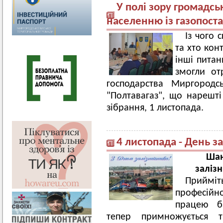
У полі зору громадсь
населенню із газопост
Із чого 
та хто конт
інші питан
змогли от
господарства Миргородс
"Полтавагаз", що нарешті
зібрання, 1 листопада.
4 листопада - День з
Шан
заліз
Приймі
професій
працею ба
тепер примножується т