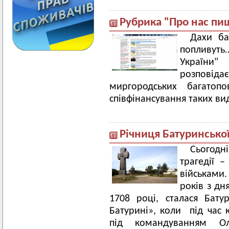
Рубрика "Про нас пи
Дахи ба
попливуть…
України
розповідає
миргородських багатоп
співфінансування таких вид
Річниця Батуринської
Сьогодн
трагедії 
військами
років з дн
1708 році, сталася Бату
Батурині», коли під час к
під командуванням О