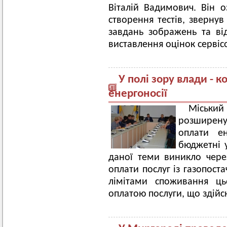
Віталій Вадимович. Він 
створення тестів, зверну
завдань зображень та ві
виставлення оцінок сервіс
У полі зору влади - к
енергоносії
Міський
розширену
оплати ен
бюджетні у
даної теми виникло чере
оплати послуг із газопост
лімітами споживання ць
оплатою послуги, що здій