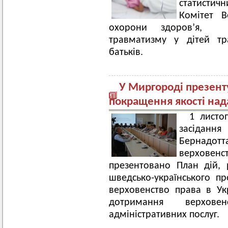
статистич
Комітет В
охорони здоров’я, п
травматизму у дітей тра
батьків.
У Миргороді презент
покращення якості над
1 листо
засіданн
Бернадот
верховенст
презентовано План дій,
шведсько-українського п
верховенство права в Ук
дотримання верхов
адміністративних послуг.