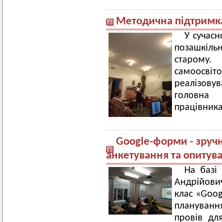
Методична підтримка
У сучасн
позашкіл
старому.
самоосв
реалізовув
головна
працівника
Google-форми - зруч
анкетування та опитув
На базі
Андрійови
клас «Goog
планування
провів дл