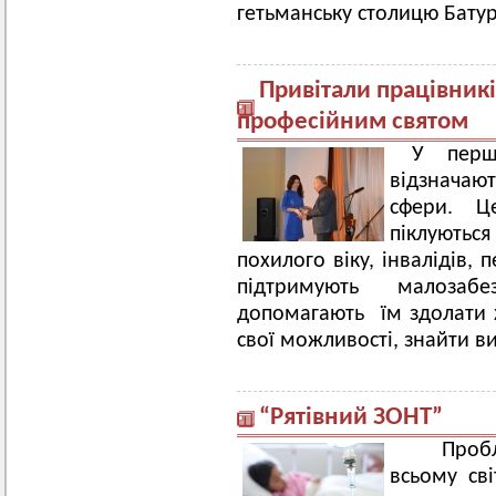
гетьманську столицю Батур
Привітали працівникі
професійним святом
У перш
відзнача
сфери. 
піклуються
похилого віку, інвалідів, п
підтримують малозабе
допомагають їм здолати ж
свої можливості, знайти ви
“Рятівний ЗОНТ”
Пробл
всьому сві