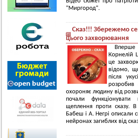
Відео сюжет про патріоти
"Миргород".
Сказ!!! Збережемо се
цього захворювання
Вперше 
Корнелій Ц
це захвор
відомо, щ
після уку
розробив 
охороняє людину від розви
почали функціонувати п
щеплення проти сказу. В 
Бабеш і А. Негрі описали 
нейронах загиблих від ска