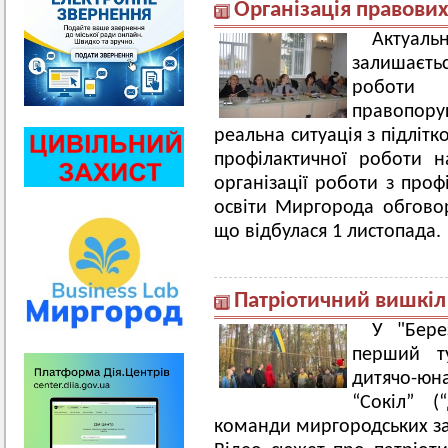
Організація правови
Актуа
залишаєт
роботи
правопор
реальна ситуація з підліт
профілактичної роботи н
організації роботи з про
освіти Миргорода обговор
що відбулася 1 листопада.
Патріотичний вишкіл
У "Бере
перший ту
дитячо-юн
“Сокіл” (
команди миргородських заг