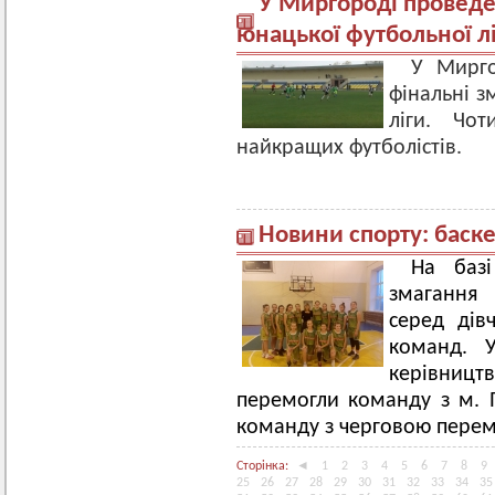
У Миргороді проведе
юнацької футбольної л
У Мирго
фінальні з
ліги. Чо
найкращих футболістів.
Новини спорту: баск
На баз
змагання 
серед дівч
команд. У
керівниц
перемогли команду з м. П
команду з черговою пере
Сторінка:
◄
1
2
3
4
5
6
7
8
9
25
26
27
28
29
30
31
32
33
34
35