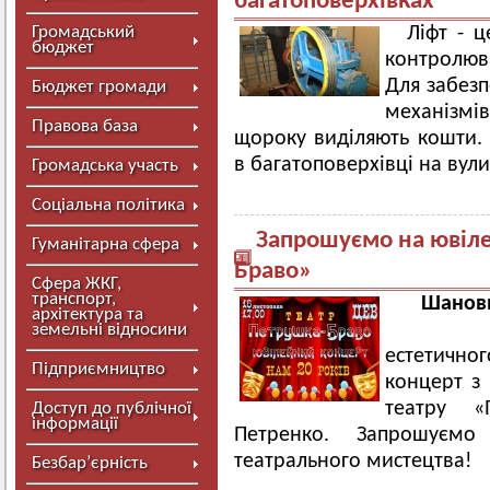
багатоповерхівках
Громадський
Ліфт - 
бюджет
контролюв
Для забезп
Бюджет громади
механізмі
Правова база
щороку виділяють кошти.
в багатоповерхівці на вули
Громадська участь
Соціальна політика
Запрошуємо на ювіле
Гуманітарна сфера
Браво»
Сфера ЖКГ,
транспорт,
Шановн
архітектура та
16 лис
земельні відносини
естетичног
Підприємництво
концерт з 
театру «
Доступ до публічної
інформації
Петренко. Запрошуємо
театрального мистецтва!
Безбар’єрність