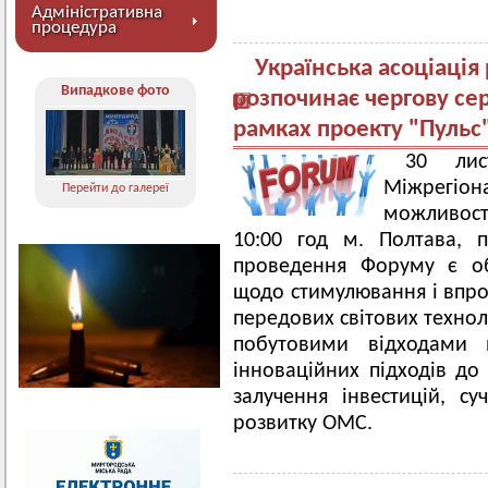
Адміністративна
процедура
Українська асоціація
Випадкове фото
розпочинає чергову се
рамках проекту "Пульс
30 лис
Міжрегіон
Перейти до галереї
можливості
10:00 год м. Полтава, 
проведення Форуму є об
щодо стимулювання і впро
передових світових технол
побутовими відходами 
інноваційних підходів до
залучення інвестицій, су
розвитку ОМС.