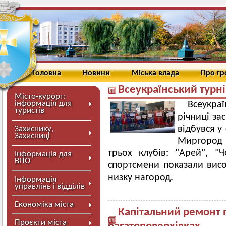
Головна
Новини
Міська влада
Про г
Всеукраїнський турні
Місто-курорт:
інформація для
Всеукраї
туристів
річниці за
відбувся у
Захиснику,
Захисниці
Миргород 
трьох клубів: "Арей", "
Інформація для
ВПО
спортсмени показали висо
низку нагород.
Інформація
управлінь і відділів
Економіка міста
Капітальний ремонт 
Проєкти міста