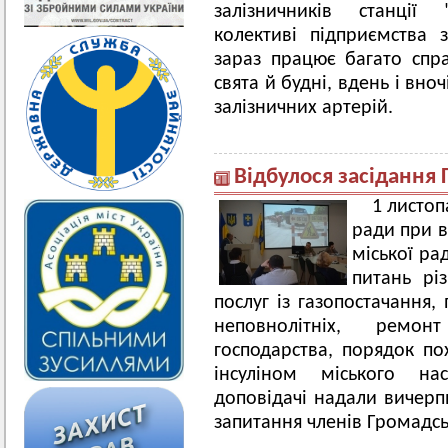
залізничників станції
колективі підприємства 
зараз працює багато спра
свята й будні, вдень і вно
залізничних артерій.
Відбулося засідання 
1 листоп
ради при в
міської ра
питань рі
послуг із газопостачання
неповнолітніх, ремон
господарства, порядок по
інсуліном міського н
доповідачі надали вичерп
запитання членів Громадсь