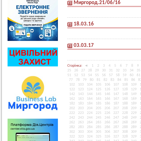
Миргород.21/06/16
18.03.16
03.03.17
Сторінка:
◄
1
2
3
4
5
6
7
8
9
25
26
27
28
29
30
31
32
33
34
35
51
52
53
54
55
56
57
58
59
60
61
77
78
79
80
81
82
83
84
85
86
8
102
103
104
105
106
107
108
109
122
123
124
125
126
127
128
129
142
143
144
145
146
147
148
149
162
163
164
165
166
167
168
169
182
183
184
185
186
187
188
189
202
203
204
205
206
207
208
209
222
223
224
225
226
227
228
229
242
243
244
245
246
247
248
249
262
263
264
265
266
267
268
269
282
283
284
285
286
287
288
289
302
303
304
305
306
307
308
309
322
323
324
325
326
327
328
329