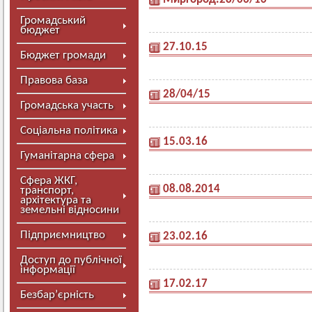
Громадський
бюджет
27.10.15
Бюджет громади
Правова база
28/04/15
Громадська участь
Соціальна політика
15.03.16
Гуманітарна сфера
Сфера ЖКГ,
08.08.2014
транспорт,
архітектура та
земельні відносини
Підприємництво
23.02.16
Доступ до публічної
інформації
17.02.17
Безбар’єрність