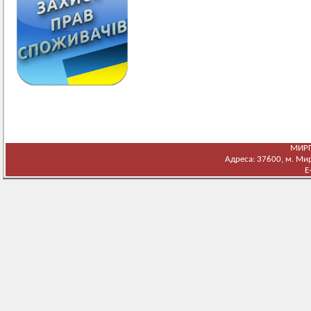
МИРГ
Адреса: 37600, м. Мирг
E