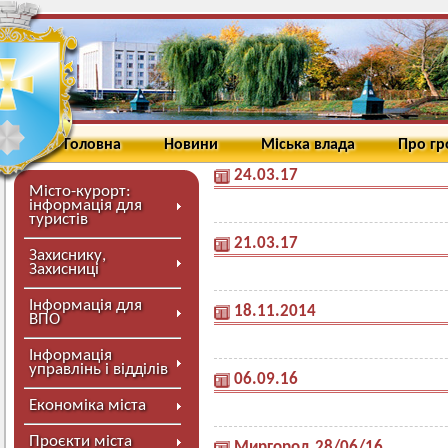
Головна
Новини
Міська влада
Про г
24.03.17
Місто-курорт:
інформація для
туристів
21.03.17
Захиснику,
Захисниці
Інформація для
18.11.2014
ВПО
Інформація
управлінь і відділів
06.09.16
Економіка міста
Проєкти міста
Миргород.28/06/16