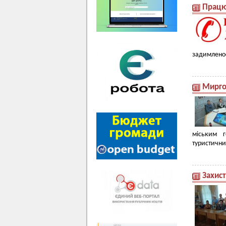
Працю
задимленост
Мирго
міським 
туристични
Захист