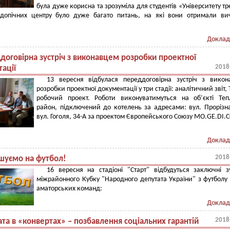
була дуже корисна та зрозуміла для студентів «Університету тр
підопічних центру було дуже багато питань, на які вони отримали ви
Доклад
договірна зустріч з виконавцем розробки проектної
2018
ації
13 вересня відбулася переддоговірна зустріч з викон
розробки проектної документації у три стадії: аналітичний звіт, 
робочий проект. Роботи виконуватимуться на об’єкті Те
район, підключений до котелень за адресами: вул. Прорізна
вул. Гоголя, 34-А за проектом Європейського Союзу MO.GE.DI.C
Доклад
2018
шуємо на футбол!
16 вересня на стадіоні "Старт" відбудуться заключні зу
міжрайонного Кубку "Народного депутата України" з футболу
аматорських команд:
Доклад
2018
та в «конвертах» – позбавлення соціальних гарантій