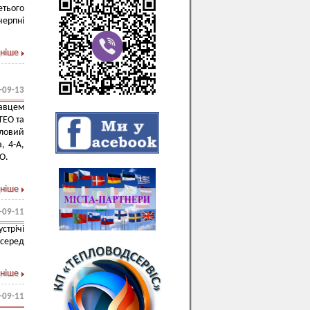
етього
черпні
ніше
-09-13
авцем
ТЕО та
пловий
, 4-А,
O.
ніше
-09-11
стрічі
 серед
ніше
-09-11