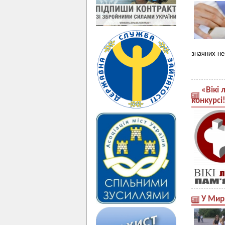
значних не
«Вікі 
конкурсі
У Мир