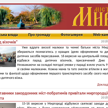
ська влада
Про громаду
Фотогалерея
Web-ка
2018
 візочків"
Уже вдруге веселі малюки та чемні батьки міста Мир
збираються позмагатись у кращих ідеях оформлення та д
дитячих засобів пересування. 16 вересня на центральній площі
відбувся парад дитячих візочків, присвячений Дню м
Незважаючи на складні погодні умови у параді взяло участь 9
зі своїми малюками. Кожна мама та тато змогли втілили в жит
уми та фантазії щодо оформлення першого транспортного засобу свого ма
 дитячого візка.
Доклад
тавники закордонних міст-побратимів привітали миргородців
2018
та
15-16 вересня у Миргороді відбулися святкові заходи 