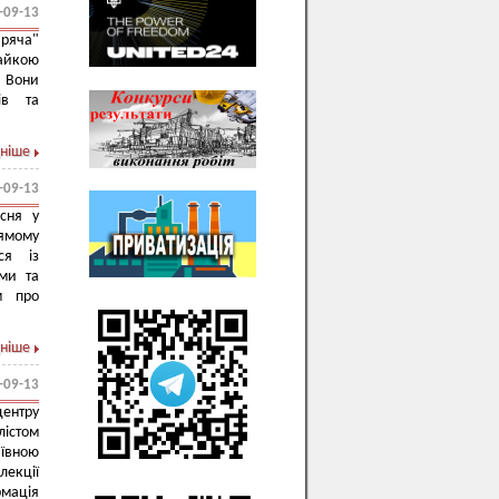
-09-13
ряча"
вайкою
 Вони
ів та
ніше
-09-13
сня у
рямому
ся із
ми та
м про
ніше
-09-13
центру
істом
ївною
лекції
рмація