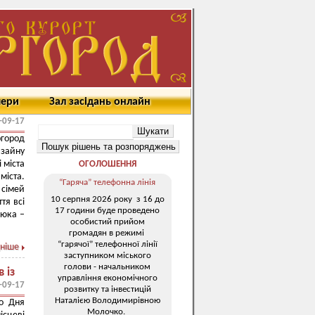
мери
Зал засідань онлайн
-09-17
город
изайну
 міста
ОГОЛОШЕННЯ
іста.
“Гаряча” телефонна лінія
 сімей
10 серпня 2026 року з 16 до
тя всі
17 години буде проведено
люка –
особистий прийом
громадян в режимі
“гарячої” телефонної лінії
ніше
заступником міського
голови - начальником
 із
управління економічного
-09-17
розвитку та інвестицій
Наталією Володимирівною
до Дня
Молочко.