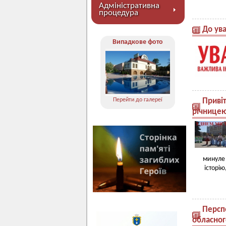
Адміністративна
процедура
До ува
Випадкове фото
Перейти до галереї
Привіт
річнице
минуле 
історію
Перспе
обласног