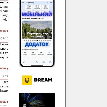
їні та
Центру
у залі
л щодо
 міст
ніше
-09-14
Гоголя
асного
м’яті
од та
ніше
-09-14
, яка
ься за
 інших
ніше