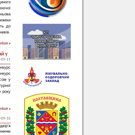
иного
цюючої
ньова
оміки
ить до
ників.
ніше
ай у
-09-11
онкурс
онкурс
рсом у
турної
о року
ніше
-09-10
вір'я
чними