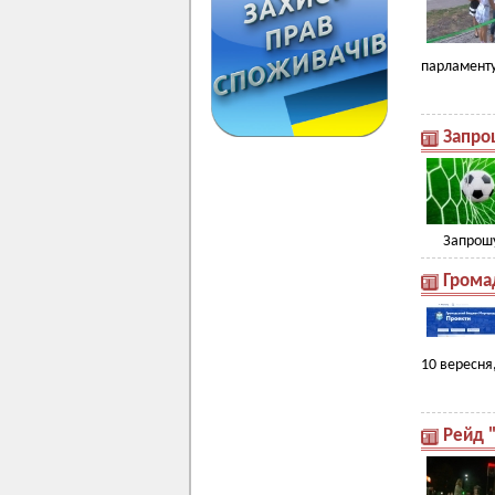
парламенту
Запро
Запрошу
Грома
10 вересня
Рейд 