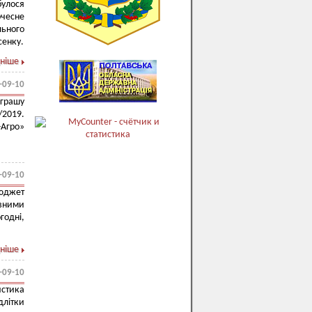
улося
очесне
льного
сенку.
ніше
-09-10
іграшу
/2019.
-Агро»
-09-10
юджет
овними
годні,
ніше
-09-10
истика
длітки