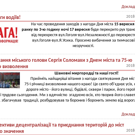
Доклад
2018
ги водіїв!
На час проведення заходів з нагоди Дня міста
15 вересн
ранку по 3-ю годину ночі 17 вересня
буде перекрито рух тран
від перехрестя вул.Гоголя-вул.Незалежності до перехрест
вул.Гоголя-вул.Я.Усика. Просимо вибачення за тимчасові
незручності.
ання міського голови Сергія Соломахи з Днем міста та 75-ю
2018
ю визволення
Шановні миргородці та наші гості!
Прийміть найщиріші вітання з нагоди святкування Дня міс
75-ї річниці визволення нашого краю! Це свято об’єднує усіх,
дороге місто - його вулиці, будівлі, сквери і парки, його геро
і трудове сьогодення. Ми з вдячністю згадуємо всіх, хто творив його славе
, збагачував традиції, розбудовував та боронив і боронить землю від ворог
Доклад
ктиви децентралізації та приєднання територій до міст
2018
о значення