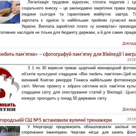
Легалізація трудових відносин, сплата податків і єд
соціального внеску – це законодавчо закріплені права пра
людини сьогодні та гарантоване майбутнє завтра. Ті
зарплата є однією із найбільших проблем сучасної екон
України. Виплата заробітної плати «у конвертах» призвод
гативних наслідків не тільки для бюджету держави, а й для самих праців
Доклад
любить пам’ятки» – сфотографуй пам’ятку для Вікіпедії і вигр
2018
!
З 1 по 30 вересня триває щорічний міжнародний фоток
об’єктів культурної спадщини «Вікі любить пам’ятки».Цей к
визнаний Книгою рекордів Гіннеса найбільшим фотоконку
світі. Метою проекту є зібрати світлини всіх пам’яток куль
спадщини світу для ілюстрування статей у Вікіпедії. Цьог
конкурс проходить у понад 50 державах світу.
Доклад
2018
городській СШ №5 встановили вуличні тренажери
У Миргороді продовжують облаштовувати шкільні под
спортивним інвентарем. Чергове місце для занять фізи