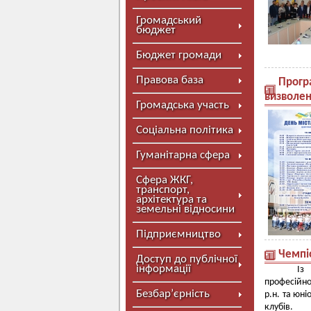
Громадський
бюджет
Бюджет громади
Правова база
Програ
визволен
Громадська участь
Соціальна політика
Гуманітарна сфера
Сфера ЖКГ,
транспорт,
архітектура та
земельні відносини
Підприємництво
Чемпіо
Доступ до публічної
інформації
Із
професійно
Безбар’єрність
р.н. та юн
клубів.