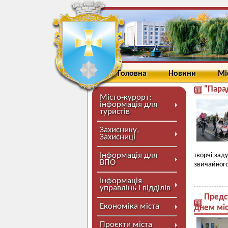
Головна
Новини
Мі
"Парад
Місто-курорт:
інформація для
туристів
Захиснику,
Захисниці
Інформація для
творчі зад
ВПО
звичайного
Інформація
управлінь і відділів
Предс
Економіка міста
Днем міс
Проєкти міста