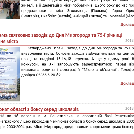
міста. Вітали з Днем народження місто-курорт не лише м
жителі, а й делегації з міст–побратимів. Цього року до нас пр
представники з міст Згожелець (Польща), Горна Орях
(Болгарія), Єкабпілс (Латвія), Анікщай (Литва) та Смолевічі (Біл
Доклад
ма святкових заходів до Дня Миргорода та 75-ї річниці
2018
ня міста
Затверджено план заходів до дня Миргорода та 75-ї р
визволення міста. Основні заходи відбуватимуться на центр
площі та стадіоні 15,16,18 вересня. А ще у цьому році 
конкурси, на які запрошують зареєструватися: парад віз
вишивана родина і фотографій "Місто в об'єктиві". Телеф
довідок 05355 5-20-69.
Доклад
2018
нат області з боксу серед школярів
 13 по 16 вересня в м. Решетилівка на спортивній базі Решетилівс
-аграрного ліцею проходив Чемпіонат області з боксу серед школярів 200
іорів 2003-2004 р.н. Місто Миргород представляли спортсмени трьох боксе