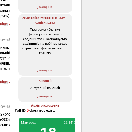
ісцеві
иїхали
Докладніше
овіца
орусь).
Зелене фермерство в галузі
садівництва
ніше
Програма «Зелене
фермерство в галузі
садівництва»: запрошуємо
-09-16
садівників на вебінар щодо
ічниці
отримання фінансування та
альній
грантів
буде 3
очків,
он для
Докладніше
Вакансії
ніше
Актуальні вакансії
Докладніше
Архів оголошень
-09-16
Poll ID
0
does not exist.
ького
5-2006
рських