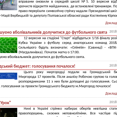
вправами оновили в середній школі №5. 10 вересня відб
урочисте відкриття майданчика, де встановлені тренажери. П
право перерізати символічну стрічку надали Президентові шкі
 Марії Вербицькій та депутату Полтавської обласної ради Костянтину Кірпо
Доклад
2018
шуємо вболівальників долучитися до футбольного свята
12 вересня на стадіоні "Старт" відбудеться 1/16 фіналу роз
Кубка України з футболу серед аматорських команд 2018
Сильнішого будуть визначати: «Олімпія» (Савинці) - «ВПК
(Магдалинівка). Початок матчу о 17:00.
ємо вболівальників долучитися до футбольного свята.
2018
дський бюджет: голосування почалося!
Цього року миргородці подали на Громадський б
Миргорода 17 проектів. Після аналізу Робочою групою та гол
розпорядниками 11 з них були допущені до голосування. Сьо
, голосування за проекти Громадського бюджету м.Миргород почалося!
Доклад
2018
"Урок"
Нині в Україні стрімко набирає обертів невтішна стат
правопорушень, скоєних неповнолітніми. Все частіше пі