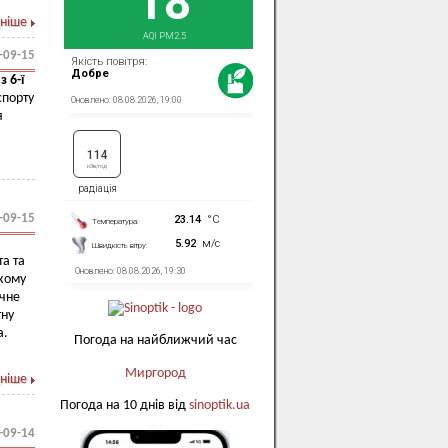
ніше
-09-15
я
з 6-ї
спорту
я
-09-15
та та
 кому
їчне
тну
а.
Погода на найближчий час
Миргород
ніше
Погода на 10 днів від
sinoptik.ua
-09-14