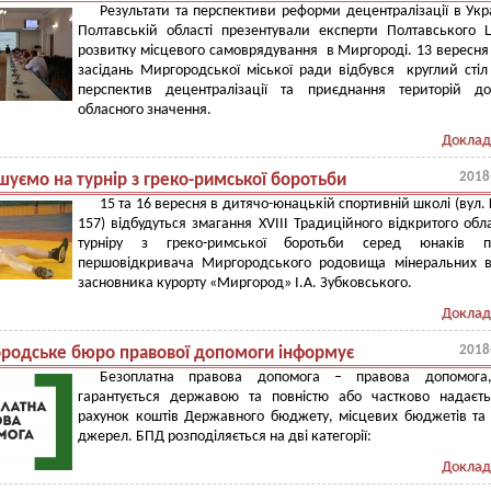
Результати та перспективи реформи децентралізації в Укра
Полтавській області презентували експерти Полтавського 
розвитку місцевого самоврядування в Миргороді. 13 вересня 
засідань Миргородської міської ради відбувся круглий сті
перспектив децентралізації та приєднання територій до
обласного значення.
Доклад
2018
шуємо на турнір з греко-римської боротьби
15 та 16 вересня в дитячо-юнацькій спортивній школі (вул. 
157) відбудуться змагання ХVІІІ Традиційного відкритого обл
турніру з греко-римської боротьби серед юнаків па
першовідкривача Миргородського родовища мінеральних в
засновника курорту «Миргород» І.А. Зубковського.
Доклад
2018
родське бюро правової допомоги інформує
Безоплатна правова допомога – правова допомога
гарантується державою та повністю або частково надаєт
рахунок коштів Державного бюджету, місцевих бюджетів та
джерел. БПД розподіляється на дві категорії:
Доклад