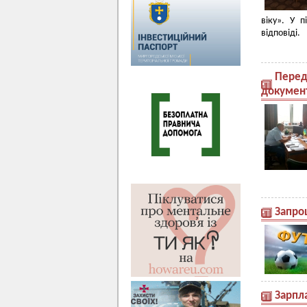
віку». У 
відповіді.
Перед
документ
Запро
Зарпла