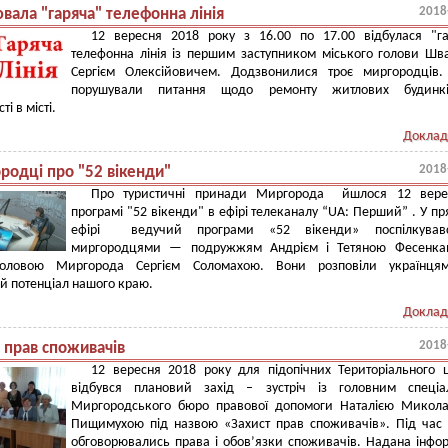
2018
вала "гаряча" телефонна лінія
12 вересня 2018 року з 16.00 по 17.00 відбулася "га
телефонна лінія із першим заступником міського голови Ш
Сергієм Олексійовичем. Додзвонилися троє миргородців.
порушували питання щодо ремонту житлових будинк
і в місті.
Доклад
2018
родці про "52 вікенди"
Про туристичні принади Миргорода йшлося 12 вере
програмі "52 вікенди" в ефірі телеканалу “UA: Перший” . У п
ефірі ведучий програми «52 вікенди» поспілкував
миргородцями — подружжям Андрієм і Тетяною Фесенка
головою Миргорода Сергієм Соломахою. Вони розповіли українця
й потенціал нашого краю.
Доклад
2018
 прав споживачів
12 вересня 2018 року для підопічних Територіального 
відбувся плановий захід – зустріч із головним спеціал
Миргородського бюро правової допомоги Наталією Микола
Пищимухою під назвою «Захист прав споживачів». Під час 
обговорювались права і обов’язки споживачів. Надана інфо