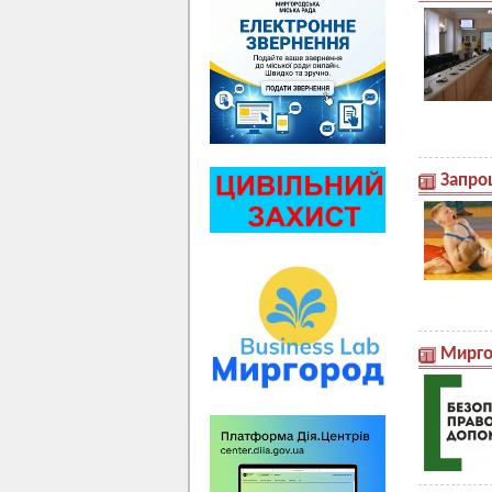
Запро
Мирго