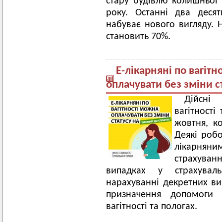
стару будівлю колишньої
року. Останні два десят
набуває нового вигляду. Н
становить 70%.
Е-лікарняні по вагітн
оплачувати без зміни с
Дійсні
вагітності
жовтня, к
Деякі роб
лікарняни
страхува
випадках у страхувал
нарахуванні декретних вип
призначення допомоги
вагітності та пологах.