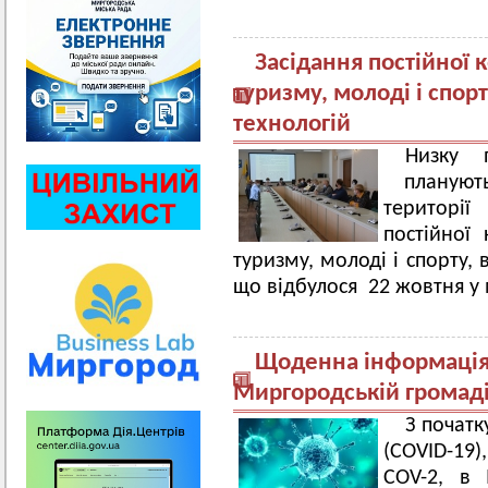
Засідання постійної к
туризму, молоді і спо
технологій
Низку 
планують
території
постійної 
туризму, молоді і спорту,
що відбулося 22 жовтня у 
Щоденна інформація 
Миргородській громад
З початк
(COVID-19)
COV-2, в 