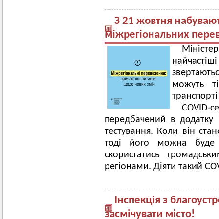
З 21 жовтня набувают
міжрегіональних пере
Міністе
найчастіші
звертаютьс
можуть ті
транспорті
COVID-с
передбачений в додатку “
тестування. Коли він стан
тоді його можна буде 
скористатись громадськ
регіонами. Діяти такий COV
Інспекція з благоуст
засмічувати місто!