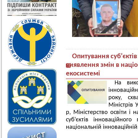
Опитування суб’єкті
виявлення змін в наці
екосистемі
На вико
інновацій
року, схв
Міністрів 
р, Міністерство освіти і 
суб'єктів інноваційног
національній інноваційній