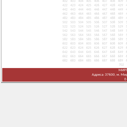
402
403
404
405
406
407
408
409
422
423
424
425
426
427
428
429
442
443
444
445
446
447
448
449
462
463
464
465
466
467
468
469
482
483
484
485
486
487
488
489
502
503
504
505
506
507
508
509
522
523
524
525
526
527
528
529
542
543
544
545
546
547
548
549
562
563
564
565
566
567
568
569
582
583
584
585
586
587
588
589
602
603
604
605
606
607
608
609
622
623
624
625
626
627
628
629
642
643
644
645
646
647
648
649
662
663
664
665
666
667
668
669
682
683
684
685
686
687
688
689
702
МИРГ
Адреса: 37600, м. Мирг
E