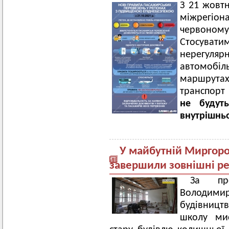
З 21 жовтн
міжрегіон
червоно
Стосува
нерегуля
автомобі
маршрута
транспорт
не будуть
внутрішнь
У майбутній Миргоро
завершили зовнішні р
За про
Володи
будівницт
школу мис