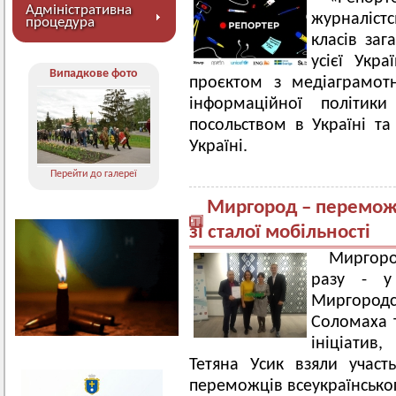
Адміністративна
журналіст
процедура
класів заг
усієї Укр
Випадкове фото
проєктом з медіаграмотн
інформаційної політик
посольством в Україні 
Україні.
Перейти до галереї
Миргород – переможе
зі сталої мобільності
Миргоро
разу - у
Миргород
Соломаха т
ініціатив
Тетяна Усик взяли участ
переможців всеукраїнськог