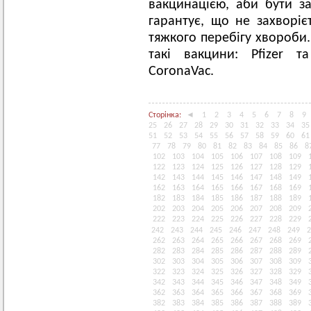
вакцинацією, аби бути 
гарантує, що не захворіє
тяжкого перебігу хвороби.
такі вакцини: Pfizer т
CoronaVac.
Сторінка:
◄
1
2
3
4
5
6
7
8
9
25
26
27
28
29
30
31
32
33
34
35
51
52
53
54
55
56
57
58
59
60
61
77
78
79
80
81
82
83
84
85
86
8
102
103
104
105
106
107
108
109
122
123
124
125
126
127
128
129
142
143
144
145
146
147
148
149
162
163
164
165
166
167
168
169
182
183
184
185
186
187
188
189
202
203
204
205
206
207
208
209
222
223
224
225
226
227
228
229
242
243
244
245
246
247
248
249
2
262
263
264
265
266
267
268
269
282
283
284
285
286
287
288
289
302
303
304
305
306
307
308
309
322
323
324
325
326
327
328
329
342
343
344
345
346
347
348
349
362
363
364
365
366
367
368
369
382
383
384
385
386
387
388
389