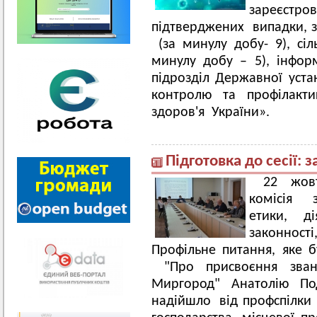
зареєс
підтверджених випадки, з
(за минулу добу- 9), сіл
минулу добу – 5), інфо
підрозділ Державної уст
контролю та профілакти
здоров'я України».
Підготовка до сесії: 
22 жов
комісія з
етики, ді
законності
Профільне питання, яке б
"Про присвоєння зван
Миргород" Анатолію По
надійшло від профспілки