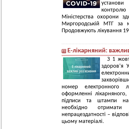
установи
контрол
Міністерства охорони з
Миргородській МТГ за м
Продовжують лікування
19
Е-лікарняний: важлив
З 1 жов
здоров’я 
електронни
захворівш
номер електронного л
оформленні лікарняного,
підписи та штампи на 
необхідно отримати
непрацездатності – відпові
цьому матеріалі.