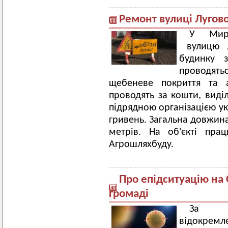
Ремонт вулиці Лугово
У Мирг
вулицю Л
будинку 
проводятьс
щебеневе покриття та а
проводять за кошти, виділ
підрядною організацією ук
гривень. Загальна довжина
метрів. На об'єкті пра
Агрошляхбуду.
Про епідситуацію на
громаді
За ін
відокрем