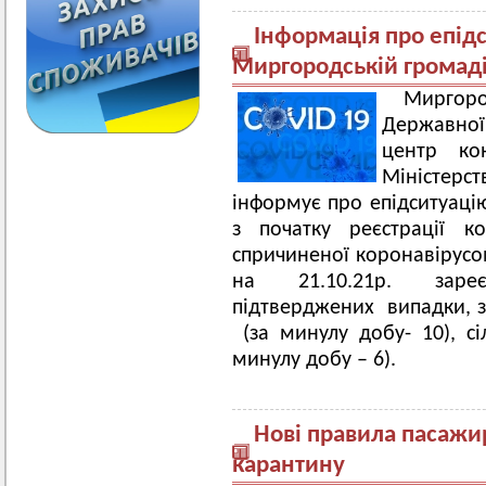
Інформація про епід
Миргородській громад
Миргоро
Державної
центр ко
Міністер
інформує про епідситуаці
з початку реєстрації ко
спричиненої коронавірусо
на 21.10.21р. заре
підтверджених випадки, з
(за минулу добу- 10), сі
минулу добу – 6).
Нові правила пасажи
карантину