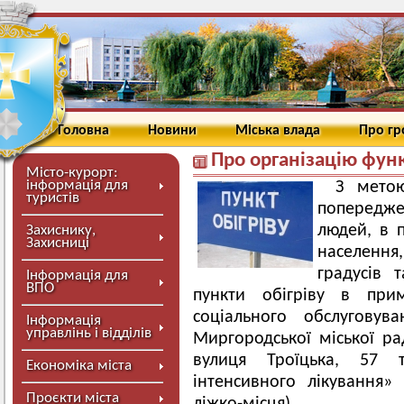
Головна
Новини
Міська влада
Про г
Про організацію функ
Місто-курорт:
інформація для
З метою
туристів
попередж
людей, в 
Захиснику,
Захисниці
населення,
градусів 
Інформація для
ВПО
пункти обігріву в прим
соціального обслуговув
Інформація
управлінь і відділів
Миргородської міської ра
вулиця Троїцька, 57 
Економіка міста
інтенсивного лікування»
Проєкти міста