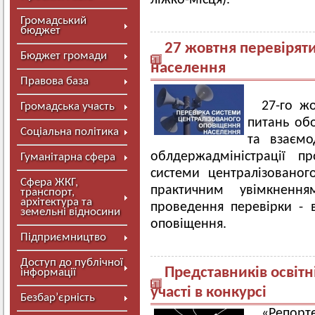
ліжко-місця).
Громадський
бюджет
27 жовтня перевірят
Бюджет громади
населення
Правова база
27-го ж
Громадська участь
питань обо
Соціальна політика
та взаємо
облдержадміністрації пр
Гуманітарна сфера
системи централізованог
Сфера ЖКГ,
практичним увімкненн
транспорт,
архітектура та
проведення перевірки - 
земельні відносини
оповіщення.
Підприємництво
Доступ до публічної
Представників освітн
інформації
участі в конкурсі
Безбар’єрність
«Репор