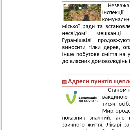
Незваж
Інспекці
комунальн
міської ради та встанов
несвідомі мешканці в
Гурамішвілі продовжуют
виносити гілки дерев, оп
інше побутове сміття на у
до власних домоволодінь і
Адреси пунктів щепл
Станом 
вакциною
тисяч осі
Миргородс
показник значний, але 
звичного життя. Лікарі з