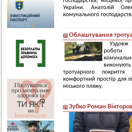
господарства, місцевої п
України. Анатолій Ол
комунального господарств
Облаштування троту
Уздовж
роботи 
комунальн
виконують
тротуарного покриття
комфортний простір для пі
міського пляжу.
Зубко Роман Вікторо