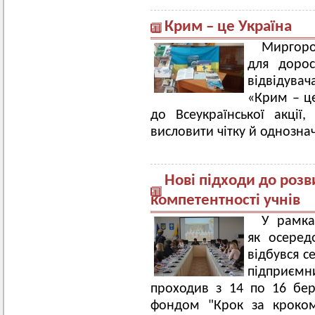
Крим – це Україна
Миргоро
для дорос
відвідув
«Крим – ц
до Всеукраїнської акці
висловити чітку й однознач
Нові підходи до роз
компетентності учнів
У рамка
як осеред
відбувся с
підприємн
проходив з 14 по 16 бер
фондом "Крок за кроком"