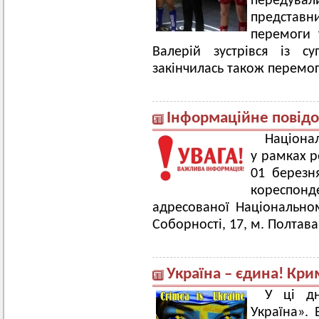
передувал
представн
перемоги 
Валерій зустрівся із с
закінчилась також перемог
Інформаційне повід
Націона
у рамках р
01 березн
кореспонде
адресованої Національном
Соборності, 17, м. Полтава
Україна – єдина! Кри
У ці д
Україна». 