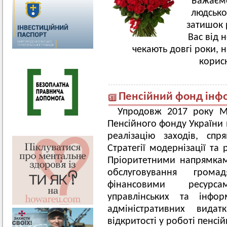
Бажаємо
людсько
затишок 
Вас від 
чекають довгі роки,
корис
Пенсійний фонд інф
Упродовж 2017 року Ми
Пенсійного фонду України 
реалізацію заходів, сп
Стратегії модернізації та
Пріоритетними напрямкам
обслуговування грома
фінансовими ресурс
управлінських та інфор
адміністративних видат
відкритості у роботі пенсі