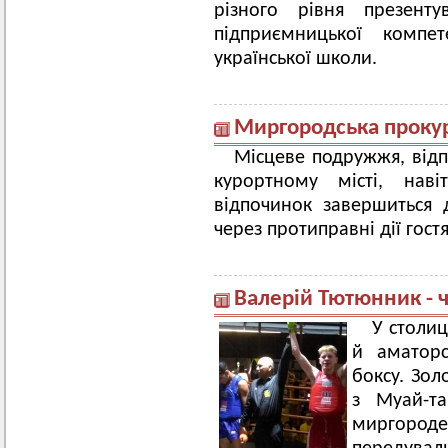
різного рівня презент
підприємницької компе
української школи.
Миргородська прокур
Місцеве подружжя, відпо
курортному місті, нав
відпочинок завершиться
через протиправні дії гостя
Валерій Тютюнник - ч
У столиц
й аматорс
боксу. Зол
з Муай-та
миргород