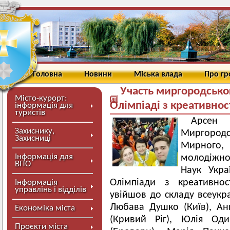
Головна
Новини
Міська влада
Про г
Участь миргородськог
Місто-курорт:
Олімпіаді з креативност
інформація для
туристів
Арсен
Захиснику,
Миргоро
Захисниці
Мирного,
Інформація для
молодіжног
ВПО
Наук Укра
Олімпіади з креативност
Інформація
управлінь і відділів
увійшов до складу всеукра
Любава Душко (Київ), А
Економіка міста
(Кривий Ріг), Юлія Оди
Проєкти міста