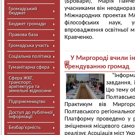
(Бровари), Марія Панч
учасниками він неодноразо
Громадський
бюджет
Міжнародних проектах МА
філософських наук, у
Бюджет громади
впровадження освітньої м
Правова база
Кравченко.
Громадська участь
Соціальна політика
У Миргороді вчили ін
брендуванню громад
Гуманітарна сфера
"Інформ
Сфера ЖКГ,
транспорт,
завдання, 
архітектура та
Цю тему об
земельні відносини
Полтавськ
Підприємництво
Практикум вів Миргоро
Полтавського регіонально
Доступ до публічної
інформації
Платформу проведено у р
зміцнення місцевого самов
Безбар’єрність
реалізує Асоціація міст Ук