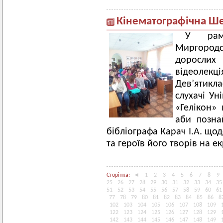
Кінематографічна Ш
У рам
Миргородсь
дорослих
відеолекці
Дев’ятикла
слухачі Ун
«Гелікон» 
аби позна
бібліографа Карач І.А. що
та героїв його творів на ек
Сторінка:
◄
1
2
3
4
5
6
7
8
9
25
26
27
28
29
30
31
32
33
34
35
51
52
53
54
55
56
57
58
59
60
61
77
78
79
80
81
82
83
84
85
86
8
102
103
104
105
106
107
108
109
122
123
124
125
126
127
128
129
142
143
144
145
146
147
148
149