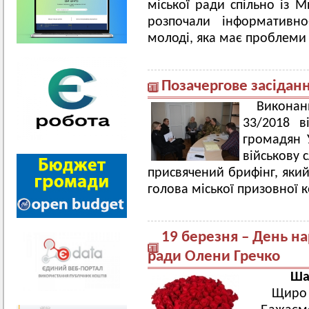
міської ради спільно із 
розпочали інформативно
молоді, яка має проблеми 
Позачергове засіданн
Викона
33/2018 в
громадян У
військову 
присвячений брифінг, який
голова міської призовної 
19 березня – День н
ради Олени Гречко
Ша
Щиро 