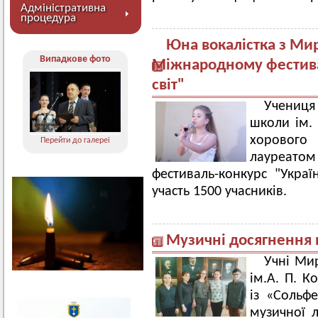
Адміністративна
процедура
Юна вокалістка з Ми
Випадкове фото
Міжнародному фестивал
світ"
Учениця
школи ім. 
хорового
Перейти до галереї
лауреато
фестиваль-конкурс "Украї
участь 1500 учасників.
Музичні досягнення
Учні Ми
ім.А. П. К
із «Сольфе
музичної л