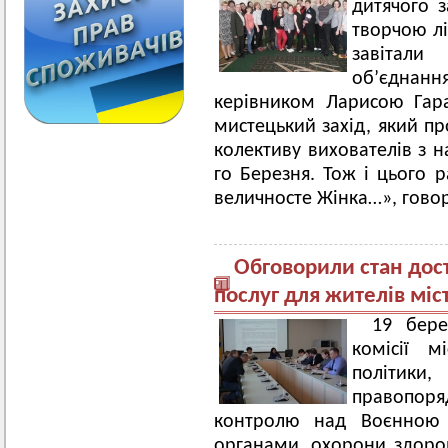
дитячого 
творчою л
завітали
об’єднан
керівником Ларисою Гар
мистецький захід, який пр
колективу вихователів з н
го Березня. Тож і цього 
величносте Жінка…», говор
Обговорили стан дост
послуг для жителів міс
19 бере
комісії м
політики
правопоря
контролю над Воєнною 
органами, охорони здоров