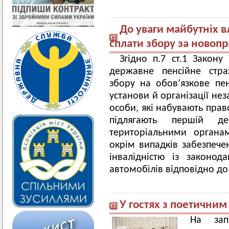
До уваги майбутніх в
сплати збору за новопр
Згідно п.7 ст.1 Закону
державне пенсійне стра
збору на обов’язкове пен
установи й організації не
особи, які набувають прав
підлягають першій де
територіальними органам
окрім випадків забезпече
інвалідністю із законод
автомобілів відповідно до
У гостях з поетичним
На зап