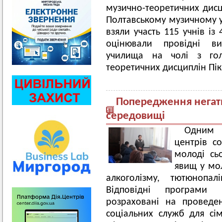
музично-теоретичних дисци
Полтавському музичному уч
взяли участь 115 учнів із
оцінювали провідні ви
училища на чолі з гол
теоретичних дисциплін Пік
Попередження негат
середовищі
Одним і
центрів со
молоді сь
явищ у мо
алкоголізму, тютюнопал
Відповідні програми 
розраховані на проведе
соціальних служб для сім