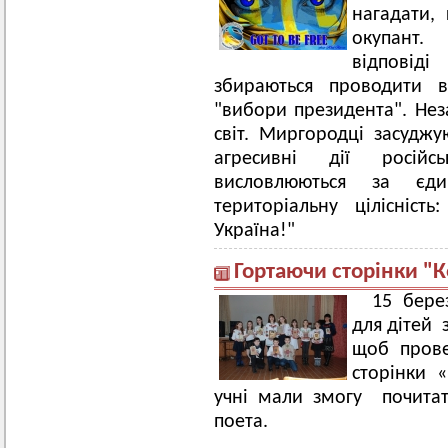
нагадати,
окупант.
відповід
збираються проводити 
"вибори президента". Нез
світ. Миргородці засудж
агресивні дії російс
висловлюються за єди
територіальну цілісніс
Україна!"
Гортаючи сторінки "
15 берез
для дітей з
щоб прове
сторінки «
учні мали змогу почитат
поета.