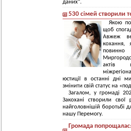
даних".
530 сімей створили т
Якою по
щоб спога
Авжеж ве
кохання, 
повинно 
Миргородсь
актів ц
міжрегіон
юстиції в останні дні м
змінити свій статус на «п
Загалом, у громаді 20
Закохані створили свої
найголовнішій боротьбі дл
нашу Перемогу.
Громада попрощалася