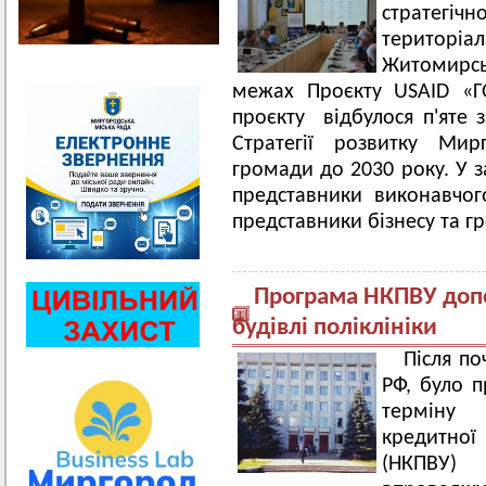
стратег
територ
Житомирсь
межах Проєкту USAID «ГО
проєкту відбулося п'яте 
Стратегії розвитку Мирг
громади до 2030 року. У з
представники виконавчого
представники бізнесу та гр
Програма НКПВУ доп
будівлі поліклініки
Після п
РФ, було 
терміну
кредитної
(НКПВУ)