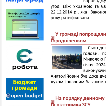
впроваджує
угоді між Україною та Є
22.12.2014 р., яка Законо
року ратифікована.
У громаді попрощали
Городніченком
Сьогодн
голови, п
Миколою Го
січня 202
виконую
Анатолійович був досвідч
духом і значним багажем 
На порядку денному 
та підтримка ЗСУ