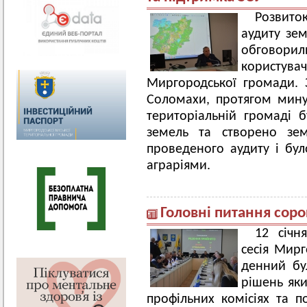
Розвито
аудиту зем
обговорил
користу
Миргородської громади. 
Соломахи, протягом мину
територіальній громаді 
земель та створено зем
проведеного аудиту і бул
аграріями.
Головні питання сорок
12 січн
сесія Мирг
денний бу
рішень яки
профільних комісіях та по