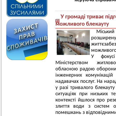
керуюча справам
У громаді триває під
можливого блекауту
Міський
розши
життєзаб
можливого 
У фокусі
Міністерством житлов
обласною радою оборони 
інженерних комунікацій
надавачах послуг. На нар
у разі тривалого блекаут
ситуаціях при низьких т
контексті йшлося про рез
злиття води з систем о
помешкань з відповідними