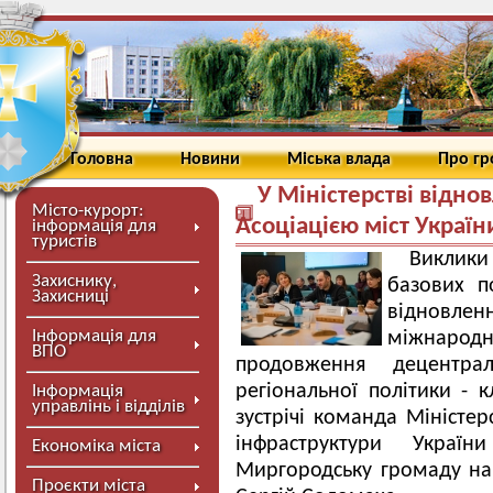
Головна
Новини
Міська влада
Про г
У Міністерстві віднов
Місто-курорт:
Асоціацією міст Україн
інформація для
туристів
Виклики
Захиснику,
базових по
Захисниці
відновл
Інформація для
міжнародн
ВПО
продовження децентра
регіональної політики - 
Інформація
управлінь і відділів
зустрічі команда Міністер
інфраструктури Украї
Економіка міста
Миргородську громаду на 
Проєкти міста