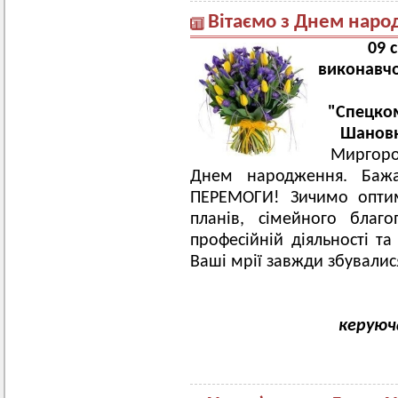
Вітаємо з Днем наро
09 
виконавчо
"Спецко
Шановн
Миргород
Днем народження. Бажа
ПЕРЕМОГИ! Зичимо оптимі
планів, сімейного благ
професійній діяльності та
Ваші мрії завжди збували
керуюч