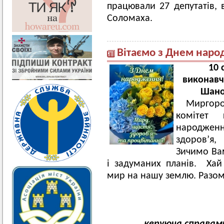
працювали 27 депутатів, в
Соломаха.
Вітаємо з Днем наро
10 
виконавч
Шано
Миргор
комітет
народженн
здоров’я,
Зичимо Вам
і задуманих планів. Хай
мир на нашу землю. Разо