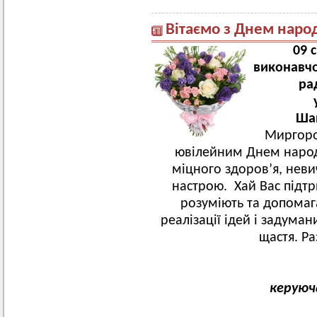
Вітаємо з Днем наро
09 
виконавчо
ра
Ша
Миргород
ювілейним Днем наро
міцного здоров’я, неви
настрою. Хай Вас підтр
розуміють та допомаг
реалізації ідей і задуман
щастя.
Ра
керуюч