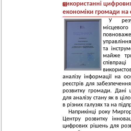
використанні цифрових
економіки громади на 
У резу
місцевог
повнова
управління
та інстру
майже тр
співпрац
використов
аналізу інформації на о
реєстрів для забезпечення
розвитку громади. Дані 
для аналізу стану як в ціл
в різних галузях та на під
Наприкінці року Мирго
Центру розвитку іннова
цифрових рішень для роз