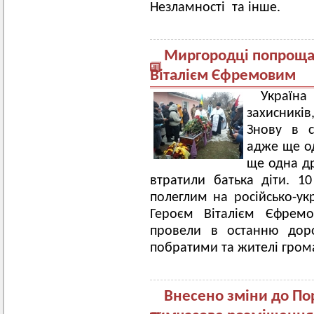
Незламності та інше.
Миргородці попрощал
Віталієм Єфремовим
Україн
захисникі
Знову в с
адже ще од
ще одна д
втратили батька діти. 1
полеглим на російсько-укр
Героєм Віталієм Єфре
провели в останню дорог
побратими та жителі гром
Внесено зміни до Пор