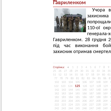
Гавриленком
Учора в
захисника
попрощали
110-ої ок
генерала-
Гавриленком. 28 грудня 
під час виконання бо
захисник отримав смертел
Сторінка:
◄
1
2
3
4
5
6
7
8
9
25
26
27
28
29
30
31
32
33
34
35
51
52
53
54
55
56
57
58
59
60
61
77
78
79
80
81
82
83
84
85
86
8
102
103
104
105
106
107
108
109
125
122
123
124
126
127
128
129
142
143
144
145
146
147
148
149
162
163
164
165
166
167
168
169
182
183
184
185
186
187
188
189
202
203
204
205
206
207
208
209
222
223
224
225
226
227
228
229
242
243
244
245
246
247
248
249