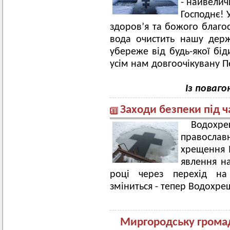
- найвелич
Господнє! 
здоров’я та божого благо
вода очистить нашу держ
убереже від будь-якої бід
усім нам довгоочікувану 
Із поваг
Заходи безпеки під 
Водохре
православн
хрещення І
явлення на
році через перехід на
зміниться - тепер Водохрещ
Миргородську громад