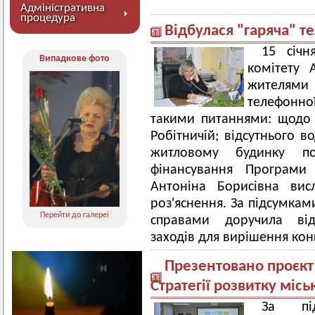
Адміністративна
процедура
Відбулася "гаряча" т
15 січн
Випадкове фото
комітету А
жителями
телефонн
такими питаннями: щодо у
Робітничій; відсутнього 
житловому будинку п
фінансування Програми
Антоніна Борисівна ви
роз'яснення. За підсумкам
Перейти до галереї
справами доручила ві
заходів для вирішення ко
Презентовано проєкт 
Стратегії розвитку міс
За під