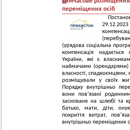
тимчасове розміщення
переміщених осіб
Постано
29.12.202
компенсац
(перебува
(урядова соціальна прог
компенсація надається
України, які є власника
наймачами (орендарями)
власності, спадкоємцями, 
розміщували у своїх жи
Порядку внутрішньо пере
вони повʼязані родинни
засноване на шлюбі та кр
батько, мати, діти, ону
покриття витрат, повʼя
внутрішньо переміщених о