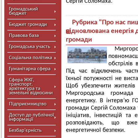
Сергій Соломаха.
Громадський
бюджет
Рубрика "Про нас пиш
Бюджет громади
відновлювана енергія 
Правова база
громади
Громадська участь
Миргор
повномасш
Соціальна політика
обстрілів 
Гуманітарна сфера
Під час відключень час
їхньої потужності не вист
Сфера ЖКГ,
транспорт,
Щоб убезпечити жителів 
архітектура та
земельні відносини
Миргородська громада 
енергетику. В інтерв’ю 
Підприємництво
громади Сергій Соломаха 
Доступ до публічної
ініціатив, інвестицій та
інформації
розповідають, що вж
енергетичної безпеки.
Безбар’єрність