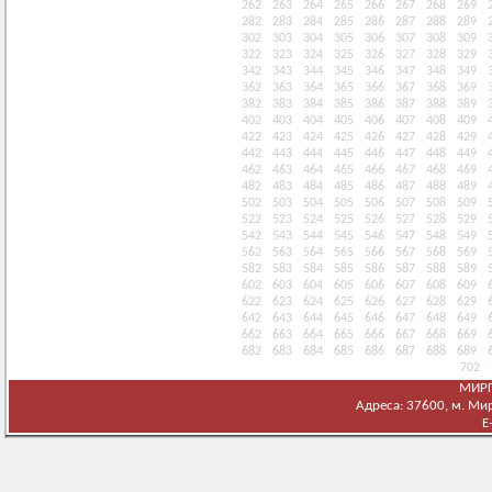
262
263
264
265
266
267
268
269
282
283
284
285
286
287
288
289
302
303
304
305
306
307
308
309
322
323
324
325
326
327
328
329
342
343
344
345
346
347
348
349
362
363
364
365
366
367
368
369
382
383
384
385
386
387
388
389
402
403
404
405
406
407
408
409
422
423
424
425
426
427
428
429
442
443
444
445
446
447
448
449
462
463
464
465
466
467
468
469
482
483
484
485
486
487
488
489
502
503
504
505
506
507
508
509
522
523
524
525
526
527
528
529
542
543
544
545
546
547
548
549
562
563
564
565
566
567
568
569
582
583
584
585
586
587
588
589
602
603
604
605
606
607
608
609
622
623
624
625
626
627
628
629
642
643
644
645
646
647
648
649
662
663
664
665
666
667
668
669
682
683
684
685
686
687
688
689
702
МИРГ
Адреса: 37600, м. Мирг
E