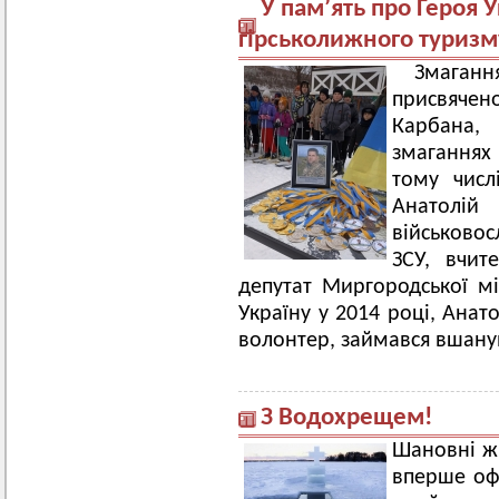
У пам’ять про Героя 
гірськолижного туризм
Змаган
присвячено
Карбана,
змаганнях 
тому числ
Анатолі
військово
ЗСУ, вчите
депутат Миргородської мі
Україну у 2014 році, Анат
волонтер, займався вшану
З Водохрещем!
Шановні жи
вперше офі