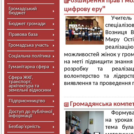
ꞌꞌРозширення прав і мо
цифрову еруꞌꞌ
Громадський
бюджет
Учитель
Бюджет громади
спеціаліз
Возниця В
Правова база
Миру Ост
Громадська участь
реалізац
можливостей жінок у грома
Соціальна політика
на меті підвищити знання 
Гуманітарна сфера
розробку та реалізаці
волонтерство та лідерс
Сфера ЖКГ,
транспорт,
виявлення та проведення г
архітектура та
земельні відносини
Підприємництво
Громадянська компет
Доступ до публічної
Формува
інформації
на уроках 
Безбар’єрність
тема була