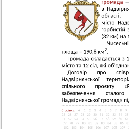
громада
— 
в Надвірня
області
місто Над
горбистій 
(32 км) на 
Чисельні
2
площа – 190,8 км
.
Громада складається з 1
місто та 12 сіл, які об’єдна
Договір про співр
Надвірнянської територі
спільного проєкту «
забезпечення сталог
Надвірнянської громад» пі
Сторінка:
◄
1
2
3
4
5
6
7
8
9
25
26
27
28
29
30
31
32
33
34
35
51
52
53
54
55
56
57
58
59
60
61
77
78
79
80
81
82
83
84
85
86
8
102
103
104
105
106
107
108
109