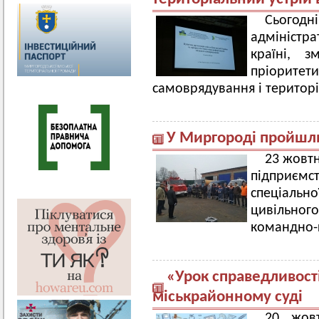
Сьогодн
адміністр
країні, з
пріоритет
самоврядування і територіа
У Миргороді пройшл
23 жовтн
підприємст
спеціаль
цивільного
командно-
«Урок справедливост
міськрайонному суді
20 жов