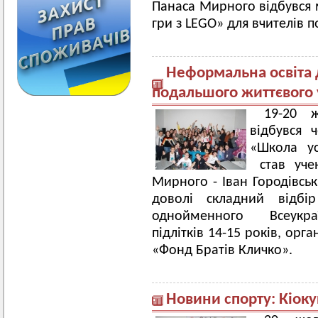
Панаса Мирного відбувся м
гри з LEGO» для вчителів п
Неформальна освіта д
подальшого життєвого 
19-20 
відбувся 
«Школа ус
став уче
Мирного - Іван Городівськ
доволі складний відб
однойменного Всеукраї
підлітків 14-15 років, ор
«Фонд Братів Кличко».
Новини спорту: Кіок