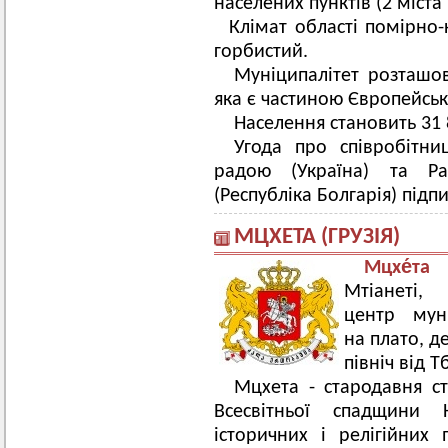
населених пунктів (2 міста і
Клімат області помірно-
горбистий.
Муніципалітет розташо
яка є частиною Європейсь
Населення становить 31 
Угода про співробітн
радою (Україна) та Р
(Республіка Болгарія) підп
МЦХЕТА (ГРУЗІЯ)
Мцхе́та
—
Мтіане
центр мун
на плато, де
північ від Тб
Мцхета - стародавня ст
Всесвітньої спадщини 
історичних і релігійних п