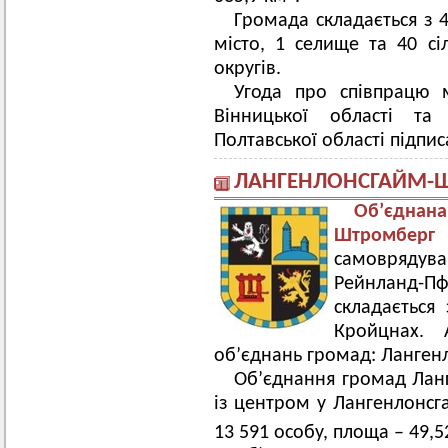
Громада складається з 4
місто, 1 селище та 40 сіл
округів.
Угода про співпрацю 
Вінницької області т
Полтавської області підпис
ЛАНГЕНЛОНСГАЙМ-Ш
Об’єднан
Штромберг
самоврядува
Рейнланд-Пф
складається
Кройцнах. 
об’єднань громад: Ланген
Об’єднання громад Ланг
із центром у Лангенлонсг
13 591 особу, площа – 49,5