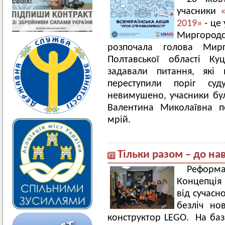
учасники
2019»
- це 
Миргород
розпочала голова Мирг
Полтавської області Ку
задавали питання, які
переступили поріг суд
невимушено, учасники бу
Валентина Миколаївна по
мрій.
Тільки разом – до на
Реформа 
Концепція
від сучасн
безліч нов
конструктор LEGO. На базі