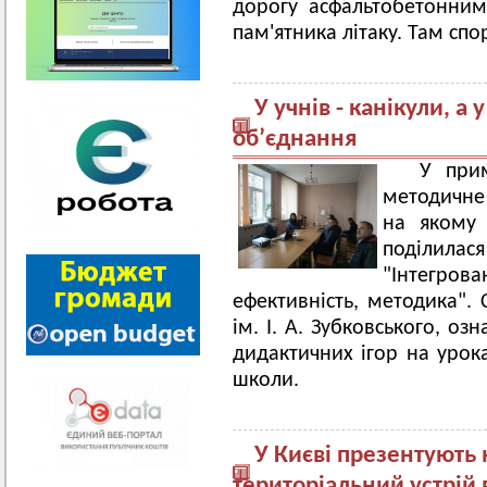
дорогу асфальтобетонни
пам'ятника літаку. Там сп
У учнів - канікули, а 
об’єднання
У примі
методичне
на якому
поділил
"Інтегров
ефективність, методика".
ім. І. А. Зубковського, о
дидактичних ігор на урок
школи.
У Києві презентують 
територіальний устрій в