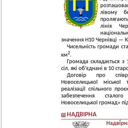
розташован
лівому б
прол
лінія Ч
національ
значення Н10 Чернівці — 
Чисельність громади ста
2
км
.
Громада складається з 1
сіл, які об’єднані в 10 ста
Договір про співр
Новоселицької міської
реалізації спільного пр
забезпечення сталог
Новоселицької громад» під
НАДВІРНА
Надві́