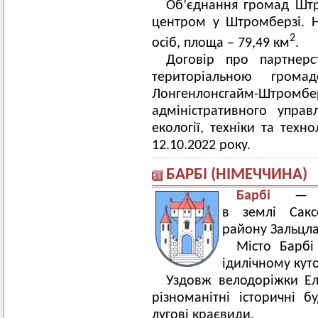
Об’єднання громад Штр
центром у Штромберзі. Н
2
осіб, площа – 79,49 км
.
Договір про партнер
територіальною гром
Лонгенлонсгайм-Штромбе
адміністративного управл
екології, техніки та техн
12.10.2022 року.
БАРБІ (НІМЕЧЧИНА)
Барбі
— міс
в землі Сакс
району Зальцл
Місто Барб
ідилічному кут
Уздовж велодоріжки Ел
різноманітні історичні б
лугові краєвиди.