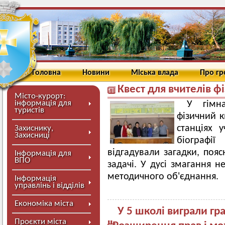
Головна
Новини
Міська влада
Про г
Квест для вчителів ф
Місто-курорт:
інформація для
У гімна
туристів
фізичний к
станціях у
Захиснику,
Захисниці
біографії
відгадували загадки, пояс
Інформація для
ВПО
задачі. У дусі змагання 
методичного об'єднання.
Інформація
управлінь і відділів
Економіка міста
У 5 школі виграли гр
Проєкти міста