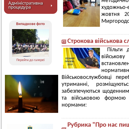
методично
Адміністративна
художньо-е
процедура
жовтня 20
Миргородсь
Випадкове фото
Строкова військова с
Пільги 
військо
Перейти до галереї
встановл
нормат
Військовослужбовці пер
утриманні, розміщуют
забезпечуються щоденни
та військовою формою 
нормами:
Рубрика "Про нас пи