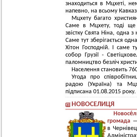
знаходиться в Мцхеті, нем
напевно, на всьому Кавказі
Мцхету багато христия
Саме в Мцхету, тоді ще
звістку Свята Ніна, одна з
Саме тут зберігається одн
Хітон Господній. І саме т
собор Грузії - Светіцхо
паломництво безліч христия
Населення становить 760
Угода про співробітн
радою (Україна) та Мцх
підписана 01.08.2015 року.
НОВОСЕЛИЦЯ
Новосе
громада
— 
в Чернівец
Адміністр