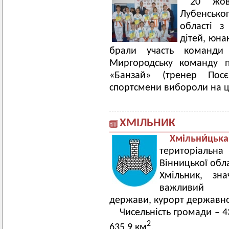
20 жов
Лубенськог
області з
дітей, юна
брали участь команди 
Миргородську команду п
«Банзай» (тренер Пос
спортсмени вибороли на ц
ХМІЛЬНИК
Хмільни́цьк
територіальна
Вінницької обла
Хмільник, зн
важливий
держави, курорт державно
Чисельність громади – 4
2
635,9 км
.