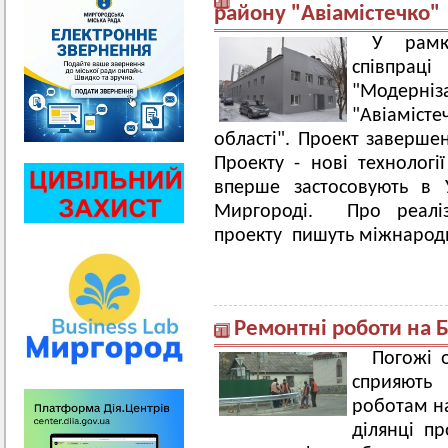
району "Авіамістечко"
У рамк
співпрац
"Модер
"Авіаміст
області". Проект завершен
Проекту - нові технологі
вперше застосовують в 
Миргороді. Про реаліз
проекту пишуть міжнародн
Ремонтні роботи на Б
Погожі 
сприяють
роботам на
ділянці п