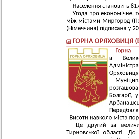
Населення становить 81
Угода про економічне, т
між містами Миргород (Пол
(Німеччина) підписана у 20
ГОРНА ОРЯХОВИЦЯ (
Горна
в Велико
Адміністра
Оряховиця
Муніц
розташов
Болгарії, 
Арбанашс
Передбалк
Висоти навколо міста пор
Це другий за величи
Тирновської області. До