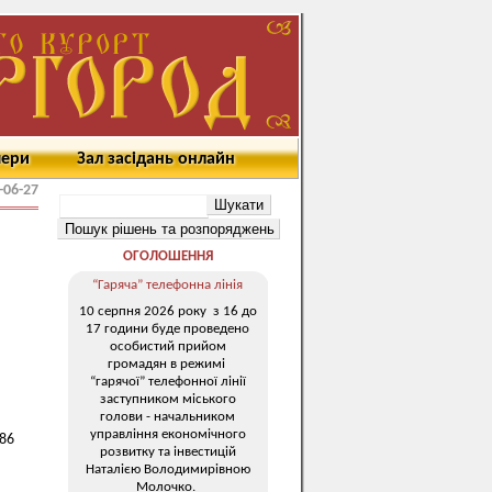
мери
Зал засідань онлайн
-06-27
ОГОЛОШЕННЯ
“Гаряча” телефонна лінія
10 серпня 2026 року з 16 до
17 години буде проведено
особистий прийом
громадян в режимі
“гарячої” телефонної лінії
заступником міського
голови - начальником
управління економічного
-86
розвитку та інвестицій
Наталією Володимирівною
Молочко.