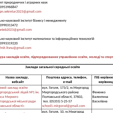
ет природничих і аграрних наук
80953966847
fpn.sekretar2023@gmail.com
но-науковий інститут бізнесу і менеджменту
80990313472
nnieb2023@gmail.com
но-науковий інститут математики та інформаційних технологій
80993319220
ifmit.ltsnu@gmail.com
ура закладів освіти, підпорядкованих управлінню освіти, молоді та спор
Заклади загальної середньої освіти
Назва закладу,
Поштова адреса, телефон,
ПІБ керівни
вебсайт
e-mail
керівниц
ний заклад освіти
вул. Гоголя, 173/2, м.Миргород
ргородський ліцей №1 ім.
Миргородського району
Фененко
аса Мирного
Полтавської області, 37602,
Валентина
ородської міської ради
тел. (05355) 5-25-57
Василівна
авської області»
school1.mirgorod@gmail.com
вул. Гоголя, 10, м.Миргород