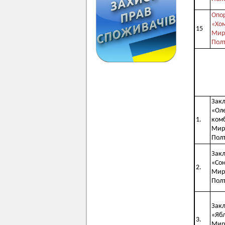
Опор
«Хом
15
Мирг
Полт
Закл
«Оле
1.
комб
Мирг
Полт
Закл
«Сон
2.
Мирг
Полт
Закл
«Ябл
3.
Мирг