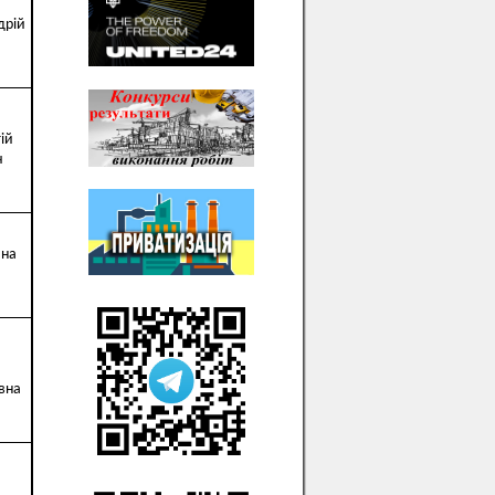
дрій
ій
ч
ина
ївна