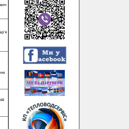
ович
ар’я
вна
лій