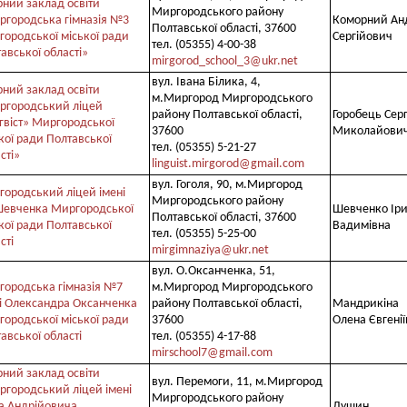
ний заклад освіти
Миргородського району
ргородська гімназія №3
Коморний Ан
Полтавської області, 37600
ородської міської ради
Сергійович
тел. (05355) 4-00-38
авської області»
mirgorod_school_3@ukr.net
вул. Івана Білика, 4,
ний заклад освіти
м.Миргород Миргородського
ргородський ліцей
району Полтавської області,
Горобець Серг
гвіст» Миргородської
37600
Миколайови
кої ради Полтавської
тел. (05355) 5-21-27
сті»
linguist.mirgorod@gmail.com
вул. Гоголя, 90, м.Миргород
ородський ліцей імені
Миргородського району
Шевченка Миргородської
Шевченко Ір
Полтавської області, 37600
кої ради Полтавської
Вадимівна
тел. (05355) 5-25-00
сті
mirgimnaziya@ukr.net
вул. О.Оксанченка, 51,
ородська гімназія №7
м.Миргород Миргородського
і Олександра Оксанченка
району Полтавської області,
Мандрикіна
ородської міської ради
37600
Олена Євгені
авської області
тел. (05355) 4-17-88
mirschool7@gmail.com
ний заклад освіти
вул. Перемоги, 11, м.Миргород
городський ліцей імені
Миргородського району
а Андрійовича
Лушин