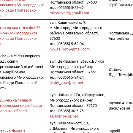
Полтавської області, 37600
овського Миргородської
Юрій Василь
тел. (05355) 5-25-82
кої ради Полтавської
mirshkola9@gmail.com
сті»
вул. Кашинського, 9,
ородська гімназія №2
м.Миргород Миргородського
ікон» Миргородської
району Полтавської області,
Полтавська Д
кої ради Полтавської
37600
Анатоліївна
сті
тел. (05355) 5-62-04
nvk.gelikon@gmail.com
ківська філія Опорного
аду освіти
вул. Центральна, 26Б, с.Білики
городський ліцей імені
Миргородського району
Улізько
а Андрійовича
Полтавської області, 37661
Лідія Тимофії
овського Миргородської
тел. (05355) 5-34-24
кої ради Полтавської
bilyky_zow@ukr.net
сті»
вул. Шкільна,17А, с.Гаркушинці,
ушинська гімназія
Миргородського району
Іщенко Анато
ородської міської ради
Полтавської області, 37670
Васильович
авської області
тел. (05355) 30-5-75
garkysh@ukr.net
вул. Незалежності, 10,
с.Дібрівка, Миргородського
івська гімназія
Гуржій