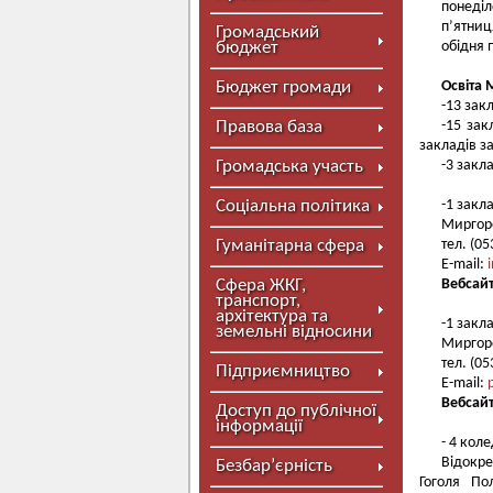
понеділо
п’ятниця
Громадський
бюджет
обідня 
Бюджет громади
Освіта 
-13 закл
Правова база
-15 зак
закладів за
Громадська участь
-3 закл
Соціальна політика
-1 закл
Миргоро
Гуманітарна сфера
тел. (0
E-mail:
Сфера ЖКГ,
Вебсай
транспорт,
архітектура та
-1 закл
земельні відносини
Миргор
тел. (05
Підприємництво
E-mail:
Вебсай
Доступ до публічної
інформації
- 4 кол
Відокр
Безбар’єрність
Гоголя По