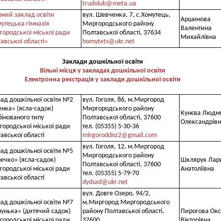
trudolub@meta.ua
ний заклад освіти
вул. Шевченка, 7, с.Хомутець,
Аршинова
утецька гімназія
Миргородського району
Валентина
ородської міської ради
Полтавської області, 37634
Михайлівна
авської області»
homytets@ukr.net
Заклади дошкільної освіти
Вільні місця у закладах дошкільної освіти
Електронна реєстрація у заклади дошкільної освіти
ад дошкільної освіти №2
вул. Гоголя, 86, м.Миргород
нка» (ясла-садок)
Миргородського району
Кунєва Людм
інованого типу
Полтавської області, 37600
Олександрів
ородської міської ради
тел. (05355) 5-30-36
авської області
mirgoroddnz2@gmail.com
вул. Гоголя, 12, м.Миргород
ад дошкільної освіти №5
Миргородського району
ечко» (ясла-садок)
Шклярук Лар
Полтавської області, 37600
ородської міської ради
Анатоліївна
тел. (05355) 5-79-70
авської області
dydsad@ukr.net
вул. Довге Озеро, 94/2,
ад дошкільної освіти №7
м.Миргород Миргородського
унька» (дитячий садок)
району Полтавської області,
Пирогова Ок
ородської міської ради
37600
Вікторівна