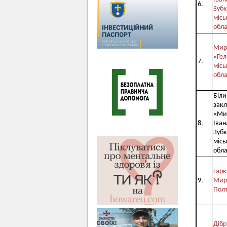
6.
Зубк
місь
обла
Мирг
«Гел
7.
місь
обла
Біли
закл
«Мир
8.
Іван
Зубк
місь
обла
Гарк
9.
Мирг
Полт
Дібр