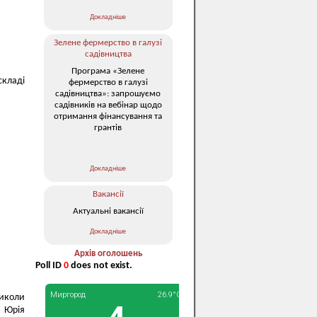
Докладніше
Зелене фермерство в галузі
садівництва
Програма «Зелене
складі
фермерство в галузі
садівництва»: запрошуємо
садівників на вебінар щодо
отримання фінансування та
грантів
Докладніше
Вакансії
Актуальні вакансії
Докладніше
Архів оголошень
Poll ID
0
does not exist.
Миколи
і Юрія