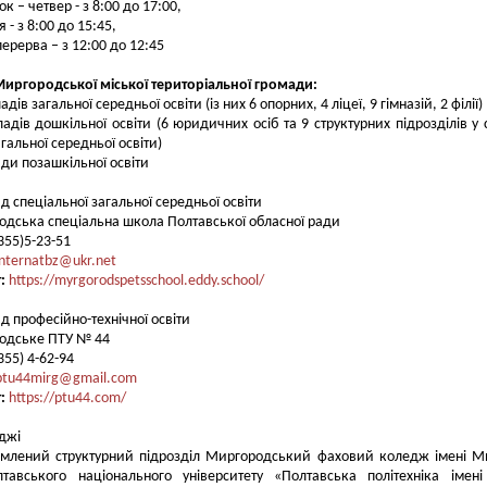
к – четвер - з 8:00 до 17:00,
 - з 8:00 до 15:45,
перерва – з 12:00 до 12:45
Миргородської міської територіальної громади:
адів загальної середньої освіти (із них 6 опорних, 4 ліцеї, 9 гімназій, 2 філії)
ладів дошкільної освіти (6 юридичних осіб та 9 структурних підрозділів у 
гальної середньої освіти)
ади позашкільної освіти
ад спеціальної загальної середньої освіти
дська спеціальна школа Полтавської обласної ради
5355)5-23-51
internatbz@ukr.net
т:
https://myrgorodspetsschool.eddy.school/
ад професійно-технічної освіти
одське ПТУ № 44
355) 4-62-94
ptu44mirg@gmail.com
т:
https://ptu44.com/
еджі
емлений структурний підрозділ Миргородський фаховий коледж імені 
лтавського національного університету «Полтавська політехніка імен