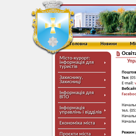
Головна
Новини
Мі
Освіт
Місто-курорт:
Упр
інформація для
туристів
Поштов
Захиснику,
Тел:
(05
Захисниці
E-mail:
Вебсай
Інформація для
Facebo
ВПО
Начальн
Інформація
тел. (05
управлінь і відділів
Начальн
Начальн
Економіка міста
Режим 
Проєкти міста