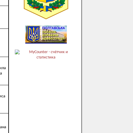
ила
на
иса
сана