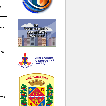
на
лія
иса
ктор
ч