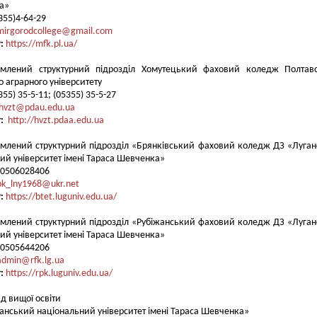
а»
5355)4-64-29
mirgorodcollege@gmail.com
т:
https://mfk.pl.ua/
емлений структурний підрозділ Хомутецький фаховий коледж Полтавс
 аграрного університету
355) 35-5-11; (05355) 35-5-27
hvzt@pdau.edu.ua
т:
http://hvzt.pdaa.edu.ua
млений структурний підрозділ «Брянківський фаховий коледж ДЗ «Луга
ий університет імені Тараса Шевченка»
80506028406
bk_lny1968@ukr.net
:
https://btet.luguniv.edu.ua/
млений структурний підрозділ «Рубіжанський фаховий коледж ДЗ «Луга
ий університет імені Тараса Шевченка»
80505644206
admin@rfk.lg.ua
т:
https://rpk.luguniv.edu.ua/
ад вищої освіти
анський національний університет імені Тараса Шевченка»