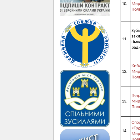
10.
Мирг
Полт
Зубі
закл
11.
гімн
ради
Киби
12.
Мирг
Полт
Петр
13.
Мирг
Полт
Опор
«Тру
14.
Мирг
Полт