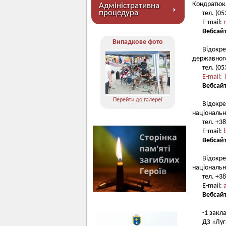
Кондратюк
Адміністративна
процедура
тел. (0
E-mail:
Вебсай
Випадкове фото
Відокр
державного
тел. (05
E-mail:
Вебсай
Перейти до галереї
Відокре
національн
тел. +3
E-mail:
Вебсайт
Відокре
національн
тел. +3
E-mail:
Вебсай
-1 закл
ДЗ «Луг