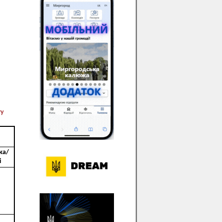
ту
ка/
і