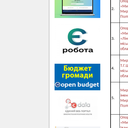
Опор
«Ми
2.
Мирг
Полт
Опор
«Ми
3.
«Лін
місь
обла
Мирг
Т.Г.
4.
місь
обла
Мирг
імен
5.
Мирг
Полт
Опор
«Мир
Іван