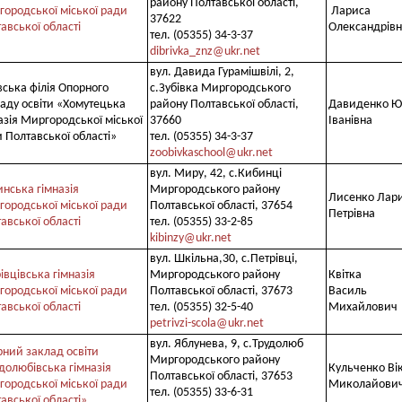
району Полтавської області,
ородської міської ради
Лариса
37622
авської області
Олександрів
тел. (05355) 34-3-37
dibrivka_znz@ukr.net
вул. Давида Гурамішвілі, 2,
вська філія Опорного
с.Зубівка Миргородського
аду освіти «Хомутецька
району Полтавської області,
Давиденко Ю
азія Миргородської міської
37660
Іванівна
 Полтавської області»
тел. (05355) 34-3-37
zoobivkaschool@ukr.net
вул. Миру, 42, с.Кибинці
нська гімназія
Миргородського району
Лисенко Лар
ородської міської ради
Полтавської області, 37654
Петрівна
авської області
тел. (05355) 33-2-85
kibinzy@ukr.net
вул. Шкільна,30, с.Петрівці,
івцівська гімназія
Миргородського району
Квітка
ородської міської ради
Полтавської області, 37673
Василь
авської області
тел. (05355) 32-5-40
Михайлович
petrivzi-scola@ukr.net
вул. Яблунева, 9, с.Трудолюб
ний заклад освіти
Миргородського району
долюбівська гімназія
Кульченко Ві
Полтавської області, 37653
ородської міської ради
Миколайови
тел. (05355) 33-6-31
авської області»