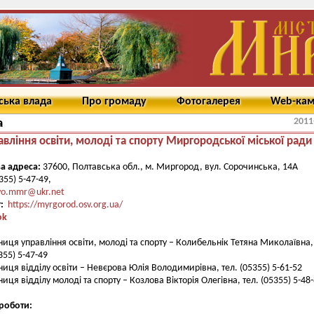
ська влада
Про громаду
Фотогалерея
Web-ка
2011
а
авління освіти, молоді та спорту Миргородської міської ради
а адреса:
37600, Полтавська обл., м. Миргород, вул. Сорочинська, 14А
355) 5-47-49,
vo.mmr@ukr.net
т:
https://myrgorod.osv.org.ua/
ok
иця управління освіти, молоді та спорту – Колибельнік Тетяна Миколаївна,
355) 5-47-49
иця відділу освіти – Невєрова Юлія Володимирівна, тел. (05355) 5-61-52
иця відділу молоді та спорту – Козлова Вікторія Олегівна, тел. (05355) 5-48
роботи: