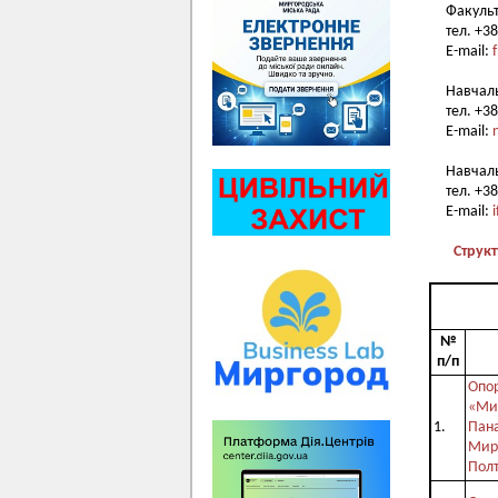
Факульт
тел. +3
E-mail:
Навчаль
тел. +3
E-mail:
Навчаль
тел. +3
E-mail:
Структ
№
п/п
Опор
«Ми
1.
Пан
Мирг
Полт