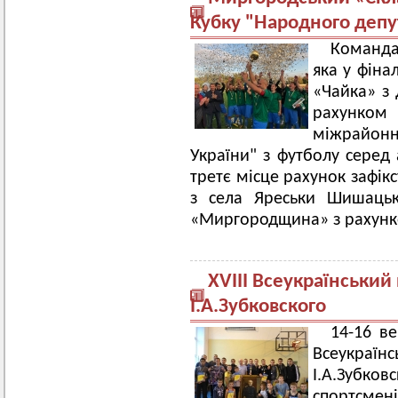
Кубку "Народного депу
Команда
яка у фіна
«Чайка» з 
рахунком 
міжрайон
України" з футболу серед
третє місце рахунок зафі
з села Яреськи Шишаць
«Миргородщина» з рахунк
ХVIII Всеукраїнський
І.А.Зубковского
14-16 в
Всеукраї
І.А.Зубков
спортсмен