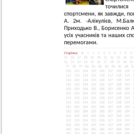
точилися 
спортсмени, як завжди, по
А. 2м. -Алікулієв, М.Бал
Приходько В., Борисенко А
усіх учасників та наших с
перемогами.
Сторінка:
◄
1
2
3
4
5
6
7
8
9
25
26
27
28
29
30
31
32
33
34
35
51
52
53
54
55
56
57
58
59
60
61
77
78
79
80
81
82
83
84
85
86
8
102
103
104
105
106
107
108
109
122
123
124
125
126
127
128
129
142
143
144
145
146
147
148
149
162
163
164
165
166
167
168
169
182
183
184
185
186
187
188
189
202
203
204
205
206
207
208
209
222
223
224
225
226
227
228
229
242
243
244
245
246
247
248
249
262
263
264
265
266
267
268
269
282
283
284
285
286
287
288
289
302
303
304
305
306
307
308
309
322
323
324
325
326
327
328
329
342
343
344
345
346
347
348
349
362
363
364
365
366
367
368
369
382
383
384
385
386
387
388
389