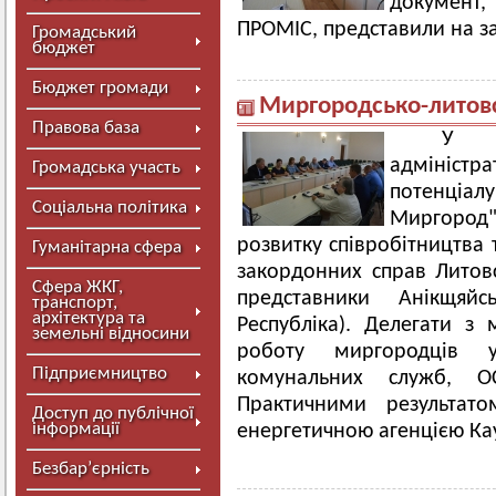
документ,
ПРОМІС, представили на за
Громадський
бюджет
Бюджет громади
Миргородсько-литовс
Правова база
У р
адмініст
Громадська участь
потенціалу
Соціальна політика
Миргород
розвитку співробітництва 
Гуманітарна сфера
закордонних справ Литовс
Сфера ЖКГ,
представники Анікщяйсь
транспорт,
архітектура та
Республіка). Делегати з
земельні відносини
роботу миргородців у
Підприємництво
комунальних служб, О
Практичними результато
Доступ до публічної
інформації
енергетичною агенцією Ка
Безбар’єрність