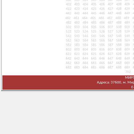
402
403
404
405
406
407
408
409
422
423
424
425
426
427
428
429
442
443
444
445
446
447
448
449
462
463
464
465
466
467
468
469
4
482
483
484
485
486
487
488
489
502
503
504
505
506
507
508
509
522
523
524
525
526
527
528
529
542
543
544
545
546
547
548
549
562
563
564
565
566
567
568
569
582
583
584
585
586
587
588
589
602
603
604
605
606
607
608
609
622
623
624
625
626
627
628
629
642
643
644
645
646
647
648
649
662
663
664
665
666
667
668
669
682
683
684
685
686
687
688
689
702
МИРГ
Адреса: 37600, м. Мирг
E