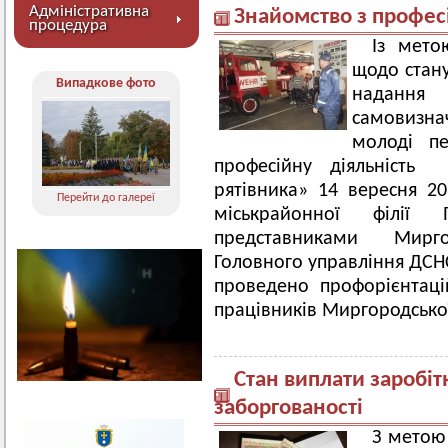
Адміністративна
Знайомство з профес
процедура
Із мето
щодо стану
Випадкове фото
надання
самовизн
молоді пе
професійну діяльність
рятівника» 14 вересня 2
Перейти до галереї
міськрайонної філії
представниками Мирг
Головного управління ДСНС
проведено профорієнтаційн
працівників Миргородської 
Стан виплати заробіт
заборгованості
З метою