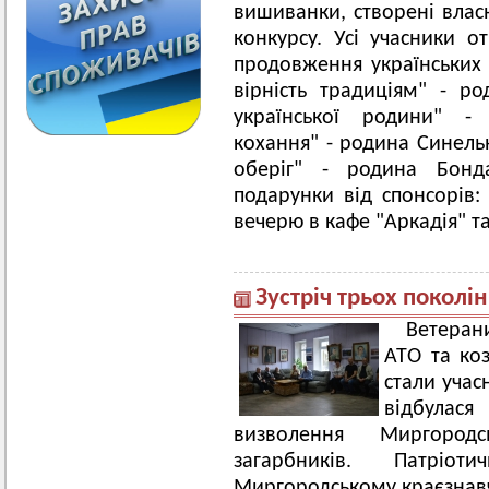
вишиванки, створені влас
конкурсу. Усі учасники о
продовження українських 
вірність традиціям" - ро
української родини" -
кохання" - родина Синель
оберіг" - родина Бонд
подарунки від спонсорів: 
вечерю в кафе "Аркадія" т
Зустріч трьох поколін
Ветеран
АТО та ко
стали учас
відбулас
визволення Миргород
загарбників. Патріо
Миргородському краєзнавч