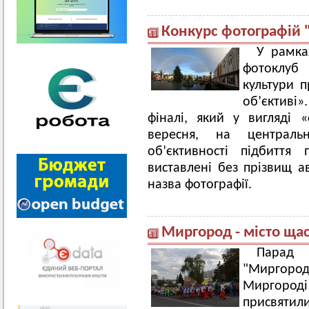
Конкурс фотографій "
У рамка
фотоклуб
культури п
об’єктиві»
фіналі, який у вигляді 
вересня, на централ
об’єктивності підбиття
виставлені без прізвищ а
назва фотографії.
Миргород - місто ща
Парад 
"Миргород
Миргороді
присвят