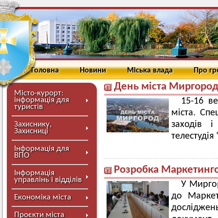
Головна
Новини
Міська влада
Про г
День міста Миргород 
Місто-курорт:
інформація для
15-16 в
туристів
міста. Сп
заходів і
Захиснику,
Захисниці
телестудія
Інформація для
ВПО
Розробка Маркетинго
Інформація
управлінь і відділів
У Мирго
до Маркети
Економіка міста
досліджен
Проєкти міста