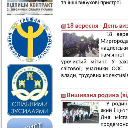
та інші вибухові пристрої.
18 вересня - День в
18 вер
Миргород
нацистсь
пам'ятно
урочистий мітинг. У зах
світової, учасники ООС,
влади, трудових колективі
Вишивана родина (ві
У родин
який і цьо
Дня міста
продемонс