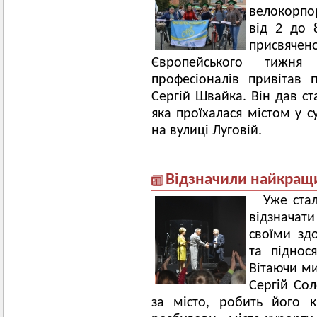
велокорпо
від 2 до 
присвячен
Європейського тижня 
професіоналів привітав 
Сергій Швайка. Він дав ст
яка проїхалася містом у с
на вулиці Луговій.
Відзначили найкращ
Уже ста
відзначат
своїми зд
та піднося
Вітаючи ми
Сергій Сол
за місто, робить його 