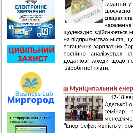
гарантій у
своєчасно
спеціаліст
населенн
щодекадно здійснюється м
на підприємствах міста, щ
погашення зарплатних бор
постійно аналізується 
додаткові заходи щодо по
заробітної плати.
Муніципальний ене
17-18 ве
Одеської о
семінар 
менеджме
“Енергоефективність у гром