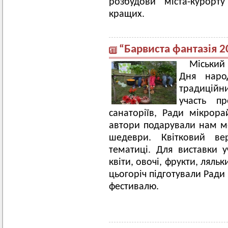
розбудови міста-курор
кращих.
“Барвиста фантазія 2
Міський
Дня наро
традиц
участь пр
санаторіїв, Ради мікрора
автори подарували нам м
шедеври. Квітковий ве
тематиці. Для виставки 
квіти, овочі, фрукти, ляль
цьогоріч підготували Ради 
фестивалю.