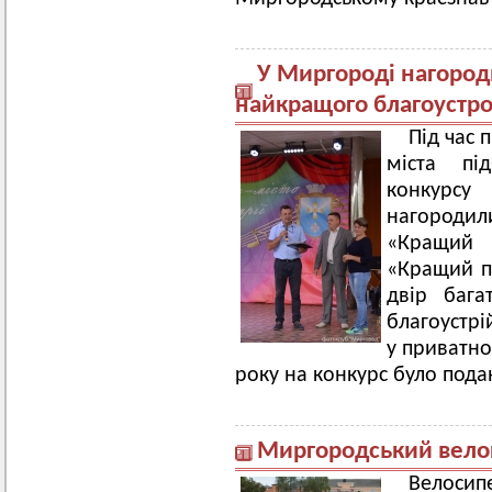
У Миргороді нагоро
найкращого благоустр
Під час 
міста під
конкурс
нагородил
«Кращий
«Кращий п
двір бага
благоустрі
у приватно
року на конкурс було пода
Миргородський велок
Велоси