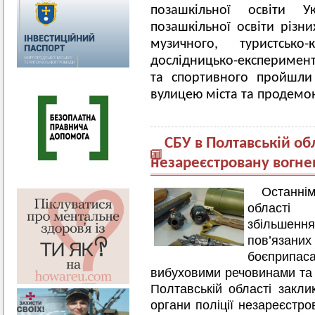
позашкільної освіти У
позашкільної освіти різни
музичного, туристсько-к
дослідницько-експеримент
та спортивного пройшли
вулицею міста та продемонс
СБУ в Полтавській об
незареєстровану вогн
Останні
області 
збільшенн
пов’язани
боєприпа
вибуховими речовинами та 
Полтавській області закли
органи поліції незареєстр