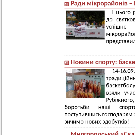
Ради мікрорайонів –
І цього
до святко
успішне 
мікрора
представил
Новини спорту: баск
14-16.0
традицій
баскетболу
взяли уча
Рубіжного
боротьби наші спорт
поступившись господарям з
зичимо нових здобутків!
Миргородський «Скл