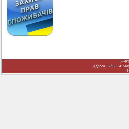
МИРГ
Адреса: 37600, м. Мирг
E