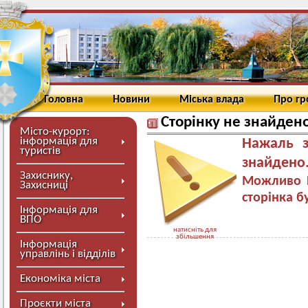
Головна
Новини
Міська влада
Про г
Сторінку не знайден
Місто-курорт:
інформація для
Нажаль з
туристів
знайдено
Захиснику,
Можливо В
Захисниці
сторінка б
Інформація для
ВПО
натисніть для
збільшення
Інформація
управлінь і відділів
Економіка міста
Проєкти міста