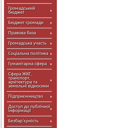
Громадський
бюджет
Бюджет громади
Правова база
Громадська участь
Соціальна політика
Гуманітарна сфера
Сфера ЖКГ,
транспорт,
архітектура та
земельні відносини
Підприємництво
Доступ до публічної
інформації
Безбар’єрність