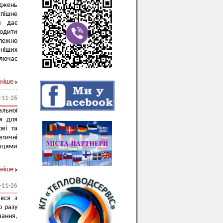
джень
спішне
й дає
ходити
алежно
ніших
ключає
ніше
-11-26
альної
я для
ові та
втичні
івцями
ніше
-11-26
ався з
о разу
ання,