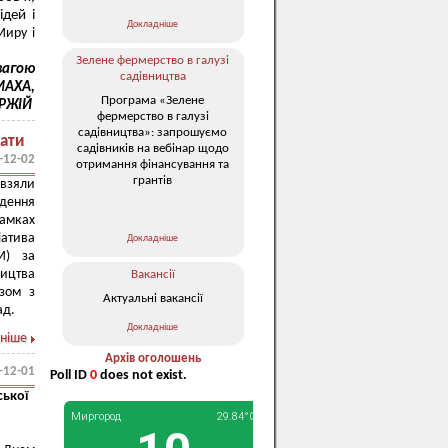
ідей і
Докладніше
Миру і
Зелене фермерство в галузі
овагою
садівництва
МАХА,
Програма «Зелене
УРЖІЙ
фермерство в галузі
садівництва»: запрошуємо
вати
садівників на вебінар щодо
-12-02
отримання фінансування та
грантів
взяли
дення
рамках
атива
Докладніше
М) за
ництва
Вакансії
азом з
Актуальні вакансії
ад.
Докладніше
ніше
Архів оголошень
-12-01
Poll ID
0
does not exist.
ської