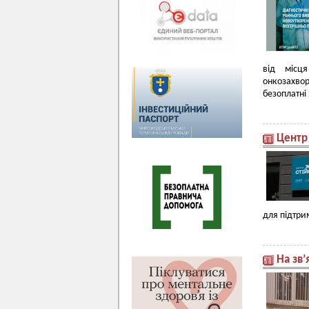
від місця
онкозахво
безоплатні
Центр 
для підтрим
На зв’