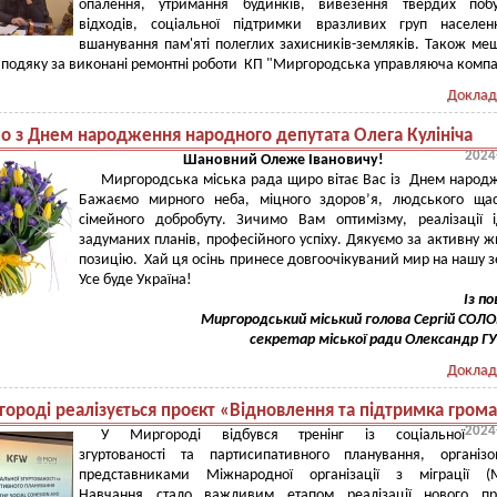
опалення, утримання будинків, вивезення твердих побу
відходів, соціальної підтримки вразливих груп населен
вшанування пам'яті полеглих захисників-земляків. Також ме
подяку за виконані ремонтні роботи КП "Миргородська управляюча компа
Доклад
мо з Днем народження народного депутата Олега Кулініча
2024
Шановний Олеже Івановичу!
Миргородська міська рада щиро вітає Вас із Днем народ
Бажаємо мирного неба, міцного здоров’я, людського щас
сімейного добробуту. Зичимо Вам оптимізму, реалізації 
задуманих планів, професійного успіху. Дякуємо за активну ж
позицію. Хай ця осінь принесе довгоочікуваний мир на нашу 
Усе буде Україна!
Із поваго
Миргородський міський голова Сергій СО
секретар міської ради Олександр 
Доклад
городі реалізується проєкт «Відновлення та підтримка гром
2024
У Миргороді відбувся тренінг із соціальної
згуртованості та партисипативного планування, організ
представниками Міжнародної організації з міграції (
Навчання стало важливим етапом реалізації нового про