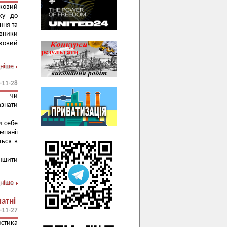
ьковий
ку до
ння та
овники
ьковий
ніше
-11-28
и чи
азнати
и себе
панії
ться в
ншити
ніше
атні
-11-27
стика