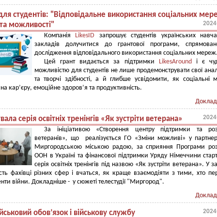
для студентів: "Відповідальне використання соціальних мер
2024
та можливості"
Компанія
LikesID
запрошує студентів українських навча
закладів долучитися до грантової програми, спрямован
дослідження відповідального використання соціальних мереж
Цей грант видається за підтримки
LikesAround
і є чу
можливістю для студентів не лише продемонструвати свої анал
та творчі здібності, а й глибше усвідомити, як соціальні 
на кар’єру, емоційне здоров’я та продуктивність.
Доклад
2024
вала серія освітніх тренінгів «Як зустріти ветерана»
За ініціативою «Створення центру підтримки та роз
ветеранів», що реалізується ГО «Зміни можливі» у партнер
Миргородською міською радою, за сприяння Програми роз
ООН в Україні та фінансової підтримки Уряду Німеччини стар
серія освітніх тренінгів під назвою «Як зустріти ветерана». У з
сть фахівці різних сфер і вчаться, як краще взаємодіяти з тими, хто п
нти війни. Докладніше - у сюжеті телестудії "Миргород".
Доклад
2024
йськовий обов’язок і військову службу