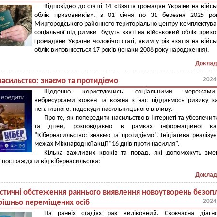
Відповідно до статті 14 «Взяття громадян України на війс
облік призовників», з 01 січня по 31 березня 2025 ро
Миргородського районного територіально центру комплектува
соціальної підтримки будуть взяті на військовий облік приз
громадяни України чоловічої статі, яким у рік взяття на війс
облік виповнюється 17 років (юнаки 2008 року народження).
Доклад
2024
насильство: знаємо та протидіємо
Щоденно користуючись соціальними мережам
вебресурсами кожен та кожна з нас піддаємось ризику з
негативного, подекуди насильницького впливу.
Про те, як попередити насильство в Інтернеті та убезпечит
та дітей, розповідаємо в рамках інформаційної кам
“Кібернасильство: знаємо та протидіємо”. Ініціатива реалізує
межах Міжнародної акції “16 днів проти насилля”.
Кілька важливих кроків та порад, які допоможуть зме
е постраждати від кібернасильства:
Доклад
остичні обстеження раннього виявлення новоутворень безопл
2024
рішньо переміщених осіб
На ранніх стадіях рак виліковний. Своєчасна діагно