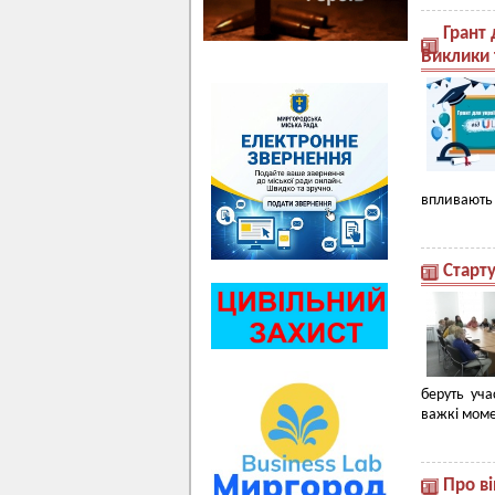
Грант 
Виклики 
впливають 
Cтарту
беруть уча
важкі моме
Про ві