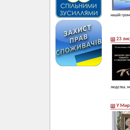
нашій гром
23 лис
людства, м
У Мир