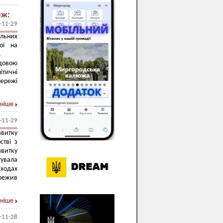
еж:
-11-29
льних
ої на
.
довою
ітичні
мережі
ніше
-11-29
витку
стві з
витку
тувала
аходах
ережив
ніше
-11-28