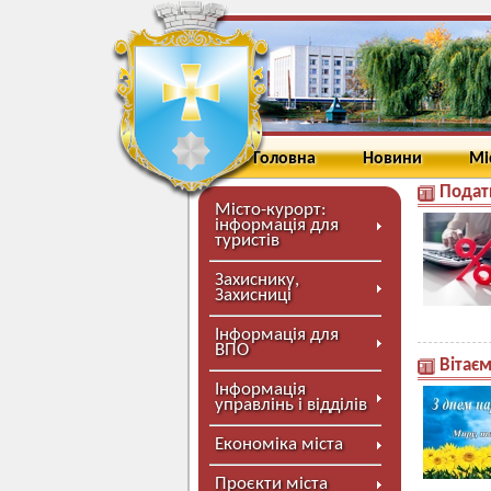
Головна
Новини
Мі
Податк
Місто-курорт:
інформація для
туристів
Захиснику,
Захисниці
Інформація для
ВПО
Вітає
Інформація
управлінь і відділів
Економіка міста
Проєкти міста