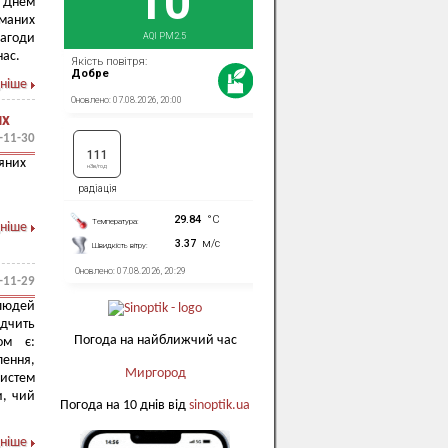
 Днем
уманих
нагоди
нас.
ніше
их
-11-30
ряних
ніше
-11-29
людей
ідчить
Погода на найближчий час
ом є:
лення,
Миргород
систем
и, чий
Погода на 10 днів від
sinoptik.ua
ніше