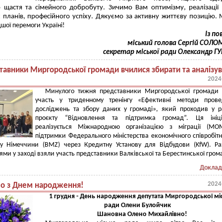
 щастя та сімейного добробуту. Зичимо Вам оптимізму, реалізації 
 планів, професійного успіху. Дякуємо за активну життєву позицію.
ої перемоги Україні!
Із п
міський голова Сергій СОЛО
секретар міської ради Олександр Г
тавники Миргородської громади вчилися збирати та аналізу
2024
Минулого тижня представники Миргородської громади 
участь у триденному тренінгу «Ефективні методи прове
досліджень та збору даних у громаді», який проходив у 
проєкту “Відновлення та підтримка громад”. Ця ініці
реалізується Міжнародною організацією з міграції (МО
підтримки Федерального міністерства економічного співробіт
ку Німеччини (BMZ) через Кредитну Установу для Відбудови (KfW). Р
ми у заході взяли участь представники Валківської та Берестинської гром
Доклад
2024
мо з Днем народження!
1 грудня - День народження депутата Миргородської мі
ради Олени Булойчик
Шановна Олено Михайлівно!