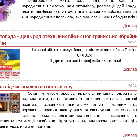
Миргородська міська рада щиро вітає Вас із
народження. Бажаємо Вам оптимізму, реалізації ідей і зад
планів, професійного успіху. У ці дні основним побажанням з 
Дня народження є перемога, яка принесе мирне небо для всіх 
Доклад
топада – День радіотехнічних військ Повітряних Сил Збройн
2024
їни
Шановні військовослужбовці радіотехнічних військ Повіт
Сил ЗСУ!
Щиро вітаю вас із професійним святом!
Доклад
2024
ка під час опалювального сезону
Останнім часом зростає кількість випадків отруєння 
чадним газом, не пов’язаних із виникненням пожеж. Як св
практика, основними причинами отруєння чадним газ
порушення правил влаштування та експлуатації пічного опа
газових приладів, електричних генераторів, несправність 
ння та вентиляції. Особливо від отруєння чадним газом потерпають діт
більш уразливим до його дії.
Доклад