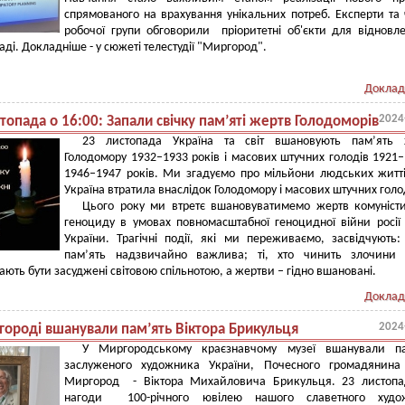
спрямованого на врахування унікальних потреб. Експерти та
робочої групи обговорили пріоритетні об'єкти для відновл
аді. Докладніше - у сюжеті телестудії "Миргород".
Доклад
2024
топада о 16:00: Запали свічку пам’яті жертв Голодоморів
23 листопада Україна та світ вшановують пам’ять 
Голодомору 1932–1933 років і масових штучних голодів 1921–
1946–1947 років. Ми згадуємо про мільйони людських житті
Україна втратила внаслідок Голодомору і масових штучних голо
Цього року ми втретє вшановуватимемо жертв комуніст
геноциду в умовах повномасштабної геноцидної війни росії
України. Трагічні події, які ми переживаємо, засвідчують
пам’ять надзвичайно важлива; ті, хто чинить злочини 
ають бути засуджені світовою спільнотою, а жертви – гідно вшановані.
Доклад
2024
городі вшанували пам’ять Віктора Брикульця
У Миргородському краєзнавчому музеї вшанували па
заслуженого художника України, Почесного громадянина 
Миргород - Віктора Михайловича Брикульця. 23 листоп
нагоди 100-річного ювілею нашого славетного худо