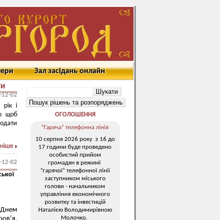
мери
Зал засідань онлайн
ти
-12-02
 рік і
то щоб
ОГОЛОШЕННЯ
одати
“Гаряча” телефонна лінія
10 серпня 2026 року з 16 до
ніше
17 години буде проведено
особистий прийом
-12-02
громадян в режимі
“гарячої” телефонної лінії
ської
заступником міського
голови - начальником
управління економічного
розвитку та інвестицій
 Днем
Наталією Володимирівною
Молочко.
ов’я,