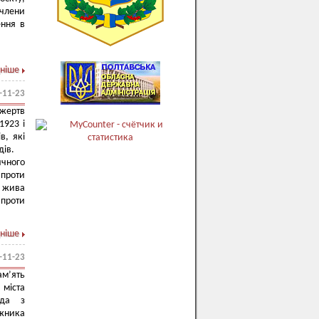
 члени
ення в
ніше
-11-23
жертв
1923 і
в, які
дів.
ичного
 проти
: жива
проти
ніше
-11-23
м’ять
міста
ада з
жника