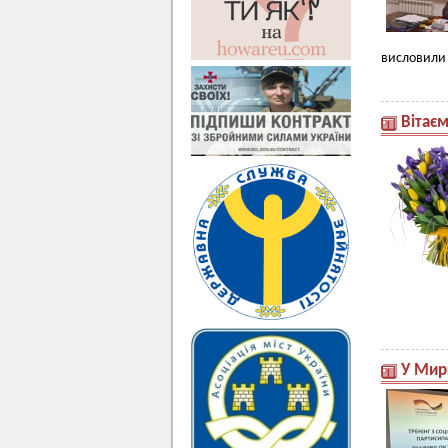
висловили 
Вітає
У Мир