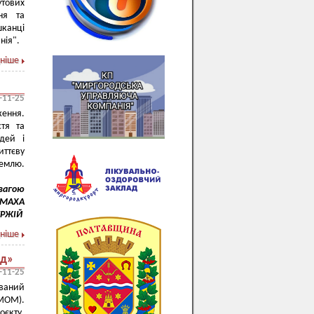
тових
ня та
шканці
нія".
ніше
-11-25
ження.
тя та
ідей і
иттєву
землю.
ю
ЛОМАХА
ГУРЖІЙ
ніше
ад»
-11-25
ований
МОМ).
єкту,