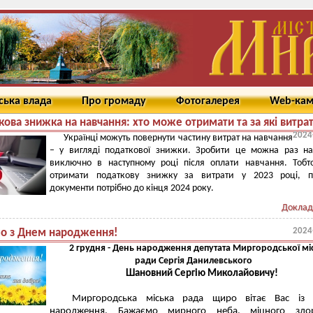
ська влада
Про громаду
Фотогалерея
Web-ка
ова знижка на навчання: хто може отримати та за які витра
2024
Українці можуть повернути частину витрат на навчання
– у вигляді податкової знижки. Зробити це можна раз на
виключно в наступному році після оплати навчання. Тоб
отримати податкову знижку за витрати у 2023 році, п
документи потрібно до кінця 2024 року.
Доклад
2024
мо з Днем народження!
2 грудня - День народження депутата Миргородської мі
ради Сергія Данилевського
Шановний Сергію Миколайовичу!
Миргородська міська рада щиро вітає Вас із
народження. Бажаємо мирного неба, міцного здор