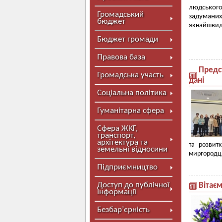
людського
Громадський
задуманих
бюджет
якнайшвидш
Бюджет громади
Правова база
Предс
Громадська участь
дані
Соціальна політика
Гуманітарна сфера
Сфера ЖКГ,
транспорт,
архітектура та
та розвит
земельні відносини
миргородця
Підприємництво
Доступ до публічної
Вітає
інформації
Безбар’єрність