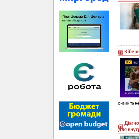
Кібер
ризик та н
Діагн
для внут