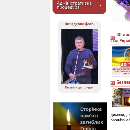
Адміністративна
процедура
Випадкове фото
30 лис
Сил Укра
Безпе
Перейти до галереї
димовидале
організм є 