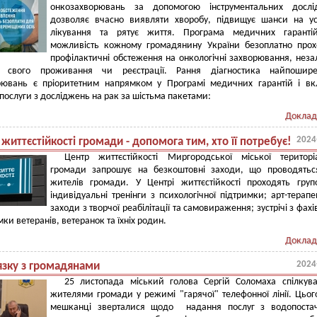
онкозахворювань за допомогою інструментальних дослі
дозволяє вчасно виявляти хворобу, підвищує шанси на у
лікування та рятує життя. Програма медичних гаранті
можливість кожному громадянину України безоплатно про
профілактичні обстеження на онкологічні захворювання, нез
 свого проживання чи реєстрації. Рання діагностика найпошире
рювань є пріоритетним напрямком у Програмі медичних гарантій і в
 послуги з досліджень на рак за шістьма пакетами:
Доклад
2024
життєстійкості громади - допомога тим, хто її потребує!
Центр життєстійкості Миргородської міської територі
громади запрошує на безкоштовні заходи, що проводятьс
жителів громади. У Центрі життєстійкості проходять груп
індивідуальні тренінги з психологічної підтримки; арт-терапе
заходи з творчої реабілітації та самовираження; зустрічі з фах
ки ветеранів, ветеранок та їхніх родин.
Доклад
2024
язку з громадянами
25 листопада міський голова Сергій Соломаха спілкув
жителями громади у режимі "гарячої" телефонної лінії. Цьог
мешканці зверталися щодо надання послуг з водопостач