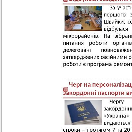
За участ
першого з
Швайки, се
відбулася
мікрорайонів. На зібран
питання роботи органів
делеговані повноваж
затверджених сесійними р
роботи є програма ремон
Черг на персоналізац
закордонні паспорти ви
Чергу
закордонн
«Україна»
видаютьс
строки – протягом 7 та 20