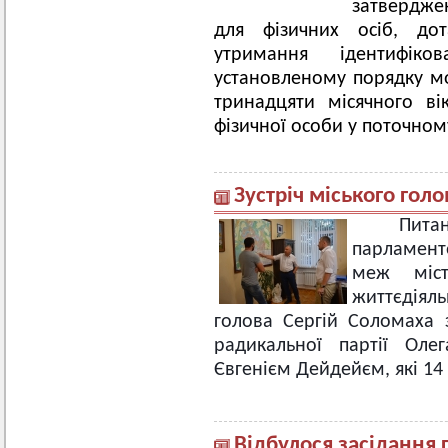
затвердже
для фізичних осіб, до
утримання ідентифік
установленому порядку мо
тринадцяти місячного ві
фізичної особи у поточном
Зустріч міського гол
Пит
парламен
меж міс
життєдіяль
голова Сергій Соломаха
радикальної партії Оле
Євгенієм Дейдейєм, які 14 
Відбулося засідання 