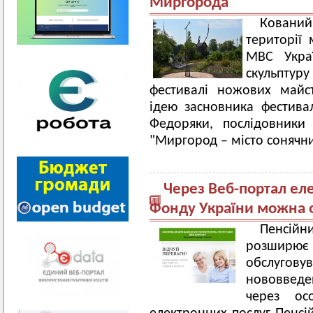
Миргорода
Кований
території 
МВС Укра
скульптуру
фестивалі ножових майст
ідею засновника фестива
Федоряки, послідовники
"Миргород – місто сонячни
Через Веб-портал ел
Фонду України можна 
Пенсійн
розширю
обслугову
нововведен
через ос