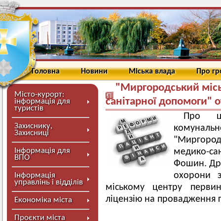
Головна
Новини
Міська влада
Про г
"Миргородський місь
Місто-курорт:
санітарної допомоги" о
інформація для
туристів
Про ц
Захиснику,
комунальн
Захисниці
"Миргоро
Інформація для
медико-с
ВПО
Фошин. Дру
охорони з
Інформація
управлінь і відділів
міському центру первин
ліцензію на провадження г
Економіка міста
Проєкти міста