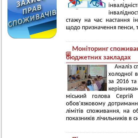
інвалідн
інваліднос
стажу на час настання і
щодо призначення пенси, т
Моніторинг споживан
бюджетних закладах
Аналіз с
холодної 
за 2016 та
керівникам
міський голова Сергі
обов'язковому дотриманн
лімітів споживання, на 
показників лічильників в 