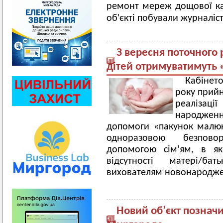
ремонт мереж дощової кан
об'єкті побували журналіст
З вересня поточного
дітей отримуватимуть
Кабінето
року прийн
реалізації
народженн
допомоги «пакунок малю
одноразовою безпово
допомогою сім’ям, в як
відсутності матері/б
вихователям новонародже
Новий об’єкт позначи