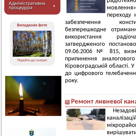
радіотех
Адміністративна
мовлення»
процедура
переходу 
забезпечення конст
Випадкове фото
безперешкодне отриман
використання радіоч
затвердженого постаново
09.06.2006 № 815, визн
припинення аналоговог
Перейти до галереї
Кіровоградській області. 
до цифрового телебаченн
року.
Ремонт ливневої кана
Незадо
каналізаці
мікрорайо
вирішуват