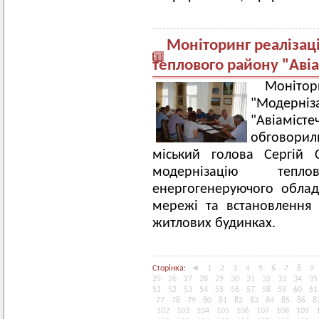
Моніторинг реалізаці
теплового району "Аві
Моніто
"Модер
"Авіаміст
обговорил
міський голова Сергій 
модернізацію тепл
енергогенеруючого облад
мережі та встановлення 
житлових будинках.
Сторінка:
◄
1
2
3
4
5
6
7
8
9
25
26
27
28
29
30
31
32
33
34
35
51
52
53
54
55
56
57
58
59
60
61
77
78
79
80
81
82
83
84
85
86
8
102
103
104
105
106
107
108
109