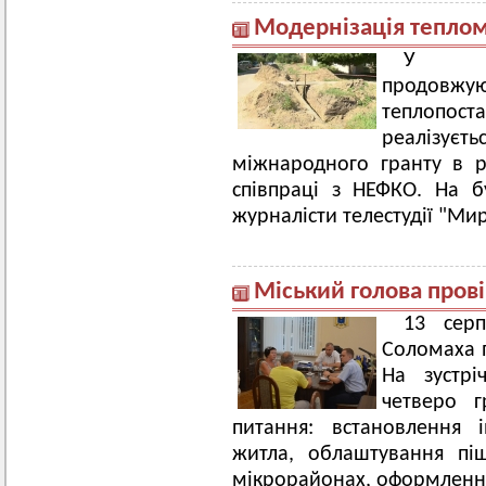
Модернізація теплом
У мік
продовжуют
теплопос
реаліз
міжнародного гранту в 
співпраці з НЕФКО. На 
журналісти телестудії "Ми
Міський голова пров
13 серп
Соломаха 
На зустрі
четверо г
питання: встановлення 
житла, облаштування пі
мікрорайонах, оформлення