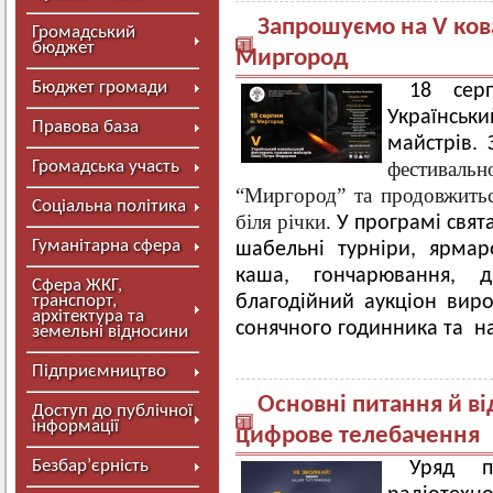
Запрошуємо на V ков
Громадський
бюджет
Миргород
Бюджет громади
18 сер
Українськ
Правова база
майстрів. 
Громадська участь
фестивал
“Миргород” т
а продовжитьс
Соціальна політика
біля річки.
У програмі свята
Гуманітарна сфера
шабельні турніри, ярмар
каша, гончарювання, ди
Сфера ЖКГ,
транспорт,
благодійний аукціон виро
архітектура та
сонячного годинника та н
земельні відносини
Підприємництво
Основні питання й ві
Доступ до публічної
інформації
цифрове телебачення
Безбар’єрність
Уряд п