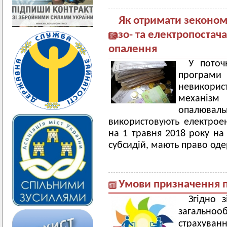
Як отримати зекономл
газо- та електропостач
опалення
У поточ
програ
невикорис
механізм 
опалювальн
використовують електрое
на 1 травня 2018 року на
субсидій, мають право од
Умови призначення пе
Згідно 
загально
страхуван