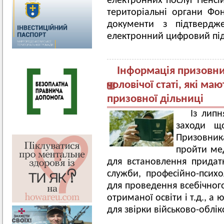
електронних послуг Пенсі
територіальні органи Фо
документи з підтвердж
електронний цифровий під
Інформація призовни
чоловічої статі, які м
призовної дільниці
Із липн
заходи щ
Призовник
пройти мед
для встановлення придатн
служби, професійно-психо
для проведення всебічного
отриманої освіти і т.д., а
для звірки військово-облік