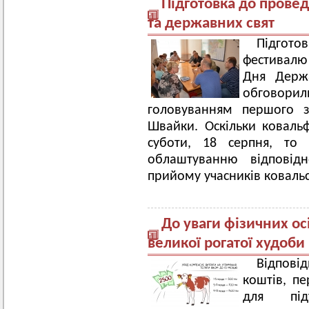
Підготовка до прове
та державних свят
Підгот
фестивалю
Дня Держа
обговор
головуванням першого з
Швайки. Оскільки коваль
суботи, 18 серпня, то
облаштуванню відповідн
прийому учасників ковальсь
До уваги фізичних о
великої рогатої худоби
Відпов
коштів, п
для під