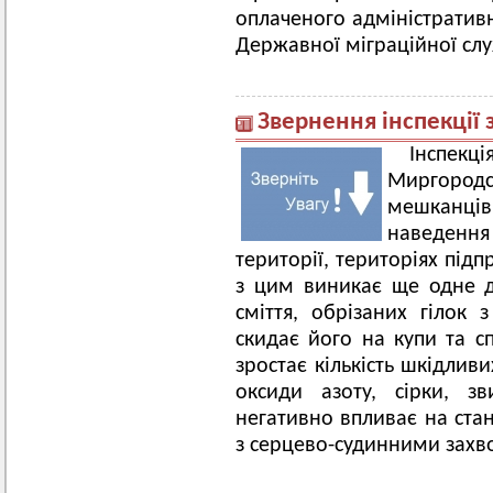
оплаченого адміністративн
Державної міграційної сл
Звернення інспекції 
Інспек
Миргородс
мешканці
наведення 
території, територіях підп
з цим виникає ще одне 
сміття, обрізаних гілок 
скидає його на купи та сп
зростає кількість шкідлив
оксиди азоту, сірки, з
негативно впливає на стан
з серцево-судинними зах