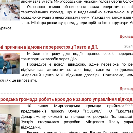
якому взяв участь Миргородський міський голова Сергій Соло
Основною темою обговорення стала енергетична стій
територіальних громад, що є надзвичайно актуальною в 
складної ситуації з енергопостачанням. У засіданні також взяв 
т.в.о. Міністра розвитку громад, територій та інфраструктури У
ураков.
Доклад
2024
і причини відмови перереєстрації авто в Дії.
Майже пів року для водіїв працює сервіс перереєст
транспортних засобів через Дію.
Процедура є доволі швидкою, адже перевірка по реє
відбувається автоматично, але іноді система повідомля
«Сервісний центр МВС відхилив договір». Пояснюємо, чо
ся і як це виправити.
Доклад
родська громада робить крок до кращого управління відхо
2024
10 липня Миргородська громада прийняла
представників проєкту USAID "ГОВЕРЛА", ГО "Еколтав
Департаменту екології та природних ресурсів Полтавсько
Зустріч стосувалася розробки Місцевого Плану управ
відходами.
Експерт з управління відходами Віктор Гуденець презе