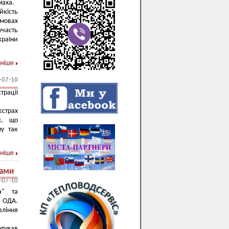
маха.
кість
умовах
участь
країни
ніше
-07-10
рації
страх
є, що
му так
ніше
дами
-07-10
а" та
ї ОДА.
ління
нтував