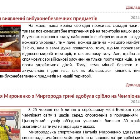
Доклад
2024
ри виявленні вибухонебезпечних предметів
На жаль, наша країна сьогодні проживає складні часи
триває повномасштабне вторгнення рф на територію нашої де
В умовах воєнного стану найголовніше зберегти життя та зд
кожного українця, тим паче, кожної дитини – нашого майбут
Звісно, нам з вами дуже пощастило, тому, що ми прожива
відносно мирній території, в так званому тилу. Але, країна а
спрямовує свої військові злочини не тільки проти українців, а на
проти українських дітей. Тому, тема мінної безпеки є
актуальною і для нас, так як збільшилася кількість ви
вибухонебезпечних предметів на нашій території.
Доклад
ія Мироненко з Миргорода тричі здобула срібло на Чемпіона
2024
З 25 червня по 6 липня в сербському місті Белград пр
Чемпіонат світу з шахів серед спортсменів з порушенням 
Цьогорічний турнір об’єднав учасників близько 30 краї
змагалися за титул найкращих у шахах.
Миргородська спортсменка Наталія Мироненко здивувал
своєю надзвичайною майстерністю та завоювала три срібні ме