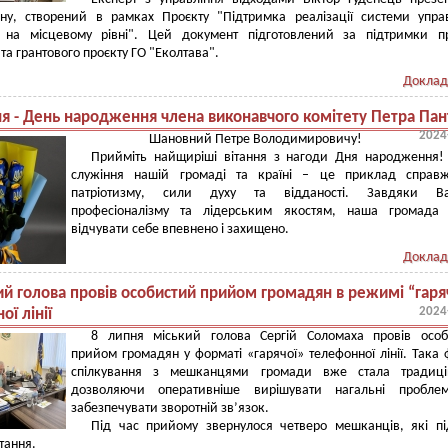
ну, створений в рамках Проєкту "Підтримка реалізації системи упра
 на місцевому рівні". Цей документ підготовлений за підтримки пр
та грантового проєкту ГО "Еколтава".
Доклад
ня - День народження члена виконавчого комітету Петра Пан
2024
Шановний Петре Володимировичу!
Прийміть найщиріші вітання з нагоди Дня народження!
служіння нашій громаді та країні – це приклад справж
патріотизму, сили духу та відданості. Завдяки В
професіоналізму та лідерським якостям, наша громада
відчувати себе впевнено і захищено.
Доклад
ий голова провів особистий прийом громадян в режимі “гаря
2024
ї лінії
8 липня міський голова Сергій Соломаха провів особ
прийом громадян у форматі «гарячої» телефонної лінії. Така
спілкування з мешканцями громади вже стала традиці
дозволяючи оперативніше вирішувати нагальні пробле
забезпечувати зворотній зв’язок.
Під час прийому звернулося четверо мешканців, які п
тання.