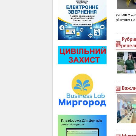
успіхів у 
рішення на
Рубри
перепел
Важлив