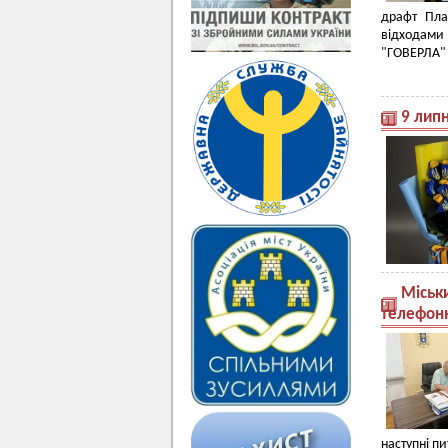
драфт Пла
відходами
"ГОВЕРЛА" 
9 лип
Міськ
телефонно
наступні пи