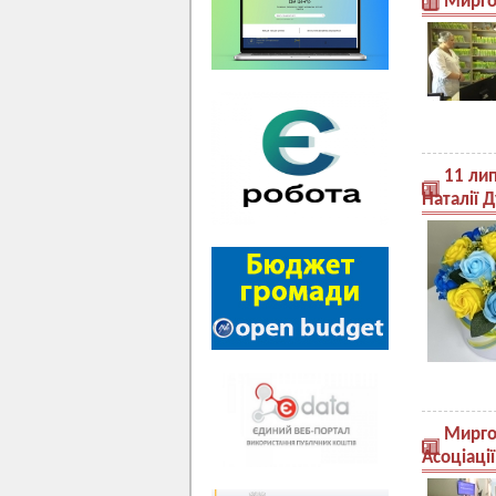
Мирго
11 ли
Наталії 
Миргор
Асоціації