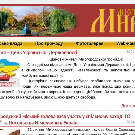
ська влада
Про громаду
Фотогалерея
Web-ка
2024
ня – День Української Державності
Шановні жителі Миргородської громади!
Сьогодні ми відзначаємо День Української Державності. Це
є символом нашої єдності, незалежності та непохитної 
майбутнє нашої країни.
Цьогорічне святкування набуває особливого значення у 
подій, які переживає наша держава. Вже понад два роки,
 агресії з боку російського ворога. Кожен день цієї боротьби загартовує на
шу волю та нагадує нам, якою ціною дається свобода.
Доклад
одський міський голова взяв участь у спільному заході ГО
2024
" та Посольства Німеччини в Україні
11 липня Миргородський міський голова Сергій Соломах