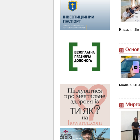
Василь Шк
Основн
може стати
Мирго