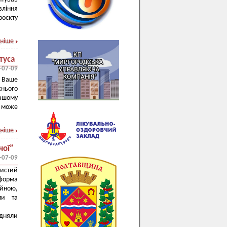
вління
оєкту
ніше
туса
-07-09
 Ваше
нього
ашому
 може
ніше
чої”
-07-09
истий
 форма
йною,
ми та
ідняли