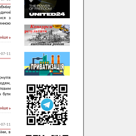
обміну
едичні
ися з
инною
ніше
-07-11
очуття
людям,
ттєвим
а бути
ніше
-07-11
їни, в