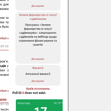
льно з
ою для
Докладніше
ваних
Зелене фермерство в галузі
ями та
садівництва
іхи та
Програма «Зелене
ж було
фермерство в галузі
садівництва»: запрошуємо
садівників на вебінар щодо
ніше
отримання фінансування та
грантів
-07-15
Докладніше
ов'я,
одів
у
Вакансії
бом з
Актуальні вакансії
екової
Докладніше
Архів оголошень
ніше
Poll ID
0
does not exist.
рами
-07-13
 тисяч