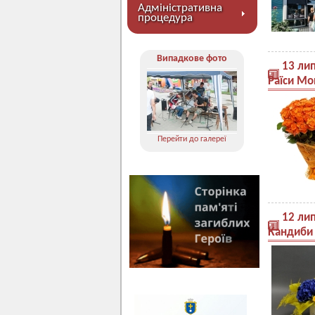
Адміністративна
процедура
Випадкове фото
13 ли
Раїси Мо
Перейти до галереї
12 ли
Кандиби