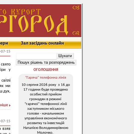
мери
Зал засідань онлайн
-07-15
 свято
віри у
ОГОЛОШЕННЯ
“Гаряча” телефонна лінія
світлі
10 серпня 2026 року з 16 до
 як ми
17 години буде проведено
ш дух,
особистий прийом
громадян в режимі
“гарячої” телефонної лінії
ніше
заступником міського
голови - начальником
управління економічного
-07-15
розвитку та інвестицій
Наталією Володимирівною
а взяв
Молочко.