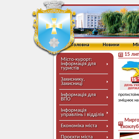
Головна
Новини
Мі
15 лип
Місто-курорт:
інформація для
туристів
Захиснику,
Захисниці
Інформація для
протистоїмо
ВПО
зміцнює на
Інформація
управлінь і відділів
Миргор
Економіка міста
"Екоклуб
Проєкти міста