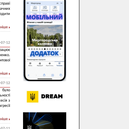
справі
начних
ходити
ніше
-07-12
рацює
ченко.
нтової
ніше
-07-12
 було
ьності
есія з
гресії
ніше
-07-11