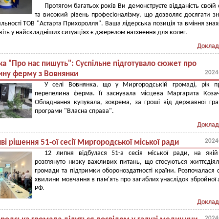
Протягом багатьох років Ви демонструєте відданість своїй 
та високий рівень професіоналізму, що дозволяє досягати з
діяльності ТОВ "Астарта Прихоролля". Ваша лідерська позиція та вміння зна
віть у найскладніших ситуаціях є джерелом натхнення для колег.
Доклад
ка "Про нас пишуть": Суспільне підготувало сюжет про
2024
ину ферму з Вовнянки
У селі Вовнянка, що у Миргородській громаді, рік п
перепелина ферма. Її заснувала місцева Маргарита Коза
Обладнання купувала, зокрема, за гроші від державної гра
програми "Власна справа".
Доклад
2024
і рішення 51-ої сесії Миргородської міської ради
12 липня відбулася 51-а сесія міської ради, на якій
розглянуто низку важливих питань, що стосуються життєдіял
громади та підтримки обороноздатності країни. Розпочалася с
хвилини мовчання в пам'ять про загиблих унаслідок збройної а
РФ.
Доклад
2024