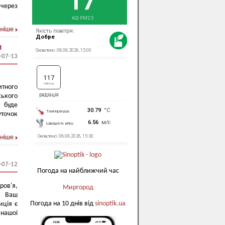
 через
ніше
и
-07-13
тного
ського
 буде
точок
ніше
-07-12
Погода на найближчий час
ов'я,
Миргород
х. Ваш
Погода на 10 днів від
sinoptik.ua
иція є
нашої