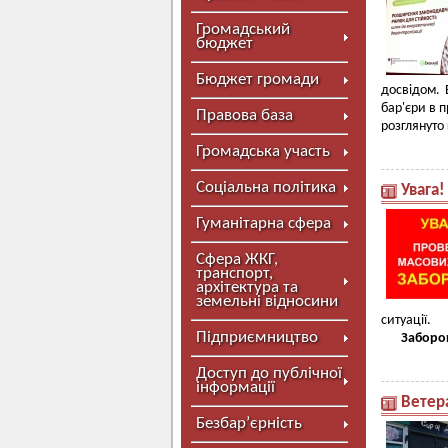
Громадський
бюджет
Бюджет громади
досвідом. 
бар'єри в 
Правова база
розглянуто 
Громадська участь
Соціальна політика
Увага
Гуманітарна сфера
Сфера ЖКГ,
транспорт,
архітектура та
земельні відносини
ситуації.
Підприємництво
Заборон
Доступ до публічної
інформації
Ветер
Безбар’єрність