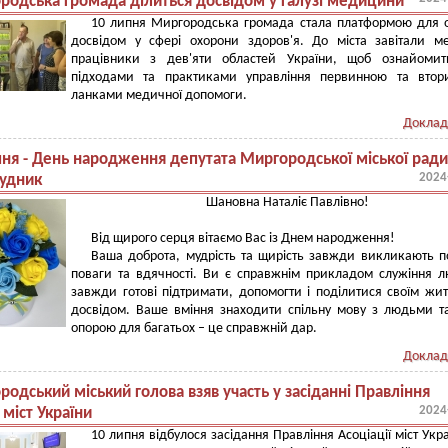
родська громада ділиться досвідом у галузі медицини
10 липня Миргородська громада стала платформою для 
досвідом у сфері охорони здоров'я. До міста завітали м
працівники з дев'яти областей України, щоб ознайомит
підходами та практиками управління первинною та втор
ланками медичної допомоги.
Доклад
пня - День народження депутата Миргородської міської ради
2024
Дудник
Шановна Наталіє Павлівно!
Від щирого серця вітаємо Вас із Днем народження!
Ваша доброта, мудрість та щирість завжди викликають п
поваги та вдячності. Ви є справжнім прикладом служіння 
завжди готові підтримати, допомогти і поділитися своїм жи
досвідом. Ваше вміння знаходити спільну мову з людьми т
опорою для багатьох – це справжній дар.
Доклад
одський міський голова взяв участь у засіданні Правління
2024
 міст України
10 липня відбулося засідання Правління Асоціації міст Укра