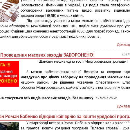
участь у закритому заході, організованому ГО "Екоклуб" спі
Посольством Німеччини в Україні. Ця подія стала платформ
обговорення важливих питань щодо розвитку відновлю
джерел енергії (ВДЕ) в умовах війни.
Під час заходу учасники мали можливість обмінятися іде
Вони обговорили можливості розвитку ВДЕ, поділилися думками про усп
процесі будівництва сонячних електростанцій (СЕС) для потреб громад. Тако
шляхи для збільшення обсягу реалізації подібних проєктів.
Доклад
2024
! Проведення масових заходів ЗАБОРОНЕНО!
Шановні мешканці та гості Миргородської громади!
З метою забезпечення вашої безпеки та охорони здор
нагадуємо про діючу заборону на проведення масових зах
нашому районі. Це рішення ухвалене Оперативним шта
оборони Миргородського району у зв'язку з погіршенням безп
а стосується всіх видів масових заходів, без винятку,
включаючи:
Доклад
ан Роман Бабенко відкрив кав’ярню за кошти урядової прог
2024
У Миргороді ветеран Роман Бабенко відкрив кав’ярню
за грантові кошти урядової програми "Власна справа". 250