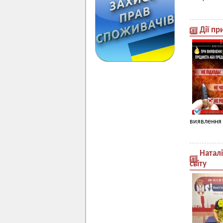
Дії п
виявлення 
Натал
світу