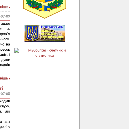
ніше
-07-09
, адже
ржави.
оров’я
нього.
ємо на
гресор
віть і
 дуже
падків
ніше
ті
-07-08
оходив
слуху.
н, які
а всіх
далі у