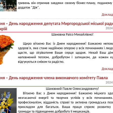
гривень він отримав завдяки своєму бізнес-плану, поданому
додаток "Дія".
Доклад
пня – День народження депутата Миргородської міської рад
2024
крій
Шановна Раїсо Михайлівно!
Щиро вітаємо Вас із Днем народження! Бажаємо непохи
здоров'я, яке стане надійною опорою у всіх починаннях і люд
щастя, що зігріватиме Ваше серце щодня. Нехай Ваш дім
наповнений теплом, добробутом і затишком, де кожен ку
відгукується сміхом та радістю.
Доклад
пня – День народження члена виконавчого комітету Павла
2024
Шановний Павле Олександровичу!
Вітаємо Вас з Днем народження! Бажаємо міцного здор
незгасаючої енергії та творчих успіхів у всіх починання
професіоналізм, відданість справі та активна громадська поз
прикладом для багатьох. Ваша праця сприяє розвитку 
громади та підвищенню добробуту її мешканців.