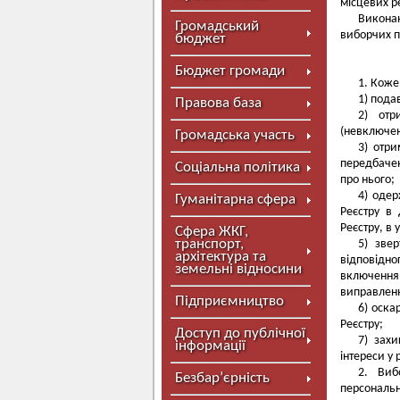
місцевих р
Виконан
Громадський
виборчих п
бюджет
Бюджет громади
1. Коже
1) пода
Правова база
2) отр
(невключен
Громадська участь
3) отри
передбачен
Соціальна політика
про нього;
4) одер
Гуманітарна сфера
Реєстру в 
Реєстру, в
Сфера ЖКГ,
транспорт,
5) зве
архітектура та
відповідн
земельні відносини
включення 
виправленн
Підприємництво
6) оска
Реєстру;
Доступ до публічної
7) зах
інформації
інтереси у 
2. Виб
Безбар’єрність
персональн