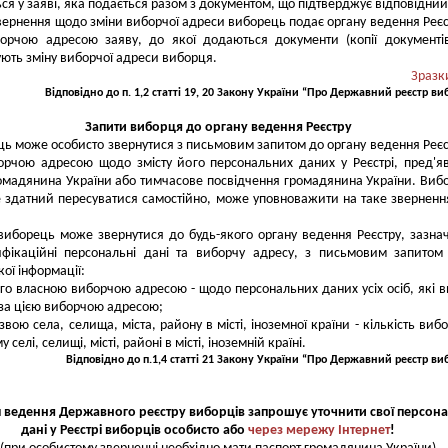
ся у заяві, яка подається разом з документом, що підтверджує відповідний
звернення щодо зміни виборчої адреси виборець подає органу ведення Реєс
орчою адресою заяву, до якої додаються документи (копії документі
ють зміну виборчої адреси виборця.
Зразк
Відповідно до п. 1,2 статті 19, 20 Закону України “Про Державний реєстр ви
Запити виборця до органу ведення Реєстру
ь може особисто звернутися з письмовим запитом до органу ведення Реєс
орчою адресою щодо змісту його персональних даних у Реєстрі, пред'
омадянина України або тимчасове посвідчення громадянина України. Виб
е здатний пересуватися самостійно, може уповноважити на таке зверненн
иборець може звернутися до будь-якого органу ведення Реєстру, зазн
тифікаційні персональні дані та виборчу адресу, з письмовим запито
ої інформації:
ого власною виборчою адресою - щодо персональних даних усіх осіб, які в
 за цією виборчою адресою;
азвою села, селища, міста, району в місті, іноземної країни - кількість вибо
 селі, селищі, місті, районі в місті, іноземній країні.
Відповідно до п.1,4 статті 21 Закону України “Про Державний реєстр ви
л ведення Державного реєстру виборців запрошує уточнити свої персона
дані у Реєстрі виборців особисто або
через мережу Інтернет
!