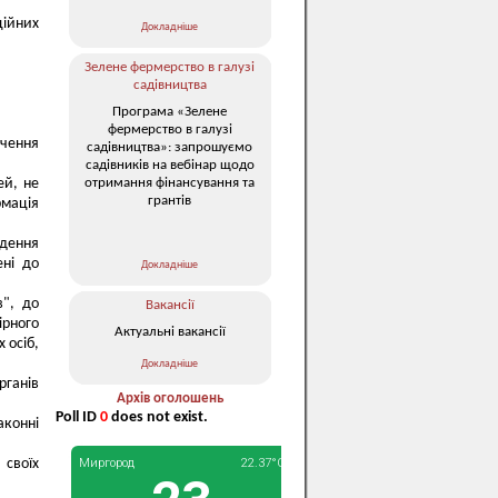
ційних
Докладніше
Зелене фермерство в галузі
садівництва
Програма «Зелене
фермерство в галузі
чення
садівництва»: запрошуємо
садівників на вебінар щодо
отримання фінансування та
ей, не
грантів
рмація
едення
ені до
Докладніше
в", до
Вакансії
рного
Актуальні вакансії
 осіб,
Докладніше
рганів
Архів оголошень
Poll ID
0
does not exist.
аконні
своїх