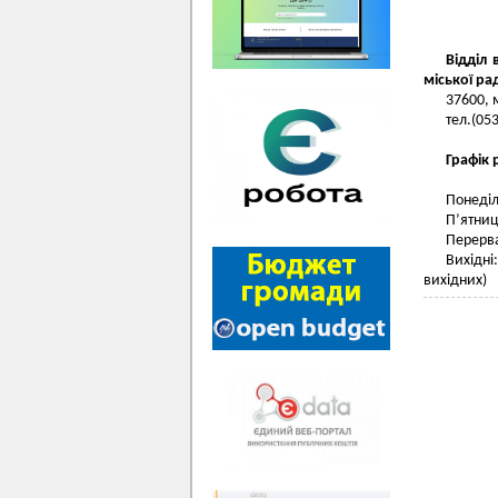
Відділ
міської ра
37600, 
тел.(05
Графік 
Понеділ
П’ятниц
Перерва
Вихідні
вихідних)