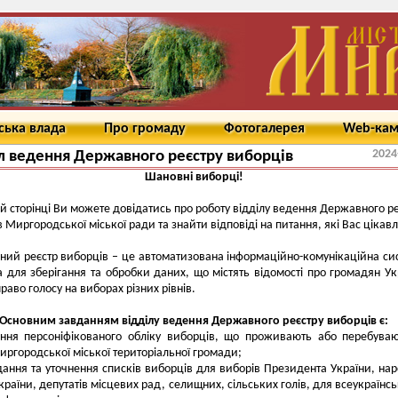
ська влада
Про громаду
Фотогалерея
Web-ка
2024
л ведення Державного реєстру виборців
Шановні виборці!
й сторінці Ви можете довідатись про роботу відділу ведення Державного р
 Миргородської міської ради та знайти відповіді на питання, які Вас цікав
ий реєстр виборців – це автоматизована інформаційно-комунікаційна си
 для зберігання та обробки даних, що містять відомості про громадян Ук
раво голосу на виборах різних рівнів.
Основним завданням відділу ведення Державного реєстру виборців є:
ення персоніфікованого обліку виборців, що проживають або перебува
Миргородської міської територіальної громади;
дання та уточнення списків виборців для виборів Президента України, на
країни, депутатів місцевих рад, селищних, сільських голів, для всеукраїнсь