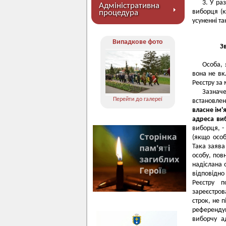
3. У ра
Адміністративна
виборця (к
процедура
усуненні т
Випадкове фото
З
Особа, 
вона не вк
Реєстру за
Зазнач
Перейти до галереї
встановле
власне ім'
адреса ви
виборця, -
(якщо особ
Така заява
особу, пов
надіслана 
відповідно
Реєстру 
зареєстро
строк, не 
референдум
виборчу а