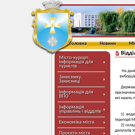
Головна
Новини
Мі
Відді
Місто-курорт:
інформація для
туристів
На дані
виборців
Захиснику,
Захисниці
Державн
Інформація для
призначена
ВПО
які мають п
Інформація
управлінь і відділів
1) вед
території 
Економіка міста
2) скла
депутатів У
Проєкти міста