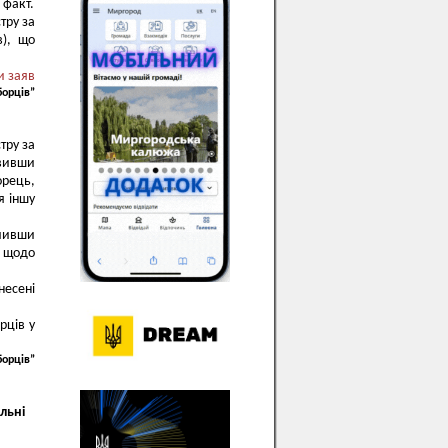
 факт.
тру за
в), що
и заяв
борців”
тру за
явивши
орець,
я іншу
ачивши
м щодо
несені
рців у
борців”
льні