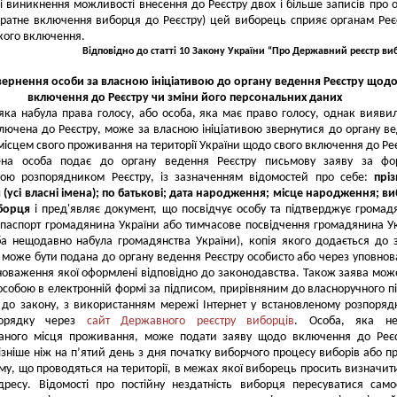
зі виникнення можливості внесення до Реєстру двох і більше записів про 
ратне включення виборця до Реєстру) цей виборець сприяє органам Реє
акого включення.
Відповідно до статті 10 Закону України “Про Державний реєстр ви
вернення особи за власною ініціативою до органу ведення Реєстру щод
включення до Реєстру чи зміни його персональних даних
яка набула права голосу, або особа, яка має право голосу, однак вияви
лючена до Реєстру, може за власною ініціативою звернутися до органу в
 місцем свого проживання на території України щодо свого включення до Реє
ена особа подає до органу ведення Реєстру письмову заяву за фо
ною розпорядником Реєстру, із зазначенням відомостей про себе:
прі
я (усі власні імена); по батькові; дата народження; місце народження; в
борця
і пред'являє документ, що посвідчує особу та підтверджує громад
 паспорт громадянина України або тимчасове посвідчення громадянина У
а нещодавно набула громадянства України), копія якого додається до 
 може бути подана до органу ведення Реєстру особисто або через уповно
новаження якої оформлені відповідно до законодавства. Також заява мож
особою в електронній формі за підписом, прирівняним до власноручного п
 до закону, з використанням мережі Інтернет у встановленому розпоря
порядку через
сайт Державного реєстру виборців
. Особа, яка н
ваного місця проживання, може подати заяву щодо включення до Реє
пізніше ніж на п’ятий день з дня початку виборчого процесу виборів або п
у, що проводяться на території, в межах якої виборець просить визначит
дресу. Відомості про постійну нездатність виборця пересуватися само