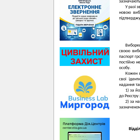
зазначають
У разі 
новою виб
підтверджу
Виборец
своєю виб
паспорт гр
постійно н
особу.
Кожен в
свої іден
надання так
1) за й
до Реєстру
2) за н
зазначеному
Відді