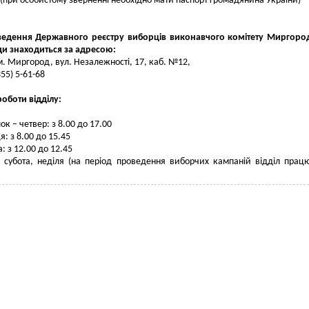
(при особистому зверненні необхідно мати паспорт громадянина України)
 ведення Державного реєстру виборців виконавчого комітету Миргоро
ди знаходиться за адресою:
м. Миргород, вул. Незалежності, 17, каб. №12,
355) 5-61-68
роботи відділу:
ок – четвер: з 8.00 до 17.00
я: з 8.00 до 15.45
: з 12.00 до 12.45
: субота, неділя (на період проведення виборчих кампаній відділ прац