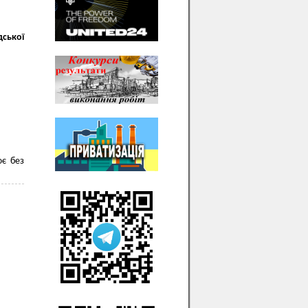
дської
ює без