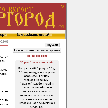
мери
Зал засідань онлайн
-02-01
ОГОЛОШЕННЯ
еєстру
лять
“Гаряча” телефонна лінія
10 серпня 2026 року з 16 до
стема,
17 години буде проведено
раїни,
особистий прийом
громадян в режимі
“гарячої” телефонної лінії
заступником міського
ють на
голови - начальником
управління економічного
розвитку та інвестицій
родних
Наталією Володимирівною
ких та
Молочко.