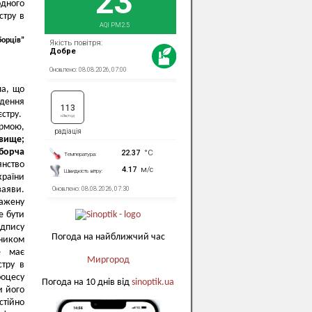
одного
стру в
борців”
о
ла, що
едення
стру.
рмою,
звище;
иборча
янство
країни
заяви.
важену
е бути
ідпису
Погода на найближчий час
дником
е має
Миргород
стру в
роцесу
Погода на 10 днів від
sinoptik.ua
и його
стійно