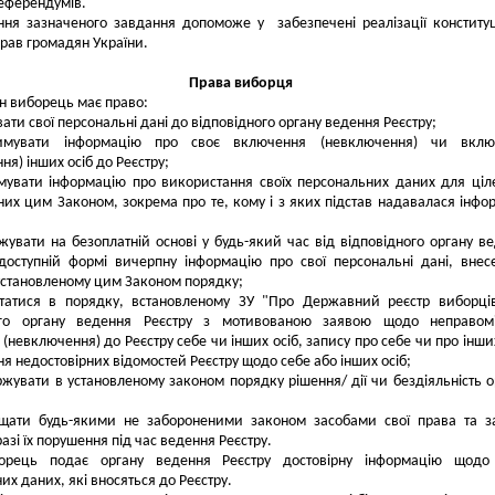
еферендумів.
ня зазначеного завдання допоможе у забезпечені реалізації конститу
рав громадян України.
Права виборця
н виборець має право:
вати свої персональні дані до відповідного органу ведення Реєстру;
имувати інформацію про своє включення (невключення) чи вклю
ня) інших осіб до Реєстру;
мувати інформацію про використання своїх персональних даних для ціл
их цим Законом, зокрема про те, кому і з яких підстав надавалася інфо
жувати на безоплатній основі у будь-який час від відповідного органу в
доступній формі вичерпну інформацію про свої персональні дані, внес
 установленому цим Законом порядку;
ртатися в порядку, встановленому ЗУ "Про Державний реєстр виборці
ого органу ведення Реєстру з мотивованою заявою щодо неправомі
(невключення) до Реєстру себе чи інших осіб, запису про себе чи про інших
я недостовірних відомостей Реєстру щодо себе або інших осіб;
ржувати в установленому законом порядку рішення/ дії чи бездіяльність о
ищати будь-якими не забороненими законом засобами свої права та з
разі їх порушення під час ведення Реєстру.
орець подає органу ведення Реєстру достовірну інформацію щодо 
их даних, які вносяться до Реєстру.