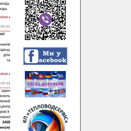
аходу.
рода.
ніше
-09-25
кої
вників
ердець
 діти
ся та
ніше
-09-24
о один
вжують
лений
центр
оров'я
неної
о
3468
инулу