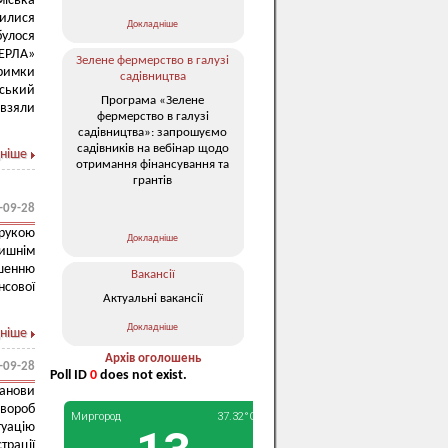
міська
чилися
Докладніше
булося
ЕРЛА»
Зелене фермерство в галузі
римки
садівництва
ський
Програма «Зелене
 взяли
фермерство в галузі
садівництва»: запрошуємо
садівників на вебінар щодо
ніше
отримання фінансування та
грантів
-09-28
рукою
Докладніше
лишнім
шенню
Вакансії
нсової
Актуальні вакансії
Докладніше
ніше
Архів оголошень
-09-28
Poll ID
0
does not exist.
анови
хвороб
туацію
рації