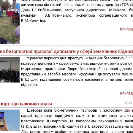
жителя села від гостей, які завітали на свято: директора ТОВ «
Дон» Г.С.Рибальченко, заступника директора Міського б
культури В.В.Позичайло, інспектора організаційного ві
В.М.Кичигіна.
Доклад
ня безоплатної правової допомоги у сфері земельних віднос
2021
У рамках першого дня престуру «Надання безоплатної
правової допомоги у сфері земельних відносин», який розпоч
Миргорода, працівники Бюро безоплатної правової допом
представники засобів масової інформації дискутували про с
БПД для підвищення освіченості населення з питань зем
відносин.
Доклад
2021
спорт: що важливо знати
Цифрові копії біометричних паспортів у застосунку
Дія
м
наразі однакову юридичну силу з їх фізичними аналог
пластиковою ID-карткою та паперовим закордонним пасп
(ЗП). Відтак, власники ID-картки та ЗП, зареєструвавшись на п
Дія, мають змогу особисто переконатися: коли паспорт за