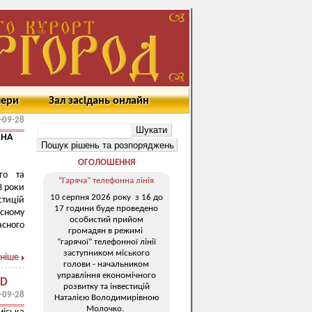
мери
Зал засідань онлайн
-09-28
 НА
ОГОЛОШЕННЯ
го та
“Гаряча” телефонна лінія
3 роки
10 серпня 2026 року з 16 до
стицій
17 години буде проведено
рсному
особистий прийом
асного
громадян в режимі
“гарячої” телефонної лінії
заступником міського
ніше
голови - начальником
управління економічного
ID
розвитку та інвестицій
-09-28
Наталією Володимирівною
Молочко.