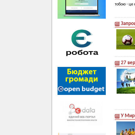
тобою - це
Запро
27 вер
У Мирг