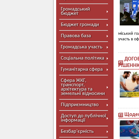
Громадський
бюджет
Бюджет громади
міський го
Правова база
участь в оф
Громадська участь
Соціальна політика
ДОГОВ
РІШЕНН
Гуманітарна сфера
Сфера ЖКГ,
транспорт,
архітектура та
земельні відносини
Підприємництво
Щоден
Доступ до публічної
інформації
Безбар’єрність