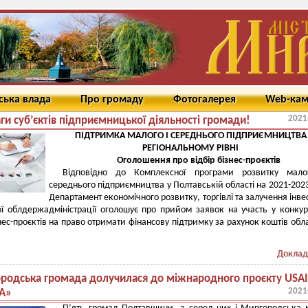
ська влада
Про громаду
Фотогалерея
Web-ка
2021
ги суб’єктів підприємницької діяльності громади!
ПІДТРИМКА МАЛОГО І СЕРЕДНЬОГО ПІДПРИЄМНИЦТВА
РЕГІОНАЛЬНОМУ РІВНІ
Оголошення про відбір бізнес-проєктів
Відповідно до Комплексної програми розвитку мало
середнього підприємництва у Полтавській області на 2021-202
Департамент економічного розвитку, торгівлі та залучення інве
ї облдержадміністрації оголошує про прийом заявок на участь у конку
знес-проєктів на право отримати фінансову підтримку за рахунок коштів обл
Доклад
родська громада долучилася до міжнародного проєкту USA
2021
А»