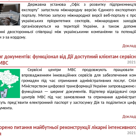
Державна установа „Офіс з розвитку підприємницт
експорту" запустила міжнародну версію Єдиного експортног
порталу. Метою запуску міжнародної версії веб-порталу є пр
українських пріоритетних секторів, міжнародних заході
організовуються на території України, а також допом
нні двосторонньої співпраці між українськими компаніями та потенц
 з-за кордону.
Доклад
 документів: функціонал від Дії доступний клієнтам сервіс
2021
 МВС
Сервісні центри МВС продовжують працюват
впровадженням інноваційних сервісів для забезпечення ко
громадян під час отримання адміністративних послуг. Спі
Міністерством цифрової трансформації України запроваджено
функціонал — шеринг документів. Відтепер відвідувачі сер
центрів МВС під час замовлення та отримання адміністра
уть пред’явити електронний паспорт у застосунку Дія та поділитися ци
умента.
Доклад
рено питання майбутньої реконструкції лікарні інтенсивног
2021
я