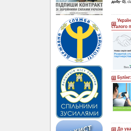
добу-
0)
, с
Україн
сталого 
Булінг
До ува