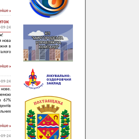
ніше
иток
-09-24
и
!
я нова
ижня в
алого
ніше
-09-24
 нове.
лемою
ся 67%
ентів
льних
ніше
-09-24