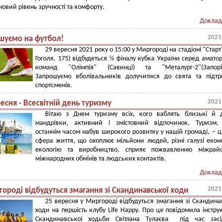
 новий рівень зручності та комфорту.
Доклад
2021
шуємо на футбол!
29 вересня 2021 року о 15:00 у Миргороді на стадіоні "Старт"
Гоголя, 175) відбудеться ¼ фіналу кубка України серед амато
команд "Олімпія" (Савинці) та "Металург-2"(Запорі
Запрошуємо вболівальників долучитися до свята та підт
спортсменів.
2021
есня - Всесвітній день туризму
Вітаю з Днем туризму всіх, кого ваблять близькі й д
мандрівки, активний і змістовний відпочинок. Туризм,
останнім часом набув широкого розвитку у нашій громаді, – ц
сфера життя, що охоплює мільйони людей, різні галузі екон
екологію та виробництво, сприяє пожвавленню міжрайо
міжнародних обмінів та людських контактів.
Доклад
2021
ороді відбудуться змагання зі Скандинавської ходи
25 вересня у Миргороді відбудуться змагання зі Скандина
ходи на першість клубу Lіfe Happy. Про це повідомила інструк
Скандинавської ходьби Світлана Тулаєва під час засі