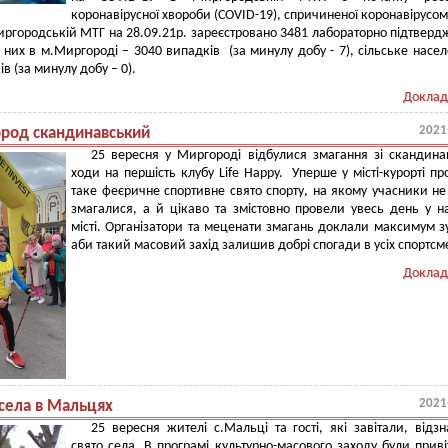
коронавірусної хвороби (COVID-19), спричиненої коронавірусом
иргородській МТГ на 28.09.21р. зареєстровано 3481 лабораторно підтвер
 них в м.Миргороді – 3040 випадків (за минулу добу - 7), сільське насел
в (за минулу добу – 0).
Доклад
2021
род скандинавський
25 вересня у Миргороді відбулися змагання зі скандина
ходи на першість клубу Lіfe Happy. Уперше у місті-курорті п
таке феєричне спортивне свято спорту, на якому учасники н
змагалися, а й цікаво та змістовно провели увесь день у 
місті. Організатори та меценати змагань доклали максимум з
аби такий масовий захід залишив добрі спогади в усіх спортсм
Доклад
2021
 села в Мальцях
25 вересня жителі с.Мальці та гості, які завітали, відз
свято села. В програмі культурно-масового заходу були прив