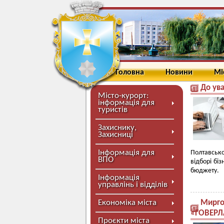
Головна
Новини
Мі
До ува
Місто-курорт:
інформація для
туристів
Захиснику,
Захисниці
Інформація для
Полтавсько
ВПО
відборі бі
бюджету.
Інформація
управлінь і відділів
Економіка міста
Мирго
«ГОВЕРЛ
Проєкти міста