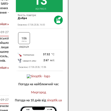
 SARS-
джених
ення -
ніше
-09-27
вської
ройшло
е лише
нашому
усиль,
енів.
ніше
Погода на найближчий час
Миргород
-09-27
Погода на 10 днів від
sinoptik.ua
начили
ітання