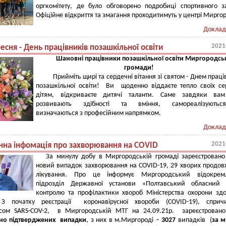
оргкомітету, де було обговорено подробиці спортивного з
Офіційне відкриття та змагання проходитимуть у центрі Мирго
Доклад
2021
есня - День працівників позашкільної освіти
Шановні працівники
позашкільної освіти Миргородсь
громади!
Прийміть щирі та сердечні вітання зі святом - Днем праці
позашкільної освіти! Ви щоденно віддаєте тепло своїх с
дітям, відкриваєте дитячі таланти. Саме завдяки вам
розвивають здібності та вміння, самореалізують
визначаються з професійним напрямком.
Доклад
2021
на інфомація про захворювання на COVID
За минулу добу в Миргородській громаді зареєстрован
новий випадок захворювання на COVID-19, 29 хворих продо
лікування. Про це інформує Миргородський відокрем
підрозділ Державної установи «Полтавський обласний 
контролю та профілактики хвороб Міністерства охорони зд
 З початку реєстрації коронавірусної хвороби (COVID-19), спричи
усом SARS-COV-2, в Миргородській МТГ на 24.09.21р. зареєстрован
но підтверджених випадки
, з них в м.Миргороді –
3027
випадків (
за м