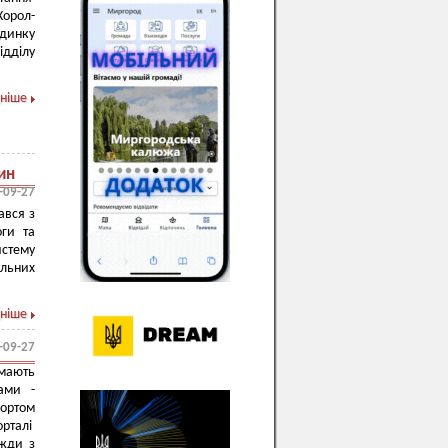
Хорол-
удинку
дділу
ніше
ин
-09-27
ався з
оги та
истему
ельних
ніше
-09-27
ають
ами -
ортом
орталі
вжди з