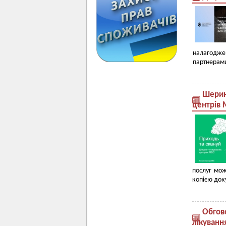
налагодже
партнерами
Шеринг
центрів
послуг мож
копією док
Обгово
лікуванн