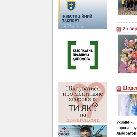
25 вер
Щоден
України».
коронавір
лаборатор