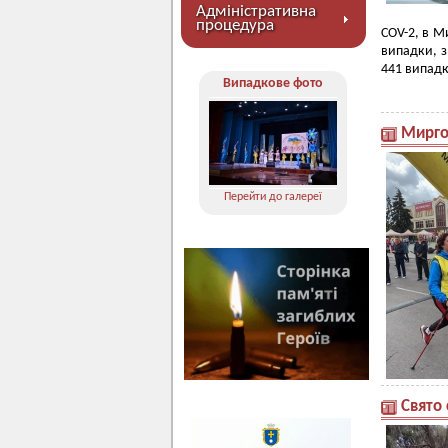
Адміністративна
процедура
COV-2, в М
випадки, з
441 випадкі
Випадкове фото
Мирго
Перейти до галереї
Свято