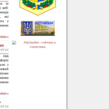
ва та
о веб-
омоція
в, які
ога у
ійними
ніше
них
-09-24
и над
мфорту
льно з
 новий
вісних
тивних
фровою
ніше
о
-09-24