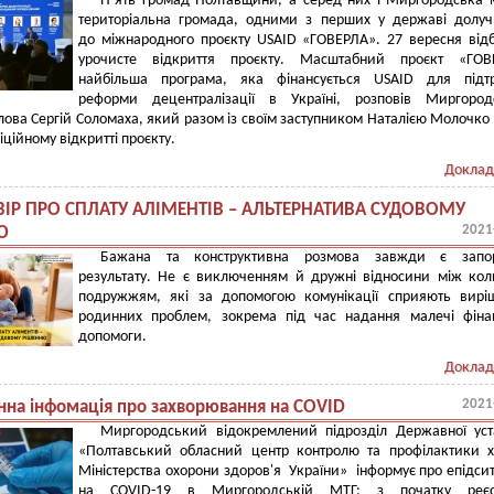
П’ять громад Полтавщини, а серед них і Миргородська 
територіальна громада, одними з перших у державі долу
до міжнародного проєкту USAID «ГОВЕРЛА». 27 вересня від
урочисте відкриття проєкту. Масштабний проєкт «ГОВ
найбільша програма, яка фінансується USAID для підт
реформи децентралізації в Україні, розповів Миргород
лова Сергій Соломаха, який разом із своїм заступником Наталією Молочко
іційному відкритті проєкту.
Доклад
ІР ПРО СПЛАТУ АЛІМЕНТІВ – АЛЬТЕРНАТИВА СУДОВОМУ
2021
Ю
Бажана та конструктивна розмова завжди є запо
результату. Не є виключенням й дружні відносини між ко
подружжям, які за допомогою комунікації сприяють вирі
родинних проблем, зокрема під час надання малечі фіна
допомоги.
Доклад
2021
на інфомація про захворювання на COVID
Миргородський відокремлений підрозділ Державної уст
«Полтавський обласний центр контролю та профілактики 
Міністерства охорони здоров'я України» інформує про епідси
на COVID-19 в Миргородській МТГ: з початку реєст