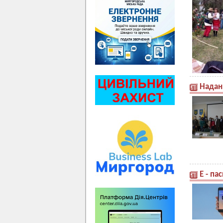
Надан
Е - па