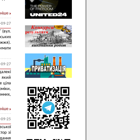
ніше
-09-27
 (вул.
рських
жжя).
римати
-09-27
алекі
 який
е ціла
оміки,
нних,
ніше
-09-25
вської
тор зі
дання