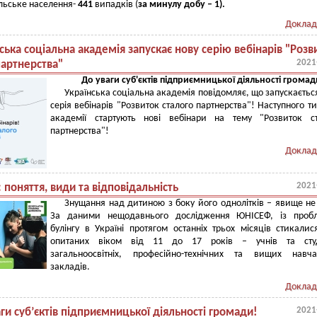
ільське населення-
441
випадків (
за минулу добу –
1).
Доклад
ська соціальна академія запускає нову серію вебінарів "Розв
2021
партнерства"
До уваги
суб'єктів підприємницької діяльності
громад
Українська соціальна академія повідомляє, що запускаєтьс
серія вебінарів "Розвиток сталого партнерства"! Наступного т
академії стартують нові вебінари на тему "Розвиток ст
партнерства"!
Доклад
2021
: поняття, види та відповідальність
Знущання над дитиною з боку його однолітків – явище не
За даними нещодавнього дослідження ЮНІСЕФ, із проб
булінгу в Україні протягом останніх трьох місяців стикали
опитаних віком від 11 до 17 років – учнів та студ
загальноосвітніх, професійно-технічних та вищих навча
закладів.
Доклад
2021
ги суб’єктів підприємницької діяльності громади!