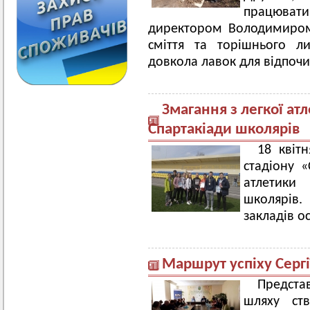
працюва
директором Володимиром
сміття та торішнього л
довкола лавок для відпочи
Змагання з легкої атл
Спартакіади школярів
18 квіт
стадіону «
атлетики
школярів. 
закладів ос
Маршрут успіху Сергі
Представ
шляху ст