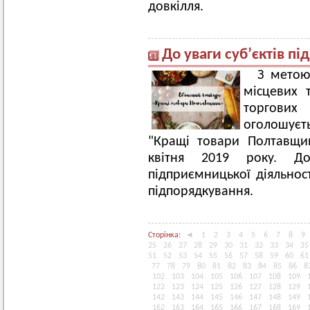
довкілля.
До уваги суб’єктів п
З метою
місцевих 
торгових
оголошуєт
"Кращі товари Полтавщи
квітня 2019 року. До
підприємницької діяльнос
підпорядкування.
Сторінка:
◄
1
2
3
4
5
6
7
8
9
25
26
27
28
29
30
31
32
33
34
35
51
52
53
54
55
56
57
58
59
60
61
77
78
79
80
81
82
83
84
85
86
8
102
103
104
105
106
107
108
109
122
123
124
125
126
127
128
129
142
143
144
145
146
147
148
149
162
163
164
165
166
167
168
169