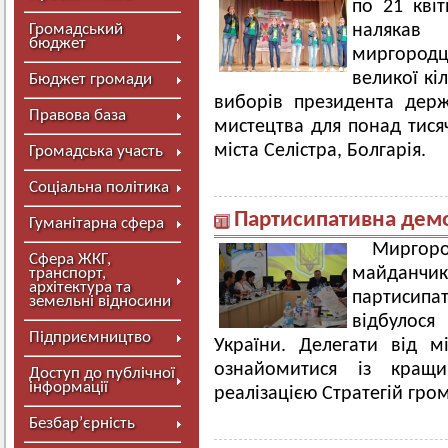
по 21 квіт
Громадський
налякав
бюджет
миргородц
великої кі
Бюджет громади
виборів президента дер
Правова база
мистецтва для понад тисяч
міста Селістра, Болгарія.
Громадська участь
Соціальна політика
Партисипативна демо
Гуманітарна сфера
Миргор
Сфера ЖКГ,
майданч
транспорт,
архітектура та
партисипат
земельні відносини
відбулося
Підприємництво
України. Делегати від мі
ознайомитися із кращи
Доступ до публічної
інформації
реалізацією Стратегій гро
Безбар’єрність