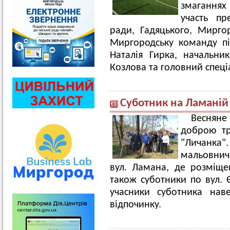
змаганнях 
участь пр
ради, Гадяцького, Мирго
Миргородську команду пі
Наталія Гирка, начальник
Козлова та головний спеці
Суботник на Ламаній
Весняне
доброю тр
"Личанка
мальовнич
вул. Ламана, де розміще
також суботники по вул. Є
учасники суботника нав
відпочинку.