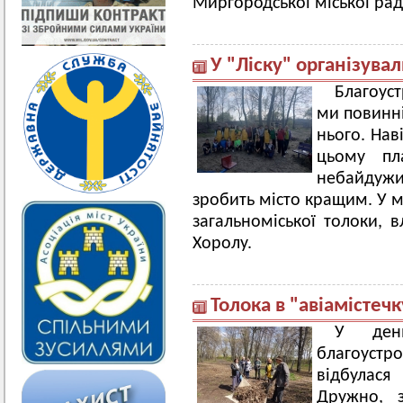
Миргородської міської рад
У "Ліску" організува
Благоуст
ми повинні
нього. Нав
цьому пл
небайдужи
зробить місто кращим. У м
загальноміської толоки,
Хоролу.
Толока в "авіамістечк
У день
благоустр
відбулася
Дружно, 