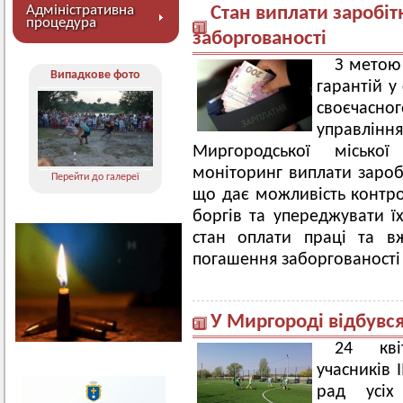
Адміністративна
Стан виплати заробіт
процедура
заборгованості
З метою
Випадкове фото
гарантій у
своєчасно
управлінн
Миргородської місько
моніторинг виплати заробі
Перейти до галереї
що дає можливість контр
боргів та упереджувати їх
стан оплати праці та в
погашення заборгованості 
У Миргороді відбувся
24 кві
учасників 
рад усіх