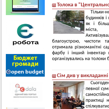
Толока в "Центральн
Тільки-
будинків і
як і біль
міста, 
Активізува
благоустрою, чистоти т
отримала різноманітні са
фарбу і інший інвентар
організувались на толоки б
Сім див у викладанні
Сьогоде
певної сум
самостійн
практиці н
спілкувати