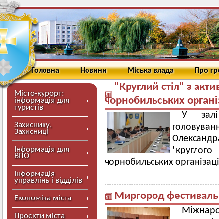
Головна
Новини
Міська влада
Про г
"Круглий стіл" з акт
Місто-курорт:
чорнобильських органі
інформація для
туристів
У залі
Захиснику,
головуван
Захисниці
Олександ
Інформація для
"круглого
ВПО
чорнобильських організаці
Інформація
управлінь і відділів
Миргород фестивал
Економіка міста
Міжнаро
Проєкти міста