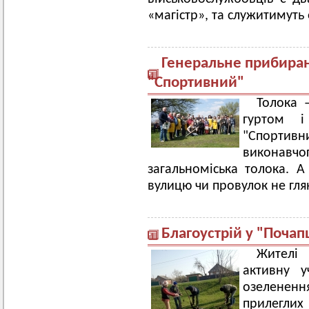
«магістр», та служитимуть 
Генеральне прибиран
"Спортивний"
Толока 
гуртом і
"Спортивн
виконав
загальноміська толока. 
вулицю чи провулок не гля
Благоустрій у "Почап
Жителі
активну у
озелененн
прилегли