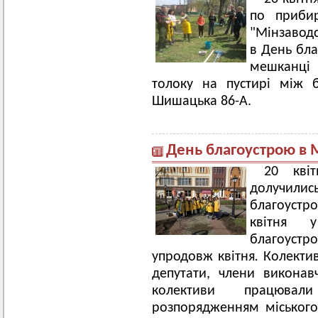
по прибир
"Мінзаводс
в День бла
мешканці 
толоку на пустирі між 
Шишацька 86-А.
День благоустрою в 
20 кві
долучилис
благоустро
квітня 
благоуст
упродовж квітня
.
Колектив
депутати, члени виконавч
колективи працювал
розпорядженням міськог