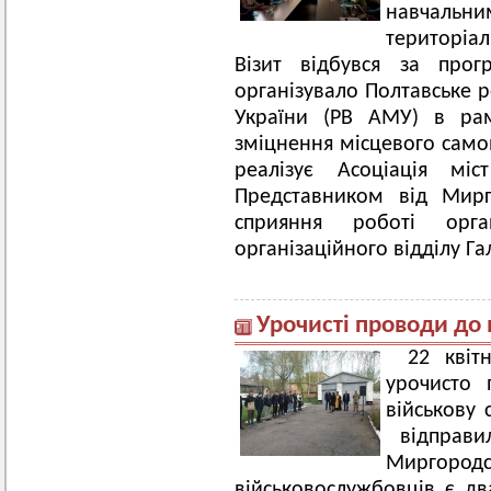
навчальним
територіа
Візит відбувся за прог
організувало Полтавське р
України (РВ АМУ) в рам
зміцнення місцевого самов
реалізує Асоціація мі
Представником від Мирг
сприяння роботі орга
організаційного відділу Г
Урочисті проводи до 
22 квіт
урочисто 
військову 
відправи
Миргород
військовослужбовців є дв