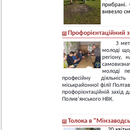
прибрані.
вивезло см
Профорієнтаційний з
З мет
молоді щод
регіону, 
самовизн
молоді пе
професійну діяльніс
міськрайонної філії Полта
профорієнтаційній захід д
Полив’янського НВК.
Толока в "Мінзаводс
20 квітн