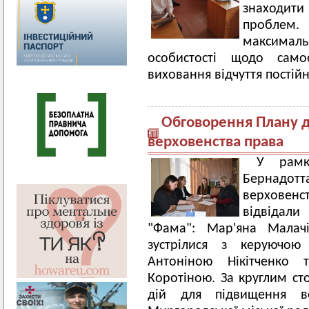
знаходи
проблем
максимал
особистості щодо само
виховання відчуття постій
Обговорення Плану д
верховенства права
У рамк
Бернадот
верховен
відвідали 
"Фама": Мар'яна Малач
зустрілися з керуючою
Антоніною Нікітченко
Коротіною. За круглим с
дій для підвищення ве