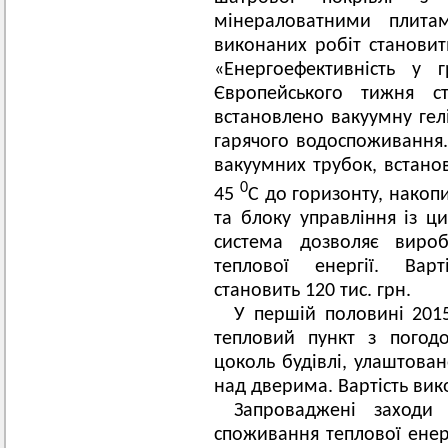
мінераловатними плита
виконаних робіт становит
«Енергоефективність у 
Європейського тижня ст
встановлено вакуумну гелі
гарячого водоспоживання. 
вакуумних трубок, встано
0
45
C до горизонту, накоп
та блоку управління із ц
система дозволяє вироб
теплової енергії. Варт
становить 120 тис. грн.
У першій половині 201
тепловий пункт з погод
цоколь будівлі, улаштован
над дверима. Вартість вико
Запроваджені заходи
споживання теплової енер