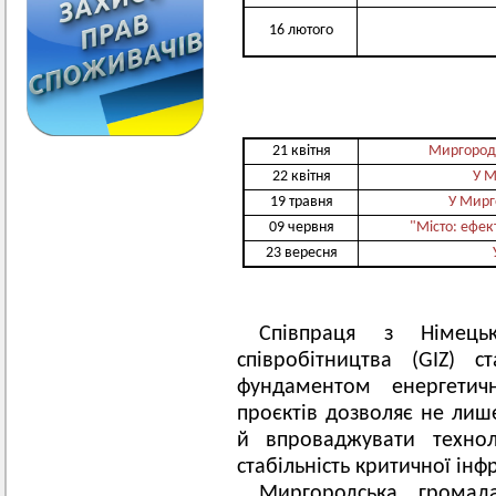
16 лютого
21 квітня
Миргород 
22 квітня
У М
19 травня
У Мирг
09 червня
"Місто: ефек
23 вересня
Співпраця з Німець
співробітництва (GIZ) 
фундаментом енергетично
проєктів дозволяє не лише
й впроваджувати технол
стабільність критичної інф
Миргородська громад