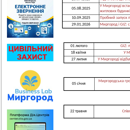
У Миргороді вст
05.08.2025
житлових будинк
10.09.2025
Пробний запуск п
29.01.2026
Миргород і GIZ: 
01 лютого
GIZ: 
18 квітня
У М
27 липня
У Миргороді відбу
Миргородська гро
05 січня
22 травня
Спі