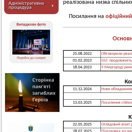
реалізована низка спільних
Адміністративна
процедура
Посилання на
офіційний
Випадкове фото
Основн
25.08.2022
Обговорили реал
Перейти до галереї
01.02.2023
GIZ: продовжуєть
18.04.2023
У Миргороді рем
Ко
11.12.2024
Нове обладнання 
13.03.2025
Посилення стійко
К
22.05.2025
Оглядовий візит 
28.07.2025
Підготовка до оп