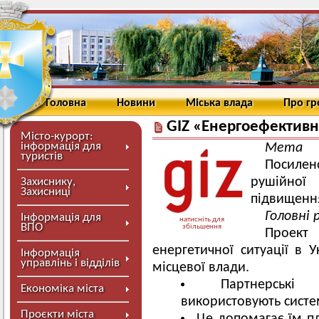
Головна
Новини
Міська влада
Про г
GIZ «Енергоефективн
Місто-курорт:
інформація для
Мета
туристів
Посилен
рушійної
Захиснику,
Захисниці
підвищення
Головні
Інформація для
натисніть для
ВПО
збільшення
Проект
енергетичної ситуації в 
Інформація
управлінь і відділів
місцевої влади.
Партнерськ
Економіка міста
використовують сист
Проєкти міста