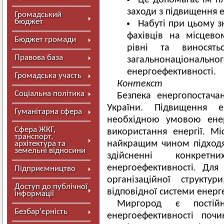
Це допомагає їм пл
заходи з підвищення 
Громадський
бюджет
Набуті при цьому з
фахівців на місцево
Бюджет громади
рівні та виносят
Правова база
загальнонаціональног
енергоефективності.
Громадська участь
Контекст
Соціальна політика
Безпека енергопостач
України. Підвищення е
Гуманітарна сфера
необхідною умовою енер
Сфера ЖКГ,
використання енергії. Мі
транспорт,
найкращим чином підходя
архітектура та
земельні відносини
здійсненні конкре
енергоефективності. Дл
Підприємництво
організаційної структу
Доступ до публічної
відповідної системи енер
інформації
Миргород є пості
Безбар’єрність
енергоефективності поч