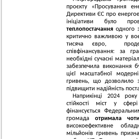
проєкту «Просування ене
Директиви ЄС про енергоеф
ініціативи було п
теплопостачання
одного з
критично важливою у воє
тисяча євро, продем
співфінансування: за г
необхідні сучасні матеріа
забезпечила виконання бу
цієї масштабної модерні
гривень, що дозволило 
підвищити надійність пост
Наприкінці 2024 рок
стійкості міст у сфер
фінансується Федеральни
громада
отримала чоти
високоефективне облад
мільйонів гривень призн