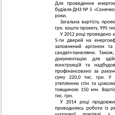
Для проведення енергое
будівля ДНЗ № 5 «Сонечко
роки.
Загальна вартість проект
грн. кошти проекту, 995 ти
У 2012 році проведено з
5-ти дверей на енергоеф
заповнений аргоном та 
сандвіч-панелями. Також
документацію для здій
конструкцій та надбудо
профінансовано за рахун
суму 220,0 тис. грн. У
утепленню стін та цокол
товщиною 150 мм. Вартіс
тис. грн.
У 2014 році продовжи
проводились роботи із ре
шатрової покрівлі з 