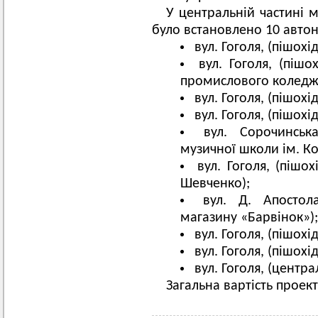
У центральній частині м
було встановлено 10 автон
вул. Гоголя, (пішох
вул. Гоголя, (піш
промислового коледжу 
вул. Гоголя, (пішох
вул. Гоголя, (пішохі
вул. Сорочинськ
музичної школи ім. Ко
вул. Гоголя, (пішох
Шевченко);
вул. Д. Апостол
магазину «Барвінок»);
вул. Гоголя, (пішох
вул. Гоголя, (пішох
вул. Гоголя, (центр
Загальна вартість проект