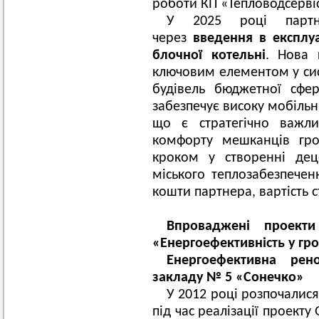
роботи КП «Тепловодсерві
У 2025 році партн
через
введення в експлу
блочної котельні
. Нова 
ключовим елементом у сис
будівель бюджетної сфер
забезпечує високу мобільн
що є стратегічно важли
комфорту мешканців гро
кроком у створенні деце
міського теплозабезпече
кошти партнера, вартість 
Впроваджені проект
«
Енергоефективність у гр
Енергоефективна рен
закладу № 5 «Сонечко»
У 2012 році розпочалися
під час реалізації проекту