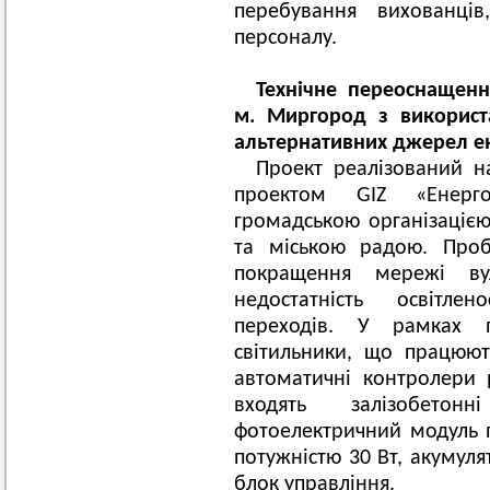
перебування вихованців
персоналу.
Технічне переоснащенн
м. Миргород з використ
альтернативних джерел ен
Проект реалізований на
проектом GIZ «Енерг
громадською організаціє
та міською радою. Проб
покращення мережі ву
недостатність освітлен
переходів. У рамках 
світильники, що працюю
автоматичні контролери 
входять залізобетон
фотоелектричний модуль п
потужністю 30 Вт, акумуля
блок управління.