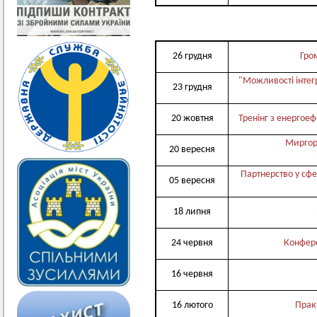
26 грудня
Гро
"Можливості інтег
23 грудня
20 жовтня
Тренінг з енергое
Миргор
20 вересня
Партнерство у сфе
05 вересня
18 липня
24 червня
Конфере
16 червня
16 лютого
Прак