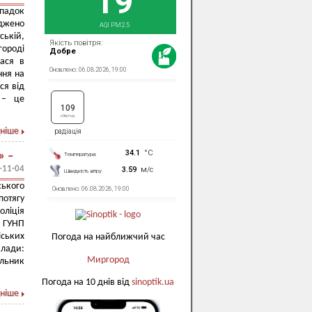
падок
джено
ькій,
городі
лася в
ння на
ся від
 – це
ніше
» –
-11-04
ького
потягу
оліція
 ГУНП
іських
Погода на найближчий час
влади:
Миргород
альник
Погода на 10 днів від
sinoptik.ua
ніше