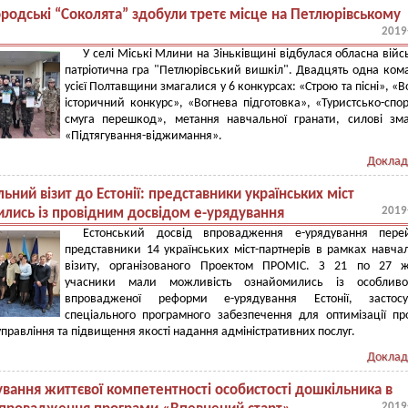
родські “Соколята” здобули третє місце на Петлюрівському
2019
У селі Міські Млини на Зіньківщині відбулася обласна війс
патріотична гра "Петлюрівський вишкіл". Двадцять одна ком
усієї Полтавщини змагалися у 6 конкурсах: «Строю та пісні», «В
історичний конкурс», «Вогнева підготовка», «Туристсько-спо
смуга перешкод», метання навчальної гранати, силові зм
«Підтягування-віджимання».
Доклад
ьний візит до Естонії: представники українських міст
2019
лись із провідним досвідом е-урядування
Естонський досвід впровадження е-урядування пере
представники 14 українських міст-партнерів в рамках навча
візиту, організованого Проектом ПРОМІС. З 21 по 27 ж
учасники мали можливість ознайомились із особливо
впровадженої реформи е-урядування Естонії, застосу
спеціального програмного забезпечення для оптимізації пр
управління та підвищення якості надання адміністративних послуг.
Доклад
вання життєвої компетентності особистості дошкільника в
2019