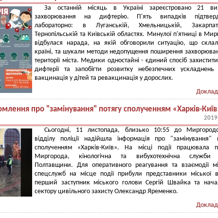
За останній місяць в Україні зареєстровано 21 ви
захворювання на дифтерію. П'ять випадків підтвер
лабораторно: в Луганській, Хмельницькій, Закарпатс
Тернопільській та Київській областях. Минулої п'ятниці в Мир
відбулася нарада, на якій обговорили ситуацію, що скла
країні, та шукали методи недопущення поширення захворюва
території міста. Медики одностайні - єдиний спосіб захистити
дифтерії та запобігти розвитку небезпечних ускладнень
вакцинація у дітей та ревакцинація у дорослих.
Доклад
омлення про "замінування" потягу сполученням «Харків-Київ
2019
Сьогодні, 11 листопада, близько 10:55 до Миргородс
відділу поліції надійшла інформація про "замінування" 
сполученням «Харків-Київ». На місці події працювала п
Миргорода, кінологічна та вибухотехнічна служби
Полтавщини. Для оперативного реагування та взаємодії м
спецслужб на місце події прибули представники міської 
перший заступник міського голови Сергій Швайка та нач
сектору цивільного захисту Олександр Яременко.
Доклад