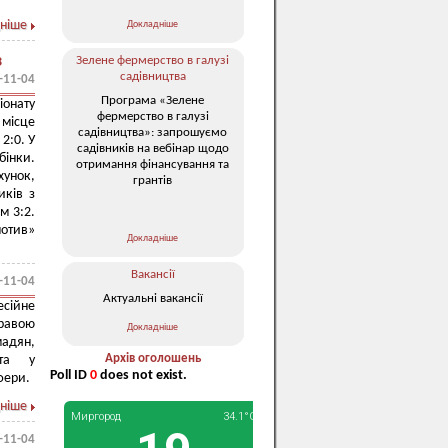
ніше
Докладніше
з
Зелене фермерство в галузі
садівництва
-11-04
Програма «Зелене
іонату
фермерство в галузі
 місце
садівництва»: запрошуємо
2:0. У
садівників на вебінар щодо
бінки.
отримання фінансування та
хунок,
грантів
иків з
м 3:2.
мотив»
Докладніше
Вакансії
-11-04
Актуальні вакансії
есійне
правою
Докладніше
мадян,
Архів оголошень
ята у
Poll ID
0
does not exist.
фери.
ніше
-11-04