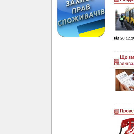
від 20.12.2
Що зм
опалюва
Прове