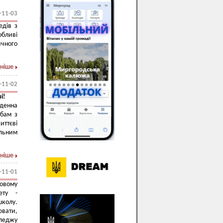
-11-03
едів з
обливі
чного
ніше
-11-02
і!
денна
обам з
иттєві
ільним
ніше
-11-01
овому
тету -
школу.
ювати,
леджу