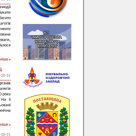
ємодії
укати
багато
гогів
менту
мована
еваги,
булося
ніше
й
-10-31
рганів
атегія
0 року
 На її
ьовані
хнічна
ніше
-10-31