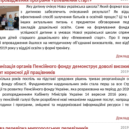
упровадження програми «Впевнений старт»
Яку дитину очікує Нова українська школа? Який формат вза
з дитиною забезпечить очікуваний результат? Як відш
ефективний спосіб залучення батьків в освітній процес? Ці та 
інших актуальних питань є предметом обговорення педа
закладів дошкільної освіти. Саме на формування фунда
успішності дитини в умовах Нової української школи спря
для дітей старшого дошкільного віку «Впевнений старт». Про її пер
і впровадження йшлося на методичному об’єднанні вихователів, яке від
019 року у відділі освіти у формі тренінгу.
Доклад
нізація органів Пенсійного фонду демонструє доволі високи
2019
т корисної дії працівників
ілька років поспіль на підставі урядових рішень триває реорганізація о
 фонду області. Фундаментом кардинальних змін стала перш за все Стр
ії та розвитку Пенсійного фонду України, яка розрахована на період до 202
а розпорядженням Кабінету Міністрів України 14 вересня 2016 року.
у пенсійній галузі були розроблені нові механізми надання послуг, напрац
тодики і програми, зміцнені та модернізовані інформаційні ресурси і те
Доклад
2019
ва перевірка миргородських перевізників