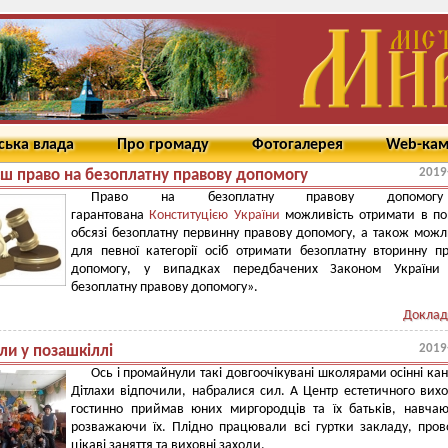
ська влада
Про громаду
Фотогалерея
Web-ка
2019
єш право на безоплатну правову допомогу
Право на безоплатну правову допомо
гарантована
Конституцією України
можливість отримати в по
обсязі безоплатну первинну правову допомогу, а також можл
для певної категорії осіб отримати безоплатну вторинну п
допомогу, у випадках передбачених Законом України
безоплатну правову допомогу».
Доклад
2019
ли у позашкіллі
Ось і промайнули такі довгоочікувані школярами осінні кан
Дітлахи відпочили, набралися сил. А Центр естетичного вих
гостинно приймав юних миргородців та їх батьків, навча
розважаючи їх. Плідно працювали всі гуртки закладу, про
цікаві заняття та виховні заходи.