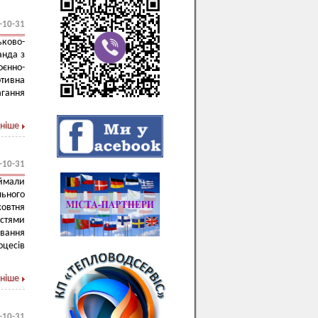
-10-31
ьково-
анда з
оєнно-
ртивна
агання
ніше
-10-31
ймали
льного
овтня
стями
вання
оцесів
ніше
-10-31