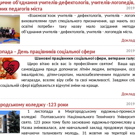
чне об’єднання учителів-дефектологів, учителів-логопедів,
2019
них педагогів міста
«Взаємозв’язок учителів - дефектологів, учителів - логоп
вихователями груп спеціального призначення, що мають ос
освітні потреби» таку назву мало засідання методи
об’єднання учителів - дефектологів, учителів - логопедів міста.
Доклад
2019
опада – День працівників соціальної сфери
Шановні працівники соціальної сфери, ветерани галуз
Щиро вітаю всіх вас із професійним святом! Ваша що
самовіддана праця допомагає літнім людям, ветеранам, ос
інвалідністю, дітям-сиротам, малозабезпеченим подолати ж
негаразди, вселяє віру себе та свої можливості. Завдяки сп
 соціальній сфері відбуваються відчутні зміни на краще.
Доклад
2019
родському коледжу -123 роки
1 листопада в Миргородському художньо-промисл
коледжі Полтавського Національного Технічного Універси
свято. 123 роки тому було засновано художньо-промислову 
Назва змінювалася, але навчальний заклад продовжує прац
навчаючи талановиту молодь. 31 жовтня на території ко