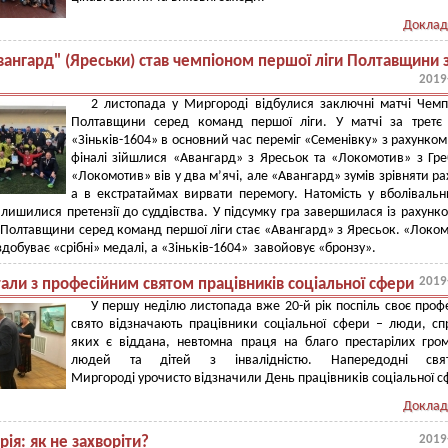
Доклад
вангард" (Яреськи) став чемпіоном першої ліги Полтавщини 
2019
2 листопада у Миргороді відбулися заключні матчі Чемп
Полтавщини серед команд першої ліги. У матчі за третє
«Зіньків-1604» в основний час переміг «Семенівку» з рахунком 
фіналі зійшлися «Авангард» з Яресьок та «Локомотив» з Гре
«Локомотив» вів у два м’ячі, але «Авангард» зумів зрівняти ра
а в екстратаймах вирвати перемогу. Натомість у вболівальн
алишилися претензії до суддівства. У підсумку гра завершилася із рахунко
Полтавщини серед команд першої ліги стає «Авангард» з Яресьок. «Локо
здобуває «срібні» медалі, а «Зіньків-1604» завойовує «бронзу».
2019
али з професійним святом працівників соціальної сфери
У першу неділю листопада вже 20-й рік поспіль своє проф
свято відзначають працівники соціальної сфери – люди, с
яких є віддана, невтомна праця на благо престарілих гро
людей та дітей з інвалідністю. Напередодні св
Миргороді урочисто відзначили День працівників соціальної с
Доклад
2019
ія: як не захворіти?