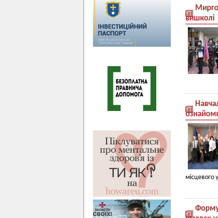
Мирго
вишколі
Навчал
ознайоми
місцевого 
Форму