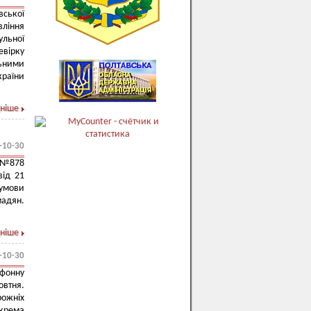
вської
ління
ульної
евірку
ьними
країни
ніше
-10-30
у №878
від 21
 умови
адян.
ніше
-10-30
фонну
овтня.
рожніх
окрема