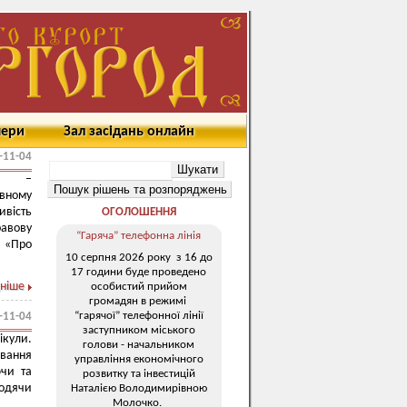
мери
Зал засідань онлайн
-11-04
гу –
вному
ивість
ОГОЛОШЕННЯ
равову
“Гаряча” телефонна лінія
 «Про
10 серпня 2026 року з 16 до
17 години буде проведено
ніше
особистий прийом
громадян в режимі
“гарячої” телефонної лінії
-11-04
заступником міського
ікули.
голови - начальником
овання
управління економічного
ючи та
розвитку та інвестицій
водячи
Наталією Володимирівною
Молочко.