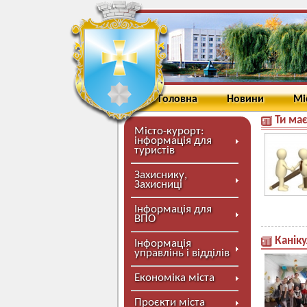
Головна
Новини
Мі
Ти ма
Місто-курорт:
інформація для
туристів
Захиснику,
Захисниці
Інформація для
ВПО
Каніку
Інформація
управлінь і відділів
Економіка міста
Проєкти міста