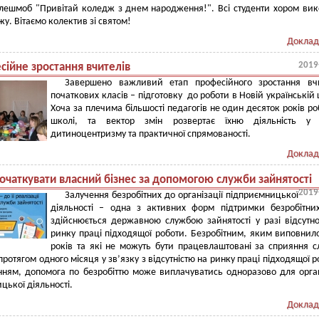
флешмоб "Привітай коледж з днем народження!". Всі студенти хором ви
жу. Вітаємо колектив зі святом!
Доклад
2019
сійне зростання вчителів
Завершено важливий етап професійного зростання вчи
початкових класів – підготовку до роботи в Новій українській 
Хоча за плечима більшості педагогів не один десяток років ро
школі, та вектор змін розвертає їхню діяльність у 
дитиноцентризму та практичної спрямованості.
Доклад
очаткувати власний бізнес за допомогою служби зайнятості
2019
Залучення безробітних до організації підприємницької
діяльності – одна з активних форм підтримки безробітни
здійснюється державною службою зайнятості у разі відсутно
ринку праці підходящої роботи. Безробітним, яким виповнил
років та які не можуть бути працевлаштовані за сприяння 
протягом одного місяця у зв’язку з відсутністю на ринку праці підходящої р
нням, допомога по безробіттю може виплачуватись одноразово для орган
цької діяльності.
Доклад