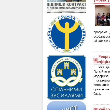
умовах 
програма 
особливост
28 жовтня 2
Реорга
коефіцієн
Уже дек
Пенсійного
модернізац
і схвален
виконання 
сучасні ме
база.
Рейдо