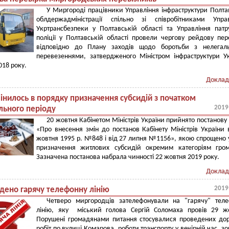
У Миргороді працівники Управління інфраструктури Полта
облдержадміністрації спільно зі співробітниками Управ
Укртрансбезпеки у Полтавській області та Управління патр
поліції у Полтавській області провели чергову рейдову пер
відповідно до Плану заходів щодо боротьби з нелегал
перевезеннями, затвердженого Міністром інфраструктури У
018 року.
Доклад
інилось в порядку призначення субсидій з початком
2019
льного періоду
20 жовтня Кабінетом Міністрів України прийнято постанов
«Про внесення змін до постанов Кабінету Міністрів України 
жовтня 1995 р. №848 і від 27 липня №1156», якою спрощено
призначення житлових субсидій окремим категоріям гром
Зазначена постанова набрала чинності 22 жовтня 2019 року.
Доклад
2019
дено гарячу телефонну лінію
Четверо миргородців зателефонували на "гарячу" теле
лінію, яку міський голова Сергій Соломаха провів 29 ж
Порушені громадянами питання стосувалися проведених до
робіт по вулиці Комарова, роботи транспорту у вечірній час, з