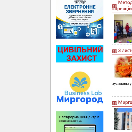
Методи
корекцій
3 лист
зусиллям у
Мирго