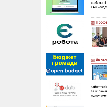
відбувся 
Гімн колед
Профе
Як зап
зайнятості 
за їх бажа
підприємни