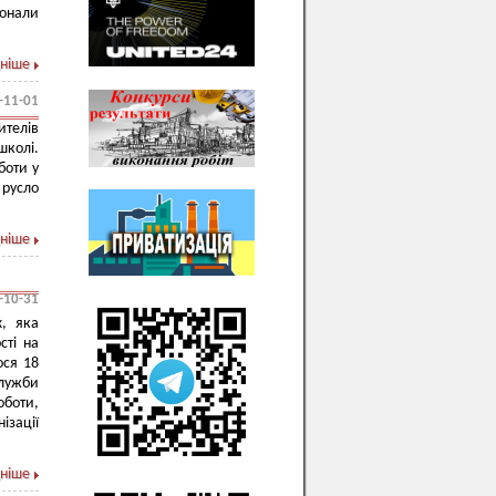
конали
ніше
-11-01
телів
школі.
боти у
русло
ніше
-10-31
х, яка
сті на
ося 18
служби
оботи,
ізації
ніше