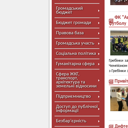
Громадський
бюджет
ФК "А
Бюджет громади
футболу
Правова база
Громадська участь
Соціальна політика
Гребінки з
Гуманітарна сфера
Чемпіоном 
з Гребінки 
Сфера ЖКГ,
транспорт,
Привіт
архітектура та
земельні відносини
Підприємництво
Доступ до публічної
інформації
Безбар’єрність
Дифтер