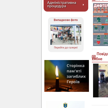
Адміністративна
процедура
Випадкове фото
Перейти до галереї
Повід
хибне