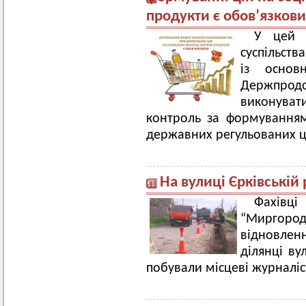
продукти є обов’язков
У цей 
суспільств
із основ
Держпр
виконувати
контроль за формуванням
державних регульованих ці
На вулиці Єрківській
Фахівц
“Миргород
відновлен
ділянці ву
побували місцеві журналіс