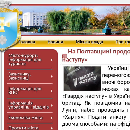
Головна
Новини
Міська влада
Про г
На Полтавщині продо
Місто-курорт:
наступу»
інформація для
туристів
Україн
Захиснику,
перемогою.
Захисниці
вночі боро
Інформація для
межах кам
ВПО
«Гвардія наступу» в Укра
бригад. Як повідомив н
Інформація
управлінь і відділів
Лунін, набір проводять 
«Хартія». Подати анкету
Економіка міста
двома способами: на офіц
Проєкти міста