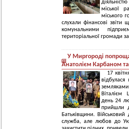
діяльністю
міської р
міського г
слухали фінансові звіти
комунальними підприє
територіальної громади за 
У Миргороді попроща
Анатолієм Карбаном та
17 квіт
відбулася
земляками
Віталієм
день 24 лю
прийшли д
Батьківщини. Військовий
служба, але любов до Ук
захистити рідних, привели