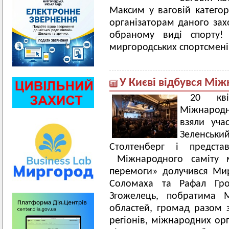
Максим у ваговій категорі
організаторам даного зах
обраному виді спорту!
миргородських спортсмені
У Києві відбувся Між
20 кві
Міжнародни
взяли уча
Зеленськи
Столтенберг і предст
Міжнародного саміту мі
перемоги» долучився Мир
Соломаха та Рафал Грон
Згожелець, побратима М
областей, громад разом 
регіонів, міжнародних ор