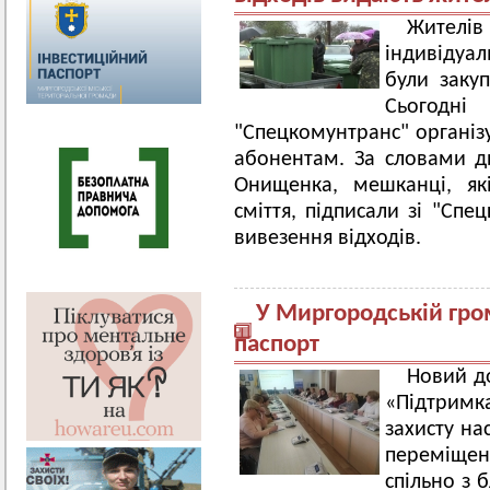
Жителі
індивідуал
були заку
Сьогодн
"Спецкомунтранс" організ
абонентам. За словами д
Онищенка, мешканці, як
сміття, підписали зі "Спе
вивезення відходів.
У Миргородській гро
паспорт
Новий д
«Підтримка
захисту на
переміщ
спільно з 