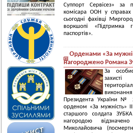
Суппорт Сервісез» за п
комісара ООН у справах
сьогодні фахівці Миргоро
воркшопі «Підтримка 
паспортів».
Орденами «За мужніст
нагороджено Романа Зу
За особи
захисті
територіал
виконання
Президента України № 2
орденом «За мужність» II
старшого солдата ЗУБК
нагородою відзначен
Миколайовича (посмерт