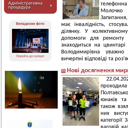
Адміністративна
телефонна 
процедура
Молочко
Запитання
Випадкове фото
має інвалідність, стосу
ділянку. У колективном
допомоги для ремонту 
знаходиться на цвинтарі
Володимирівна уважно 
Перейти до галереї
вичерпні відповіді та роз'
Нові досягнення мир
22.04.20
проходила
Полтавськ
юнаків та
також взял
них вист
категорії 
ваговій ка