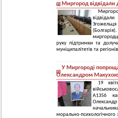
Миргород відвідали д
Миргор
відвідали 
Згожельц
(Болгарія
миргородці
руку підтримки та долуч
муніципалітетів та регіоні
У Миргороді попрощ
Олександром Макухо
19 кві
військов
А1356 ка
Олександ
начальника
морально-психологічного 