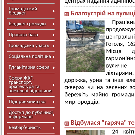
центрах надання адмінпосл
Громадський
Благоустрій на вулиці
бюджет
Праці
Бюджет громади
продовжу
Правова база
центральн
Гоголя, 1
Громадська участь
Місця д
Соціальна політика
гармонійн
вуличне 
Гуманітарна сфера
ліхтарям
Сфера ЖКГ,
доріжка, урна та інші ел
транспорт,
архітектура та
скверах чи на зелених з
земельні відносини
бережіть майно громади
Підприємництво
миргородців.
Доступ до публічної
інформації
Відбулася "гаряча" т
Безбар’єрність
24 квіт