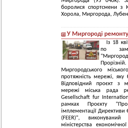
Миргорода (95 очок). З
боролися спортсмени з К
Хорола, Миргорода, Лубен,
У Миргороді ремонт
Із 18 кв
по зам
"Миргородт
Прорізній
Миргородського міськог
протяжність мережі, яку 
Відповідний проєкт з мо
мережі міська рада ре
Gesellschaft fur Internat
рамках Проєкту "Прос
імплементації Директиви Є
(FEER)", виконувани
міністерства економічно