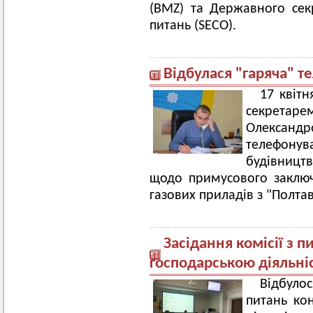
(BMZ) та Державного сек
питань (SECO).
Відбулася "гаряча" т
17 квітн
секрета
Олександ
телефон
будівництв
щодо примусового заключ
газових приладів з "Полтав
Засідання комісії з 
господарською діяльні
Відбулос
питань ко