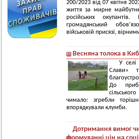
200/2023 від 07 квітня 202
життя за мирне майбутнє
російських окупантів
громадянський обов’я
військовій присязі, вірними
Весняна толока в Ки
У селі 
Слави» т
благоустро
До приби
сільськог
чимало: згребли торішн
впорядкували клумби.
Дотримання вимог чи
формуванні цін на соці