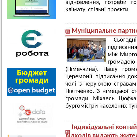
відновлення, потреби г
клімату, спільні проєкти.
Муніципальне партн
Сьогодн
підписанн
між Мирго
громадо
(Німеччина). Нашу гро
церемонії підписання до
чолі з керуючою справам
Нікітченко. З німецької с
громади Міхаель Цюфка.
бургомістри населених пун
Індивідуальні конте
відходів видають жите