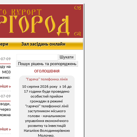
мери
Зал засідань онлайн
-07-09
оду на
ОГОЛОШЕННЯ
Ц МОЗ
джено:
“Гаряча” телефонна лінія
ніше
10 серпня 2026 року з 16 до
17 години буде проведено
особистий прийом
-07-09
громадян в режимі
 води,
“гарячої” телефонної лінії
(через
заступником міського
 можна
голови - начальником
управління економічного
розвитку та інвестицій
ніше
Наталією Володимирівною
Молочко.