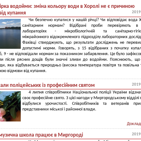
ірка водойми: зміна кольору води в Хоролі не є причиною
2019
від купання
Чи безпечно купатися у нашій річці? Чи відповідає вода 
санітарним нормам? Відібрані проби перевіряють в
лабораторіях - мікробіологічній та санітарно-гігієн
міжрайонного відокремленого підрозділу лабораторних дослі
Фахівці стверджують, що результати досліджень не перев
допустимі норми. Говорять, з 15 відібраних з початку купа
б, 9 - не відповідали нормам за показником забарвлення. Це було зафіксо
оли після рясних дощів були значні зливи до водойми. Пояснюють, що
ди, яка відбувається природньо (висока температура повітря та повільна т
ною відмови від купання.
2019
тали поліцейських із професійним святом
4 липня співробітники Національної поліції України відзн
своє професійне свято. З цієї нагоди у Миргородському відділі п
відбулися урочистості. Співробітників та ветеранів при
представники міської і районної влади.
Доклад
2019
 музична школа працює в Миргороді