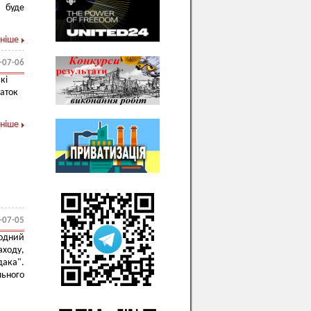
, буде
ніше
-07-06
кі
чаток
ніше
-07-05
одний
аходу,
дака".
ьного