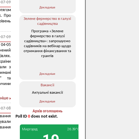
-07-09
Докладніше
отягом
к. Про
Зелене фермерство в галузі
рівень
садівництва
Програма «Зелене
фермерство в галузі
-07-09
садівництва»: запрошуємо
 04-05
садівників на вебінар щодо
чений
отримання фінансування та
влях.
грантів
країни
вали з
римані
Докладніше
х” та
еччини
Вакансії
Актуальні вакансії
ніше
Докладніше
-07-08
Архів оголошень
ування
Poll ID
0
does not exist.
зували
ування