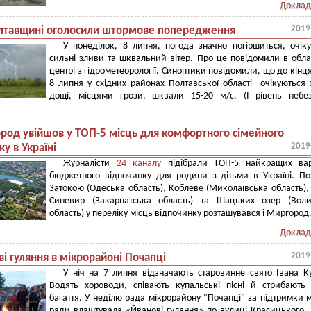
Доклад
2019
лтавщині оголосили штормове попередження
У понеділок, 8 липня, погода значно погіршиться, очік
сильні зливи та шквальний вітер. Про це повідомили в обл
центрі з гідрометеорології. Синоптики повідомили, що до кінц
8 липня у східних районах Полтавської області очікуються 
дощі, місцями грози, шквали 15-20 м/с. (I рівень небе
род увійшов у ТОП-5 місць для комфортного сімейного
2019
у в Україні
Журналісти
24 каналу
підібрали ТОП-5 найкращих варі
бюджетного відпочинку для родини з дітьми в Україні. По
Затокою (Одеська область), Коблеве (Миколаївська область),
Синевир (Закарпатська область) та Шацьких озер (Воли
область) у переліку місць відпочинку розташувався і Миргород
Доклад
2019
і гуляння в мікрорайоні Почапці
У ніч на 7 липня відзначають старовинне свято Івана К
Водять хороводи, співають купальські пісні й стрибають
багаття. У неділю рада мікрорайону "Почапці" за підтримки м
ради влаштувала «Йванові гуляння» по вулиці Красицького