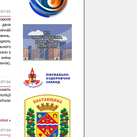
-07-05
Хоролу
 двох
ічній
джень.
ищують
льного
вано у
 зміна
ечія),
-07-04
ачають
оліції
вітали
ніше
-07-04