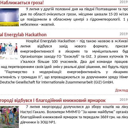
2019
 Наближається гроза!
9 липня у другій половині дня на півдні Полтавщини та пр
дня по області очікуються грози, місцями шквали 15-20 м/се
це повідомили в обласному центрі з гідрометеорології. 1 
небезпеки –жовтий.
2019
al Energylab Hackathon
Hospital Energylab Hackathon – під такою назвою в м.Києві
липня відбувся захід нового формату, присвя
енергоефективності в лікарнях та муніципальних буді
Організатори заходу ГО "Екоклуб" та GIZ. З різних куточків У
з'їхалося більше 100 учасників. Два дні команди працю
над перетворенням своїх ідей змін у реальні дієві рішення, які будуть підт
и “Партнерство з модернізації: енергоефективність у лікарня
ктивність у громадах II”, що впроваджуються за дорученням уряду Нім
eutsche Gesellschaft für Internationale Zusammenarbeit (GIZ) GmbH.
Доклад
2019
городі відбувся І благодійний книжковий ярмарок
7 липня миргородці долучилися до збору коштів на лік
Настусі Гакало. Волонтери МММГО "За нами майбутнє" органі
благодійний книжковий ярмарок та передали 3669 грн. на лік
дівчинки із ЗОШ №1.