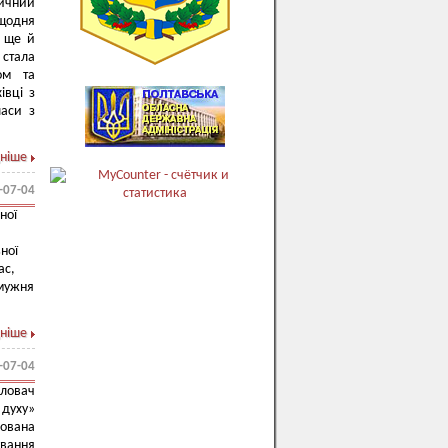
ичний
щодня
є ще й
 стала
ом та
івці з
ласи з
ніше
-07-04
ної
ної
ас,
 мужня
.
ніше
-07-04
ловач
 духу»
ована
ування