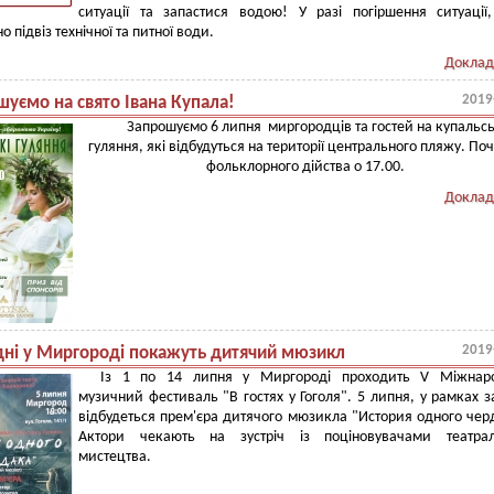
ситуації та запастися водою! У разі погіршення ситуації
о підвіз технічної та питної води.
Доклад
2019
шуємо на свято Івана Купала!
Запрошуємо 6 липня миргородців та гостей на купальсь
гуляння, які відбудуться на території центрального пляжу. По
фольклорного дійства о 17.00.
Доклад
2019
дні у Миргороді покажуть дитячий мюзикл
Із 1 по 14 липня у Миргороді проходить V Міжнар
музичний фестиваль "В гостях у Гоголя". 5 липня, у рамках з
відбудеться прем'єра дитячого мюзикла "История одного чер
Актори чекають на зустріч із поціновувачами театрал
мистецтва.