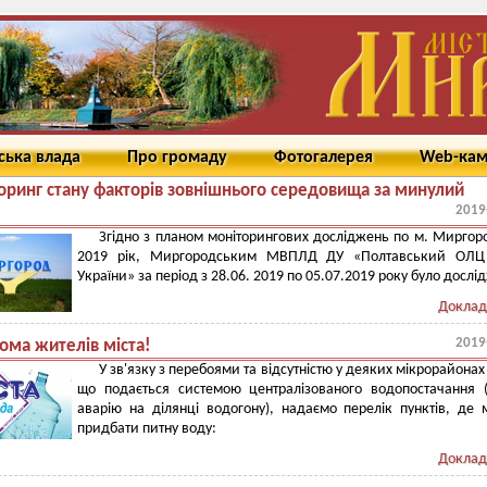
ська влада
Про громаду
Фотогалерея
Web-ка
оринг стану факторів зовнішнього середовища за минулий
2019
Згідно з планом моніторингових досліджень по м. Миргор
2019 рік, Миргородським МВПЛД ДУ «Полтавський ОЛ
України» за період з 28.06. 2019 по 05.07.2019 року було дослі
Доклад
2019
ома жителів міста!
У зв'язку з перебоями та відсутністю у деяких мікрорайонах
що подається системою централізованого водопостачання 
аварію на ділянці водогону), надаємо перелік пунктів, де
придбати питну воду:
Доклад