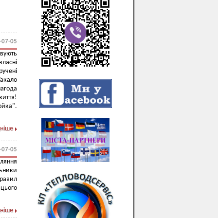
-07-05
вують
власні
ручені
Гакало
нагода
життя!
ойка".
ніше
-07-05
уляння
ьники
правил
 цього
ніше