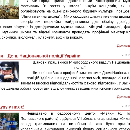
У Миргороді триває двотижневий Міжнародний муз
фестиваль "В гостях у Гоголя". Окрім концертів, які 
організовують на сцені районного будинку культури, працю
"Літня музична школа". Миргородська дитяча музична школа
своєрідним творчийм майданчиком для обміну досвід
я юних віртуозів із досвідченими музикантами. Місцеві викладачі, фах
ої музичної школи та відомі музиканти проводять профільні майстер-к
 скрипки, віолончелі, кларнету, арфи та вокалу.
Доклад
2019
я – День Національної поліції України
Шановні працівники Миргородського відділу Національ
поліції!
Щиро вітаю Вас із професійним святом – Днем Національ
поліції! Здійснення щоденної нелегкої місії, покладеної на В
вимагає високої відповідальності та фахової підготовки. У Вас
дповідальна робота: оберігати від злочинних зазіхань мир і спокій громадян
Доклад
2019
уху у них є!
Нещодавно в оздоровчому центрі «Маяк» (с. Го
Полтавського району) відбулася VІІ обласна спартакіада «Сила
серед травмованих на виробництві, яка була організ
управлінням виконавчої дирекції Фонду соціального страх