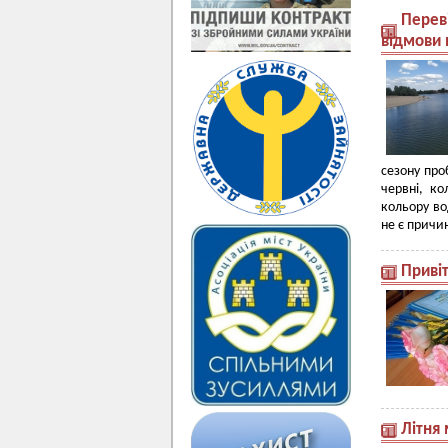
Перев
відмови 
сезону про
червні, к
кольору во
не є причи
Приві
Літня