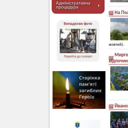
Адміністративна
процедура
На По
Випадкове фото
жовтий).
Мирго
Перейти до галереї
відпочинк
Йванов