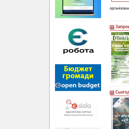
організован
Запро
Сього