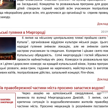
на Засядьках). Концертна та розважальна програма для доро
дітей створили гарний настрій всім учасникам театралізо
ада мікрорайону дякує всім, хто долучився до організації та сприяв пров
 заходу.
Доклад
2019
ські гуляння в Миргороді
6 липня на міському центральному пляжі пройшло свято 
Купала", організоване відділом культури міської ради. Цьог
народні гуляння змінили локацію, але не змінили святк
настрою учасникам та глядачам. Колоритне і цікаве свято по
Купальську обрядовість. Сотні миргородців і гостей зібралис
провести наймагічнішу ніч року. Конкурси та розважальна пр
я і дітям і дорослим: конкурс на кращий купальський вінок, ігрова програ
ацькі розваги, аква-грим, гадання на нареченого, майстер-клас із вигото
ивих квітів, театралізоване дійство, запальний концерт, Fire-show.
Доклад
ів правобережної частини міста просимо запастися водою!
2019
Через аварію на артезіанській свердловині, що
виникла по вулиці Миргородських Дивізій, 5 липня, скл
критична ситуація із водозабезпеченням жителів правобе
частини міста. Просимо мешканців із розумінням поставит