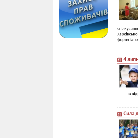
спілкуванн
Харківськ
фортепіано,
4 липн
та ві
Сила д