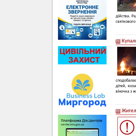
дійства. Р
святкового
Купаль
сподобалас
дітей, коз
віночка з ж
Жител