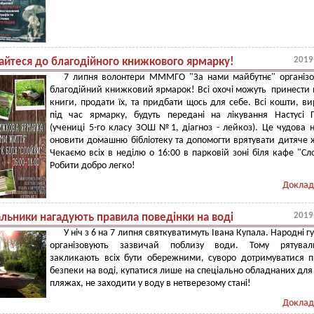
2019
айтеся до благодійного книжкового ярмарку!
7 липня волонтери МММГО "За нами майбутнє" організо
благодійний книжковий ярмарок! Всі охочі можуть принести 
книги, продати їх, та придбати щось для себе. Всі кошти, ви
під час ярмарку, будуть передані на лікування Настусі 
(учениці 5-го класу ЗОШ №1, діагноз - лейкоз). Це чудова 
оновити домашню бібліотеку та допомогти врятувати дитяче 
Чекаємо всіх в неділю о 16:00 в парковій зоні біля кафе "Сл
Робити добро легко!
Доклад
2019
альники нагадують правила поведінки на воді
У ніч з 6 на 7 липня святкуватимуть Івана Купала. Народні г
організовують зазвичай поблизу води. Тому рятувал
закликають всіх бути обережними, суворо дотримуватися 
безпеки на воді, купатися лише на спеціально обладнаних для
пляжах, не заходити у воду в нетверезому стані!
Доклад