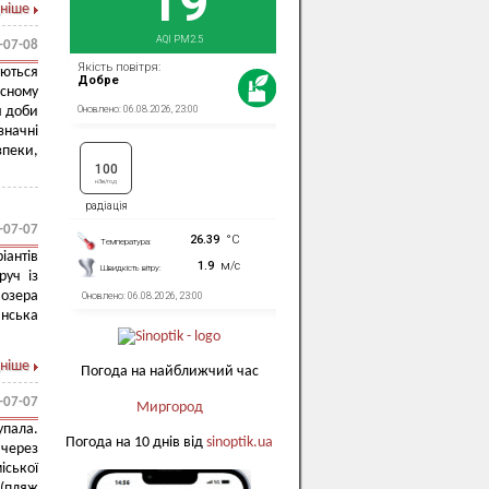
ніше
-07-08
уються
асному
я доби
значні
зпеки,
-07-07
антів
руч із
 озера
нська
.
ніше
Погода на найближчий час
-07-07
Миргород
упала.
Погода на 10 днів від
sinoptik.ua
 через
іської
 (пляж