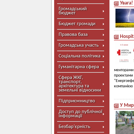
Увага!
Громадський
бюджет
Бюджет громади
Правова база
Hospit
Громадська участь
Соціальна політика
Гуманітарна сфера
менторами 
проектам
Сфера ЖКГ,
“Енергоефе
транспорт,
архітектура та
компанією D
земельні відносини
Підприємництво
У Мир
Доступ до публічної
інформації
Безбар’єрність