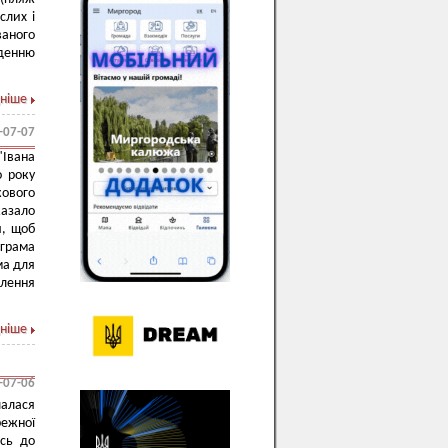
слих і
ваного
еденню
ніше
-07-07
"Івана
о року
ового
казало
я, щоб
ограма
ма для
влення
ніше
-07-06
алася
режної
ись до