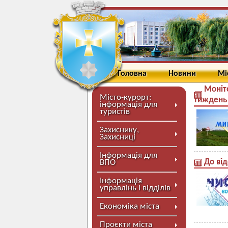
Головна
Новини
Мі
Моніт
Місто-курорт:
тиждень
інформація для
туристів
Захиснику,
Захисниці
Інформація для
До від
ВПО
Інформація
управлінь і відділів
Економіка міста
Проєкти міста