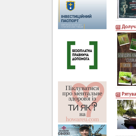
Долуч
Рятув