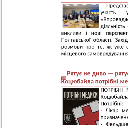
Предста
участь у
«Впровадж
діяльність
виклики і нові перспек
Полтавської області. Зах
розмови про те, як уже с
місцевого самоврядування
Рятує не диво — ряту
Коцюбайла потрібні м
ПОТРІБНІ
Коцюбайла
Потрібні:
- Лікар м
призначенн
- Фельдш