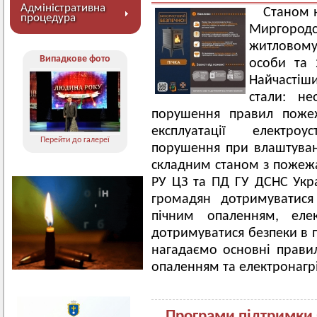
Адміністративна
Станом н
процедура
Миргородс
житловому 
Випадкове фото
особи та 
Найчастіш
стали: н
порушення правил пожеж
експлуатації електроу
Перейти до галереї
порушення при влаштуванні
складним станом з пожежа
РУ ЦЗ та ПД ГУ ДСНС Укра
громадян дотримуватися
пічним опаленням, еле
дотримуватися безпеки в п
нагадаємо основні прави
опаленням та електронаг
Програми підтримки 