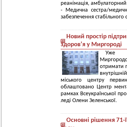
реанімація, амбулаторни
- Медична сестра/медич
забезпечення стабільного 
Новий простір підтр
здоров’я у Миргороді
Уже н
Миргородс
отримати п
внутрішн
міського центру первин
облаштовано Центр мента
рамках Всеукраїнської про
леді Олени Зеленської.
Основні рішення 71-ї