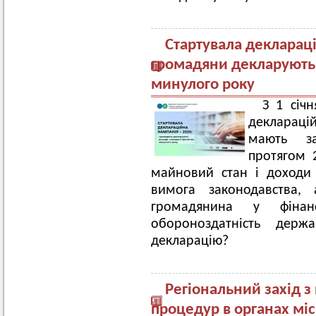
Стартувала деклараці
громадяни декларують 
минулого року
З 1 січ
декларацій
мають за
протягом 
майновий стан і доходи
вимога законодавства,
громадянина у фінанс
обороноздатність держ
декларацію?
Регіональний захід з
процедур в органах мі