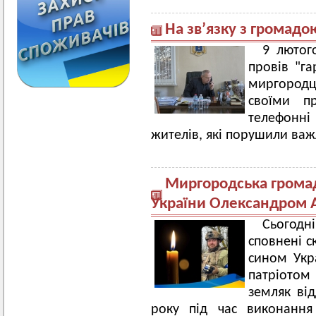
На зв’язку з громадо
9 лютог
провів "га
миргородці
своїми п
телефонн
жителів, які порушили важ
Миргородська громад
України Олександром 
Сьогод
сповнені с
сином Укр
патріото
земляк від
року під час виконання