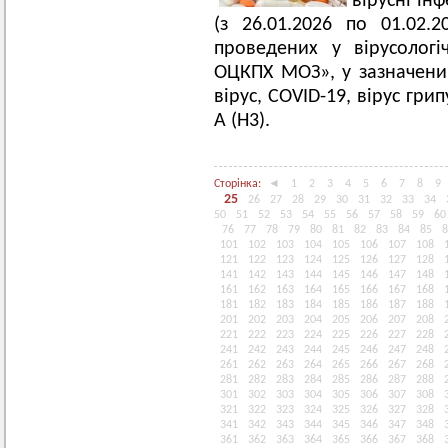
вірусні інф
(з 26.01.2026 по 01.02.2
проведених у вірусологі
ОЦКПХ МОЗ», у зазначений
вірус, COVID-19, вірус гри
А (H3).
Сторінка:
◄
1
2
3
4
5
6
7
8
9
25
26
27
28
29
30
31
32
33
34
50
51
52
53
54
55
56
57
58
59
60
76
77
78
79
80
81
82
83
84
85
8
101
102
103
104
105
106
107
108
121
122
123
124
125
126
127
128
141
142
143
144
145
146
147
148
161
162
163
164
165
166
167
168
181
182
183
184
185
186
187
188
201
202
203
204
205
206
207
208
221
222
223
224
225
226
227
228
241
242
243
244
245
246
247
248
261
262
263
264
265
266
267
268
281
282
283
284
285
286
287
288
301
302
303
304
305
306
307
308
321
322
323
324
325
326
327
328
341
342
343
344
345
346
347
348
361
362
363
364
365
366
367
368