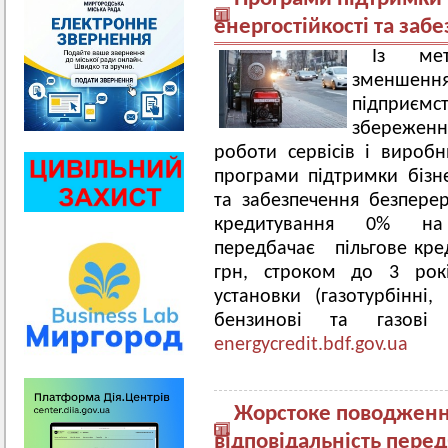
енергостійкості та заб
Із мет
зменшен
підприємст
збережен
роботи сервісів і вироб
програми підтримки бізне
та забезпечення безпере
кредитування 0% на 
передбачає пільгове кред
грн, строком до 3 рокі
установки (газотурбінні, 
бензинові та газові 
energycredit.bdf.gov.ua
Жорстоке поводження
відповідальність пере