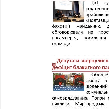
Цієї с
стратегіч
прийня
«Полтавщи
фаховий майданчик, 
обговорювали не прос
насамперед посилення
громади.
Депутати звернулися
дефіцит блакитного па
Забезпе
сезону в
щоденни
комуналь
самоврядування. Попри с
виклики, Миргородська