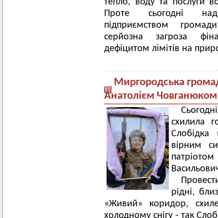
тепло, воду та послуги 
Проте сьогодні над
підприємством громад
серйозна загроза фіна
дефіцитом лімітів на прир
Миргородська громад
Анатолієм Човганюком
Сьогодн
схилила г
Слобідка 
вірним с
патріотом
Васильови
Провест
рідні, бли
«Живий» коридор, схиле
холодному снігу ˗ так Слоб