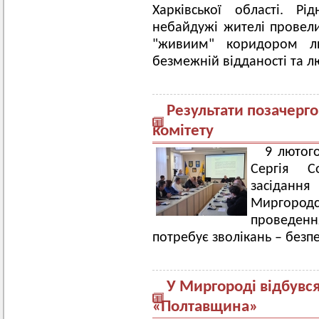
Харківської області. Рі
небайдужі жителі провели
"живиим" коридором лю
безмежній відданості та л
Результати позачерго
комітету
9 лютог
Сергія С
засіда
Миргород
проведенн
потребує зволікань – безпе
У Миргороді відбувс
«Полтавщина»