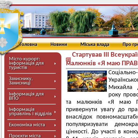
Головна
Новини
Міська влада
Про г
Стартував III Всеукра
Місто-курорт:
малюнків «Я маю ПРАВ
інформація для
туристів
Соціаль
Захиснику,
Українськ
Захисниці
Михайла Д
Інформація для
року прово
ВПО
та малюнків «Я маю П
привернути увагу до пра
Інформація
управлінь і відділів
внаслідок повномасштаб
популяризувати демокр
Економіка міста
цінності. До участі в кон
Проєкти міста