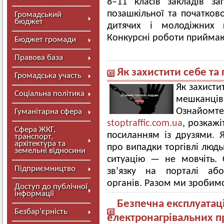
8–11 класів закладів заг
позашкільної та початково
Громадський
бюджет
дитячих і молодіжних г
Конкурсні роботи приймают
Бюджет громади
Правова база
Як захистити себе та
Громадська участь
Як захисти
Соціальна політика
мешканці
Ознайом
Гуманітарна сфера
stoptraffic.com.ua
, розкажі
Сфера ЖКГ,
посиланням із друзями. 
транспорт,
архітектура та
про випадки торгівлі людь
земельні відносини
ситуацію — не мовчіть.
Підприємництво
зв’язку на порталі аб
органів. Разом ми зробим
Доступ до публічної
інформації
Безпечна експлуатаці
Безбар’єрність
електронагрівальних п