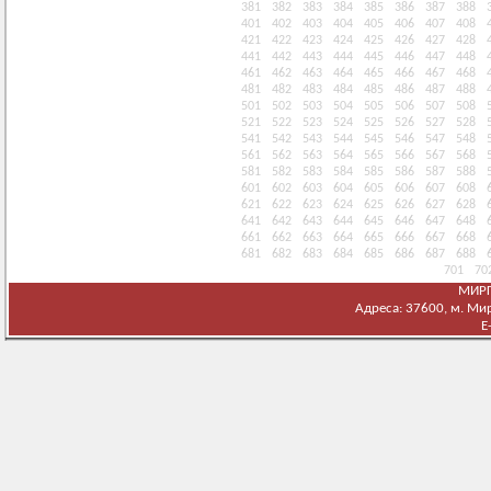
381
382
383
384
385
386
387
388
401
402
403
404
405
406
407
408
421
422
423
424
425
426
427
428
441
442
443
444
445
446
447
448
461
462
463
464
465
466
467
468
481
482
483
484
485
486
487
488
501
502
503
504
505
506
507
508
521
522
523
524
525
526
527
528
541
542
543
544
545
546
547
548
561
562
563
564
565
566
567
568
581
582
583
584
585
586
587
588
601
602
603
604
605
606
607
608
621
622
623
624
625
626
627
628
641
642
643
644
645
646
647
648
661
662
663
664
665
666
667
668
681
682
683
684
685
686
687
688
701
70
МИРГ
Адреса: 37600, м. Мирг
E