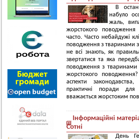
В остан
набуло осо
жаль, вип
жорстокого поводження 
часто. Часто небайдужі кл
поводження з тваринами за
не всі знають, як правиль
звертатися та яка передб
поводження з тваринами і
жорстокого поводження?
аспекти законодавства,
практичні поради для 
вважається жорстоким по
Інформаційні матеріа
Сотні
День Ге