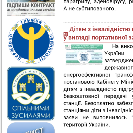
парагрипу, аденовірусу, р
А не субтипованого.
Дітям з інвалідністю
у вигляді портативної з
На вико
України
затвердже
державн
енергоефективної транс
постановою Кабінету Мініс
дітям з інвалідністю підг
безкоштовної передачі 
станції. Безоплатно забе
станціями діти з інвалідні
заяви не виповнилось 1
території України.