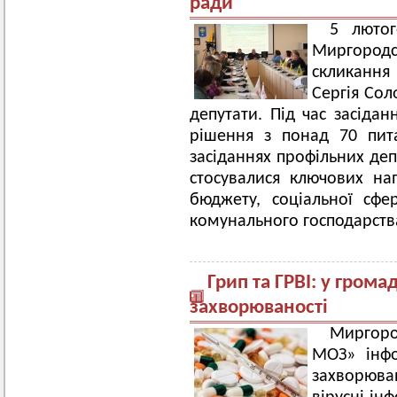
ради
5 лютог
Миргород
скликання
Сергія Сол
депутати. Під час засідан
рішення з понад 70 пит
засіданнях профільних деп
стосувалися ключових на
бюджету, соціальної сфе
комунального господарств
Грип та ГРВІ: у грома
захворюваності
Миргоро
МОЗ» інфо
захворюван