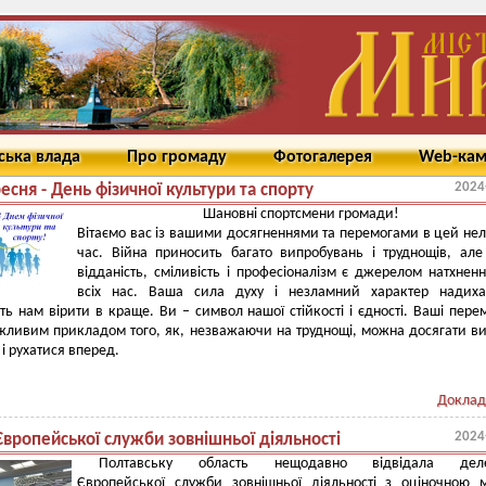
ська влада
Про громаду
Фотогалерея
Web-ка
2024
есня - День фізичної культури та спорту
Шановні спортсмени громади!
Вітаємо вас із вашими досягненнями та перемогами в цей не
час. Війна приносить багато випробувань і труднощів, ал
відданість, сміливість і професіоналізм є джерелом натхнен
всіх нас. Ваша сила духу і незламний характер надиха
ь нам вірити в краще. Ви – символ нашої стійкості і єдності. Ваші пере
ажливим прикладом того, як, незважаючи на труднощі, можна досягати в
 і рухатися вперед.
Доклад
2024
Європейської служби зовнішньої діяльності
Полтавську область нещодавно відвідала деле
Європейської служби зовнішньої діяльності з оціночною м