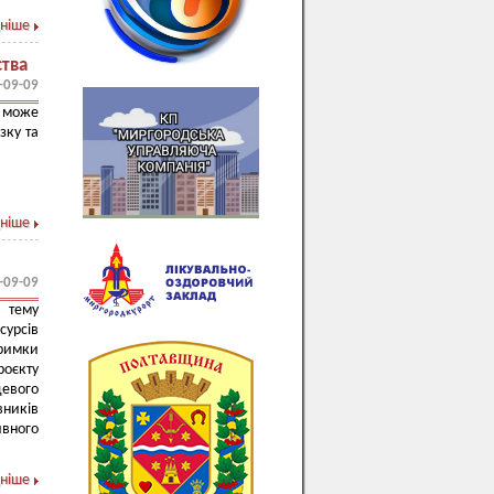
ніше
ства
-09-09
у може
зку та
ніше
-09-09
 тему
сурсів
тримки
оєкту
цевого
вників
ивного
ніше