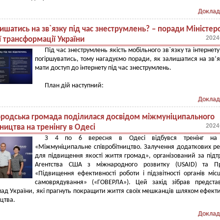
Доклад
ишатись на зв`язку під час знеструмлень? – поради Міністер
2024
 трансформації України
Під час знеструмлень якість мобільного зв`язку та інтернет
погіршуватись, тому нагадуємо поради, як залишатися на зв’я
мати доступ до інтернету під час знеструмлень.
План дій наступний:
Доклад
родська громада поділилася досвідом міжмуніципального
2024
тництва на тренінгу в Одесі
З 4 по 6 вересня в Одесі відбувся тренінг на
«Міжмуніципальне співробітництво. Залучення додаткових ре
для підвищення якості життя громад», організований за під
Агентства США з міжнародного розвитку (USAID) та Пр
«Підвищення ефективності роботи і підзвітності органів міс
самоврядування» («ГОВЕРЛА»). Цей захід зібрав предста
мад України, які прагнуть покращити життя своїх мешканців шляхом ефект
ицтва.
Доклад