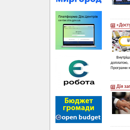
«Досту
Внутрі
доплатою,
Програми м
Дія з