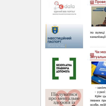
Прове
по вулиці
каналізаці
Чи мо
актуальн
· закінч
· у разі
Крім ць
певних пр
особи, які