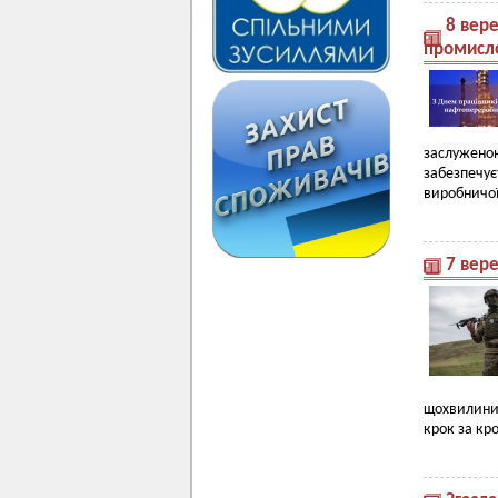
8 вере
промисло
заслуженою
забезпечу
виробничо
7 вере
щохвилини 
крок за кр