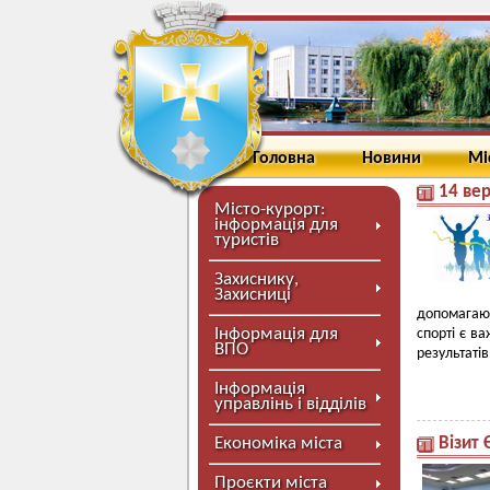
Головна
Новини
Мі
14 вер
Місто-курорт:
інформація для
туристів
Захиснику,
Захисниці
допомагают
Інформація для
спорті є в
ВПО
результатів
Інформація
управлінь і відділів
Економіка міста
Візит 
Проєкти міста