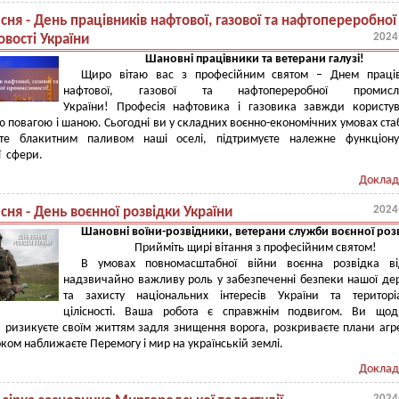
сня - День працівників нафтової, газової та нафтопереробної
2024
вості України
Шановні працівники та ветерани галузі!
Щиро вітаю вас з професійним святом – Днем праців
нафтової, газової та нафтопереробної промисло
України! Професія нафтовика і газовика завжди користу
 повагою і шаною. Сьогодні ви у складних воєнно-економічних умовах ста
єте блакитним паливом наші оселі, підтримуєте належне функціону
ї сфери.
Доклад
2024
сня - День воєнної розвідки України
Шановні воїни-розвідники, ветерани служби воєнної роз
Прийміть щирі вітання з професійним святом!
В умовах повномасштабної війни воєнна розвідка від
надзвичайно важливу роль у забезпеченні безпеки нашої д
та захисту національних інтересів України та територі
цілісності. Ваша робота є справжнім подвигом. Ви щод
ризикуєте своїм життям задля знищення ворога, розкриваєте плани агр
оком наближаєте Перемогу і мир на українській землі.
Доклад
2024