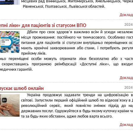
місцевих рад Вінницької, Житомирської, Хмельницької, Черка
Рівненської, Полтавської, Львівської областей.
Доклад
2024
пні ліки» для пацієнтів зі статусом ВПО
Дбати про своє здоров’я важливо всім й усюди незалеж
місця проживання: постійного чи тимчасового. Особливо гос
питання для пацієнтів зі статусом внутрішньо переміщених осі
мають хронічні захворювання або стани, і потребують регул
прийому ліків.
шньо переміщені особи можуть отримати ліки безоплатно або з част
 скориставшись програмою реімбурсації «Доступні ліки», що входи
едичних гарантій.
Доклад
2024
апускає шлюб онлайн
Україна продовжує задавати тренди на цифровізацію в
світові. Запустили перший офіційний шлюб по відеозвʼязку в Д
революційний сервіс, який повністю змінює підхід до н
державних послуг. Одружуйтеся в будь-якому куточку країни чи
та за будь-яких обставин, адже любов варта всього.
Доклад