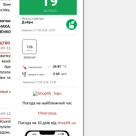
о Вам
спіху,
овагою
ОМАХА,
ЧЕНКО
ицтво
-09-12
звитку
 який
и про
путати
бки та
ніше
Погода на найближчий час
Миргород
-09-12
іської
Погода на 10 днів від
sinoptik.ua
путати
адою,