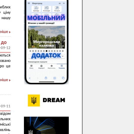
иблих
у ціну
а нашу
ніше
 до
-09-12
аються
ровано
Про це
ніше
-09-11
свідом
альних
міські
авлінь