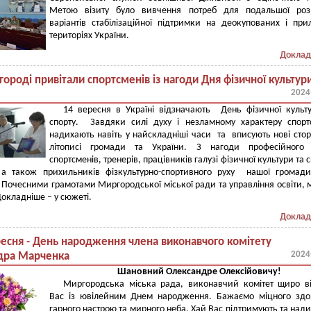
Метою візиту було вивчення потреб для подальшої роз
варіантів стабілізаційної підтримки на деокупованих і при
територіях України.
Доклад
ороді привітали спортсменів із нагоди Дня фізичної культури
2024
14 вересня в Україні відзначають День фізичної культ
спорту. Завдяки силі духу і незламному характеру спор
надихають навіть у найскладніші часи та вписують нові стор
літописі громади та України. З нагоди професійного 
спортсменів, тренерів, працівників галузі фізичної культури та с
, а також прихильників фізкультурно-спортивного руху нашої громад
 Почесними грамотами Миргородської міської ради та управління освіти, 
Докладніше – у сюжеті.
Доклад
ресня - День народження члена виконавчого комітету
2024
дра Марченка
Шановний Олександре Олексійовичу!
Миргородська міська рада, виконавчий комітет щиро в
Вас із ювілейним Днем народження. Бажаємо міцного здо
гарного настрою та мирного неба. Хай Вас підтримують та над