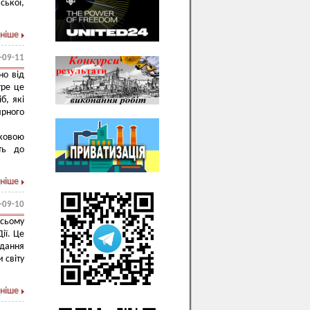
ської,
ніше
-09-11
но від
тре це
б, які
ярного
ковою
ть до
ніше
-09-10
сьому
ії. Це
адання
 світу
ніше