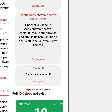
робки
Докладніше
леглих
Зелене фермерство в галузі
садівництва
ніше
Програма «Зелене
 і
фермерство в галузі
садівництва»: запрошуємо
-09-13
садівників на вебінар щодо
ури та
отримання фінансування та
тсмени
грантів
інки у
свята
порту,
Докладніше
и було
молоді
Вакансії
Актуальні вакансії
ніше
Докладніше
Архів оголошень
-09-13
Poll ID
0
does not exist.
ітають
ров’я,
ихають