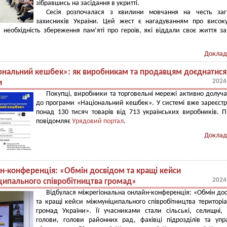
зібравшись на засідання в укритті.
Сесія розпочалася з хвилини мовчання на честь заг
захисників України. Цей жест є нагадуванням про висок
 необхідність збереження пам’яті про героїв, які віддали своє життя з
Доклад
ональний кешбек»: як виробникам та продавцям доєднатися
2024
и
Покупці, виробники та торговельні мережі активно долуч
до програми «Національний кешбек». У системі вже зареєст
понад 130 тисяч товарів від 713 українських виробників. 
повідомляє
Урядовий портал
.
Доклад
н-конференція: «Обмін досвідом та кращі кейси
2024
ипального співробітництва громад»
Відбулася міжрегіональна онлайн-конференція: «Обмін до
та кращі кейси міжмуніципального співробітництва територі
громад України». Її учасниками стали сільські, селищні, 
голови, голови районних рад, фахівці підрозділів та упр