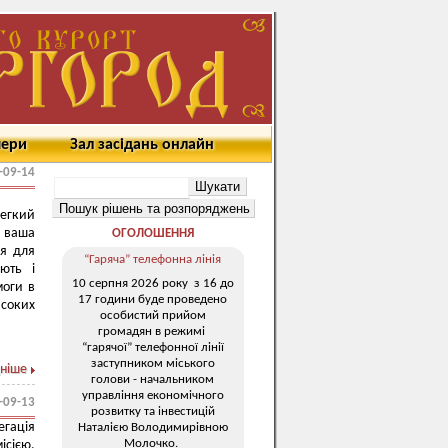
мери
Зал засідань онлайн
-09-14
легкий
е ваша
ОГОЛОШЕННЯ
ня для
“Гаряча” телефонна лінія
ють і
10 серпня 2026 року з 16 до
моги в
17 години буде проведено
исоких
особистий прийом
громадян в режимі
“гарячої” телефонної лінії
заступником міського
ніше
голови - начальником
управління економічного
-09-13
розвитку та інвестицій
гація
Наталією Володимирівною
Молочко.
ісією.