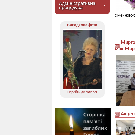
Адміністративна
процедура
сімейного 
Випадкове фото
Мирго
між Мир
Перейти до галереї
Акцент