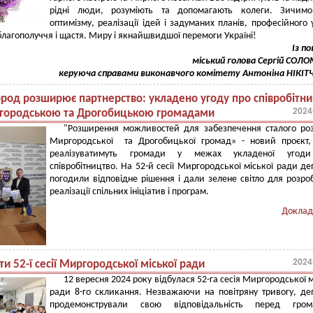
рідні люди, розуміють та допомагають колеги. Зичим
оптимізму, реалізації ідей і задуманих планів, професійного у
благополуччя і щастя. Миру і якнайшвидшої перемоги Україні!
Із п
міський голова Сергій СОЛ
керуюча справами виконавчого комітету Антоніна НІКІТ
род розширює партнерство: укладено угоду про співробітн
2024
городською та Дрогобицькою громадами
"Розширення можливостей для забезпечення сталого ро
Миргородської та Дрогобицької громад» - новий проєкт,
реалізуватимуть громади у межах укладеної угод
співробітництво. На 52-й сесії Миргородської міської ради де
погодили відповідне рішення і дали зелене світло для розро
реалізації спільних ініціатив і програм.
Доклад
2024
и 52-ї сесії Миргородської міської ради
12 вересня 2024 року відбулася 52-га сесія Миргородської м
ради 8-го скликання. Незважаючи на повітряну тривогу, де
продемонстрували свою відповідальність перед гром