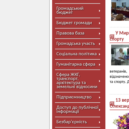
Громадський
бюджет
Бюджет громади
Правова база
У Мирг
спорту
Громадська участь
Соціальна політика
Гуманітарна сфера
ветеранів
Сфера ЖКГ,
відзначено
транспорт,
та спорту. 
архітектура та
земельні відносини
Підприємництво
13 ве
Олексан
Доступ до публічної
інформації
Безбар’єрність