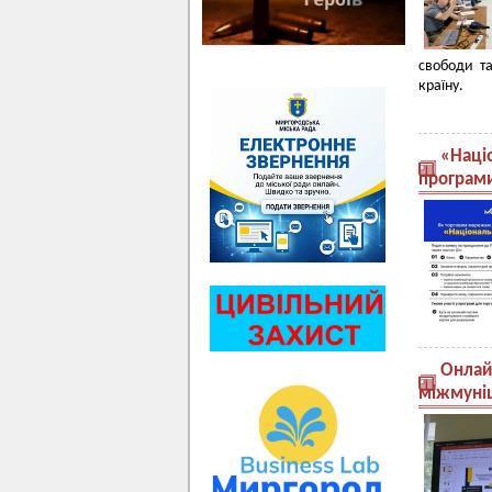
свободи та
країну.
«Наці
програм
Онлай
міжмуніц