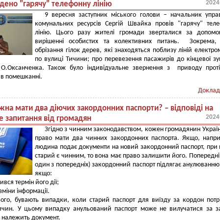
2024
дено "гарячу" телефонну лінію
9 вересня заступник міського голови – начальник упра
комунальних ресурсів Сергій Швайка провів "гарячу" тел
лінію. Цього разу жителі громади зверталися за допомо
вирішенні особистих та колективних питань. Зокрема,
обрізання гілок дерев, які знаходяться поблизу ліній електр
по вулиці Тичини; про перевезення пасажирів до кінцевої з
 О.Оксанченка. Також було індивідуальне звернення з приводу прот
ї в помешканні.
Доклад
жна мати два діючих закордонних паспорти? – відповіді на
2024
е запитання від громадян
Згідно з чинним законодавством, кожен громадянин Украї
право мати два чинних закордонних паспорта. Якщо, напр
людина подає документи на новий закордонний паспорт, при
старий є чинним, то вона має право залишити його. Попередні
один з попередніх) закордонний паспорт підлягає анулюванню 
якщо:
ився термін його дії;
 зміни інформації.
ого, бувають випадки, коли старий паспорт для виїзду за кордон потр
ичин. У цьому випадку анульований паспорт може не вилучатися за 
й належить документ.