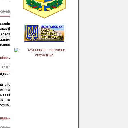
-09-08
ників
вості
валася
більно
вання
ніше
-09-07
відки!
іграє
ержави
альної
ня та
есора,
ніше
-09-06