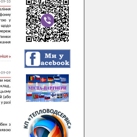
-09-10
вління
ефонну
гою у
 щодо
омереж
упинки
ікання
ніше
-09-09
ни має
иклад,
 цьому
й (або
у разі
ібен з
заявою