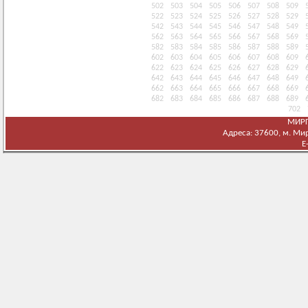
502
503
504
505
506
507
508
509
522
523
524
525
526
527
528
529
542
543
544
545
546
547
548
549
562
563
564
565
566
567
568
569
582
583
584
585
586
587
588
589
602
603
604
605
606
607
608
609
622
623
624
625
626
627
628
629
642
643
644
645
646
647
648
649
662
663
664
665
666
667
668
669
682
683
684
685
686
687
688
689
702
МИРГ
Адреса: 37600, м. Мирг
E