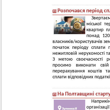
Розпочався період сп
Зверта
міської т
квартир п
понад 120
власників/користувачів зе
початок періоду сплати 
нежитловій нерухомості та
З метою своєчасності р
просимо виконати свій
перерахування коштів т
сплати відповідних податкі
На Полтавщині старт
Наприкі
організац