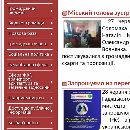
Громадський
Міський голова зустр
бюджет
27 черв
Бюджет громади
Соломаха 
Правова база
Наталія 
Олександр 
Громадська участь
Вовнянка
Соціальна політика
поспілкувалися з громадя
скарги та пропозиції.
Гуманітарна сфера
Сфера ЖКГ,
транспорт,
Запрошуємо на перег
архітектура та
земельні відносини
28 червня 
Підприємництво
Гадяцько
мистецтв
Доступ до публічної
інформації
запрошують
– (Не) ві
Безбар’єрність
українс