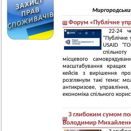
Миргородськи
Форум «Публічне упра
22-24 
"Публічне 
USAID "ГО
спільноту
місцевого самоврядуван
масштабування кращих і
кейсів з вирішення про
розглянули такі теми: мо
антикризове, управління
економіка спільного корис
З глибоким сумом по
Володимир Михайленко