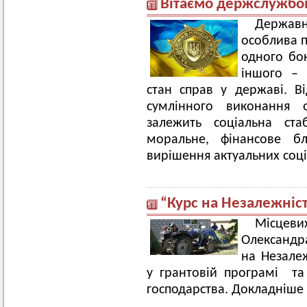
Вітаємо держслужбов
Держа
особлива п
одного бо
іншого – 
стан справ у державі. Ві
сумлінного виконання о
залежить соціальна стабі
моральне, фінансове бл
вирішення актуальних соц
“Курс на Незалежніс
Місце
Олександра
на Незалеж
у грантовій програмі т
господарства. Докладніше 