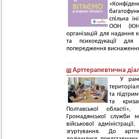
«Конфіде
багатофун
спільна і
ООН (ЮНІ
організацій для надання 
та психоедукації для 
попередження виснаження 
Арттерапевтична діал
У рамка
територіал
та підтрим
та криз
Полтавської області»,
Громадянської служби м
військової адміністрації,
згуртування. До арттер