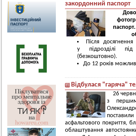
закордонний паспорт
Дово
фотогр
паспорт.
о
Після досягнення
у підрозділі пі
(безкоштовно).
До 12 років можлив
Відбулася "гаряча" т
26 червн
з першим
Олексан
поставил
асфальтового покриття, бл
облаштування автостоянк