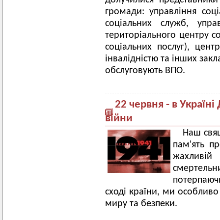
долучилися представники
громади: управління соці
соціальних служб, упра
територіального центру с
соціальних послуг), центр
інвалідністю та інших закл
обслуговують ВПО.
22 червня - в Україні
війни
Наш свя
пам'ять пр
жахливій
смертель
потерпаючи
сході країни, ми особливо
миру та безпеки.