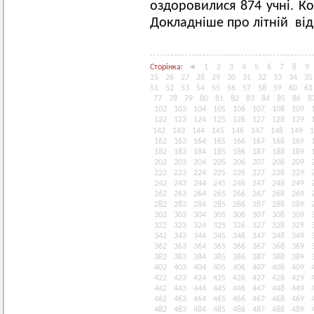
оздоровилися 874 учні. К
Докладніше про літній від
Сторінка:
◄
1
2
3
4
5
6
7
8
9
25
26
27
28
29
30
31
32
33
34
35
51
52
53
54
55
56
57
58
59
60
61
77
78
79
80
81
82
83
84
85
86
8
102
103
104
105
106
107
108
109
122
123
124
125
126
127
128
129
142
143
144
145
146
147
148
149
1
162
163
164
165
166
167
168
169
182
183
184
185
186
187
188
189
202
203
204
205
206
207
208
209
222
223
224
225
226
227
228
229
242
243
244
245
246
247
248
249
262
263
264
265
266
267
268
269
282
283
284
285
286
287
288
289
302
303
304
305
306
307
308
309
322
323
324
325
326
327
328
329
342
343
344
345
346
347
348
349
362
363
364
365
366
367
368
369
382
383
384
385
386
387
388
389
402
403
404
405
406
407
408
409
422
423
424
425
426
427
428
429
442
443
444
445
446
447
448
449
462
463
464
465
466
467
468
469
482
483
484
485
486
487
488
489