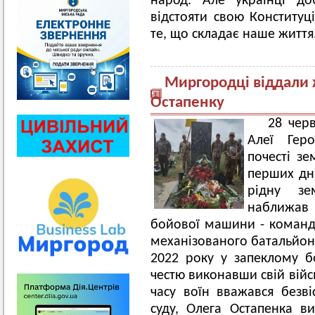
народ. Але українці до
відстояти свою Конституц
те, що складає наше життя
Миргородці віддали ж
Остапенку
28 черв
Алеї Гер
почесті зе
перших дні
рідну зе
наближав
бойової машини - команд
механізованого батальйону
2022 року у запеклому бо
честю виконавши свій війс
часу воїн вважався безв
суду, Олега Остапенка в