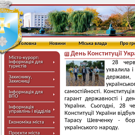
Головна
Новини
Міська влада
Про г
День Конституції Укр
Місто-курорт:
інформація для
28 чер
туристів
ухвалила і
держави
Захиснику,
Захисниці
українсь
самостійності. Конституці
Інформація для
ВПО
гарант державності і дем
України. Сьогодні, 28 ч
Інформація
управлінь і відділів
Конституції України відбу
Тарасу Шевченку - бор
Економіка міста
українського народу.
Проєкти міста