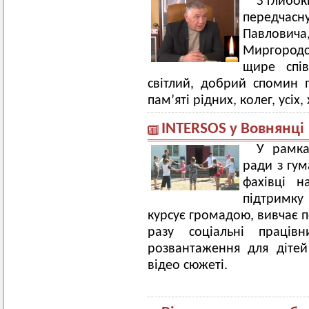
З глибо
передчасн
Павлович
Миргородс
щире спів
світлий, добрий спомин 
пам’яті рідних, колег, усіх
INTERSOS у Вовнянці
У рамка
ради з гум
фахівці н
підтримк
курсує громадою, вивчає п
разу соціальні праців
розвантаження для дітей
відео сюжеті.