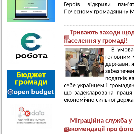
Героїв відкрили пам'я
Почесному громадянину М
Тривають заходи щодо
населення у громаді!
В умова
головним 
держави, я
забезпече
податків в
себе українцем і громадя
що задекларована праця 
економічно сильної держа
Міграційна служба у 
рекомендації про фото