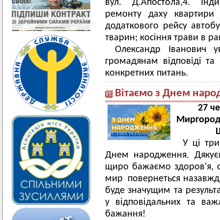
вул. Д.Апостола,4. Інд
ремонту даху квартири 
додаткового рейсу автобу
тварин; косіння трави в р
Олександр Іванович у
громадянам відповіді та
конкретних питань.
Вітаємо з Днем наро
27 ч
Миргородс
У ці тр
Днем народження. Дякує
щиро бажаємо здоров'я, с
мир повернеться назавжд
буде значущим та результ
у відповідальних та важ
бажання!