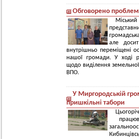
Обговорено проблем
Міський 
представн
громадська
але досит
внутрішньо переміщені осо
нашої громади. У ході 
щодо виділення земельної
ВПО.
У Миргородській гро
пришкільні табори
Цьогоріч
працюв
загальн
Кибинцівсь