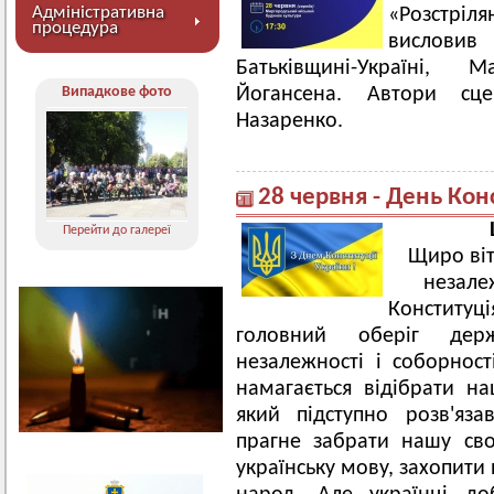
Адміністративна
«Розстріл
процедура
висловив 
Батьківщині-Україні, 
Випадкове фото
Йогансена. Автори сц
Назаренко.
28 червня - День Кон
Перейти до галереї
Щиро віт
незале
Конституц
головний оберіг держ
незалежності і соборност
намагається відібрати на
який підступно розв'яз
прагне забрати нашу сво
українську мову, захопити