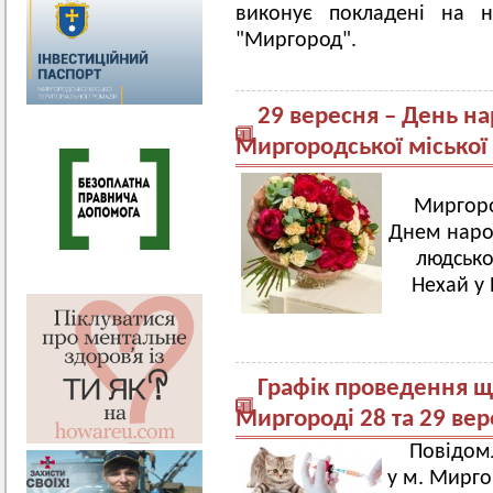
виконує покладені на нь
"Миргород".
29 вересня – День н
Миргородської місько
Миргоро
Днем наро
людсько
Нехай у
Графік проведення щ
Миргороді 28 та 29 ве
Повідомл
у м. Мирго