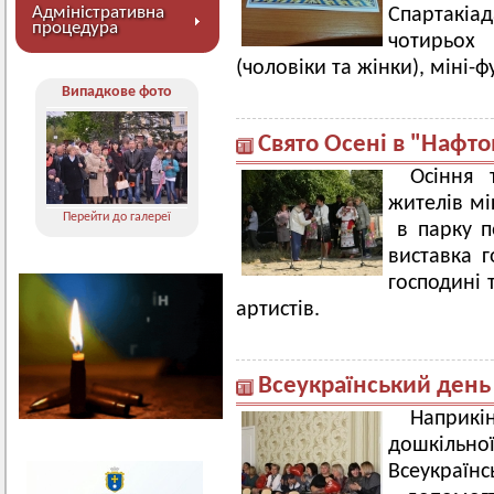
Адміністративна
Спартакі
процедура
чотирьох
(чоловіки та жінки), міні-ф
Випадкове фото
Свято Осені в "Нафто
Осіння 
жителів мі
Перейти до галереї
в парку по
виставка г
господині 
артистів.
Всеукраїнський день
Наприкі
дошкіль
Всеукраїнс