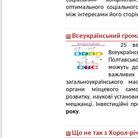
соціальним конфлікт
оптимального соціальног
між інтересами його сторі
Всеукраїнський гро
25 вер
Всеукраї
Полтавськ
можуть до
важливи
загальноукраїнського м
органи місцевого самов
розвитку, наукові установи
мешканці. Інвестиційні п
року
.
Що не так з Хорол-рі