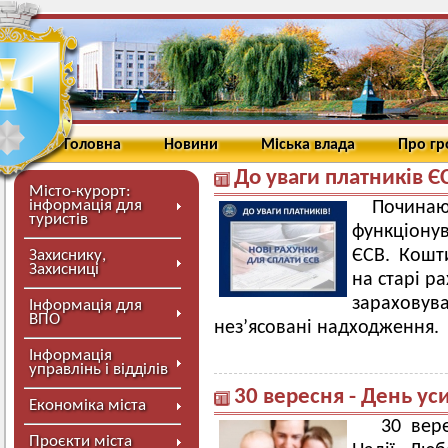
Головна
Новини
Міська влада
Про г
До уваги платників Є
Місто-курорт:
інформація для
Почи
туристів
функціону
ЄСВ. Кошти
Захиснику,
Захисниці
на старі р
зараховува
Інформація для
ВПО
нез’ясовані надходження.
Інформація
управлінь і відділів
30 вересня - День у
Економіка міста
30 вере
Проєкти міста