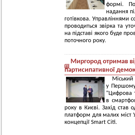
формі. П
надання пі
готівкова. Управліннями с
проводиться звірка та уто
на підставі якого буде пр
поточного року.
Миргород отримав ві
партисипативної демок
Міський 
у Першому
"Цифрова 
в смартфо
року в Києві. Захід став 
платформ для малих міст У
концепції Smart Citi.