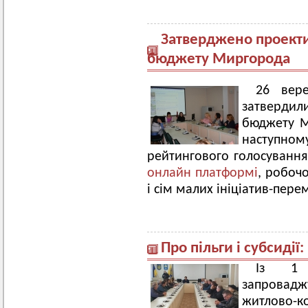
Затверджено проект
бюджету Миргорода
26 вере
затвердил
бюджету М
наступн
рейтингового голосуванн
онлайн платформі
, робоч
і сім малих ініціатив-пере
Про пільги і субсидії
Із 1 
запровадж
житлово-