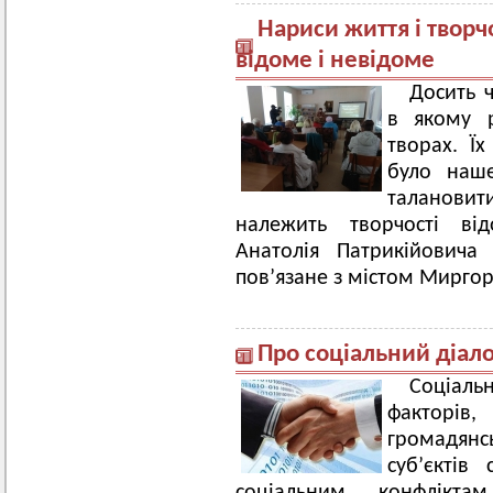
Нариси життя і творч
відоме і невідоме
Досить 
в якому р
творах. Ї
було наше
таланови
належить творчості від
Анатолія Патрикійовича
пов’язане з містом Мирго
Про соціальний діалог
Соціаль
факторів
громадянс
суб’єктів 