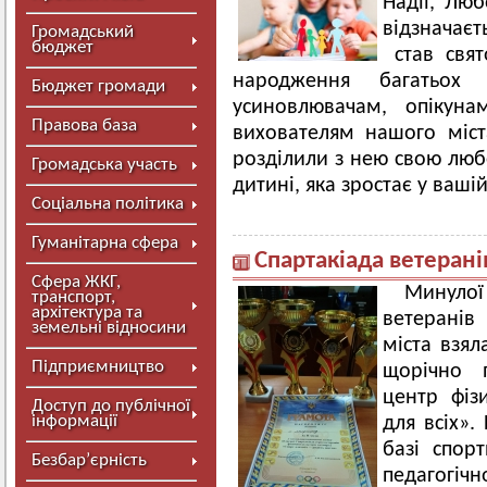
Надії, Люб
відзначає
Громадський
бюджет
став свят
народження багатьох
Бюджет громади
усиновлювачам, опікуна
Правова база
вихователям нашого міст
розділили з нею свою люб
Громадська участь
дитині, яка зростає у ваші
Соціальна політика
Гуманітарна сфера
Спартакіада ветеранів
Сфера ЖКГ,
Минуло
транспорт,
архітектура та
ветеранів 
земельні відносини
міста взял
Підприємництво
щорічно 
центр фіз
Доступ до публічної
інформації
для всіх».
базі спор
Безбар’єрність
педагогіч