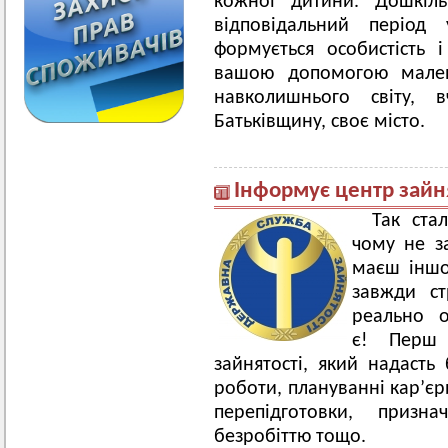
кожної дитини.
Дошкіль
відповідальний період
формується особистість 
вашою допомогою малень
навколишнього світу, 
Батьківщину, своє місто.
Інформує центр зайн
Так ста
чому не за
маєш іншо
завжди ст
реально о
є! Перш 
зайнятості, який надасть
роботи, плануванні кар’єр
перепідготовки, призн
безробіттю тощо.