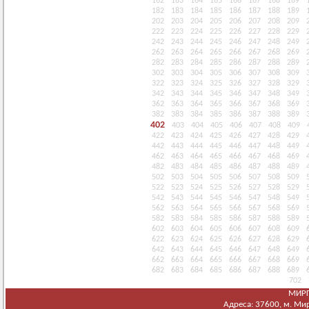
162
163
164
165
166
167
168
169
182
183
184
185
186
187
188
189
202
203
204
205
206
207
208
209
222
223
224
225
226
227
228
229
242
243
244
245
246
247
248
249
262
263
264
265
266
267
268
269
282
283
284
285
286
287
288
289
302
303
304
305
306
307
308
309
322
323
324
325
326
327
328
329
342
343
344
345
346
347
348
349
362
363
364
365
366
367
368
369
382
383
384
385
386
387
388
389
402
403
404
405
406
407
408
409
422
423
424
425
426
427
428
429
442
443
444
445
446
447
448
449
462
463
464
465
466
467
468
469
482
483
484
485
486
487
488
489
502
503
504
505
506
507
508
509
522
523
524
525
526
527
528
529
542
543
544
545
546
547
548
549
562
563
564
565
566
567
568
569
582
583
584
585
586
587
588
589
602
603
604
605
606
607
608
609
622
623
624
625
626
627
628
629
642
643
644
645
646
647
648
649
662
663
664
665
666
667
668
669
682
683
684
685
686
687
688
689
702
МИРГ
Адреса: 37600, м. Мирг