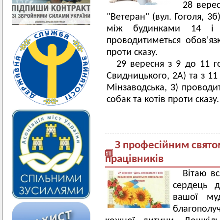
28 вере
"Ветеран" (вул. Гоголя, 3б
між будинками 14 і 
проводитиметься обов'яз
проти сказу.
29 вересня з 9 до 11 г
Свидницького, 2А) та з 11
Мінзаводська, 3) проводи
собак та котів проти сказу.
З професійним свято
працівників
Вітаю вс
сердець д
вашої муд
благопол