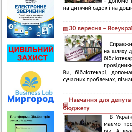
– допомогт
на дитячий садок і на дош
30 вересня – Всеукра
Справжн
на шляху д
бібліотека
провідники
Ви, бібліотекарі, допом
сучасних проблемах, пізнав
Навчання для депута
бюджету
В Украї
маємо про
рік. А вж