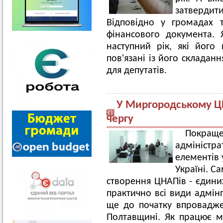
затвердит
Відповідно у громадах 
фінансового документа.
наступний рік, які його 
пов'язані із його складан
для депутатів.
У Миргородському Ц
чергу
Покр
адміністра
елементів 
Україні. С
створення ЦНАПів - єдини
практично всі види адмін
ще до початку впровадж
Полтавщині. Як працює м