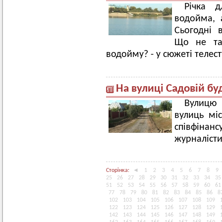
Річка 
водойма, 
Сьогодні 
Що не так
водойму? - у сюжеті телест
На вулиці Садовій бу
Вулицю 
вулиць мі
співфіна
журналісти
Сторінка:
◄
1
2
3
4
5
6
7
8
9
25
26
27
28
29
30
31
32
33
34
35
51
52
53
54
55
56
57
58
59
60
61
77
78
79
80
81
82
83
84
85
86
8
102
103
104
105
106
107
108
109
122
123
124
125
126
127
128
129
142
143
144
145
146
147
148
149