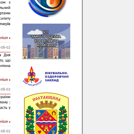
вом з
альний
ертами
ситету
тнерів
ніше
-08-02
а Дня
ту, що
янтина
ніше
-08-02
країни
тему :
асть у
ніше
-08-02