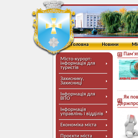
Головна
Новини
Мі
Пам’я
Місто-курорт:
інформація для
туристів
Захиснику,
Захисниці
Інформація для
Як пов
ВПО
Держпро
Інформація
управлінь і відділів
Економіка міста
Проєкти міста