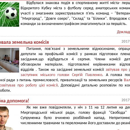
Відбулася знакова подія в спортивному житті міста- пер
Відкритого Кубку міста з футболу серед аматорських кома
участі у змаганнях зареєструвалися п'ять команд – "Ветера
"Миргород", "Довге озеро", "Склад" та "Білики". Впродовж 
команди за визначеним графіком змагатимуться за першість.
Доклад
2017
вала земельна комісія
Питання, пов'язані з земельними відносинами, опрац
депутати на профільній комісії у рамках підготовки плен
засідання,що відбудеться 4 серпня. Члени комісії дет
обговорили матеріали. підготовлені керівниками відпов
відділів . Також на засіданні земельної комісії
звітував про 
заступник міського голови Сергій Павленко
. А голова пос
ської ради з питань промисловості, приватизації та земельних ресурсів
Вал
озвітував про роботу цієї комісії
. Доповідачі детально розповіли по к
оботи.
2017
бна допомога!
Як ми вже повідомляли, у ніч з 11 на 12 липня на де
Миргородської міської ради, голову фракції "Свобода" 
Супруненка було вчинено розбійний напад. Непритомно
численними травмами та переломами його доставили до реані