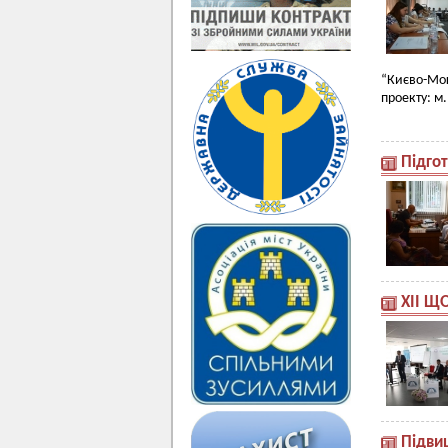
“Києво-Мог
проекту: м.
Підго
ХІІ Щ
Підви