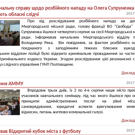
нальну справу щодо розбійного нападу на Олега Супруненка
2017
ють обласні слідчі
Про хід розслідування розбійного нападу на деп
Миргородської міської ради, голову фракції ВО "Свобода"
Супруненка йшлося четвертого серпня на сесії Миргородської м
ради. Інформував начальник Миргородського відділу по
Володимир Река. Він повідомив, за фактом розбійного н
поєднаного з заподіянням тяжких тілесних ушкод
ьким відділом поліції було відкрито кримінальне провадження за част
 Кримінального кодексу України. Згодом розслідування цієї резонансної 
о слідчого управління ГУНП Полтавщини.
Доклад
2017
ання АММУ
Впродовж трьох днів, із 2 по 4-е серпня наше місто пр
учасників навчального семінару, під час якого йшлося про о
принципи адміністративних послуг на рівні місц
самоврядування, юридичні аспекти врегулювання земе
відносин, питань житлово-комунальної галузі.
Доклад
2017
вав Відкритий кубок міста з футболу