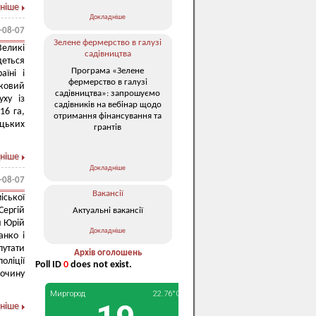
ніше
Докладніше
-08-07
Зелене фермерство в галузі
Великі
садівництва
деться
Програма «Зелене
їні і
фермерство в галузі
рковий
садівництва»: запрошуємо
уху із
садівників на вебінар щодо
16 га,
отримання фінансування та
ецьких
грантів
ніше
Докладніше
-08-07
Вакансії
іської
Сергій
Актуальні вакансії
и Юрій
Докладніше
анко і
путати
Архів оголошень
оліції
Poll ID
0
does not exist.
лочину
ніше