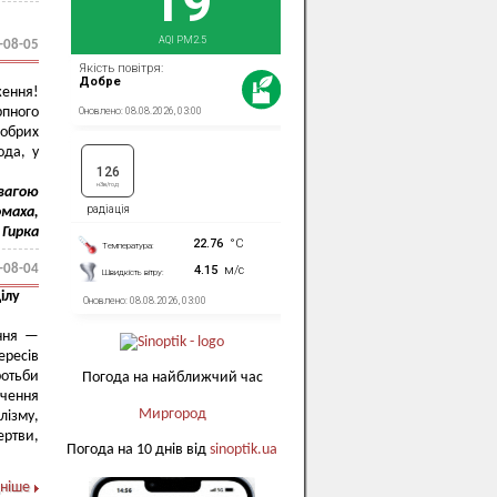
-08-05
ження!
рпного
добрих
ода, у
вагою
омаха,
 Гирка
-08-04
ілу
ання —
ересів
ротьби
Погода на найближчий час
чення
Миргород
лізму,
ертви,
Погода на 10 днів від
sinoptik.ua
ніше