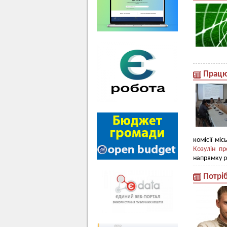
Працю
комісії мі
Козулін пр
напрямку р
Потрі