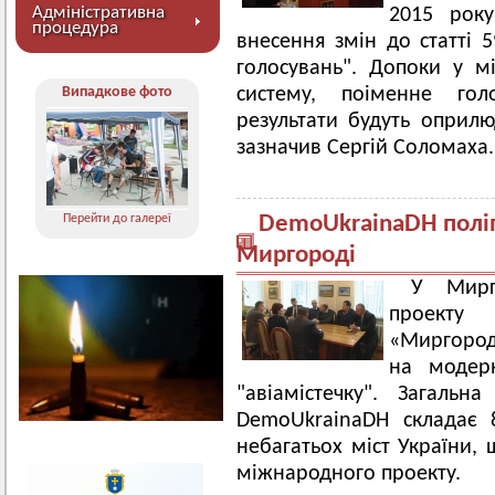
Адміністративна
2015 року
процедура
внесення змін до статті 
голосувань". Допоки у мі
Випадкове фото
систему, поіменне гол
результати будуть оприлю
зазначив Сергій Соломаха.
Перейти до галереї
DemoUkrainaDH полі
Миргороді
У Мирго
проекту
«Миргород
на модерн
"авіамістечку". Загаль
DemoUkrainaDH складає 
небагатьох міст України, 
міжнародного проекту.