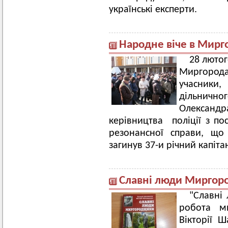
українські експерти.
Народне віче в Мирг
28 лютог
Миргород
учасники,
дільнично
Олександра
керівництва поліції з по
резонансної справи, що
загинув 37-и річний капіта
Славні люди Мирго
"Славні
робота ми
Вікторії Ш