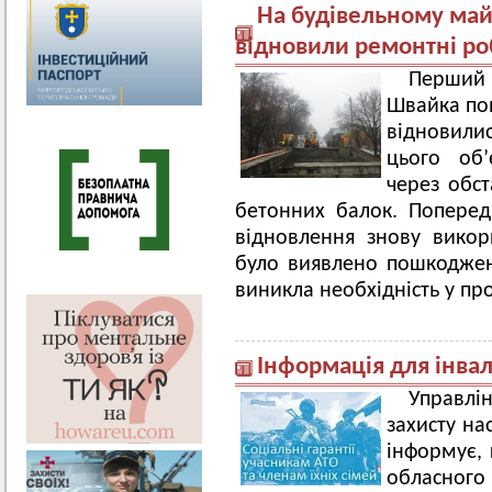
На будівельному май
відновили ремонтні ро
Перший 
Швайка по
відновилис
цього об’
через обс
бетонних балок. Попередн
відновлення знову викор
було виявлено пошкоджен
виникла необхідність у пр
Інформація для інвал
Управлі
захисту на
інформує,
обласног