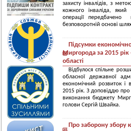
захисту інвалідів, з мето
кожного інваліда, який
операції передбачено 
безповоротній основі шля
Підсумки економічног
Миргорода за 2015 рік 
області
Відбулося спільне розши
обласної державної адмі
економічний розвиток і
2015 рік. З доповіддю про
виконання бюджету Мирго
голови Сергій Швайка.
Про заборону збору 