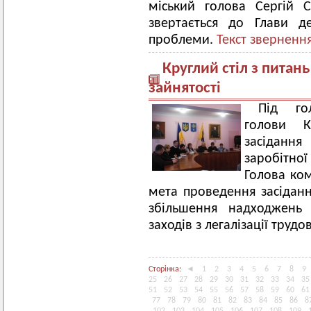
міський голова Сергій 
звертається до Глави д
проблеми.
Текст звернення
Круглий стіл з питань
зайнятості
Під го
голови К
засіданн
заробітно
Голова ком
мета проведення засіда
збільшення надходжень
заходів з легалізації трудо
Сторінка:
◄
1
2
3
4
5
6
7
8
9
25
26
27
28
29
30
31
32
33
34
35
51
52
53
54
55
56
57
58
59
60
61
77
78
79
80
81
82
83
84
85
86
8