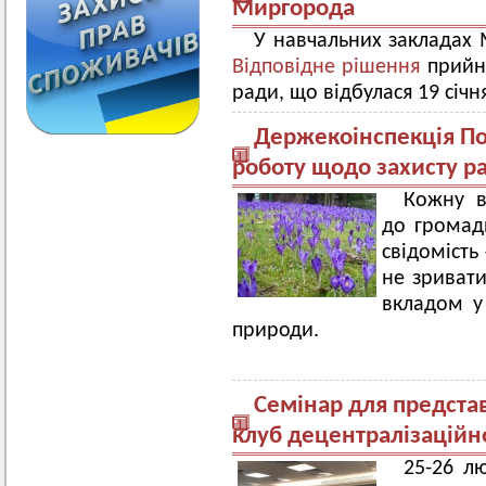
Миргорода
У навчальних закладах 
Відповідне рішення
прийня
ради, що відбулася 19 січн
Держекоінспекція По
роботу щодо захисту р
Кожну в
до громади
свідомість
не зривати
вкладом у 
природи.
Семінар для предста
клуб децентралізацій
25-26 л