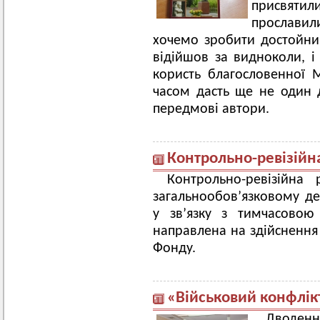
присвятил
прослави
хочемо зробити достойни
відійшов за видноколи, і
користь благословенної 
часом дасть ще не один д
передмові автори.
Контрольно-ревізійн
Контрольно-ревізійна
загальнообов’язковому д
у зв’язку з тимчасовою 
направлена на здійснення
Фонду.
«Військовий конфлікт
Дводенн