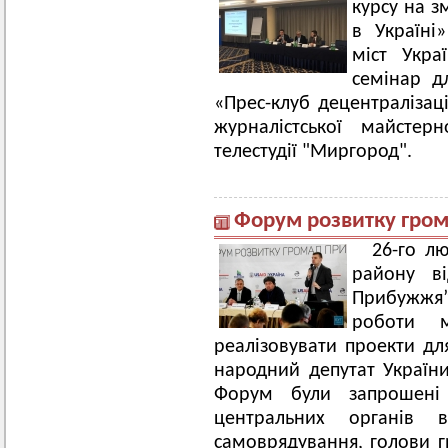
курсу на з
в Україні»
міст Укра
семінар д
«Прес-клуб децентралізаці
журналістської майстер
телестудії "Миргород".
Форум розвитку гро
26-го лю
району в
Прибужжя
роботи м
реалізовувати проекти для
народний депутат України
Форум були запрошені 
центральних органів 
самоврядування, голови гр