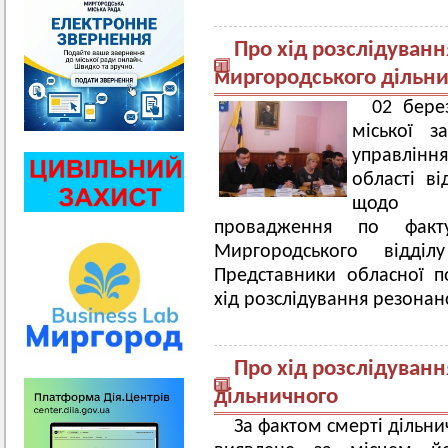
Про хід розслідуванн
миргородського дільн
02 бере
міської з
управління
області ві
щодо ро
провадження по факт
Миргородського відділ
Представники обласної по
хід розслідування резонан
Про хід розслідуванн
дільничного
За фактом смерті дільни