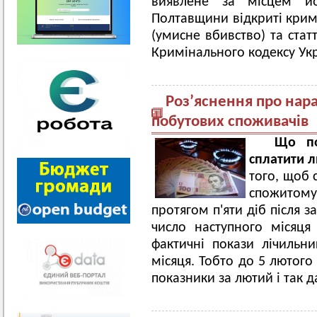
виявлене за місцем йо
Полтавщини відкриті крим
(умисне вбивство) та стат
Кримінального кодексу Укр
Роз’яснення про нара
побутових споживачів
Що пот
сплатити 
того, щоб 
спожитому
протягом п'яти діб після з
число наступного місяц
фактичні покази лічильни
місяця. Тобто до 5 лютого
показники за лютий і так да