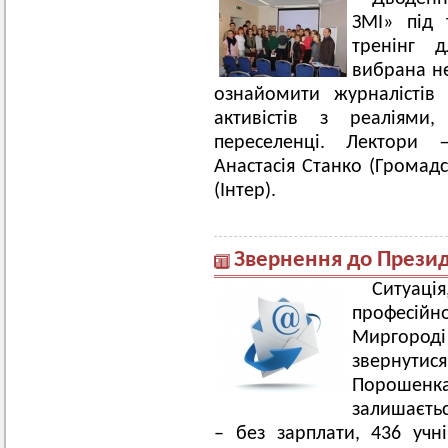
ЗМІ» під 
тренінг д
вибрана не
ознайомити журналістів
активістів з реаліями
переселенці. Лектори —
Анастасія Станко (Громад
(Інтер).
Звернення до Презид
Ситуаці
професійно
Миргоро
звернути
Порошенка
залишаєтьс
– без зарплати, 436 учн