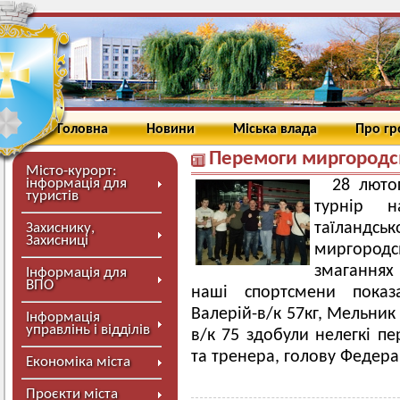
Головна
Новини
Міська влада
Про г
Перемоги миргородсь
Місто-курорт:
інформація для
28 люто
туристів
турнір н
таїландс
Захиснику,
Захисниці
миргород
змаганнях
Інформація для
ВПО
наші спортсмени показ
Валерій-в/к 57кг, Мельник
Інформація
управлінь і відділів
в/к 75 здобули нелегкі п
та тренера, голову Федера
Економіка міста
Проєкти міста