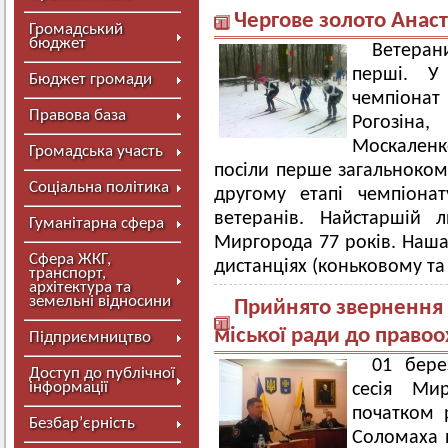
Чергове золото Анаст
Громадський
бюджет
Ветера
перші. У
Бюджет громади
чемпіонат
Правова база
Рогозіна,
Москаленко
Громадська участь
посіли перше загальноком
Соціальна політика
другому етапі чемпіона
ветеранів. Найстаршій 
Гуманітарна сфера
Миргорода 77 років. Наша
Сфера ЖКГ,
дистанціях (коньковому та
транспорт,
архітектура та
земельні відносини
Прийнято звернення 
міської ради до право
Підприємництво
01 бере
Доступ до публічної
інформації
сесія Мир
початком р
Безбар’єрність
Соломаха 