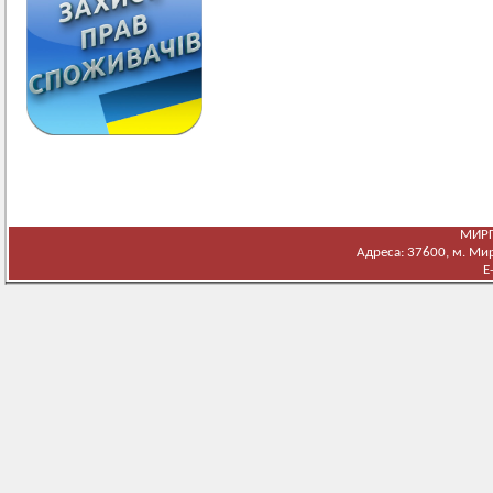
МИРГ
Адреса: 37600, м. Мирг
E