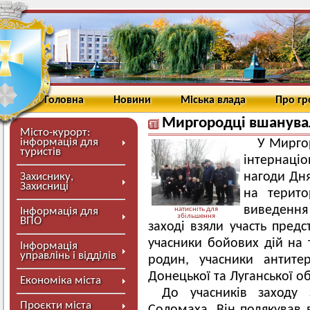
Головна
Новини
Міська влада
Про г
Миргородці вшанувал
Місто-курорт:
інформація для
У Миргор
туристів
інтернаціо
нагоди Дня
Захиснику,
Захисниці
на терито
виведення 
Інформація для
натисніть для
збільшення
ВПО
заході взяли участь предс
учасники бойових дій на 
Інформація
управлінь і відділів
родин, учасники антитер
Донецької та Луганської об
Економіка міста
До учасників заходу 
Проєкти міста