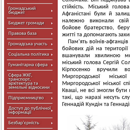
Соломаха. Він подякував в
стійкість. Міський голо
Громадський
бюджет
Афганістані були й залиш
належно виконали свій 
Бюджет громади
бойове братерство, беру
Правова база
житті та допомагають захи
Пам’ять воїнів-афганців 
Громадська участь
бойових дій на території
Соціальна політика
вшанували хвилиною мов
міський голова Сергій Со
Гуманітарна сфера
Кірпосенко вручили во
Сфера ЖКГ,
Миргородської міськ
транспорт,
Миргородської міської сп
архітектура та
земельні відносини
Кваші, не всі змогли бути
такі, що наразі несуть сл
Підприємництво
Геннадій Кундін та Геннаді
Доступ до публічної
інформації
Безбар’єрність