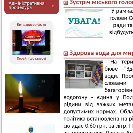
Зустріч міського гол
Адміністративна
процедура
У рамка
голови С
Випадкове фото
ради та
відбудуть
Здорова вода для ми
Перейти до галереї
На тери
бювет "Зд
води. Про
словам
багаторі
водогону - єдина у Пол
рідини від важких метал
допустимих нормах. Обла
політика встановлена на р
складає 0.60 грн. за літр.