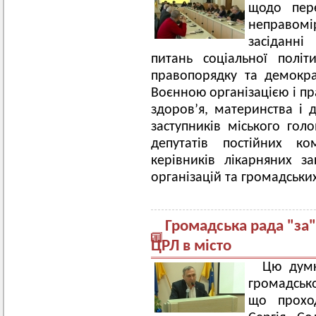
щодо пере
неправо
засіданні
питань соціальної політ
правопорядку та демокр
Воєнною організацією і 
здоров’я, материнства і 
заступників міського гол
депутатів постійних ко
керівників лікарняних за
організацій та громадських
Громадська рада "за
ЦРЛ в місто
Цю думк
громадськ
що прохо