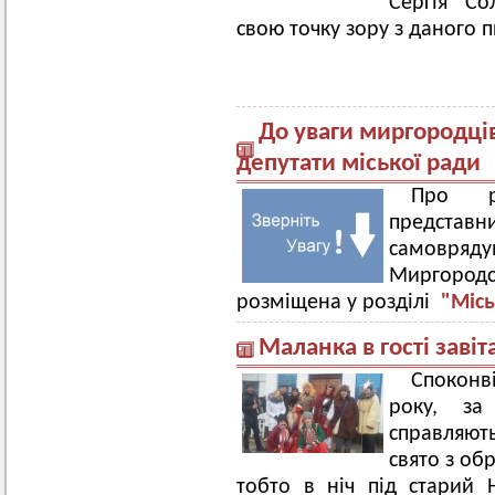
Сергія Со
свою точку зору з даного п
До уваги миргородців
депутати міської ради
Про ро
предст
самовряд
Миргород
розміщена у розділі
"Місь
Маланка в гості завіт
Споконв
року, за
справляють
свято з об
тобто в ніч під старий 