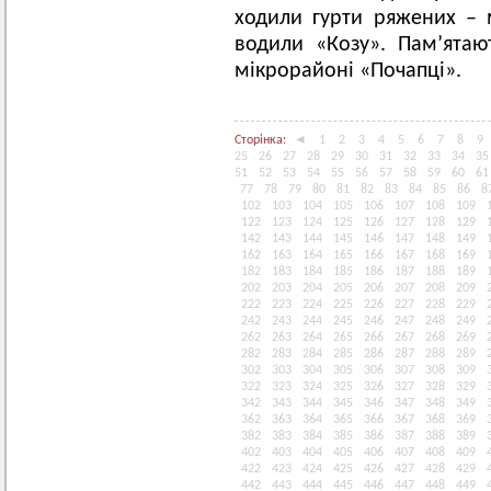
ходили гурти ряжених – 
водили «Козу». Пам’ятаю
мікрорайоні «Почапці».
Сторінка:
◄
1
2
3
4
5
6
7
8
9
25
26
27
28
29
30
31
32
33
34
35
51
52
53
54
55
56
57
58
59
60
61
77
78
79
80
81
82
83
84
85
86
8
102
103
104
105
106
107
108
109
122
123
124
125
126
127
128
129
142
143
144
145
146
147
148
149
162
163
164
165
166
167
168
169
182
183
184
185
186
187
188
189
202
203
204
205
206
207
208
209
222
223
224
225
226
227
228
229
242
243
244
245
246
247
248
249
262
263
264
265
266
267
268
269
282
283
284
285
286
287
288
289
302
303
304
305
306
307
308
309
322
323
324
325
326
327
328
329
342
343
344
345
346
347
348
349
362
363
364
365
366
367
368
369
382
383
384
385
386
387
388
389
402
403
404
405
406
407
408
409
422
423
424
425
426
427
428
429
442
443
444
445
446
447
448
449