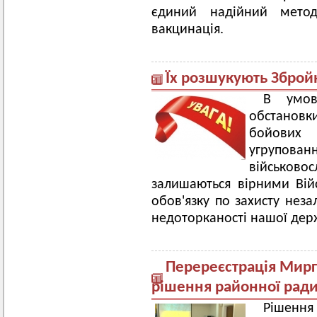
єдиний надійний мето
вакцинація.
Їх розшукують Зброй
В умова
обстановки
бойових 
угрупов
військово
залишаються вірними Війс
обов'язку по захисту незал
недоторканості нашої дер
Перереєстрація Мирг
рішення районної рад
Рішенн