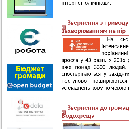
інтернет-олімпіади.
Звернення з приводу 
захворюванням на кір
На сьог
інтенсивне
порівнянні
зросла у 43 рази. У 2016 
вже понад 3300 людей. 
спостерігаються у західни
поступово поширюються
ускладнень кору померло вж
Звернення до громад
Водохреща