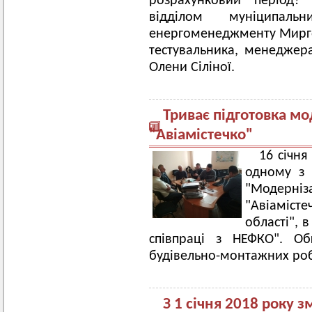
розрахунковий період?
відділом муніципаль
енергоменеджменту Миргор
тестувальника, менеджер
Олени Сіліної.
Триває підготовка мо
"Авіамістечко"
16 січня
одному з 
"Модер
"Авіаміст
області", 
співпраці з НЕФКО". Об
будівельно-монтажних роб
З 1 січня 2018 року 