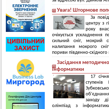
за адресою вул. Данила Ап
Увага! Штормове по
За пові
центру з 
року внас
очікується ускладнення п
сильний сніг, мокрий с
налипання мокрого сніг
пориви південно-східного в
Засідання методично
інформатики
17 січн
ступенів
Зубковсько
об’єднанн
заходу ді
олімпіад з інформатик