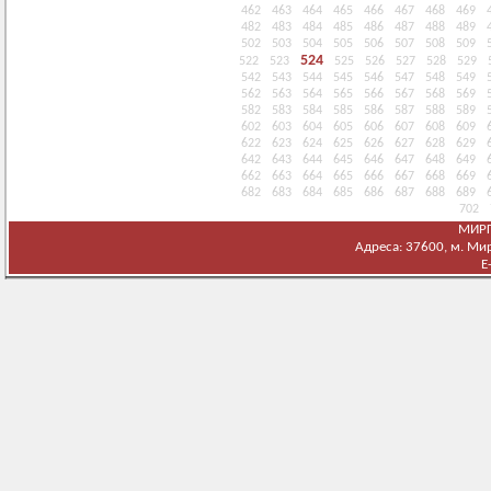
462
463
464
465
466
467
468
469
482
483
484
485
486
487
488
489
502
503
504
505
506
507
508
509
524
522
523
525
526
527
528
529
542
543
544
545
546
547
548
549
562
563
564
565
566
567
568
569
582
583
584
585
586
587
588
589
602
603
604
605
606
607
608
609
622
623
624
625
626
627
628
629
642
643
644
645
646
647
648
649
662
663
664
665
666
667
668
669
682
683
684
685
686
687
688
689
702
МИРГ
Адреса: 37600, м. Мирг
E