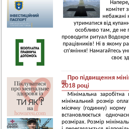
Напере
комітет 
небажані н
утриматися від купан
особливо там, де не
проводити ритуал Водохр
працівників! Ні в якому ра
сп'яніння! Намагайтесь у
своє з
Про підвищення мінім
2018 році
Мінімальна заробітна
мінімальний розмір опла
місячну (годинну) норму 
встановлюється одноча
розмірах. Розмір мінімаль