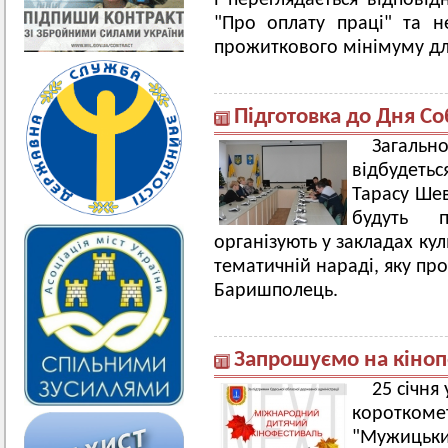
і переглядається відповід
"Про оплату праці" та 
прожиткового мінімуму дл
Підготовка до Дня Со
Загальн
відбудетьс
Тарасу Шев
будуть п
організують у закладах кул
тематичній нараді, яку пр
Баришполець.
Запрошуємо на кіноп
25 січня
короткоме
"Мужицьки