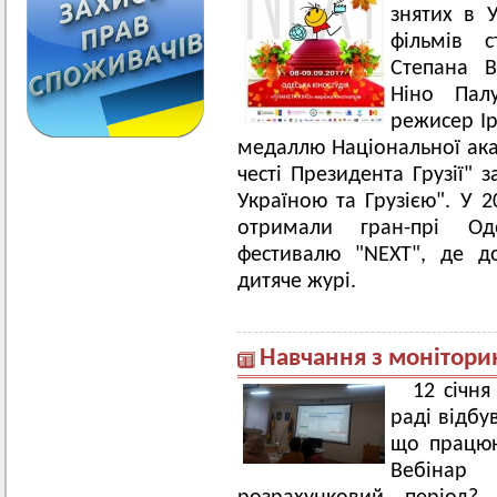
знятих в У
фільмів 
Степана В
Ніно Пал
режисер І
медаллю Національної ака
честі Президента Грузії" 
Україною та Грузією". У 
отримали гран-прі Од
фестивалю "NEXT", де д
дитяче журі.
Навчання з монітори
12 січня
раді відбу
що працюю
Вебінар