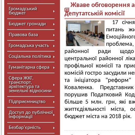
Жваве обговорення а
Громадський
депутатській комісії
бюджет
17 січн
Бюджет громади
питань жи
Правова база
Емоційно
проблема,
Громадська участь
районної ради щодо 
Соціальна політика
центральної районної ліка
профільної комісії та при
Гуманітарна сфера
комісій гостро засудили н
Сфера ЖКГ,
та ініціатора "реформ
транспорт,
архітектура та
Коваленка. Представни
земельні відносини
порушив Податковий Код
Підприємництво
більше 5 млн. грн, які в
життєдіяльності міста, 
Доступ до публічної
бюджет міста на 2018 рік.
інформації
Безбар’єрність