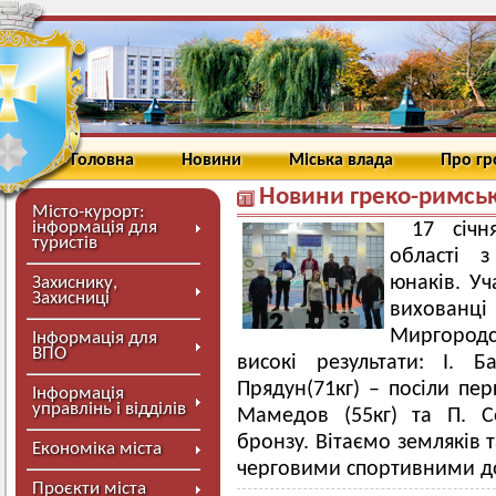
Головна
Новини
Міська влада
Про г
Новини греко-римськ
Місто-курорт:
інформація для
17 січн
туристів
області з
юнаків. Уч
Захиснику,
Захисниці
вихова
Миргородс
Інформація для
ВПО
високі результати: І. Ба
Прядун(71кг) – посіли пе
Інформація
управлінь і відділів
Мамедов (55кг) та П. С
бронзу. Вітаємо земляків 
Економіка міста
черговими спортивними д
Проєкти міста