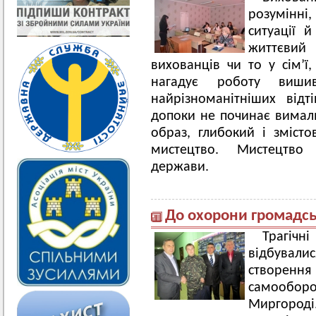
розумінні
ситуації й
життєвий
вихованців чи то у сім’ї
нагадує роботу виши
найрізноманітніших від
допоки не починає вималь
образ, глибокий і зміст
мистецтво. Мистецтво
держави.
До охорони громадськ
Трагічн
відбувалис
створення 
самооборо
Миргороді.