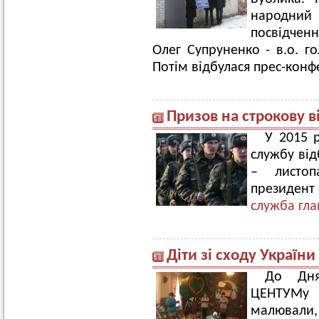
народни
посвідченн
Олег Супруненко - в.о. го
Потім відбулася прес-конф
Призов на строкову в
У 2015 
службу відб
– листоп
президент
служба гл
Діти зі сходу Україн
До Дня
ЦЕНТУМу г
малювал