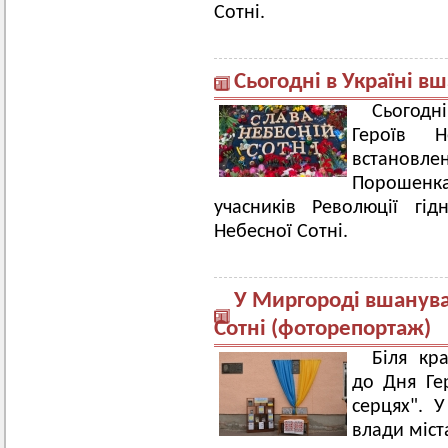
Сотні.
Сьогодні в Україні в
Сьогодні
Героїв Н
встановлен
Порошенк
учасників Революції гід
Небесної Сотні.
У Миргороді вшанува
Сотні (фоторепортаж)
Біля кр
до Дня Гер
серцях". У
влади міст