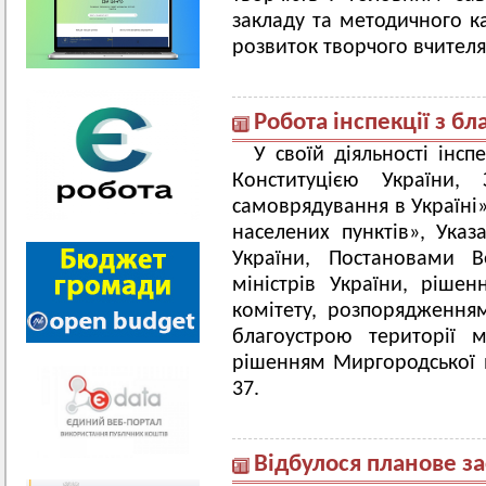
закладу та методичного ка
розвиток творчого вчителя
Робота інспекції з бл
У своїй діяльності інсп
Конституцією України,
самоврядування в Україні»
населених пунктів», Ука
України, Постановами В
міністрів України, рішен
комітету, розпорядження
благоустрою території 
рішенням Миргородської м
37.
Відбулося планове за