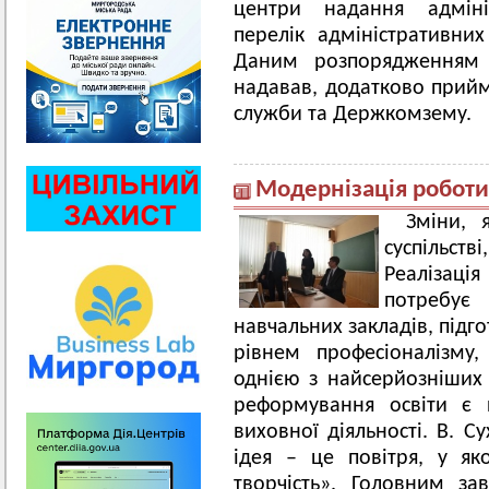
центри надання адміні
перелік адміністративних
Даним розпорядженням 
надавав, додатково прийм
служби та Держкомзему.
Модернізація роботи
Зміни, 
суспільстві
Реалізація
потребує 
навчальних закладів, підг
рівнем професіоналізму
однією з найсерйозніших 
реформування освіти є 
виховної діяльності. В. С
ідея – це повітря, у як
творчість». Головним за