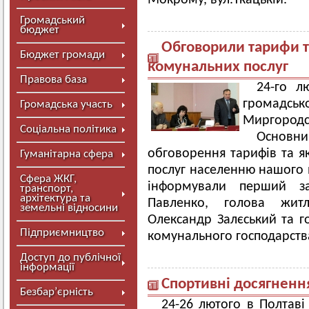
Мокрому, вул.Ткацькій.
Громадський
бюджет
Обговорили тарифи т
Бюджет громади
комунальних послуг
Правова база
24-го л
громадськ
Громадська участь
Миргородсь
Соціальна політика
Основн
обговорення тарифів та я
Гуманітарна сфера
послуг населенню нашого 
Сфера ЖКГ,
інформували перший за
транспорт,
архітектура та
Павленко, голова жит
земельні відносини
Олександр Залєський та го
Підприємництво
комунального господарства
Доступ до публічної
інформації
Спортивні досягненн
Безбар’єрність
24-26 лютого в Полтаві