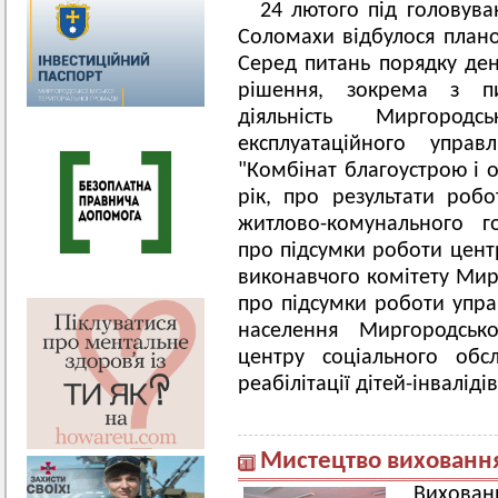
24 лютого під головува
Соломахи відбулося плано
Серед питань порядку де
рішення, зокрема з пи
діяльність Миргород
експлуатаційного управ
"Комбінат благоустрою і 
рік, про результати робо
житлово-комунального гос
про підсумки роботи цент
виконавчого комітету Мирг
про підсумки роботи управ
населення Миргородсько
центру соціального обс
реабілітації дітей-інвалідів
Мистецтво вихованн
Вихован