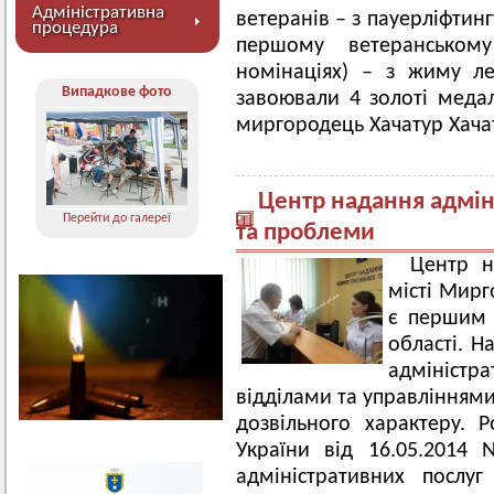
Адміністративна
ветеранів – з пауерліфтин
процедура
першому ветеранському
номінаціях) – з жиму л
Випадкове фото
завоювали 4 золоті медал
миргородець Хачатур Хача
Центр надання адмін
Перейти до галереї
та проблеми
Центр н
місті Мирг
є першим 
області. Н
адмініст
відділами та управліннями
дозвільного характеру. 
України від 16.05.2014
адміністративних послу