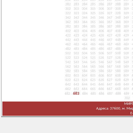
262
263
264
265
266
267
268
269
282
283
284
285
286
287
288
289
302
303
304
305
306
307
308
309
322
323
324
325
326
327
328
329
342
343
344
345
346
347
348
349
362
363
364
365
366
367
368
369
382
383
384
385
386
387
388
389
402
403
404
405
406
407
408
409
422
423
424
425
426
427
428
429
442
443
444
445
446
447
448
449
462
463
464
465
466
467
468
469
482
483
484
485
486
487
488
489
502
503
504
505
506
507
508
509
522
523
524
525
526
527
528
529
542
543
544
545
546
547
548
549
562
563
564
565
566
567
568
569
582
583
584
585
586
587
588
589
602
603
604
605
606
607
608
609
622
623
624
625
626
627
628
629
642
643
644
645
646
647
648
649
662
663
664
665
666
667
668
669
683
682
684
685
686
687
688
689
702
МИРГ
Адреса: 37600, м. Мирг
E