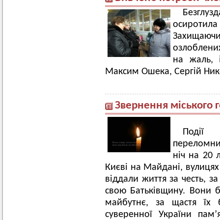
Безглуз
осиротила
Захищаючи
озлоблени
на жаль, 
Максим Ошека, Сергій Ник
Звернення міського 
Події 
переломним
ніч на 20 
Києві на Майдані, вулицях
віддали життя за честь, з
свою Батьківщину. Вони 
майбутнє, за щастя їх 
суверенної України пам’