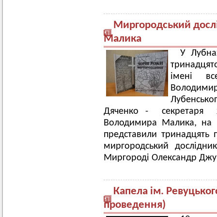
Миргородський дослід
Малика
У Лубна
тринадцят
імені вс
Володимир
Лубенськ
Дяченко - секретаря ж
Володимира Малика, на 
представили тринадцять п
миргородський дослідни
Миргороді Олександр Джу
Капела ім. Ревуцьког
проведення)