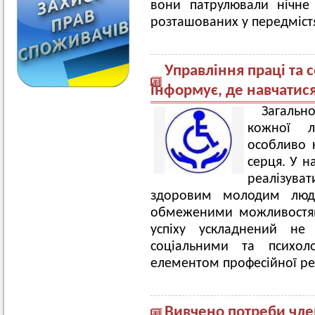
вони патрулювали нічне 
розташованих у передміст
Управління праці та 
інформує, де навчатис
Загальн
кожної л
особливо 
серця. У н
реалізува
здоровим молодим люд
обмеженими можливостям
успіху ускладнений н
соціальними та психол
елементом професійної реа
Вивчено потреби чле