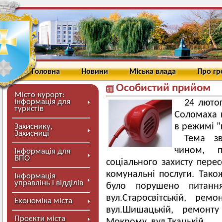
Головна
Новини
Міська влада
Про г
Особистий прийом
Місто-курорт:
інформація для
24 люто
туристів
Соломаха 
в режимі "г
Захиснику,
Захисниці
Тема зв
чином, п
Інформація для
ВПО
соціального захисту перес
комунальні послуги. Тако
Інформація
управлінь і відділів
було порушено питан
вул.Старосвітській, ре
Економіка міста
вул.Шишацькій, ремонт
Проєкти міста