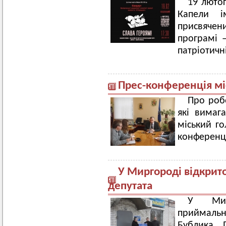
19 люто
Капели і
присвячен
програмі –
патріотичні
Прес-конференція мі
Про робо
які вимага
міський го
конференці
У Миргороді відкрит
депутата
У Мирг
приймальн
Бублика. 