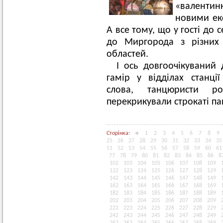
«валентин
новими ек
А все тому, що у гості до 
до Миргорода з різних 
областей.
І ось довгоочікуваний 
гамір у відділах станції
слова, танцюристи р
перекрикували строкаті па
Сторінка:
◄
1
2
3
4
5
6
7
8
9
25
26
27
28
29
30
31
32
33
34
35
51
52
53
54
55
56
57
58
59
60
61
77
78
79
80
81
82
83
84
85
86
8
102
103
104
105
106
107
108
109
122
123
124
125
126
127
128
129
142
143
144
145
146
147
148
149
162
163
164
165
166
167
168
169
182
183
184
185
186
187
188
189
202
203
204
205
206
207
208
209
222
223
224
225
226
227
228
229
242
243
244
245
246
247
248
249