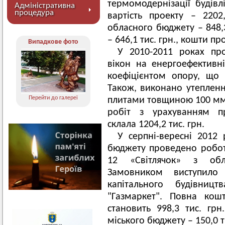
термомодернізації будів
Адміністративна
процедура
вартість проекту – 2202
обласного бюджету – 848,3
– 646,1 тис. грн., кошти про
Випадкове фото
У 2010-2011 роках пр
вікон на енергоефективн
коефіцієнтом опору, що
Також, виконано утепленн
Перейти до галереї
плитами товщиною 100 мм з
робіт з урахуванням пр
склала 1204,2 тис. грн.
У серпні-вересні 2012
бюджету проведено робот
12 «Світлячок» з обл
Замовником виступило 
капітального будівниц
"Газмаркет". Повна кош
становить 998,3 тис. грн
міського бюджету – 150,0 т