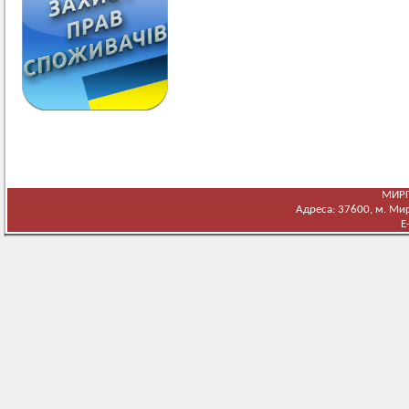
МИРГ
Адреса: 37600, м. Мирг
E