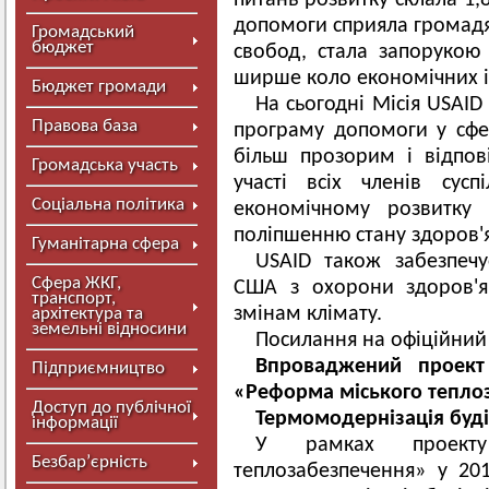
питань розвитку склала 1,
допомоги сприяла громадя
Громадський
бюджет
свобод, стала запорукою 
ширше коло економічних і
Бюджет громади
На сьогодні Місія USAID 
Правова база
програму допомоги у сфе
більш прозорим і відпо
Громадська участь
участі всіх членів сус
Соціальна політика
економічному розвитку 
поліпшенню стану здоров'
Гуманітарна сфера
USAID також забезпечу
Сфера ЖКГ,
США з охорони здоров'я 
транспорт,
змінам клімату.
архітектура та
земельні відносини
Посилання на офіційний
Впроваджений проект
Підприємництво
«Реформа міського тепло
Доступ до публічної
Термомодернізація буді
інформації
У рамках проекту
Безбар’єрність
теплозабезпечення» у 20