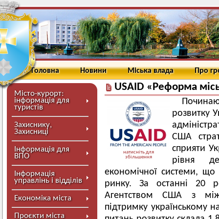
Головна
Новини
Міська влада
Про г
USAID «Реформа місь
Місто-курорт:
інформація для
Почина
туристів
розвитку У
адміністра
Захиснику,
Захисниці
США страт
сприяти Ук
Інформація для
натисніть для
ВПО
збільшення
рівня де
економічної системи, що 
Інформація
управлінь і відділів
ринку. За останні 20 р
Агентством США з між
Економіка міста
підтримку українському н
Проєкти міста