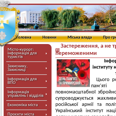
Головна
Новини
Міська влада
Про г
Застереження, а не 
Місто-курорт:
переможеними
інформація для
туристів
Інфо
Захиснику,
інституту 
Захисниці
Інформація для
Цього р
ВПО
пам’ят
повномасштабної збройної 
Інформація
управлінь і відділів
супроводжується жахли
російської армії та полі
Економіка міста
Український інститут нац
Проєкти міста