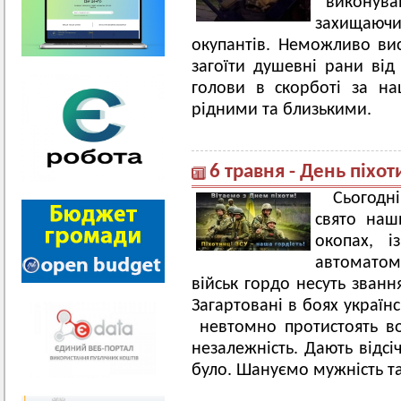
виконував
захищаюч
окупантів. Неможливо ви
загоїти душевні рани від
голови в скорботі за н
рідними та близькими.
6 травня - День піхот
Сьогодн
свято наши
окопах, 
автоматом
військ гордо несуть званн
Загартовані в боях українс
невтомно протистоять во
незалежність. Дають відсі
було. Шануємо мужність та