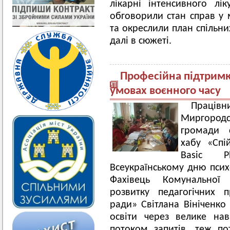
лікарні інтенсивного лі
обговорили стан справ у 
та окреслили план спільни
далі в сюжеті.
Професійна підтримк
умовах воєнного часу
Праців
Миргород
громади с
хабу «Спі
Basic 
Всеукраїнському дню психо
Фахівець Комунальної
розвитку педагогічних п
ради» Світлана Вініченко
освіти через велике на
потоком запитів, теж п