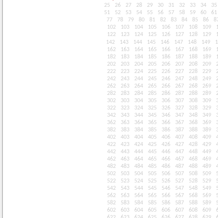
25
26
27
28
29
30
31
32
33
34
35
51
52
53
54
55
56
57
58
59
60
61
77
78
79
80
81
82
83
84
85
86
8
102
103
104
105
106
107
108
109
122
123
124
125
126
127
128
129
142
143
144
145
146
147
148
149
1
162
163
164
165
166
167
168
169
182
183
184
185
186
187
188
189
202
203
204
205
206
207
208
209
222
223
224
225
226
227
228
229
242
243
244
245
246
247
248
249
262
263
264
265
266
267
268
269
282
283
284
285
286
287
288
289
302
303
304
305
306
307
308
309
322
323
324
325
326
327
328
329
342
343
344
345
346
347
348
349
362
363
364
365
366
367
368
369
382
383
384
385
386
387
388
389
402
403
404
405
406
407
408
409
422
423
424
425
426
427
428
429
442
443
444
445
446
447
448
449
462
463
464
465
466
467
468
469
482
483
484
485
486
487
488
489
502
503
504
505
506
507
508
509
522
523
524
525
526
527
528
529
542
543
544
545
546
547
548
549
562
563
564
565
566
567
568
569
582
583
584
585
586
587
588
589
602
603
604
605
606
607
608
609
622
623
624
625
626
627
628
629