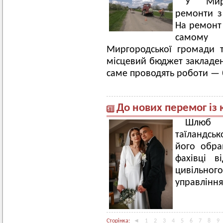
У Мирг
ремонти з 
На ремонт
самому М
Миргородської громади 
місцевий бюджет закладен
саме проводять роботи — 
До нових перемог із
Шлюб ч
таїландсь
його обра
фахівці в
цивільног
управління
Сторінка:
◄
1
2
3
4
5
6
7
8
9