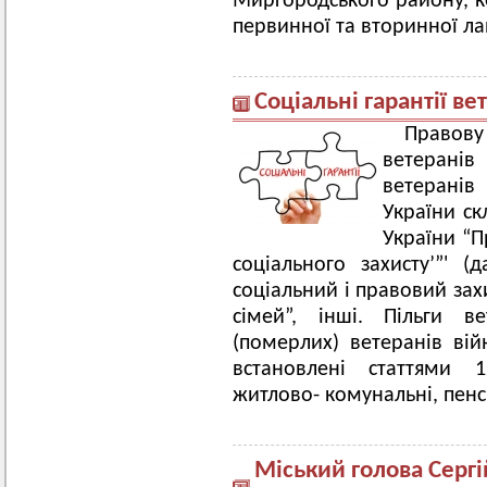
Миргородського району, к
первинної та вторинної ла
Соціальні гарантії в
Правов
ветеранів
ветеранів
України ск
України “Пр
соціального захисту’”' (
соціальний і правовий зах
сімей”, інші. Пільги в
(померлих) ветеранів вій
встановлені статтями 1
житлово- комунальні, пенсі
Міський голова Сергі