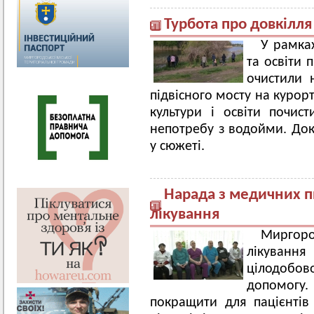
Турбота про довкілля
У рамка
та освіти 
очистили 
підвісного мосту на курор
культури і освіти почис
непотребу з водойми. До
у сюжеті.
Нарада з медичних пи
лікування
Миргор
лікування
цілодобо
допомогу
покращити для пацієнтів 