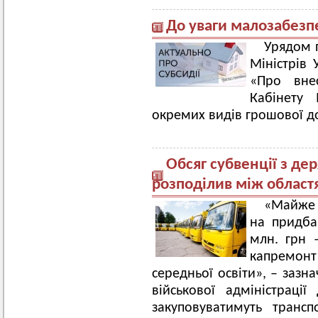
До уваги малозабезпе
Урядом 
Міністрів 
«Про вне
Кабінету 
окремих видів грошової до
Обсяг субвенції з д
розподілив між област
«Майже 
на придба
млн. грн 
капремонт
середньої освіти», – зазн
військової адміністраці
закуповуватимуть транс