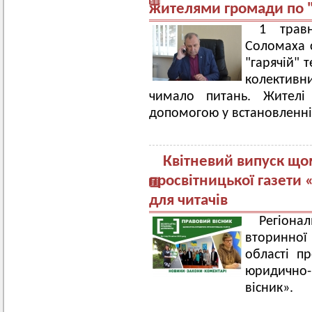
жителями громади по "
1 трав
Соломаха 
"гарячій" 
колективн
чимало питань. Жителі 
допомогою у встановленні
Квітневий випуск що
просвітницької газети
для читачів
Регіона
вторинної
області пр
юридично-
вісник».