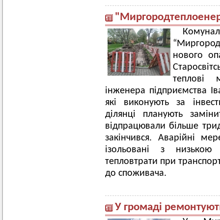
"Миргородтеплоенер
Кому
“Миргоро
нового оп
Старосвітс
теплові 
інженера підприємства Ів
які виконують за інвес
ділянці планують замін
відпрацювали більше тридц
закінчився. Аварійні ме
ізольовані з низькою 
тепловтрати при транспорт
до споживача.
У громаді ремонтуют