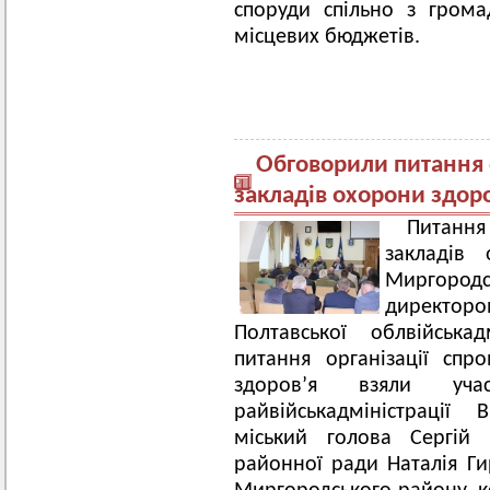
споруди спільно з грома
місцевих бюджетів.
Обговорили питання 
закладів охорони здор
Питання
закладів
Миргород
директоро
Полтавської облвійська
питання організації сп
здоров’я взяли учас
райвійськадміністрації
міський голова Сергій 
районної ради Наталія Ги