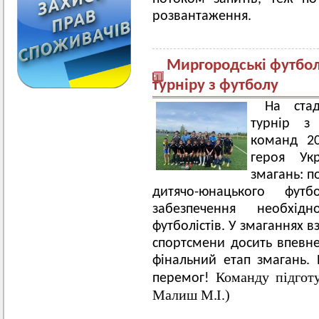
розвантаження.
Миргородські футболі
турніру з футболу
На стад
турнір з
команд 20
героя Ук
змагань: п
дитячо-юнацького фут
забезпечення необхід
футболістів. У змаганнях 
спортсмени досить впевн
фінальний етап змагань.
Команду підготу
перемог!
Малиш М.І.)