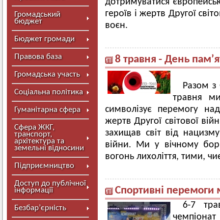
дотримуватися європейсько
героїв і жертв Другої світо
Громадський
бюджет
воєн.
Бюджет громади
Правова база
8 травня - День пам’
Громадська участь
Разом з
Соціальна політика
травня ми
символізує перемогу на
Гуманітарна сфера
жертв Другої світової вій
Сфера ЖКГ,
захищав світ від нацизму
транспорт,
архітектура та
війни. Ми у вічному бор
земельні відносини
вогонь лихоліття, тими, чи
Підприємництво
Доступ до публічної
Спортивні перемоги 
інформації
6-7 тра
Безбар’єрність
чемпіонат