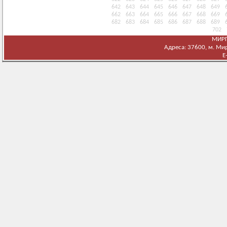
642
643
644
645
646
647
648
649
662
663
664
665
666
667
668
669
682
683
684
685
686
687
688
689
702
МИРГ
Адреса: 37600, м. Мирг
E