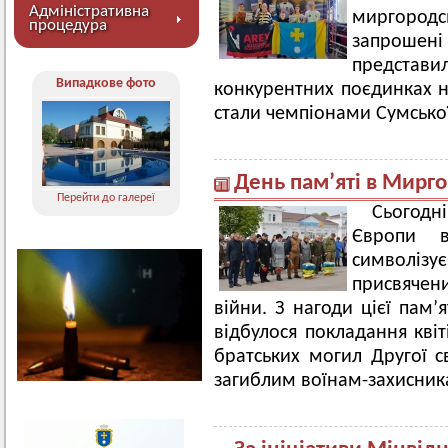
Адміністративна
миргород
процедура
запрошен
предста
Випадкове фото
конкурентних поєдинках н
стали чемпіонами Сумської
День пам’яті в Мирго
Перейти до галереї
Сьогодн
Європи в
символі
присвячен
війни. З нагоди цієї пам’
відбулося покладання квіт
братських могил Другої с
загиблим воїнам-захисника