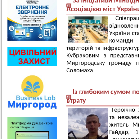
За ініціативи Мінвідн
Асоціацією міст Україн
Співпра
відновле
України ст
команди 
територій та інфраструкту
Кубраковим з представн
Миргородську громаду п
Соломаха.
Із глибоким сумом п
втрату
Героїчно 
та незалеж
житель Ми
Гайдар, 